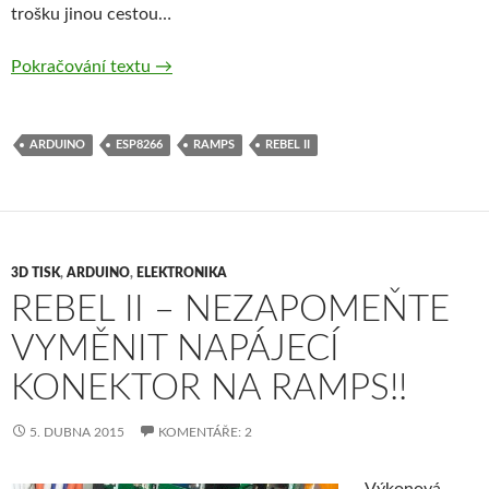
trošku jinou cestou…
RAMPS1.4 + WiFi = Rebel Wireless – část I
Pokračování textu
→
ARDUINO
ESP8266
RAMPS
REBEL II
3D TISK
,
ARDUINO
,
ELEKTRONIKA
REBEL II – NEZAPOMEŇTE
VYMĚNIT NAPÁJECÍ
KONEKTOR NA RAMPS!!
5. DUBNA 2015
KOMENTÁŘE: 2
Výkonová