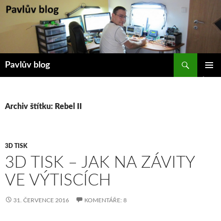
Přejít
k
obsahu
webu
Hledat
Pavlův blog
ZÁKLAD
NAVIGA
MENU
Archiv štítku: Rebel II
3D TISK
3D TISK – JAK NA ZÁVITY
VE VÝTISCÍCH
31. ČERVENCE 2016
KOMENTÁŘE: 8