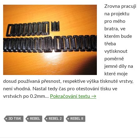
Zrovna pracuji
na projektu
pro mého
bratra, ve
kterém bude
třeba
vytisknout
poměrně
jemné díly na
které moje
dosud používaná přesnost, respektive výška tisknuté vrstvy,
není vhodná. Nastal tedy čas pro otestování tisku ve
Rebel II – pokus o jemn
vrstvách po 0.2mm…
Pokračování textu
→
3D TISK
REBEL
REBEL 2
REBEL II