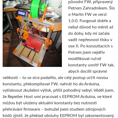
původní FW, připravený
Petrem Zahradníkem. Šlo
o Marlin FW ve verzi
1.0.0. Fungoval dobře a
nebyl důvod ho měnit až
do doby, kdy mi začala
vadit nepřesnost tisku v
ose X. Po konzultacích s
Petrem jsem nejdřív
modifikoval ručně
konstanty uvnitř FW tak,
abych docílil správné
velikosti – to se sice podařilo, ale celý postup určit novou
konstantu, překompilovat FW, nahrát ho do Arduina,
vytisknout zkušební výtisk, příliš pohodlný nebyl. Věděl jsem,
že Repetier Host umí pracovat s EEPROM Arduina, ve které
můžou být uloženy aktuální konstanty bez nutnosti
přehrávání firmware – bohužel jsem studiem zdrojových
kódů zjistil, že překlad obsluhy EEPROM byl zakomentovaný.