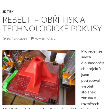
3D TISK
REBEL II – OBŘÍ TISK A
TECHNOLOGICKÉ POKUSY
10. ŘÍJNA 2014
KOMENTÁŘE: 2
Pro jeden ze
svých
dlouhodobější
ch projektů
jsem
potřeboval
vyrobit
stojánek
zhruba o
rozměrech