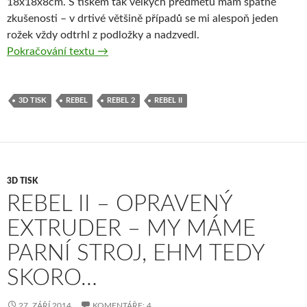
18x18x8cm. S tiskem tak velkých předmětů mám špatné
zkušenosti – v drtivé většině případů se mi alespoň jeden
rožek vždy odtrhl z podložky a nadzvedl.
Rebel II – Obří tisk a technologické pokusy
Pokračování textu
→
3D TISK
REBEL
REBEL 2
REBEL II
3D TISK
REBEL II – OPRAVENÝ
EXTRUDER – MY MÁME
PARNÍ STROJ, EHM TEDY
SKORO…
27. ZÁŘÍ 2014
KOMENTÁŘE: 4