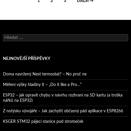
Navigace
1
2
3
DALŠÍ →
pro
příspěvky
Vyhledávání
NEJNOVĚJŠÍ PŘÍSPĚVKY
Doma navržený Nest termostat? – No proč ne
Měření výšky hladiny II – „Do it like a Pro…“
ESP32 – jak opravit chybu v návrhu rozhraní na SD kartu (a troška
nářků na ESP32)
Z notýsku vývojáře – Jak zachytit občasný pád aplikace v ESP8266
KSGER STM32 pájecí stanice pod stromeček