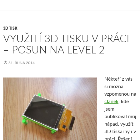
3D TISK
VYUŽITÍ 3D TISKU V PRÁCI
– POSUN NA LEVEL 2
31. ŘÍJNA 2014
Někteří z vás
si možná
vzpomenou na
článek
, kde
jsem
publikoval můj
nápad, využít
3D tiskárny i v
práci. Řešení