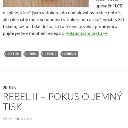
upevnění LCD
displeje, které jsem v tinkercadu namaloval bylo sice dobré,
ale jak rostly moje schopnosti v tinkercadu a zkušenosti s 3D
tiskem, tak mi také došlo, že to řešení je velmi primitivní a
Využití 3D t
půjde ještě v mnohém vylepšit.
Pokračování textu
→
3D TISK
REBEL
REBEL 2
REBEL II
3D TISK
REBEL II – POKUS O JEMNÝ
TISK
16. ŘÍJNA 2014