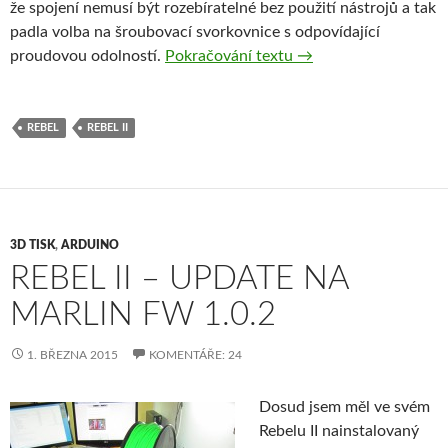
že spojení nemusí být rozebíratelné bez použití nástrojů a tak
padla volba na šroubovací svorkovnice s odpovídající
Rebel II – nezapomeň
proudovou odolností.
Pokračování textu
→
REBEL
REBEL II
3D TISK
,
ARDUINO
REBEL II – UPDATE NA
MARLIN FW 1.0.2
1. BŘEZNA 2015
KOMENTÁŘE: 24
Dosud jsem měl ve svém
Rebelu II nainstalovaný