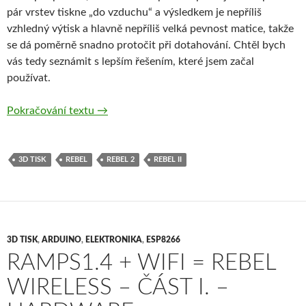
pár vrstev tiskne „do vzduchu“ a výsledkem je nepříliš
vzhledný výtisk a hlavně nepříliš velká pevnost matice, takže
se dá poměrně snadno protočit při dotahování. Chtěl bych
vás tedy seznámit s lepším řešením, které jsem začal
používat.
3D tisk – jak na závity ve výtiscích
Pokračování textu
→
3D TISK
REBEL
REBEL 2
REBEL II
3D TISK
,
ARDUINO
,
ELEKTRONIKA
,
ESP8266
RAMPS1.4 + WIFI = REBEL
WIRELESS – ČÁST I. –