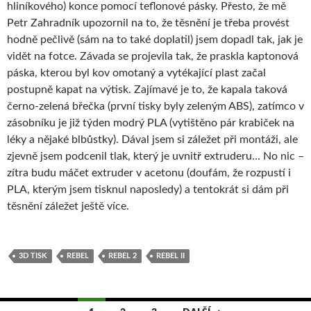
hliníkového) konce pomocí teflonové pásky. Přesto, že mě
Petr Zahradník upozornil na to, že těsnění je třeba provést
hodně pečlivě (sám na to také doplatil) jsem dopadl tak, jak je
vidět na fotce. Závada se projevila tak, že praskla kaptonová
páska, kterou byl kov omotaný a vytékající plast začal
postupně kapat na výtisk. Zajímavé je to, že kapala taková
černo-zelená břečka (první tisky byly zeleným ABS), zatímco v
zásobníku je již týden modrý PLA (vytištěno pár krabiček na
léky a nějaké blbůstky). Dával jsem si záležet při montáži, ale
zjevně jsem podcenil tlak, který je uvnitř extruderu… No nic –
zítra budu máčet extruder v acetonu (doufám, že rozpustí i
PLA, kterým jsem tisknul naposledy) a tentokrát si dám při
těsnění záležet ještě více.
3D TISK
REBEL
REBEL 2
REBEL II