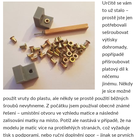
Určitě se vám
to už stalo –
prostě jste jen
potřebovali
sešroubovat
výtisky
dohromady,
popřípadě
přišroubovat
platový díl k
něčemu
jinému. Někdy
je sice možné
použít vruty do plastu, ale někdy se prostě použití běžných
šroubů nevyhneme. Z počátku jsem používal obecně známé
řešení – umístění otvoru ve vzhledu matice a následné
zalisování matky na místo. Potíž ale nastává v případě, že na
modelu je matic více na protilehlých stranách, což vyžaduje
tisk s podporami, nebo ruční doplnění opor – jinak se prvních