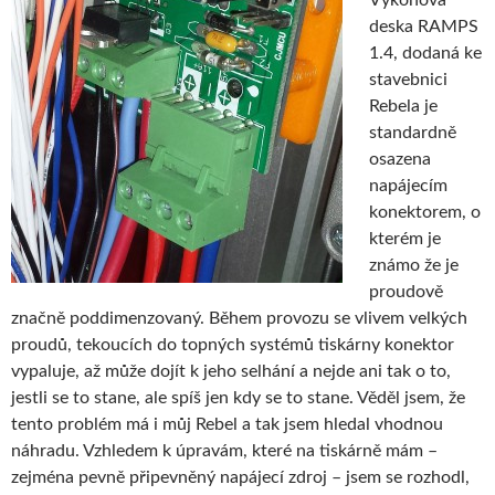
deska RAMPS
1.4, dodaná ke
stavebnici
Rebela je
standardně
osazena
napájecím
konektorem, o
kterém je
známo že je
proudově
značně poddimenzovaný. Během provozu se vlivem velkých
proudů, tekoucích do topných systémů tiskárny konektor
vypaluje, až může dojít k jeho selhání a nejde ani tak o to,
jestli se to stane, ale spíš jen kdy se to stane. Věděl jsem, že
tento problém má i můj Rebel a tak jsem hledal vhodnou
náhradu. Vzhledem k úpravám, které na tiskárně mám –
zejména pevně připevněný napájecí zdroj – jsem se rozhodl,