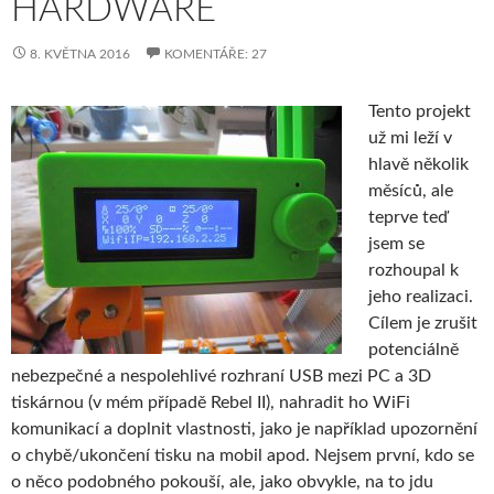
HARDWARE
8. KVĚTNA 2016
KOMENTÁŘE: 27
Tento projekt
už mi leží v
hlavě několik
měsíců, ale
teprve teď
jsem se
rozhoupal k
jeho realizaci.
Cílem je zrušit
potenciálně
nebezpečné a nespolehlivé rozhraní USB mezi PC a 3D
tiskárnou (v mém případě Rebel II), nahradit ho WiFi
komunikací a doplnit vlastnosti, jako je například upozornění
o chybě/ukončení tisku na mobil apod. Nejsem první, kdo se
o něco podobného pokouší, ale, jako obvykle, na to jdu