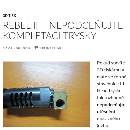
3D TISK
REBEL II – NEPODCEŇUJTE
KOMPLETACI TRYSKY
23. ZÁŘÍ 2014
1 KOMENTÁŘ
Pokud stavíte
3D tiskárnu a
máte ve formě
stavebnice i J-
Head trysku,
tak rozhodně
nepodceňujte
utěsnění
mosazného
(nebo