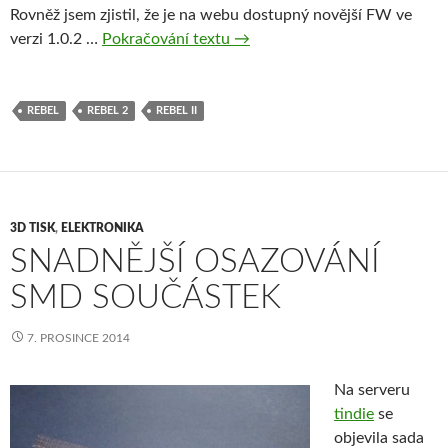
Rovněž jsem zjistil, že je na webu dostupný novější FW ve
Rebel II – Update na Marlin F
verzi 1.0.2 …
Pokračování textu
→
REBEL
REBEL 2
REBEL II
3D TISK
,
ELEKTRONIKA
SNADNĚJŠÍ OSAZOVÁNÍ
SMD SOUČÁSTEK
7. PROSINCE 2014
Na serveru
tindie
se
objevila sada