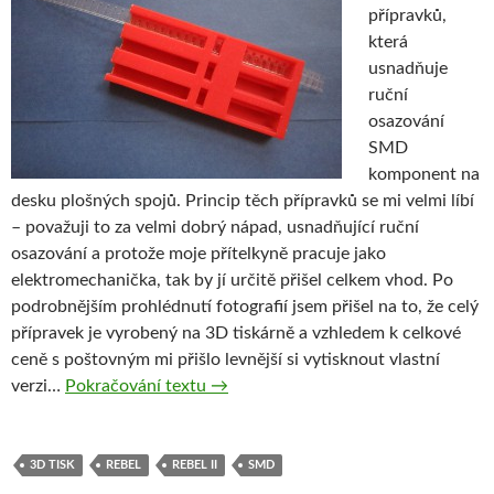
přípravků,
která
usnadňuje
ruční
osazování
SMD
komponent na
desku plošných spojů. Princip těch přípravků se mi velmi líbí
– považuji to za velmi dobrý nápad, usnadňující ruční
osazování a protože moje přítelkyně pracuje jako
elektromechanička, tak by jí určitě přišel celkem vhod. Po
podrobnějším prohlédnutí fotografií jsem přišel na to, že celý
přípravek je vyrobený na 3D tiskárně a vzhledem k celkové
ceně s poštovným mi přišlo levnější si vytisknout vlastní
Snadnější osazování SMD součástek
verzi…
Pokračování textu
→
3D TISK
REBEL
REBEL II
SMD