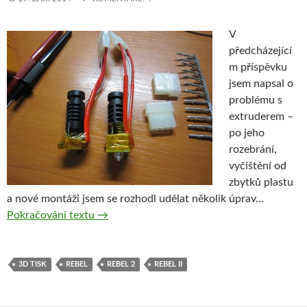
V
předcházející
m příspěvku
jsem napsal o
problému s
extruderem –
po jeho
rozebrání,
vyčištění od
zbytků plastu
a nové montáži jsem se rozhodl udělat několik úprav…
Rebel II – Opravený extruder – my máme par
Pokračování textu
→
3D TISK
REBEL
REBEL 2
REBEL II