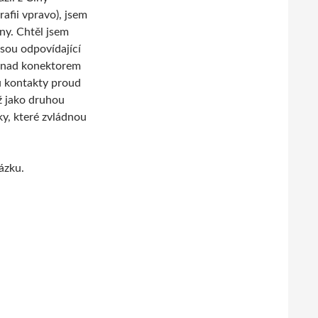
afii vpravo), jsem
ny. Chtěl jsem
esou odpovídající
l nad konektorem
u kontakty proud
ž jako druhou
ky, které zvládnou
ázku.