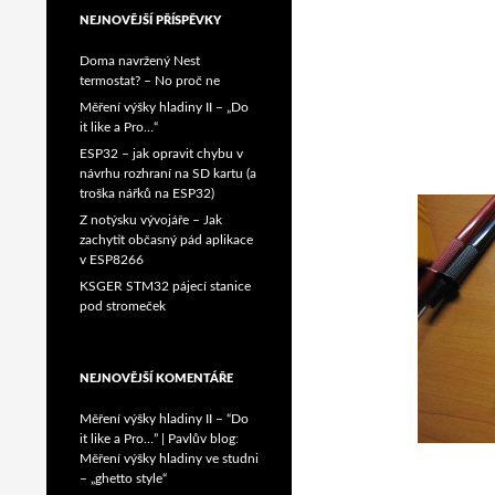
NEJNOVĚJŠÍ PŘÍSPĚVKY
Doma navržený Nest
termostat? – No proč ne
Měření výšky hladiny II – „Do
it like a Pro…“
ESP32 – jak opravit chybu v
návrhu rozhraní na SD kartu (a
troška nářků na ESP32)
Z notýsku vývojáře – Jak
zachytit občasný pád aplikace
v ESP8266
KSGER STM32 pájecí stanice
pod stromeček
NEJNOVĚJŠÍ KOMENTÁŘE
Měření výšky hladiny II – “Do
it like a Pro…” | Pavlův blog
:
Měření výšky hladiny ve studni
– „ghetto style“