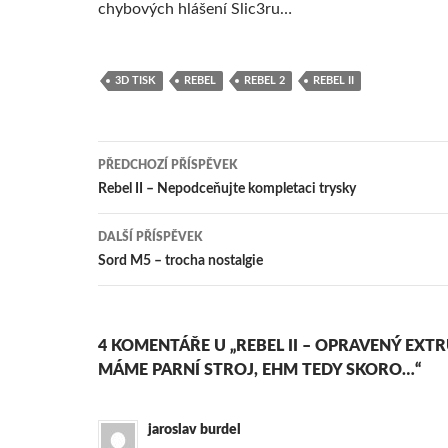
chybových hlášení Slic3ru…
3D TISK
REBEL
REBEL 2
REBEL II
Navigace
PŘEDCHOZÍ PŘÍSPĚVEK
pro
Rebel II – Nepodceňujte kompletaci trysky
příspěvky
DALŠÍ PŘÍSPĚVEK
Sord M5 – trocha nostalgie
4 KOMENTÁŘE U „REBEL II – OPRAVENÝ EXT
MÁME PARNÍ STROJ, EHM TEDY SKORO…“
jaroslav burdel