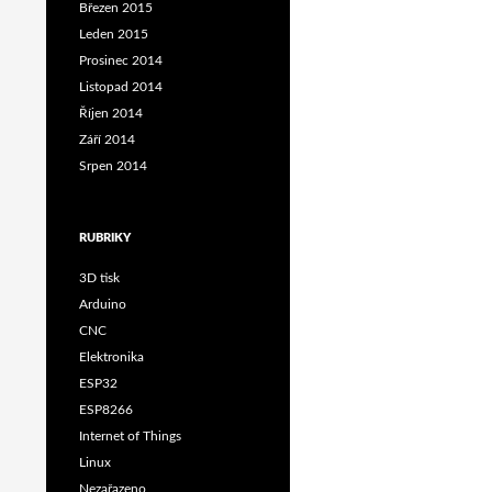
Březen 2015
Leden 2015
Prosinec 2014
Listopad 2014
Říjen 2014
Září 2014
Srpen 2014
RUBRIKY
3D tisk
Arduino
CNC
Elektronika
ESP32
ESP8266
Internet of Things
Linux
Nezařazeno