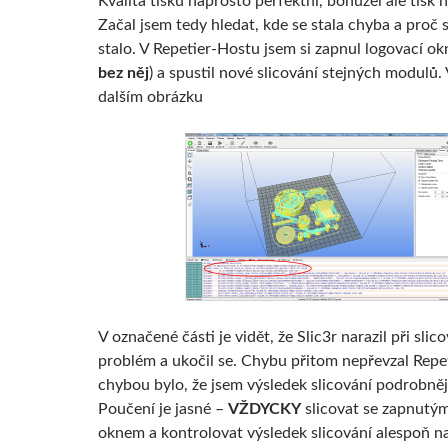
Kvalita tisku naprosto perfektní, bohužel ale tisk
Začal jsem tedy hledat, kde se stala chyba a proč s
stalo. V Repetier-Hostu jsem si zapnul logovací ok
bez něj
) a spustil nové slicování stejných modulů.
dalším obrázku
V označené části je vidět, že Slic3r narazil při slic
problém a ukočil se. Chybu přitom nepřevzal Repe
chybou bylo, že jsem výsledek slicování podrobněj
Poučení je jasné –
VŽDYCKY
slicovat se zapnutý
oknem a kontrolovat výsledek slicování alespoň n