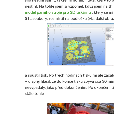
slib nestihl splnit, takže mi ho slíbil táta, který to
nestihl. Na tohle jsem si vzpoměl, když jsem na thi
model parního stroje pro 3D tiskárnu
, který se mi 
STL soubory, rozmístil na podložku (viz. další obrá
a spustil tisk. Po třech hodinách tisku mi ale zača
– displej hlásil, že do konce tisku zbývá cca 30 min
nevypadaly, jako před dokončením. Po ukončení t
stálo tohle