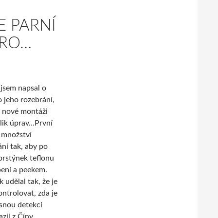
 PARNÍ
ORO…
 jsem napsal o
 jeho rozebrání,
a nové montáži
lik úprav…
První
í množství
ní tak, aby po
 prstýnek teflonu
ení a peekem.
udělal tak, že je
ntrolovat, zda je
asnou detekci
zil z Číny