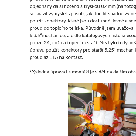
objednaný další hotend s tryskou 0.4mm (na fotogr
se snažil vymyslet způsob, jak docílit snadné výmě
použít konektory, které jsou dostupné, levné a sn
proud do topícího tělíska. Původně jsem uvažova
k 3.5“mechanice, ale dle katalogových listů sneso
pouze 2A, což na topení nestačí. Nezbylo tedy, ne
úpravu použít konektory pro starší 5.25“ mechani
proud až 11A na kontakt.
Výsledná úprava i s montáží je vidět na dalším obr