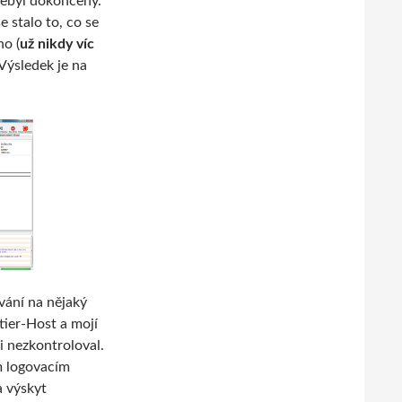
 nebyl dokončený.
e stalo to, co se
no (
už nikdy víc
 Výsledek je na
ování na nějaký
tier-Host a mojí
i nezkontroloval.
m logovacím
a výskyt