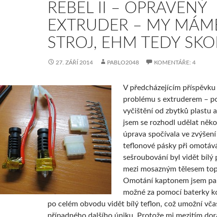
REBEL II – OPRAVENÝ
EXTRUDER – MY MÁME
STROJ, EHM TEDY SK
27. ZÁŘÍ 2014
PABLO2048
KOMENTÁŘE: 4
V předcházejícím příspěvku
problému s extruderem – po
vyčištění od zbytků plastu 
jsem se rozhodl udělat něko
úprava spočívala ve zvýšen
teflonové pásky při omotává
sešroubování byl vidět bílý
mezi mosazným tělesem top
Omotání kaptonem jsem pak 
možné za pomocí baterky ko
po celém obvodu vidět bílý teflon, což umožní vč
případného dalšího úniku. Protože mi mezitím dora