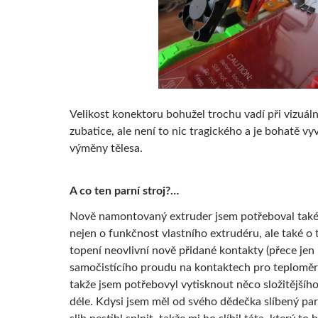
Velikost konektoru bohužel trochu vadí při vizuáln
zubatice, ale není to nic tragického a je bohatě v
výměny tělesa.
A co ten parní stroj?…
Nově namontovaný extruder jsem potřeboval také
nejen o funkčnost vlastního extrudéru, ale také o 
topení neovlivní nově přidané kontakty (přece je
samočistícího proudu na kontaktech pro teploměr
takže jsem potřebovyl vytisknout něco složitějšího
déle. Kdysi jsem měl od svého dědečka slíbený parn