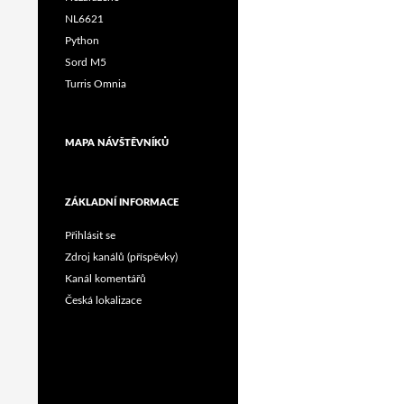
NL6621
Python
Sord M5
Turris Omnia
MAPA NÁVŠTĚVNÍKŮ
ZÁKLADNÍ INFORMACE
Přihlásit se
Zdroj kanálů (příspěvky)
Kanál komentářů
Česká lokalizace