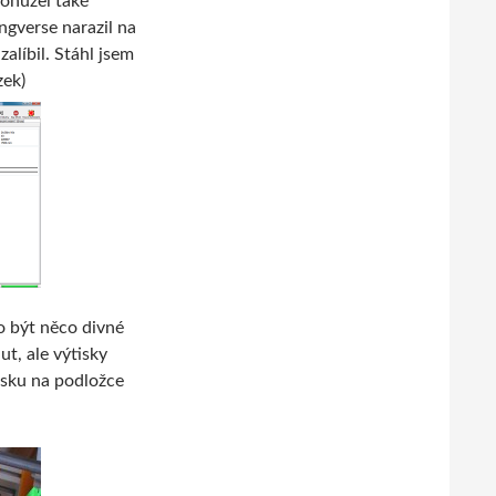
 bohužel také
ngverse narazil na
zalíbil. Stáhl jsem
zek)
lo být něco divné
ut, ale výtisky
isku na podložce