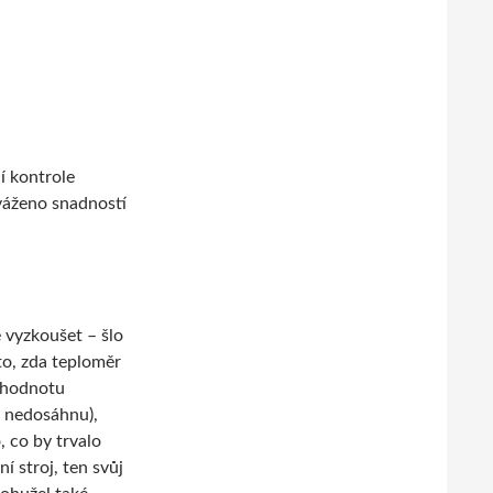
í kontrole
yváženo snadností
 vyzkoušet – šlo
to, zda teploměr
n hodnotu
 nedosáhnu),
, co by trvalo
í stroj, ten svůj