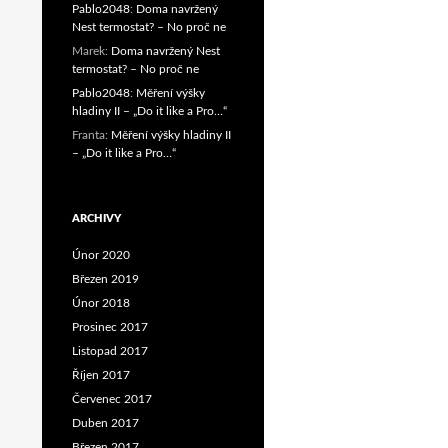
Pablo2048
:
Doma navržený
Nest termostat? – No proč ne
Marek
:
Doma navržený Nest
termostat? – No proč ne
Pablo2048
:
Měření výšky
hladiny II – „Do it like a Pro…“
Franta
:
Měření výšky hladiny II
– „Do it like a Pro…“
ARCHIVY
Únor 2020
Březen 2019
Únor 2018
Prosinec 2017
Listopad 2017
Říjen 2017
Červenec 2017
Duben 2017
Březen 2017