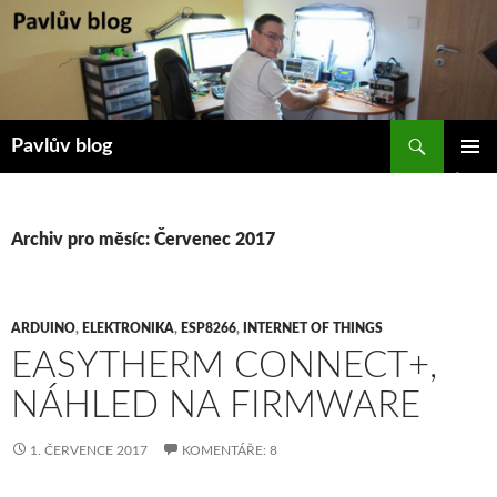
Přejít
k
obsahu
webu
Hledat
Pavlův blog
ZÁKLAD
NAVIGA
MENU
Archiv pro měsíc: Červenec 2017
ARDUINO
,
ELEKTRONIKA
,
ESP8266
,
INTERNET OF THINGS
EASYTHERM CONNECT+,
NÁHLED NA FIRMWARE
1. ČERVENCE 2017
KOMENTÁŘE: 8