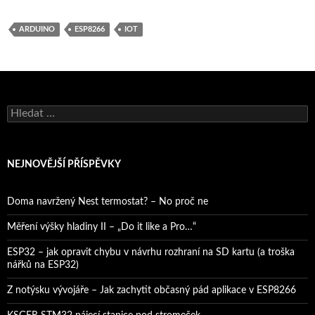
ARDUINO
ESP8266
IOT
Vyhledávání
NEJNOVĚJŠÍ PŘÍSPĚVKY
Doma navržený Nest termostat? – No proč ne
Měření výšky hladiny II – „Do it like a Pro…“
ESP32 – jak opravit chybu v návrhu rozhraní na SD kartu (a troška
nářků na ESP32)
Z notýsku vývojáře – Jak zachytit občasný pád aplikace v ESP8266