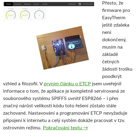
Přesto, že
firmware pro
EasyTherm
ještě zdaleka
není
dokončený,
musím na
základě
četných
žádostí trošku
poodkrýt
vzhled a filozofii. V
prvním článku o ETCP
jsem uveřejnil
informace o tom, že aplikace je kompletně servírovaná ze
souborového systému SPIFFS uvnitř ESP8266 – i přes
značný nárůst velikosti kódu toto řešení zůstalo stále
zachované. Nastavování a programování ETCP nevyžaduje
připojení k internetu a celý systém dokáže pracovat v tzv.
EasyTherm Connect+, náh
ostrovním režimu.
Pokračování textu
→