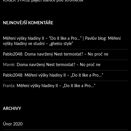
KSGER STM32 pájecí stanice pod stromeček
NEJNOVĚJŠÍ KOMENTÁŘE
Měření výšky hladiny II – “Do it like a Pro…” | Pavlův blog
:
Měření
výšky hladiny ve studni – „ghetto style“
Pablo2048
:
Doma navržený Nest termostat? – No proč ne
Marek
:
Doma navržený Nest termostat? – No proč ne
Pablo2048
:
Měření výšky hladiny II – „Do it like a Pro…“
Franta
:
Měření výšky hladiny II – „Do it like a Pro…“
ARCHIVY
Únor 2020