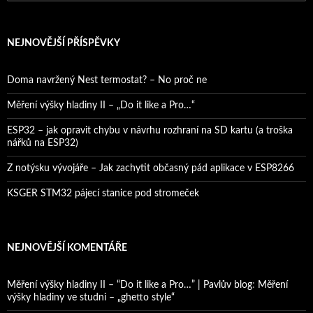
NEJNOVĚJŠÍ PŘÍSPĚVKY
Doma navržený Nest termostat? – No proč ne
Měření výšky hladiny II – „Do it like a Pro…“
ESP32 – jak opravit chybu v návrhu rozhraní na SD kartu (a troška
nářků na ESP32)
Z notýsku vývojáře – Jak zachytit občasný pád aplikace v ESP8266
KSGER STM32 pájecí stanice pod stromeček
NEJNOVĚJŠÍ KOMENTÁŘE
Měření výšky hladiny II – “Do it like a Pro…” | Pavlův blog
:
Měření
výšky hladiny ve studni – „ghetto style“