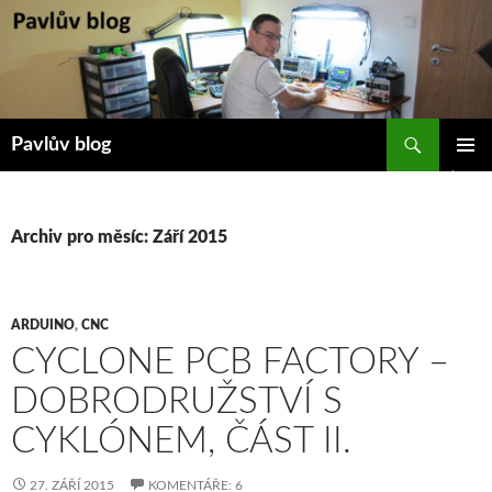
Přejít
k
obsahu
webu
Hledat
Pavlův blog
ZÁKLAD
NAVIGA
MENU
Archiv pro měsíc: Září 2015
ARDUINO
,
CNC
CYCLONE PCB FACTORY –
DOBRODRUŽSTVÍ S
CYKLÓNEM, ČÁST II.
27. ZÁŘÍ 2015
KOMENTÁŘE: 6