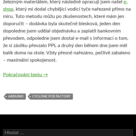
železným materiálem, který následně opracuji jsem našel
e-
shop
, který mi dodal chybějící vodicí tyče nařezané přímo na
míru. Tuto metodu můžu po zkušenostech, které mám jen
doporučit – dodávka byla skutečně blesková, jeden den
dopoledne jsem udělal objednávku a zaplatil bankovním
převodem, odpoledne jsem dostal e-mail s informací o tom,
že si zásilku převzalo PPL a druhý den během dne jsem měl
balík doma na stole. Vždy přesně nařezáno, pečlivě zabaleno
– maximální spokojenost.
Cyclone PCB Factory – dobrodružství s cykló
Pokračování textu
→
ARDUINO
CYCLONE PCB FACTORY
Vyhledávání