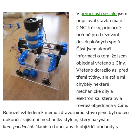
V
první části seriálu
jsem
popisoval stavbu malé
CNC frézky, primárně
určené pro frézování
desek plošných spojů.
Část jsem ukončil
informací o tom, že jsem
objednal vřeteno z Číny.
Vřeteno dorazilo asi před
třemi týdny, ale stále mi
chyběly některé
mechanické díly a
elektronika, která byla
rovněž objednaná v Číně.
Bohužel vzhledem k mému zdravotnímu stavu jsem byl nucen
dokončit zajištění mechaniky stylem, který nazývám
korespondenční
. Namísto toho, abych objížděl obchody s