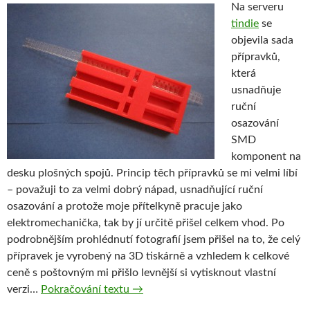
Na serveru
tindie
se
objevila sada
přípravků,
která
usnadňuje
ruční
osazování
SMD
komponent na
desku plošných spojů. Princip těch přípravků se mi velmi líbí
– považuji to za velmi dobrý nápad, usnadňující ruční
osazování a protože moje přítelkyně pracuje jako
elektromechanička, tak by jí určitě přišel celkem vhod. Po
podrobnějším prohlédnutí fotografií jsem přišel na to, že celý
přípravek je vyrobený na 3D tiskárně a vzhledem k celkové
ceně s poštovným mi přišlo levnější si vytisknout vlastní
Snadnější osazování SMD součástek
verzi…
Pokračování textu
→