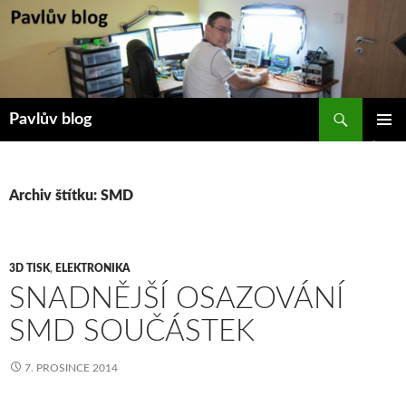
Přejít
k
obsahu
webu
Hledat
Pavlův blog
ZÁKLAD
NAVIGA
MENU
Archiv štítku: SMD
3D TISK
,
ELEKTRONIKA
SNADNĚJŠÍ OSAZOVÁNÍ
SMD SOUČÁSTEK
7. PROSINCE 2014