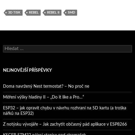
3D TISK
REBEL
REBEL II
SMD
Vyhledávání
NEJNOVĚJŠÍ PŘÍSPĚVKY
Doma navržený Nest termostat? – No proč ne
Měření výšky hladiny II – „Do it like a Pro…“
ESP32 – jak opravit chybu v návrhu rozhraní na SD kartu (a troška
nářků na ESP32)
Z notýsku vývojáře – Jak zachytit občasný pád aplikace v ESP8266