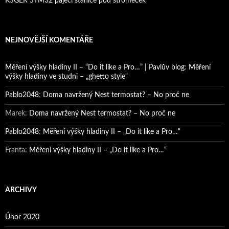
KSGER STM32 pájecí stanice pod stromeček
NEJNOVĚJŠÍ KOMENTÁŘE
Měření výšky hladiny II – “Do it like a Pro…” | Pavlův blog
:
Měření
výšky hladiny ve studni – „ghetto style“
Pablo2048
:
Doma navržený Nest termostat? – No proč ne
Marek
:
Doma navržený Nest termostat? – No proč ne
Pablo2048
:
Měření výšky hladiny II – „Do it like a Pro…“
Franta
:
Měření výšky hladiny II – „Do it like a Pro…“
ARCHIVY
Únor 2020