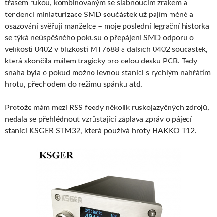
třasem rukou, kombinovaným se slábnoucím zrakem a
tendencí miniaturizace SMD součástek už pájím méně a
osazování svěřuji manželce – moje poslední legrační historka
se týká neúspěšného pokusu o přepájení SMD odporu o
velikosti 0402 v blízkosti MT7688 a dalších 0402 součástek,
která skončila málem tragicky pro celou desku PCB. Tedy
snaha byla o pokud možno levnou stanici s rychlým nahřátím
hrotu, přechodem do režimu spánku atd.
Protože mám mezi RSS feedy několik ruskojazyčných zdrojů,
nedala se přehlédnout vzrůstající záplava zpráv o pájecí
stanici KSGER STM32, která používá hroty HAKKO T12.