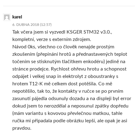
karel
6. DUBNA 2018 (12:57)
Tak včera jsem si vyzvedl KSGER STM32 v3.0.,
kompletní, verze s externím zdrojem.
Návod 0ks, všechno co člověk nenajde prostým
zkoušením (přepínání hrotů a přednastavených teplot
točením se stisknutým tlačítkem enkodéru) jedině na
stránce prodejce. Rychlost ohřevu hrotu a schopnost
odpájet i velkej snap in elektrolyt z oboustranky s
hrotem T12-K mě celkem dost potěšila. Co mě
nepotěšilo, tak to, že kontakty v ručce se po prvním
zasunutí pájedla odsunuly dozadu a na displeji byl error
dokud jsem to nerozdělal a neposunul zpátky dopředu
(mám variantu s kovovou převlečnou matkou, tahle
ručka mi připadala podle obrázku lepší, ale opak je asi
pravdou.