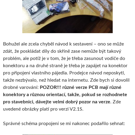
Bohužel ale zcela chyběl návod k sestavení – ono se může
zdát, že poskládat díly do skříně zase nemůže být takový
problém, ale potíž je v tom, že je třeba zasunout vodiče do
konektoru a na druhé straně je třeba je zapájet na konektor
pro připojení vlastního pájedla. Prodejce návod neposkytl,
takže nezbývalo, než hledat na internetu. Zde bych si dovolil
drobné varování:
POZOR!!! různé verze PCB mají různé
konektory a různou orientací, takže, pokud se rozhodnete
pro stavebnici, dávejte velmi dobrý pozor na verze
. Zde
uvedené obrázky platí pro verzi V2.1S.
Správné schéma propojení se mi nakonec podařilo sehnat: