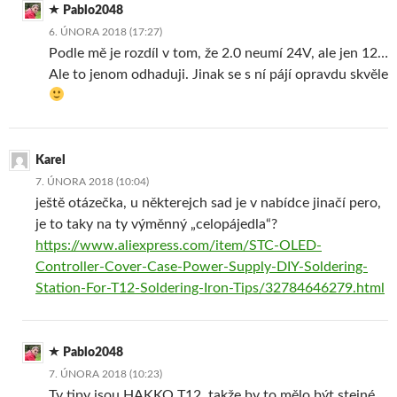
Pablo2048
6. ÚNORA 2018 (17:27)
Podle mě je rozdíl v tom, že 2.0 neumí 24V, ale jen 12…
Ale to jenom odhaduji. Jinak se s ní pájí opravdu skvěle
Karel
7. ÚNORA 2018 (10:04)
ještě otázečka, u některejch sad je v nabídce jinačí pero,
je to taky na ty výměnný „celopájedla“?
https://www.aliexpress.com/item/STC-OLED-
Controller-Cover-Case-Power-Supply-DIY-Soldering-
Station-For-T12-Soldering-Iron-Tips/32784646279.html
Pablo2048
7. ÚNORA 2018 (10:23)
Ty tipy jsou HAKKO T12, takže by to mělo být stejné.