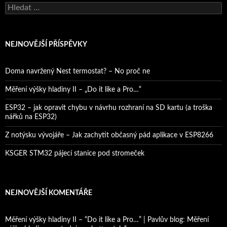
Vyhledávání
NEJNOVĚJŠÍ PŘÍSPĚVKY
Doma navržený Nest termostat? – No proč ne
Měření výšky hladiny II – „Do it like a Pro…“
ESP32 – jak opravit chybu v návrhu rozhraní na SD kartu (a troška
nářků na ESP32)
Z notýsku vývojáře – Jak zachytit občasný pád aplikace v ESP8266
KSGER STM32 pájecí stanice pod stromeček
NEJNOVĚJŠÍ KOMENTÁŘE
Měření výšky hladiny II – “Do it like a Pro…” | Pavlův blog
:
Měření