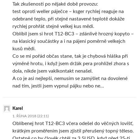
Tak zkušenosti po nějaké době provozu:
test oproti weller páječce – ksger rychlej reaguje na
odebrané teplo, při stejné nastavené teplotě dokáže
rychlej prohřát stejně velkej kus mědi.
Oblíbil jsem si hrot T12-BC3 – zdánlivě hrozný kopyto –
na klasický součástky a i na pájení poměrně velkejch
kusů mědi.
Co se mi pořád občas stane, tak je chybová hláška při
výměně hrotu, i když jsem držák pera prohlížel zhora s
dola, nikde jsem vaklkontakt nenašel.
A co je asi nejlepší, nemusím se zamýšlet na dovolené
nad tím, jestli jsem vypnul pájku nebo ne…
Karel
1. ŘÍJNA 2018 (22:11)
Oblíbenej hrot T12-BC3 včera odešel do věčných lovišť,
krátkým proměřením jsem zjistil přerušený topný těleso.
Ostatně co by člověk chtěl za 3.5USD, když před 25-ti