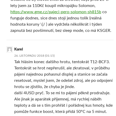
lety jsem za 110Kč koupil mikropájku Solomon,
https://www.gme.cz/pajeci-pero-solomon-sh815b
co
funguje dodnes, sice dnes stojí jednou tolik (reálná
hodnota koruny \|/ ) ale vydržela několikrát i týden
zapnutá bez povšimnutí, bez sleep mode, co má KSGER.
Karel
26. LISTOPADU 2018 (01:15)
Tak hlásím konec dalšího hrotu, tentokrát T12-BCF3.
Tentokrát se hrot nepřerušil, ale zkratoval, v průběhu
pájení najednou pohasnul displej a stanice se začala
resetovat, myslel jsem, že odešel zdroj, ale po odpojení
hrotu se zjistilo, že chyba je jinde.
další 4USD pryč. To se mi to pájení pěkně prodražuje.
Ale jinak je aparátek příjemnej, má rychlej náběh
teploty a dá se s tím prohřát i pořádnej kus hmoty, kde
pomůže funkce boost, která přidá 50°C na 5 minut.