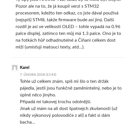
Pozor ale na to, že já koupil verzi s STM32
procesorem, kdežto ten odkaz, co jste dával používá
(nejspíš) STM8, takže firmware bude asi jiný. Další
rozdíl je asi ve velikosti OLED – tohle vypadá na 0.96
palce displej, zatímco ten můj má 1.3 palce. Ono je to
na fotkách hůř odhadnutelné a Číňani celkem dost
mlží (umísťují matoucí texty, atd…).
Karel
7. ÚNORA 2018 (13:43)
Tohle už celkem znám, spíš mi šlo o ten držák
pájedla, jestli jsou funkčně zaměnintelný, nebo je to
úplně něco jinýho.
Připadá mi takovej trochu odolnější.
Jinak už mám na ali dost špatnejch zkušeností (už
nikdy výkonový polovodiče z ali) a fakt si dám
bacha…