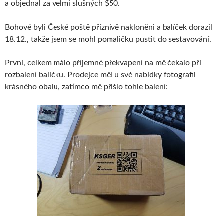
a objednal za velmi slušných $50.
Bohové byli České poště příznivě nakloněni a balíček dorazil
18.12., takže jsem se mohl pomaličku pustit do sestavování.
První, celkem málo příjemné překvapení na mě čekalo při
rozbalení balíčku. Prodejce měl u své nabídky fotografii
krásného obalu, zatímco mě přišlo tohle balení: