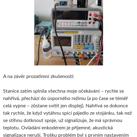
A na závěr prozatímní zkušenosti:
Stanice zatím splnila všechna moje očekávání – rychle se
nahřívá, přechází do úsporného režimu (a po čase se téměř
celá vypne – zůstane svítit jen displej). Nahřívá se dokonce
tak rychle, že když vytáhnu spící pájedlo ze stojánku, tak než
se stihnu dotknout spoje, už signalizuje, že má správnou
teplotu. Ovládání enkodérem je příjemné, akustická
signalizace neruší. Trošku problém byl s prvním nastavením