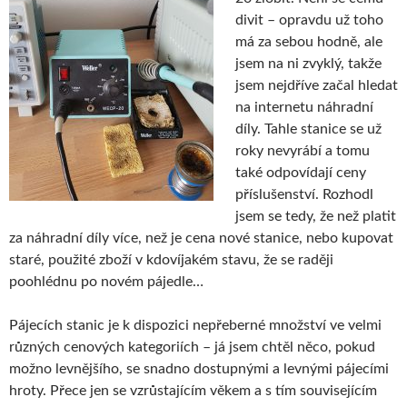
divit – opravdu už toho
má za sebou hodně, ale
jsem na ni zvyklý, takže
jsem nejdříve začal hledat
na internetu náhradní
díly. Tahle stanice se už
roky nevyrábí a tomu
také odpovídají ceny
příslušenství. Rozhodl
jsem se tedy, že než platit
za náhradní díly více, než je cena nové stanice, nebo kupovat
staré, použité zboží v kdovíjakém stavu, že se raději
poohlédnu po novém pájedle…
Pájecích stanic je k dispozici nepřeberné množství ve velmi
různých cenových kategoriích – já jsem chtěl něco, pokud
možno levnějšího, se snadno dostupnými a levnými pájecími
hroty. Přece jen se vzrůstajícím věkem a s tím souvisejícím