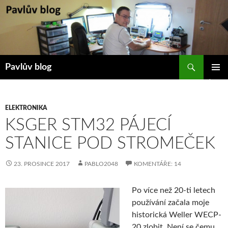
Přejít
k
obsahu
webu
Hledat
Pavlův blog
ZÁKLAD
NAVIGA
MENU
ELEKTRONIKA
KSGER STM32 PÁJECÍ
STANICE POD STROMEČEK
23. PROSINCE 2017
PABLO2048
KOMENTÁŘE: 14
Po více než 20-ti letech
používání začala moje
historická Weller WECP-
20 zlobit. Není se čemu