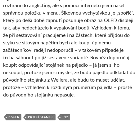
rozhraní do angličtiny, ale s pomocí internetu jsem našel
správnou položku v menu. Šikovnou vychytávkou je „spořič“,
který po delší době zapnutí posunuje obraz na OLED displeji
tak, aby nedocházelo k vypalování bodů. Vzhledem k tomu,
že při sestavování pracujeme i na částech, které přijdou do
styku se síťovým napětím bych ale koupi úplnému
začátečníkovi raději nedoporučil – v takovém případě je
třeba sáhnout po již sestavené variantě. Rovněž doporučuji
koupit odpovídající stojánek na pájedlo – já jsem si ho
nekoupil, protože jsem si myslel, že budu pájedlo odkládat do
původního stojánku z Wellera, ale budu to muset udělat,
protože – vzhledem k rozdílným průměrům pájedla – prostě
do původního stojánku nepasuje.
KSGER
PÁJECÍ STANICE
T12