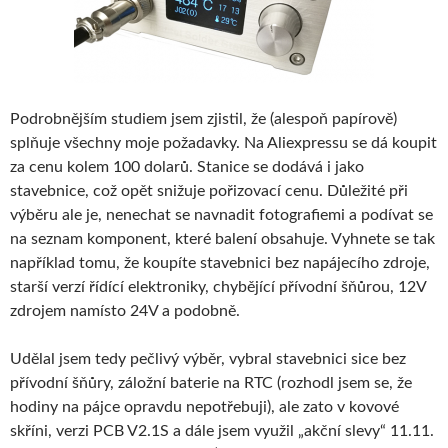
Podrobnějším studiem jsem zjistil, že (alespoň papírově)
splňuje všechny moje požadavky. Na Aliexpressu se dá koupit
za cenu kolem 100 dolarů. Stanice se dodává i jako
stavebnice, což opět snižuje pořizovací cenu. Důležité při
výběru ale je, nenechat se navnadit fotografiemi a podívat se
na seznam komponent, které balení obsahuje. Vyhnete se tak
například tomu, že koupíte stavebnici bez napájecího zdroje,
starší verzí řídící elektroniky, chybějící přívodní šňůrou, 12V
zdrojem namísto 24V a podobně.
Udělal jsem tedy pečlivý výběr, vybral stavebnici sice bez
přívodní šňůry, záložní baterie na RTC (rozhodl jsem se, že
hodiny na pájce opravdu nepotřebuji), ale zato v kovové
skříni, verzi PCB V2.1S a dále jsem využil „akční slevy“ 11.11.