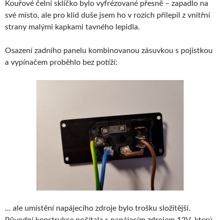
Kouřové čelní sklíčko bylo vyfrézované přesně – zapadlo na
své místo, ale pro klid duše jsem ho v rozích přilepil z vnitřní
strany malými kapkami tavného lepidla.
Osazení zadního panelu kombinovanou zásuvkou s pojistkou
a vypínačem proběhlo bez potíží:
… ale umístění napájecího zdroje bylo trošku složitější.
Původní konstrukce počítala s napájecím zdrojem 12V, který