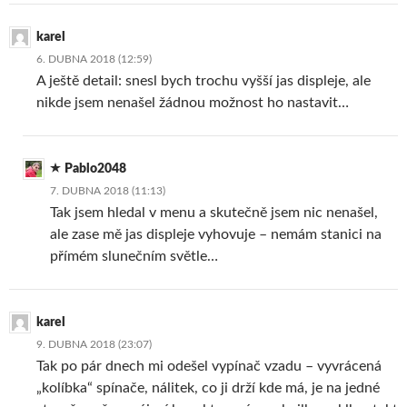
karel
6. DUBNA 2018 (12:59)
A ještě detail: snesl bych trochu vyšší jas displeje, ale
nikde jsem nenašel žádnou možnost ho nastavit…
Pablo2048
7. DUBNA 2018 (11:13)
Tak jsem hledal v menu a skutečně jsem nic nenašel,
ale zase mě jas displeje vyhovuje – nemám stanici na
přímém slunečním světle…
karel
9. DUBNA 2018 (23:07)
Tak po pár dnech mi odešel vypínač vzadu – vyvrácená
„kolíbka“ spínače, nálitek, co ji drží kde má, je na jedné