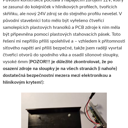
se zasunul do kolejniček v hliníkových profilech, tvořících
skříňku, ale nový 24V zdroj se do stejného profilu nevešel. V
původní stavebnici toto mělo být vyřešeno čtveřicí
samolepících plastových hranolků a PCB zdroje k nim měla
být připevněna pomocí plastových stahovacích pásek. Toto
řešení mi nepřišlo příliš spolehlivé a – vzhledem k přítomnosti
síťového napětí ani příliš bezpečné, takže jsem raději vyvrtal
čtveřici otvorů do spodního víka a osadil silonové sloupky,
vysoké 6mm (
POZOR!!! je důležité zkontrolovat, že po
osazení zdroje na sloupky je na všech stranách (i nahoře)
dostatečná bezpečnostní mezera mezi elektronikou a
hliníkovým krytem!
):