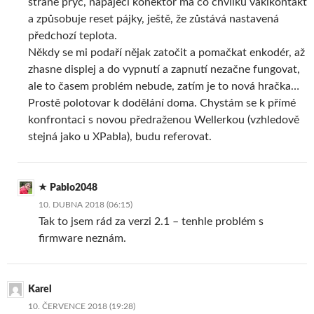
straně pryč, napájecí konektor má co chvilku vaklkontakt
a způsobuje reset pájky, ještě, že zůstává nastavená
předchozí teplota.
Někdy se mi podaří nějak zatočit a pomačkat enkodér, až
zhasne displej a do vypnutí a zapnutí nezačne fungovat,
ale to časem problém nebude, zatím je to nová hračka…
Prostě polotovar k dodělání doma. Chystám se k přímé
konfrontaci s novou předraženou Wellerkou (vzhledově
stejná jako u XPabla), budu referovat.
Pablo2048
10. DUBNA 2018 (06:15)
Tak to jsem rád za verzi 2.1 – tenhle problém s
firmware neznám.
Karel
10. ČERVENCE 2018 (19:28)