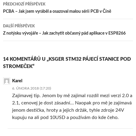
Navigace
PŘEDCHOZÍ PŘÍSPĚVEK
pro
PCBA – Jak jsem vyráběl a osazoval malou sérii PCB v Číně
příspěvky
DALŠÍ PŘÍSPĚVEK
Z notýsku vývojáře – Jak zachytit občasný pád aplikace v ESP8266
14 KOMENTÁŘŮ U „KSGER STM32 PÁJECÍ STANICE POD
STROMEČEK“
Karel
6. ÚNORA 2018 (17:20)
Zajímavej tip. Jenom by mě zajímal rozdíl mezi verzí 2.0 a
2.1, cenovej je dost zásadní… Naopak pro mě je zajímavá
jenom destička, hroty a jejich držák, tyhle zdroje 24V
kupuju na ali pod 10USD a používám do kde čeho.