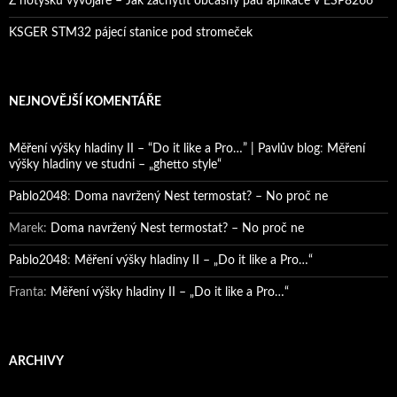
Z notýsku vývojáře – Jak zachytit občasný pád aplikace v ESP8266
KSGER STM32 pájecí stanice pod stromeček
NEJNOVĚJŠÍ KOMENTÁŘE
Měření výšky hladiny II – “Do it like a Pro…” | Pavlův blog
:
Měření
výšky hladiny ve studni – „ghetto style“
Pablo2048
:
Doma navržený Nest termostat? – No proč ne
Marek
:
Doma navržený Nest termostat? – No proč ne
Pablo2048
:
Měření výšky hladiny II – „Do it like a Pro…“
Franta
:
Měření výšky hladiny II – „Do it like a Pro…“
ARCHIVY