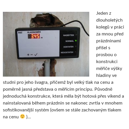
Jeden z
dlouholetých
kolegů v práci
za mnou před
prázdninami
přišel s
prosbou o
konstrukci
měřiče výšky
hladiny ve
studni pro jeho švagra, přičemž byl velký tlak na cenu a
poměrně jasná představa o měřícím principu. Původně
jednoduchá konstrukce, která měla být hotová přes víkend a
nainstalovaná během prázdnin se nakonec zvrtla v mnohem
sofistikovanější systém (ovšem se stále zachovaným tlakem
na cenu
)…