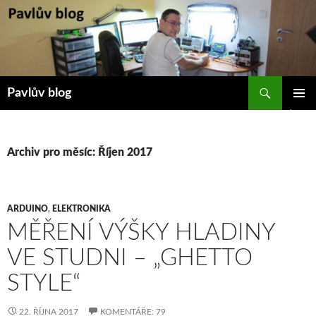
Přejít
k
obsahu
webu
Hledat
Pavlův blog
ZÁKLAD
NAVIGA
MENU
Archiv pro měsíc: Říjen 2017
ARDUINO
,
ELEKTRONIKA
MĚŘENÍ VÝŠKY HLADINY
VE STUDNI – „GHETTO
STYLE“
22. ŘÍJNA 2017
KOMENTÁŘE: 79