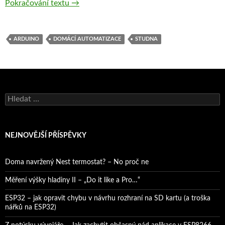
Měření výšky hladiny ve studni – „ghetto sty
Pokračování textu
→
ARDUINO
DOMÁCÍ AUTOMATIZACE
STUDNA
Vyhledávání
NEJNOVĚJŠÍ PŘÍSPĚVKY
Doma navržený Nest termostat? – No proč ne
Měření výšky hladiny II – „Do it like a Pro…“
ESP32 – jak opravit chybu v návrhu rozhraní na SD kartu (a troška
nářků na ESP32)