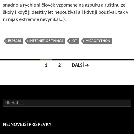
snadno a rychle si člověk vzpomene na azbuku a ruštinu ze
školy i když ji desítky let nepoužíval a i když ji používal, tak v
ní nijak extrémně nevynikal…).
ESP8266
INTERNET OF THINGS
IOT
MICROPYTHON
Navigace
1
2
DALŠÍ →
pro
příspěvky
Vyhledávání
NEJNOVĚJŠÍ PŘÍSPĚVKY