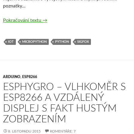
poznatky…
SiPy, aneb jak snadno na IoT pomocí SigFox
Pokračování textu
→
IOT
MICROPYTHON
PYTHON
SIGFOX
ARDUINO
,
ESP8266
ESPHYGRO – VLHKOMĚR S
ESP8266 A VZDÁLENÝ
DISPLEJ S FAKT HUSTÝM
ZOBRAZENÍM
8. LISTOPADU 2015
KOMENTÁŘE: 7