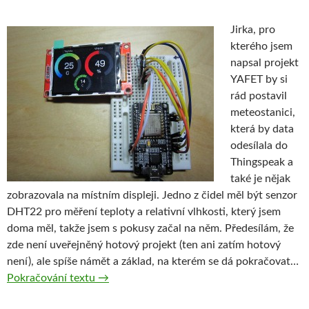
Jirka, pro
kterého jsem
napsal projekt
YAFET by si
rád postavil
meteostanici,
která by data
odesílala do
Thingspeak a
také je nějak
zobrazovala na místním displeji. Jedno z čidel měl být senzor
DHT22 pro měření teploty a relativní vlhkosti, který jsem
doma měl, takže jsem s pokusy začal na něm. Předesílám, že
zde není uveřejněný hotový projekt (ten ani zatím hotový
není), ale spíše námět a základ, na kterém se dá pokračovat…
ESPHYGRO – Vlhkoměr s ESP8266 a vzdálený
Pokračování textu
→