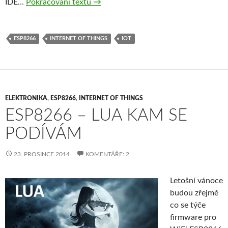
ESP8266 – Jak na překlad aplikací p
IDE…
Pokračování textu
→
ESP8266
INTERNET OF THINGS
IOT
ELEKTRONIKA
,
ESP8266
,
INTERNET OF THINGS
ESP8266 – LUA KAM SE
PODÍVÁM
23. PROSINCE 2014
KOMENTÁŘE: 2
Letošní vánoce
budou zřejmě
co se týče
firmware pro