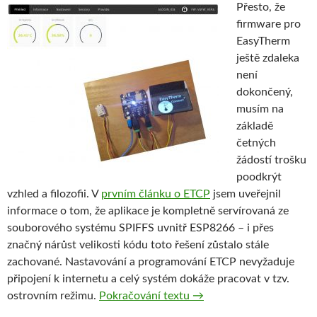
Přesto, že
firmware pro
EasyTherm
ještě zdaleka
není
dokončený,
musím na
základě
četných
žádostí trošku
poodkrýt
vzhled a filozofii. V
prvním článku o ETCP
jsem uveřejnil
informace o tom, že aplikace je kompletně servírovaná ze
souborového systému SPIFFS uvnitř ESP8266 – i přes
značný nárůst velikosti kódu toto řešení zůstalo stále
zachované. Nastavování a programování ETCP nevyžaduje
připojení k internetu a celý systém dokáže pracovat v tzv.
EasyTherm Connect+, náh
ostrovním režimu.
Pokračování textu
→