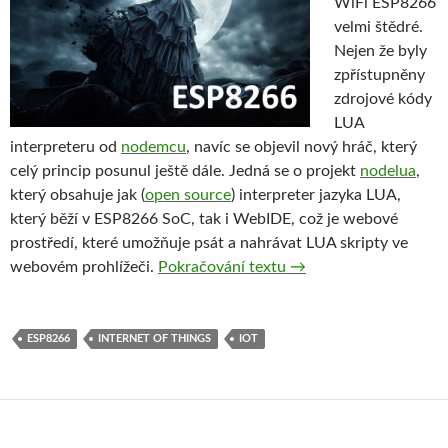
WiFi ESP8266
velmi štědré.
Nejen že byly
zpřístupněny
zdrojové kódy
LUA
interpreteru od
nodemcu
, navíc se objevil nový hráč, který
celý princip posunul ještě dále. Jedná se o projekt
nodelua
,
který obsahuje jak (
open source
) interpreter jazyka LUA,
který běží v ESP8266 SoC, tak i WebIDE, což je webové
prostředí, které umožňuje psát a nahrávat LUA skripty ve
ESP8266 – LUA kam s
webovém prohlížeči.
Pokračování textu
→
ESP8266
INTERNET OF THINGS
IOT