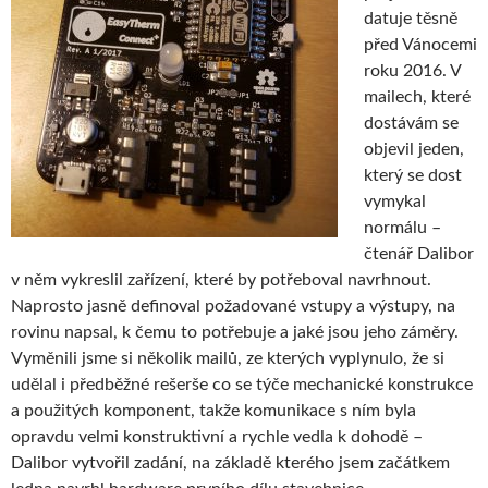
datuje těsně
před Vánocemi
roku 2016. V
mailech, které
dostávám se
objevil jeden,
který se dost
vymykal
normálu –
čtenář Dalibor
v něm vykreslil zařízení, které by potřeboval navrhnout.
Naprosto jasně definoval požadované vstupy a výstupy, na
rovinu napsal, k čemu to potřebuje a jaké jsou jeho záměry.
Vyměnili jsme si několik mailů, ze kterých vyplynulo, že si
udělal i předběžné rešerše co se týče mechanické konstrukce
a použitých komponent, takže komunikace s ním byla
opravdu velmi konstruktivní a rychle vedla k dohodě –
Dalibor vytvořil zadání, na základě kterého jsem začátkem