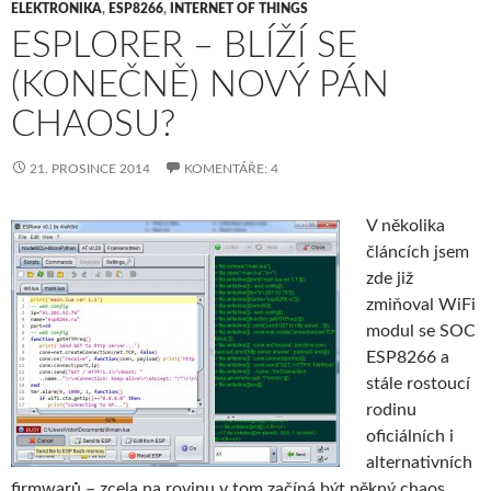
ELEKTRONIKA
,
ESP8266
,
INTERNET OF THINGS
ESPLORER – BLÍŽÍ SE
(KONEČNĚ) NOVÝ PÁN
CHAOSU?
21. PROSINCE 2014
KOMENTÁŘE: 4
V několika
článcích jsem
zde již
zmiňoval WiFi
modul se SOC
ESP8266 a
stále rostoucí
rodinu
oficiálních i
alternativních
firmwarů – zcela na rovinu v tom začíná být pěkný chaos.