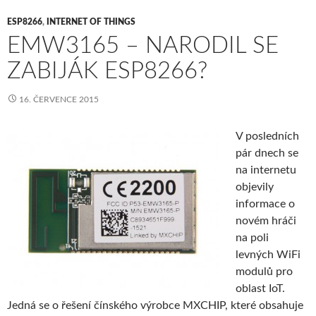
ESP8266
,
INTERNET OF THINGS
EMW3165 – NARODIL SE
ZABIJÁK ESP8266?
16. ČERVENCE 2015
V posledních
pár dnech se
na internetu
objevily
informace o
novém hráči
na poli
levných WiFi
modulů pro
oblast IoT.
Jedná se o řešení čínského výrobce MXCHIP, které obsahuje