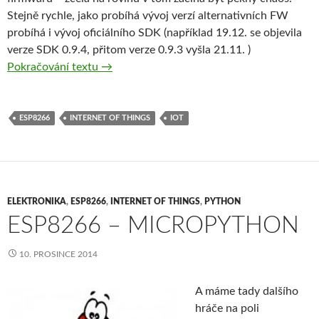
Stejně rychle, jako probíhá vývoj verzí alternativních FW
probíhá i vývoj oficiálního SDK (například 19.12. se objevila
verze SDK 0.9.4, přitom verze 0.9.3 vyšla 21.11. )
ESPlorer – blíží se (konečně) nový pán Chao
Pokračování textu
→
ESP8266
INTERNET OF THINGS
IOT
ELEKTRONIKA
,
ESP8266
,
INTERNET OF THINGS
,
PYTHON
ESP8266 – MICROPYTHON
10. PROSINCE 2014
A máme tady dalšího
hráče na poli