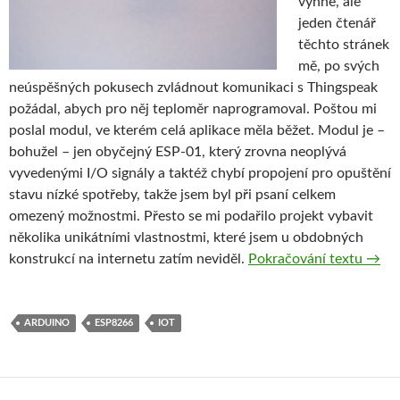
vyhne, ale
jeden čtenář
těchto stránek
mě, po svých
neúspěšných pokusech zvládnout komunikaci s Thingspeak
požádal, abych pro něj teploměr naprogramoval. Poštou mi
poslal modul, ve kterém celá aplikace měla běžet. Modul je –
bohužel – jen obyčejný ESP-01, který zrovna neoplývá
vyvedenými I/O signály a taktéž chybí propojení pro opuštění
stavu nízké spotřeby, takže jsem byl při psaní celkem
omezený možnostmi. Přesto se mi podařilo projekt vybavit
několika unikátními vlastnostmi, které jsem u obdobných
YAFET
konstrukcí na internetu zatím neviděl.
Pokračování textu
→
ARDUINO
ESP8266
IOT