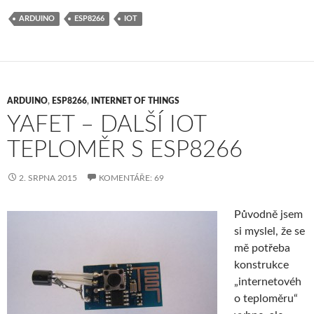
ARDUINO
ESP8266
IOT
ARDUINO
,
ESP8266
,
INTERNET OF THINGS
YAFET – DALŠÍ IOT
TEPLOMĚR S ESP8266
2. SRPNA 2015
KOMENTÁŘE: 69
Původně jsem
si myslel, že se
mě potřeba
konstrukce
„internetovéh
o teploměru“