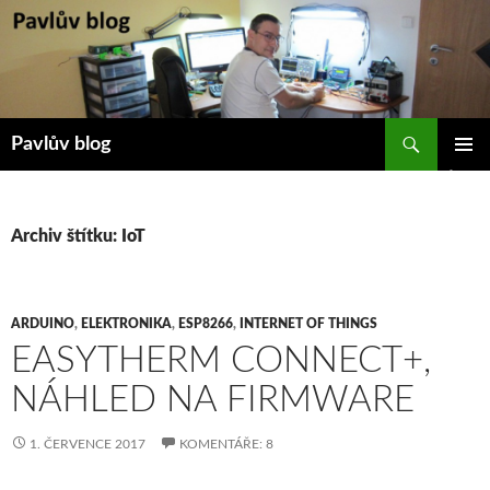
Přejít
k
obsahu
webu
Hledat
Pavlův blog
ZÁKLAD
NAVIGA
MENU
Archiv štítku: IoT
ARDUINO
,
ELEKTRONIKA
,
ESP8266
,
INTERNET OF THINGS
EASYTHERM CONNECT+,
NÁHLED NA FIRMWARE
1. ČERVENCE 2017
KOMENTÁŘE: 8