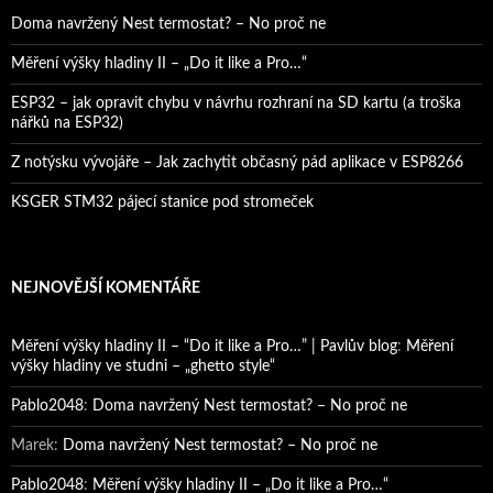
Doma navržený Nest termostat? – No proč ne
Měření výšky hladiny II – „Do it like a Pro…“
ESP32 – jak opravit chybu v návrhu rozhraní na SD kartu (a troška
nářků na ESP32)
Z notýsku vývojáře – Jak zachytit občasný pád aplikace v ESP8266
KSGER STM32 pájecí stanice pod stromeček
NEJNOVĚJŠÍ KOMENTÁŘE
Měření výšky hladiny II – “Do it like a Pro…” | Pavlův blog
:
Měření
výšky hladiny ve studni – „ghetto style“
Pablo2048
:
Doma navržený Nest termostat? – No proč ne
Marek
:
Doma navržený Nest termostat? – No proč ne
Pablo2048
:
Měření výšky hladiny II – „Do it like a Pro…“