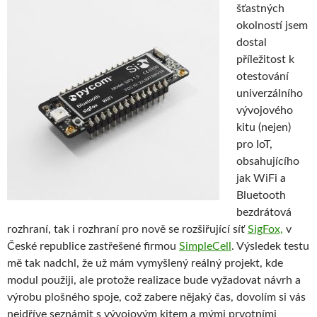
šťastných
okolností jsem
dostal
příležitost k
otestování
univerzálního
vývojového
kitu (nejen)
pro IoT,
obsahujícího
jak WiFi a
Bluetooth
bezdrátová
rozhraní, tak i rozhraní pro nově se rozšiřující síť
SigFox,
v
České republice zastřešené firmou
SimpleCell
. Výsledek testu
mě tak nadchl, že už mám vymyšlený reálný projekt, kde
modul použiji, ale protože realizace bude vyžadovat návrh a
výrobu plošného spoje, což zabere nějaký čas, dovolím si vás
nejdříve seznámit s vývojovým kitem a mými prvotními