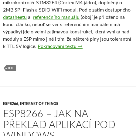
mikrokontrolér STM32F4 (Cortex M4 jádro), doplněný o
2MB SPI Flash a SDIO WiFi modul. Podle zatím dostupného
datasheetu
a
referenčního manuálu
(obojí je přiloženo na
konci článku, neboť server s referenčním manuálem má
výpadky) jde o velmi zajímavou konstrukci, která vyniká nad
moduly s ESP mimo jiné i tím, že některé piny jsou tolerantní
EMW3165 – narodil se zab
k TTL 5V logice.
Pokračování textu
→
IOT
ESP8266
,
INTERNET OF THINGS
ESP8266 – JAK NA
PŘEKLAD APLIKACÍ POD
WINDOWS