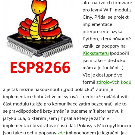
alternativních firmware
pro levný WiFi modul z
Číny. Přidal se projekt
implementace
interpreteru jazyka
Python, který původně
vznikl za podpory na
Kickstarteru
(podpořil
jsem také – destičku
mám a je funkční…).
Vše je dostupné ve
formě
zdrojových kódů
a je tak možné nakouknout i „pod pokličku“. Zatím je
implementace bohužel velmi syrová – nedokáže ovládat wifi
část modulu (takže pro komunikace zatím bezcenná), ale to
se pravděpodobně brzy změní a budeme mít alternativu k
jazyku Lua, o kterém jsem již psal a který je zatím v
implementaci bezdrátové části dál. Pokusy s Micropythonem
jsou také trochu popsány
zde
(mimochodem je legrační, jak