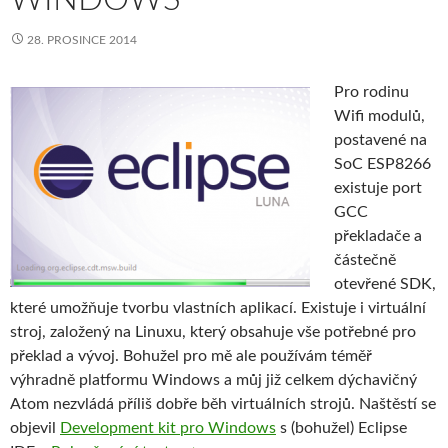
28. PROSINCE 2014
Pro rodinu
Wifi modulů,
postavené na
SoC ESP8266
existuje port
GCC
překladače a
částečně
otevřené SDK,
které umožňuje tvorbu vlastních aplikací. Existuje i virtuální
stroj, založený na Linuxu, který obsahuje vše potřebné pro
překlad a vývoj. Bohužel pro mě ale používám téměř
výhradně platformu Windows a můj již celkem dýchavičný
Atom nezvládá příliš dobře běh virtuálních strojů. Naštěstí se
objevil
Development kit pro Windows
s (bohužel) Eclipse