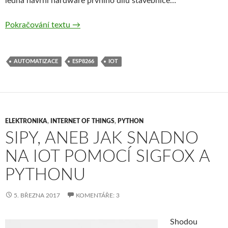
ledna navrhl hardware prvního dílu stavebnice…
Malá domácí automatizace s ESP8266, část
Pokračování textu
→
AUTOMATIZACE
ESP8266
IOT
ELEKTRONIKA
,
INTERNET OF THINGS
,
PYTHON
SIPY, ANEB JAK SNADNO
NA IOT POMOCÍ SIGFOX A
PYTHONU
5. BŘEZNA 2017
KOMENTÁŘE: 3
Shodou