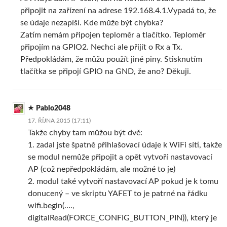
připojit na zařízení na adrese 192.168.4.1.Vypadá to, že
se údaje nezapíší. Kde může být chybka?
Zatím nemám připojen teploměr a tlačítko. Teploměr
připojím na GPIO2. Nechci ale přijít o Rx a Tx.
Předpokládám, že můžu použít jiné piny. Stisknutím
tlačítka se připojí GPIO na GND, že ano? Děkuji.
Pablo2048
17. ŘÍJNA 2015 (17:11)
Takže chyby tam můžou být dvě:
1. zadal jste špatně přihlašovací údaje k WiFi síti, takže
se modul nemůže připojit a opět vytvoří nastavovací
AP (což nepředpokládám, ale možné to je)
2. modul také vytvoří nastavovací AP pokud je k tomu
donucený – ve skriptu YAFET to je patrné na řádku
wifi.begin(….,
digitalRead(FORCE_CONFIG_BUTTON_PIN)), který je