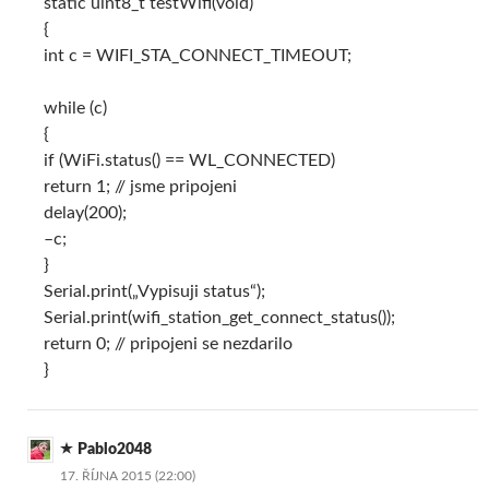
static uint8_t testWifi(void)
{
int c = WIFI_STA_CONNECT_TIMEOUT;
while (c)
{
if (WiFi.status() == WL_CONNECTED)
return 1; // jsme pripojeni
delay(200);
–c;
}
Serial.print(„Vypisuji status“);
Serial.print(wifi_station_get_connect_status());
return 0; // pripojeni se nezdarilo
}
Pablo2048
17. ŘÍJNA 2015 (22:00)