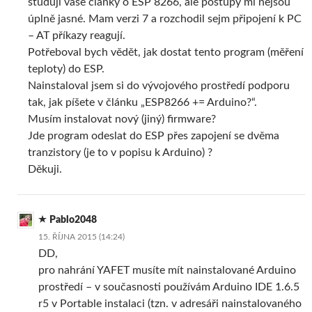
studuji vaše články o ESP 8266, ale postupy mi nejsou
úplně jasné. Mam verzi 7 a rozchodil sejm připojení k PC
– AT příkazy reagují.
Potřeboval bych vědět, jak dostat tento program (měření
teploty) do ESP.
Nainstaloval jsem si do vývojového prostředí podporu
tak, jak píšete v článku „ESP8266 += Arduino?“.
Musím instalovat nový (jiný) firmware?
Jde program odeslat do ESP přes zapojení se dvěma
tranzistory (je to v popisu k Arduino) ?
Děkuji.
Pablo2048
15. ŘÍJNA 2015 (14:24)
DD,
pro nahrání YAFET musíte mít nainstalované Arduino
prostředí – v současnosti používám Arduino IDE 1.6.5
r5 v Portable instalaci (tzn. v adresáři nainstalovaného