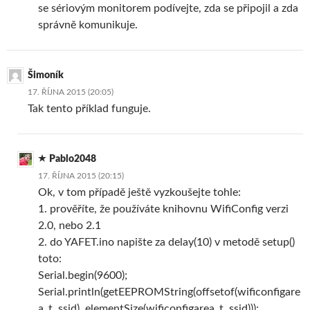
se sériovým monitorem podívejte, zda se připojil a zda
správně komunikuje.
Šimoník
17. ŘÍJNA 2015 (20:05)
Tak tento příklad funguje.
Pablo2048
17. ŘÍJNA 2015 (20:15)
Ok, v tom případě ještě vyzkoušejte tohle:
1. prověříte, že používáte knihovnu WifiConfig verzi
2.0, nebo 2.1
2. do YAFET.ino napište za delay(10) v metodě setup()
toto:
Serial.begin(9600);
Serial.println(getEEPROMString(offsetof(wificonfigare
a_t, ssid), elementSize(wificonfigarea_t, ssid)));