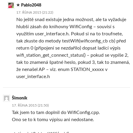
Pablo2048
17. ŘÍJNA 2015 (21:22)
No ještě snad existuje jedna možnost, ale ta vyžaduje
hlubší zásah do knihovny WifiConfig – souvisí s
využitím user_interface.h. Pokud si na to troufnete,
tak zkuste do metody testWifi(wificonfig_cb cb) před
return 0 (připojení se nezdařilo) dopsat ladící výpis
wifi_station_get_connect_status() – pokud se vypíše 2,
tak to znamená špatné heslo, pokud 3, tak to znamená,
že nenašel AP – viz. enum STATION_xxxxx v
user_interface.h
Šimoník
17. ŘÍJNA 2015 (21:50)
Tak jsem to tam doplnil do WifiConfig.cpp.
Ono se to k tomu výpisu ani nedostane.