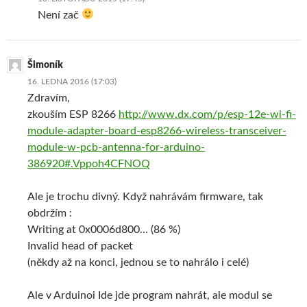
Není zač
Šimoník
16. LEDNA 2016 (17:03)
Zdravím,
zkouším ESP 8266
http://www.dx.com/p/esp-12e-wi-fi-
module-adapter-board-esp8266-wireless-transceiver-
module-w-pcb-antenna-for-arduino-
386920#.Vppoh4CFNOQ
Ale je trochu divný. Když nahrávám firmware, tak
obdržím :
Writing at 0x0006d800… (86 %)
Invalid head of packet
(někdy až na konci, jednou se to nahrálo i celé)
Ale v Arduinoi Ide jde program nahrát, ale modul se