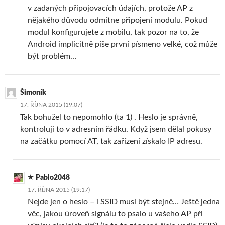
v zadaných připojovacích údajích, protože AP z
nějakého důvodu odmítne připojení modulu. Pokud
modul konfigurujete z mobilu, tak pozor na to, že
Android implicitně píše první písmeno velké, což může
být problém…
Šimoník
17. ŘÍJNA 2015 (19:07)
Tak bohužel to nepomohlo (ta 1) . Heslo je správně,
kontroluji to v adresním řádku. Když jsem dělal pokusy
na začátku pomocí AT, tak zařízení získalo IP adresu.
Pablo2048
17. ŘÍJNA 2015 (19:17)
Nejde jen o heslo – i SSID musí být stejně… Ještě jedna
věc, jakou úroveň signálu to psalo u vašeho AP při