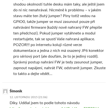
shodou okolností tuhle desku mám taky, ale ještě jsem
do ní nic nenahrával. Nicméně k problému – v jakém
stavu máte ten žlutý jumper? Piny totiž vedou na
GPIO0, takže jumper se musí zasunout pouze při
nahrávání firmware (každý nově nahraný FW přepíše
ten předchozí). Pokud jumper vytáhnete a modul
restartujete, tak se spustí Vaše nahraná aplikace.
POZOR!!! po internetu kolují různé verze
dokumentace a jedna z nich má osazený JP6 konektor
pro sériový port (ale doufám, že to je jediný rozdíl).
Správný postup nahrání FW je tedy zasunout jumper,
zapnout napájení, nahrát FW, odstranit jumper. Zkuste
to takto a dejte vědět…
Šimoník
12. LISTOPADU 2015 (21:06)
Díky. Udělal jsem to podle tohoto návodu