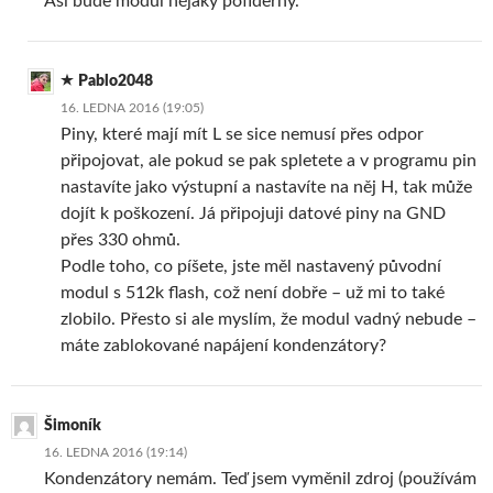
Asi bude modul nějaký pofiderný.
Pablo2048
16. LEDNA 2016 (19:05)
Piny, které mají mít L se sice nemusí přes odpor
připojovat, ale pokud se pak spletete a v programu pin
nastavíte jako výstupní a nastavíte na něj H, tak může
dojít k poškození. Já připojuji datové piny na GND
přes 330 ohmů.
Podle toho, co píšete, jste měl nastavený původní
modul s 512k flash, což není dobře – už mi to také
zlobilo. Přesto si ale myslím, že modul vadný nebude –
máte zablokované napájení kondenzátory?
Šimoník
16. LEDNA 2016 (19:14)
Kondenzátory nemám. Teď jsem vyměnil zdroj (používám