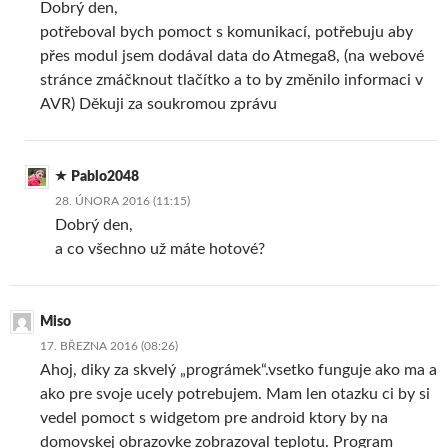
Dobrý den,
potřeboval bych pomoct s komunikací, potřebuju aby
přes modul jsem dodával data do Atmega8, (na webové
stránce zmáčknout tlačítko a to by změnilo informaci v
AVR) Děkuji za soukromou zprávu
Pablo2048
28. ÚNORA 2016 (11:15)
Dobrý den,
a co všechno už máte hotové?
Miso
17. BŘEZNA 2016 (08:26)
Ahoj, diky za skvelý „prográmek“.vsetko funguje ako ma a
ako pre svoje ucely potrebujem. Mam len otazku ci by si
vedel pomoct s widgetom pre android ktory by na
domovskej obrazovke zobrazoval teplotu. Program