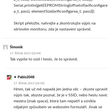
Serial.println(getEEPROMString(offsetof(wificonfigare
a_t, pass), elementSize(wificonfigarea_t, pass)));
Skript přeložte, nahrejte a zkontrolujte výpis na
sériovém monitoru, zda je nastavení správně.
Šimoník
17. ŘÍJNA 2015 (20:44)
Tak vypíše to ssid i heslo. Je to správně.
Pablo2048
17. ŘÍJNA 2015 (20:50)
Hmm, tak už mě napadá jen jedna věc – zkuste upravit
výpis tak, abyste poznal, že je v SSID, nebo heslu navíc
mezera (znak space), která tam nepatří a vznikla
nějakým způsobem ve webovém formuláři. Jinak se