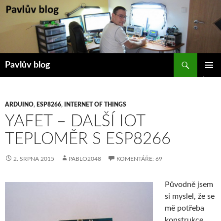
Přejít
k
obsahu
webu
Hledat
Pavlův blog
ZÁKLAD
NAVIGA
MENU
ARDUINO
,
ESP8266
,
INTERNET OF THINGS
YAFET – DALŠÍ IOT
TEPLOMĚR S ESP8266
2. SRPNA 2015
PABLO2048
KOMENTÁŘE: 69
Původně jsem
si myslel, že se
mě potřeba
konstrukce