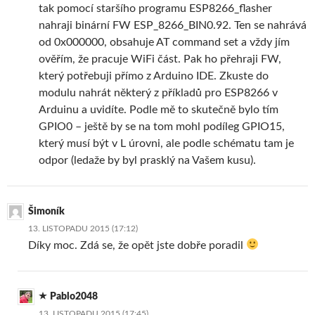
tak pomocí staršího programu ESP8266_flasher
nahraji binární FW ESP_8266_BIN0.92. Ten se nahrává
od 0x000000, obsahuje AT command set a vždy jím
ověřím, že pracuje WiFi část. Pak ho přehraji FW,
který potřebuji přímo z Arduino IDE. Zkuste do
modulu nahrát některý z příkladů pro ESP8266 v
Arduinu a uvidíte. Podle mě to skutečně bylo tím
GPIO0 – ještě by se na tom mohl podíleg GPIO15,
který musí být v L úrovni, ale podle schématu tam je
odpor (ledaže by byl prasklý na Vašem kusu).
Šimoník
13. LISTOPADU 2015 (17:12)
Díky moc. Zdá se, že opět jste dobře poradil
Pablo2048
13. LISTOPADU 2015 (17:45)