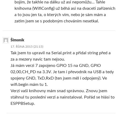
bojím, že takhle na dálku už asi nepomůžu… Tahle
knihovna (WifiConfig) už běhá asi na dvaceti zařízeních
a to jsou jen ta, o kterých vím, nebo je sám mám a
zatím jsem se s podobným chováním nesetkal.
Šimoník
17. ŘÍJNA 2015 (21:15)
Tak jsem to upravil na Serial.print a přidal string před a
za a mezery navíc tam nejsou.
Já mám verzi 7 zapojeno GPIO 15 na GND, GPIO
02,00,CH_PD na 3.3V. Je tam i převodník na USB a tedy
spojeny GND, TxD,RxD (ten jsem měl i odpojený). Ve
wifi.begin mám tu 1.
Verzi vaši knihovny mám snad správnou. Znovu jsem
stáhnul tu poslední verzi a nainstaloval. Pořád se hlásí to
ESPPBSetup.