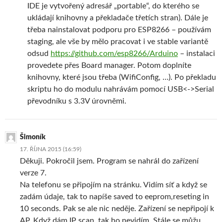
IDE je vytvořený adresář „portable“, do kterého se
ukládají knihovny a překladače třetích stran). Dále je
třeba nainstalovat podporu pro ESP8266 – používám
staging, ale vše by mělo pracovat i ve stable variantě
odsud
https://github.com/esp8266/Arduino
– instalaci
provedete přes Board manager. Potom doplníte
knihovny, které jsou třeba (WifiConfig, …). Po překladu
skriptu ho do modulu nahrávám pomocí USB<->Serial
převodníku s 3.3V úrovněmi.
Šimoník
17. ŘÍJNA 2015 (16:59)
Děkuji. Pokročil jsem. Program se nahrál do zařízení
verze 7.
Na telefonu se připojím na stránku. Vidím síť a když se
zadám údaje, tak to napíše saved to eeprom,reseting in
10 seconds. Pak se ale nic neděje. Zařízení se nepřipojí k
AP. Když dám IP scan, tak ho nevidím. Stále se můžu