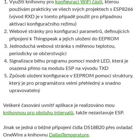
Využití knihovny pro
konfiguraci WiFi části
, kterou
používám prakticky ve všech svých projektech s ESP8266
(vývod RXD je v tomto případě použit pro případnou
aktivaci konfiguračního režimu)
Webové stránky pro konfiguraci parametrů, definujících
připojení k Thingspeak a jejich uložení do EEPROM
Jednoduchá webová stránka s měřenou teplotou,
periodicky se občerstvující
Signalizace běhu programu pomocí modré LED, která je
osazená přímo na modulu ESP na vývodu TXD
Způsob uložení konfigurace v EEPROM pomocí struktury,
který je pro programátora velmi přehledný a snadno
upravovatelný
Veškeré časování uvnitř aplikace je realizováno mou
knihovnou pro obsluhu intervalů
, takže nezastavuje ESP.
Jinak se jedná o běžné připojení čidla DS18B20 přes ovladač
OneWire a knihovnu
DallasTemperature
.