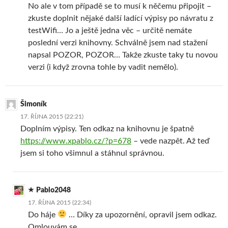
No ale v tom případě se to musí k něčemu připojit –
zkuste doplnit nějaké další ladící výpisy po návratu z
testWifi… Jo a ještě jedna věc – určitě nemáte
poslední verzi knihovny. Schválně jsem nad stažení
napsal POZOR, POZOR… Takže zkuste taky tu novou
verzi (i když zrovna tohle by vadit nemělo).
Šimoník
17. ŘÍJNA 2015 (22:21)
Doplním výpisy. Ten odkaz na knihovnu je špatně
https://www.xpablo.cz/?p=678
– vede nazpět. Až teď
jsem si toho všimnul a stáhnul správnou.
Pablo2048
17. ŘÍJNA 2015 (22:34)
Do háje
… Díky za upozornění, opravil jsem odkaz.
Omlouvám se…