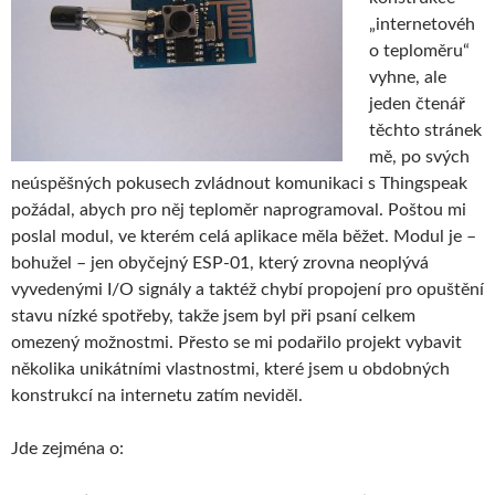
„internetovéh
o teploměru“
vyhne, ale
jeden čtenář
těchto stránek
mě, po svých
neúspěšných pokusech zvládnout komunikaci s Thingspeak
požádal, abych pro něj teploměr naprogramoval. Poštou mi
poslal modul, ve kterém celá aplikace měla běžet. Modul je –
bohužel – jen obyčejný ESP-01, který zrovna neoplývá
vyvedenými I/O signály a taktéž chybí propojení pro opuštění
stavu nízké spotřeby, takže jsem byl při psaní celkem
omezený možnostmi. Přesto se mi podařilo projekt vybavit
několika unikátními vlastnostmi, které jsem u obdobných
konstrukcí na internetu zatím neviděl.
Jde zejména o: