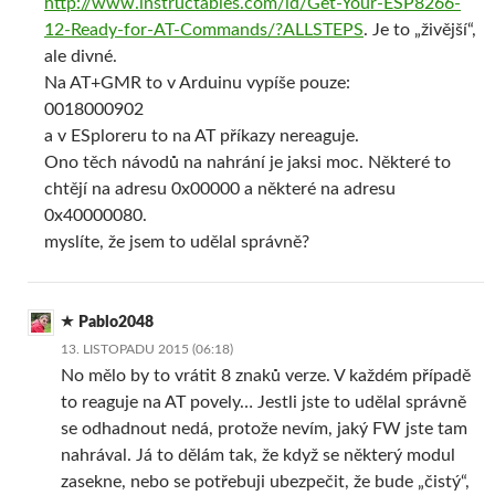
http://www.instructables.com/id/Get-Your-ESP8266-
12-Ready-for-AT-Commands/?ALLSTEPS
. Je to „živější“,
ale divné.
Na AT+GMR to v Arduinu vypíše pouze:
0018000902
a v ESploreru to na AT příkazy nereaguje.
Ono těch návodů na nahrání je jaksi moc. Některé to
chtějí na adresu 0x00000 a některé na adresu
0x40000080.
myslíte, že jsem to udělal správně?
Pablo2048
13. LISTOPADU 2015 (06:18)
No mělo by to vrátit 8 znaků verze. V každém případě
to reaguje na AT povely… Jestli jste to udělal správně
se odhadnout nedá, protože nevím, jaký FW jste tam
nahrával. Já to dělám tak, že když se některý modul
zasekne, nebo se potřebuji ubezpečit, že bude „čistý“,