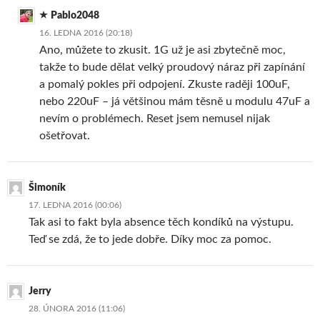
Pablo2048
16. LEDNA 2016 (20:18)
Ano, můžete to zkusit. 1G už je asi zbytečně moc,
takže to bude dělat velký proudový náraz při zapínání
a pomalý pokles při odpojení. Zkuste raději 100uF,
nebo 220uF – já většinou mám těsně u modulu 47uF a
nevím o problémech. Reset jsem nemusel nijak
ošetřovat.
Šimoník
17. LEDNA 2016 (00:06)
Tak asi to fakt byla absence těch kondíků na výstupu.
Teď se zdá, že to jede dobře. Díky moc za pomoc.
Jerry
28. ÚNORA 2016 (11:06)