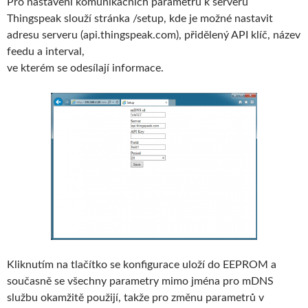
Pro nastavení komunikačních parametrů k serveru
Thingspeak slouží stránka /setup, kde je možné nastavit
adresu serveru (api.thingspeak.com), přidělený API klíč, název
feedu a interval,
ve kterém se odesílají informace.
Kliknutím na tlačítko se konfigurace uloží do EEPROM a
současně se všechny parametry mimo jména pro mDNS
službu okamžitě použijí, takže pro změnu parametrů v