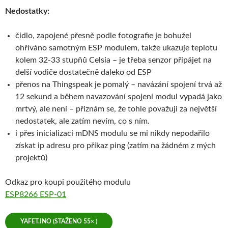
Nedostatky:
čidlo, zapojené přesně podle fotografie je bohužel
ohříváno samotným ESP modulem, takže ukazuje teplotu
kolem 32-33 stupňů Celsia – je třeba senzor připájet na
delší vodiče dostatečně daleko od ESP
přenos na Thingspeak je pomalý – navázání spojení trvá až
12 sekund a během navazování spojení modul vypadá jako
mrtvý, ale není – přiznám se, že tohle považuji za největší
nedostatek, ale zatím nevím, co s ním.
i přes inicializaci mDNS modulu se mi nikdy nepodařilo
získat ip adresu pro příkaz ping (zatím na žádném z mých
projektů)
Odkaz pro koupi použitého modulu
ESP8266 ESP-01
YAFET.INO (STAŽENO 55× )