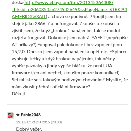
deska(
http://www.ebay.com/itm/201345364308?
_trksid=p2060353.m2749.l2649&ssPageName=STRK%3
AMEBIDX%3AIT
) a chová se podivně. Připojil jsem ho
stejně jako 2866-7 a nefungoval. Zkoušel a zkoušel a
zjistil jsem, že když „brnknu“ napájením, tak se modul
rozjel a fungoval. Dokonce jsem nahrál YAFET (nepřepíše
AT příkazy?) Fungoval pak dokonce i bez zapojení pinu
15,2,0. Dneska jsem zapnul napájení a opět nic. ESplorer
vypisuje tečky a když brnknu napájením, tak někdy
vypíše paznaky a jindy vypíše hlášku, že není LUA
firmware (ten ani nechci, zkouším pouze komunikaci).
Setkal jste se s takovým podivným chováním? Myslíte, že
mám zkusit přehrát oficiální firmware?
Děkuji
Pablo2048
12. LISTOPADU 2015 (20:03)
Dobrý večer,