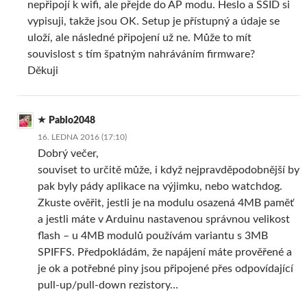
nepřipojí k wifi, ale přejde do AP modu. Heslo a SSID si
vypisuji, takže jsou OK. Setup je přístupný a údaje se
uloží, ale následné připojení už ne. Může to mít
souvislost s tím špatným nahráváním firmware?
Děkuji
Pablo2048
16. LEDNA 2016 (17:10)
Dobrý večer,
souviset to určitě může, i když nejpravděpodobnější by
pak byly pády aplikace na výjimku, nebo watchdog.
Zkuste ověřit, jestli je na modulu osazená 4MB paměť
a jestli máte v Arduinu nastavenou správnou velikost
flash – u 4MB modulů používám variantu s 3MB
SPIFFS. Předpokládám, že napájení máte prověřené a
je ok a potřebné piny jsou připojené přes odpovídající
pull-up/pull-down rezistory…