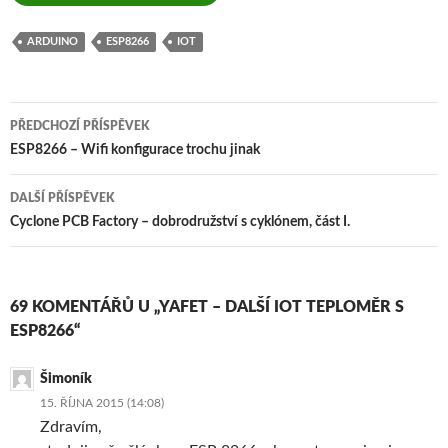
ARDUINO
ESP8266
IOT
Navigace
PŘEDCHOZÍ PŘÍSPĚVEK
pro
ESP8266 – Wifi konfigurace trochu jinak
příspěvky
DALŠÍ PŘÍSPĚVEK
Cyclone PCB Factory – dobrodružství s cyklónem, část I.
69 KOMENTÁŘŮ U „YAFET – DALŠÍ IOT TEPLOMĚR S
ESP8266“
Šimoník
15. ŘÍJNA 2015 (14:08)
Zdravím,