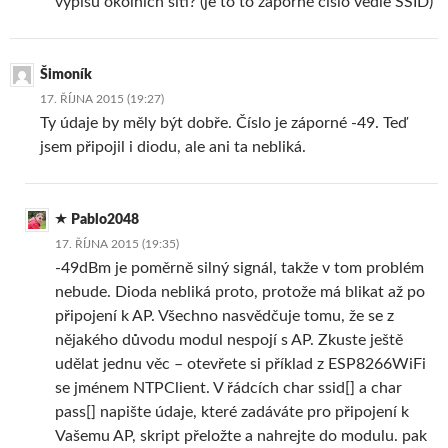
výpisu okolních sítí? (je to to záporné číslo vedle SSID)
Šimoník
17. ŘÍJNA 2015 (19:27)
Ty údaje by měly být dobře. Číslo je záporné -49. Teď
jsem připojil i diodu, ale ani ta nebliká.
Pablo2048
17. ŘÍJNA 2015 (19:35)
-49dBm je poměrně silný signál, takže v tom problém
nebude. Dioda nebliká proto, protože má blikat až po
připojení k AP. Všechno nasvědčuje tomu, že se z
nějakého důvodu modul nespojí s AP. Zkuste ještě
udělat jednu věc – otevřete si příklad z ESP8266WiFi
se jménem NTPClient. V řádcích char ssid[] a char
pass[] napište údaje, které zadáváte pro připojení k
Vašemu AP, skript přeložte a nahrejte do modulu. pak