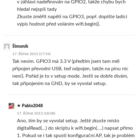
v záhlaví nadefinován na GPIO2, takže chybu bych
hledal nejspíš tady
Zkuste změřit napětí na GPIO3, popř. dopište ladící
výpis hodnot před voláním wifi.begin().
Šimoník
17. ŘÍJNA 2015 (17:54)
Tak nevím. GPIO3 má 3.3 V (předtím jsem tam měl
připojen převodní USB, teď odpojen, takže na pinu nic
není). Pořád je to v setup mode. Jestli se dobře dívám,
tak připojením na GND, by se vyvolal setup.
Pablo2048
17. ŘÍJNA 2015 (18:08)
Ano, tím by se vyvolal setup. Ještě zkuste místo
digitalRead(…) do skriptu k wifi.begin(….) napsat přímo
1. Pokud se i tak spustí konfigurační AP, tak je problém