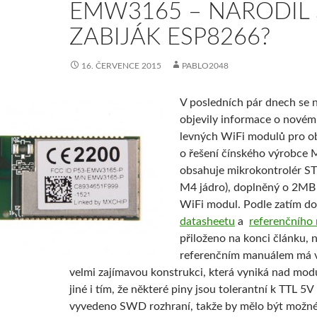
EMW3165 – NARODIL 
ZABIJÁK ESP8266?
16. ČERVENCE 2015
PABLO2048
V posledních pár dnech se n
objevily informace o novém 
levných WiFi modulů pro obl
o řešení čínského výrobce 
obsahuje mikrokontrolér S
M4 jádro), doplněný o 2MB
WiFi modul. Podle zatím d
datasheetu
a
referenčního
přiloženo na konci článku, 
referenčním manuálem má v
velmi zajímavou konstrukci, která vyniká nad mo
jiné i tím, že některé piny jsou tolerantní k TTL 5V
vyvedeno SWD rozhraní, takže by mělo být možné 