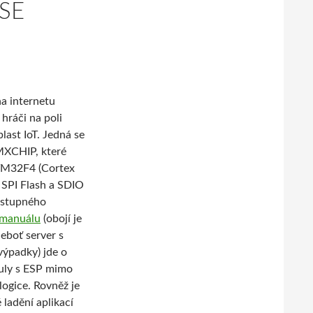
SE
a internetu
hráči na poli
ast IoT. Jedná se
MXCHIP, které
TM32F4 (Cortex
 SPI Flash a SDIO
ostupného
 manuálu
(obojí je
neboť server s
ýpadky) jde o
duly s ESP mimo
 logice.
Rovněž je
ladění aplikací