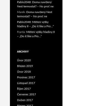
Pablo2048
:
Doma navržený
Nest termostat? – No proč ne
Marek
:
Doma navržený Nest
termostat? – No proč ne
Pablo2048
:
Měření výšky
hladiny II – „Do it like a Pro…“
Franta
:
Měření výšky hladiny II
– „Do it like a Pro…“
ARCHIVY
Únor 2020
Březen 2019
Únor 2018
Prosinec 2017
Listopad 2017
Říjen 2017
Červenec 2017
Duben 2017
Březen 2017