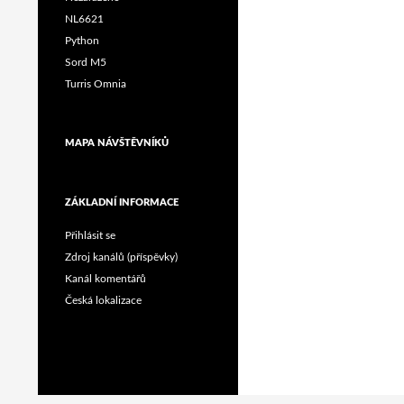
NL6621
Python
Sord M5
Turris Omnia
MAPA NÁVŠTĚVNÍKŮ
ZÁKLADNÍ INFORMACE
Přihlásit se
Zdroj kanálů (příspěvky)
Kanál komentářů
Česká lokalizace