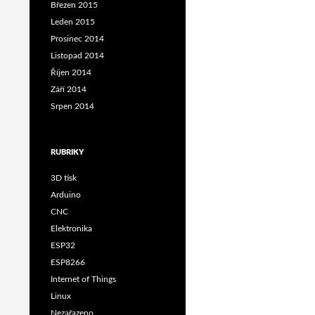
Březen 2015
Leden 2015
Prosinec 2014
Listopad 2014
Říjen 2014
Září 2014
Srpen 2014
RUBRIKY
3D tisk
Arduino
CNC
Elektronika
ESP32
ESP8266
Internet of Things
Linux
Nezařazeno