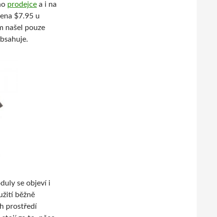
ho
prodejce
a i na
cena $7.95 u
m našel pouze
obsahuje.
uly se objeví i
užití běžně
 prostředí