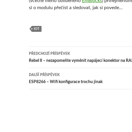
(včetně mého oblíbeného
EmBlocks
) přinejmenším 
si o modulu přečíst a sledovat, jak si povede…
IOT
Navigace
PŘEDCHOZÍ PŘÍSPĚVEK
pro
Rebel II – nezapomeňte vyměnit napájecí konektor na R
příspěvky
DALŠÍ PŘÍSPĚVEK
ESP8266 – Wifi konfigurace trochu jinak