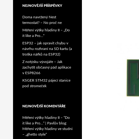
NEJNOVĚJŠÍ PŘÍSPĚVKY
Doma navržený Nest
termostat? – No proč ne
Měření výšky hladiny II – „Do
it like a Pro…“
ESP32 – jak opravit chybu v
návrhu rozhraní na SD kartu (a
troška nářků na ESP32)
Z notýsku vývojáře – Jak
zachytit občasný pád aplikace
v ESP8266
KSGER STM32 pájecí stanice
pod stromeček
NEJNOVĚJŠÍ KOMENTÁŘE
Měření výšky hladiny II – “Do
it like a Pro…” | Pavlův blog
:
Měření výšky hladiny ve studni
– „ghetto style“