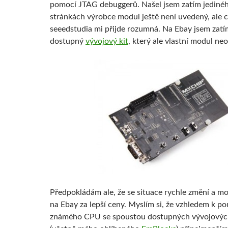
pomocí JTAG debuggerů. Našel jsem zatím jediné
stránkách výrobce modul ještě není uvedený, ale 
seeedstudia mi přijde rozumná. Na Ebay jsem zatí
dostupný
vývojový kit
, který ale vlastní modul ne
Předpokládám ale, že se situace rychle změní a mod
na Ebay za lepší ceny. Myslím si, že vzhledem k po
známého CPU se spoustou dostupných vývojových