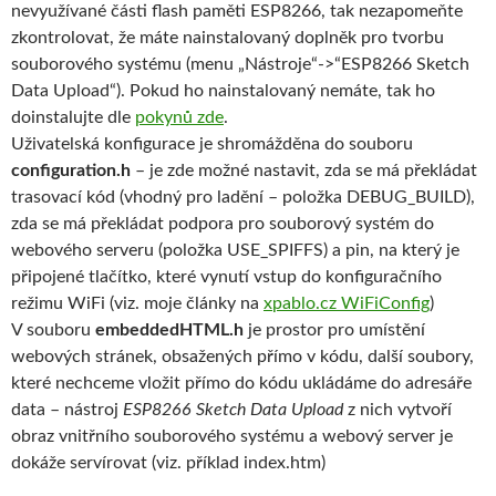
nevyužívané části flash paměti ESP8266, tak nezapomeňte
zkontrolovat, že máte nainstalovaný doplněk pro tvorbu
souborového systému (menu „Nástroje“->“ESP8266 Sketch
Data Upload“). Pokud ho nainstalovaný nemáte, tak ho
doinstalujte dle
pokynů zde
.
Uživatelská konfigurace je shromážděna do souboru
configuration.h
– je zde možné nastavit, zda se má překládat
trasovací kód (vhodný pro ladění – položka DEBUG_BUILD),
zda se má překládat podpora pro souborový systém do
webového serveru (položka USE_SPIFFS) a pin, na který je
připojené tlačítko, které vynutí vstup do konfiguračního
režimu WiFi (viz. moje články na
xpablo.cz WiFiConfig
)
V souboru
embeddedHTML.h
je prostor pro umístění
webových stránek, obsažených přímo v kódu, další soubory,
které nechceme vložit přímo do kódu ukládáme do adresáře
data – nástroj
ESP8266 Sketch Data Upload
z nich vytvoří
obraz vnitřního souborového systému a webový server je
dokáže servírovat (viz. příklad index.htm)