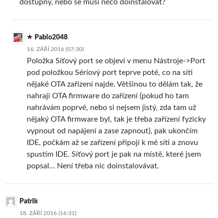
dostupný, nebo se musí něco doinstalovat?
Pablo2048
16. ZÁŘÍ 2016 (07:30)
Položka Síťový port se objeví v menu Nástroje->Port
pod položkou Sériový port teprve poté, co na síti
nějaké OTA zařízení najde. Většinou to dělám tak, že
nahraji OTA firmware do zařízení (pokud ho tam
nahrávám poprvé, nebo si nejsem jistý, zda tam už
nějaký OTA firmware byl, tak je třeba zařízení fyzicky
vypnout od napájení a zase zapnout), pak ukončím
IDE, počkám až se zařízení připojí k mé síti a znovu
spustím IDE. Síťový port je pak na místě, které jsem
popsal… Není třeba nic doinstalovávat.
Patrik
18. ZÁŘÍ 2016 (16:31)