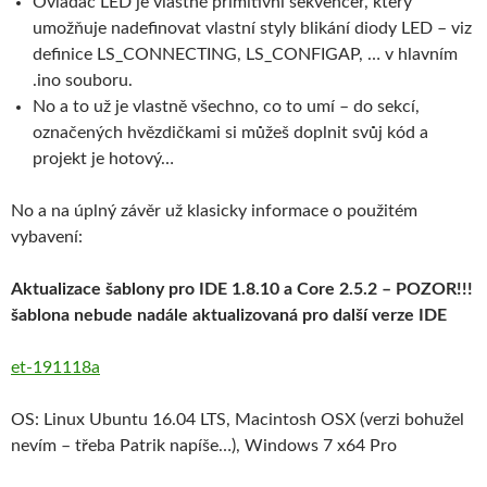
Ovladač LED je vlastně primitivní sekvencer, který
umožňuje nadefinovat vlastní styly blikání diody LED – viz
definice LS_CONNECTING, LS_CONFIGAP, … v hlavním
.ino souboru.
No a to už je vlastně všechno, co to umí – do sekcí,
označených hvězdičkami si můžeš doplnit svůj kód a
projekt je hotový…
No a na úplný závěr už klasicky informace o použitém
vybavení:
Aktualizace šablony pro IDE 1.8.10 a Core 2.5.2 – POZOR!!!
šablona nebude nadále aktualizovaná pro další verze IDE
et-191118a
OS: Linux Ubuntu 16.04 LTS, Macintosh OSX (verzi bohužel
nevím – třeba Patrik napíše…), Windows 7 x64 Pro