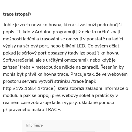
trace (stopař)
Tohle je zcela nová knihovna, která si zaslouží podrobnější
popis. Ti, kdo v Arduinu programují již déle to určitě znají –
možnosti ladění a trasování se omezují v podstatě na ladící
výpisy na sériový port, nebo blikání LED. Co ovšem dělat,
pokud je sériový port obsazený (tady lze použít knihovnu
SoftwareSerial, ale s určitými omezeními), nebo když je
zařízení třeba v meteobudce někde na zahradě. Řešením by
mohla být právě knihovna trace. Pracuje tak, že ve webovém
prostoru serveru vytvoří stránku /trace (např.
http://192.168.4.1/trace ), která zobrazí základní informace o
modulu a pak se připojí přes webový soket a prakticky v
reálném čase zobrazuje ladící výpisy, ukládané pomocí
připraveného makra TRACE.