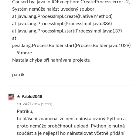
Caused by: java.io.IOException: CreateProcess error=2,
Systém nemůže nalézt uvedený soubor
at java.lang.ProcessImpl.create(Native Method)
at java.lang.ProcessImpl.(ProcessImpl.java:386)
at java.lang.ProcessImpl.start(ProcessImpl.java:137)
at
java.lang.ProcessBuilder.start(ProcessBuilder.java:1029)
… 9 more
Nastala chyba při nahrávaní projektu.
patrik
Pablo2048
18. ZÁŘÍ 2016 (17:11)
Patriku,
to hlášení znamená, že není nainstalovaný Python a
proto nemůže proběhnout upload. Python je nutná
součást a je nejlepší ho nainstalovat včetně přidání