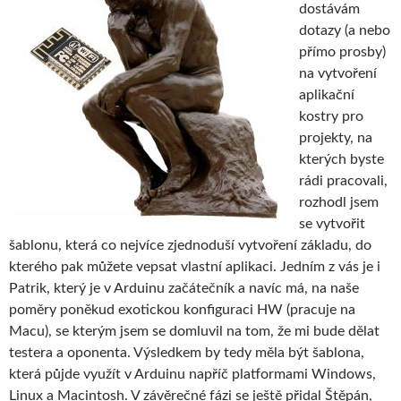
dostávám
dotazy (a nebo
přímo prosby)
na vytvoření
aplikační
kostry pro
projekty, na
kterých byste
rádi pracovali,
rozhodl jsem
se vytvořit
šablonu, která co nejvíce zjednoduší vytvoření základu, do
kterého pak můžete vepsat vlastní aplikaci. Jedním z vás je i
Patrik, který je v Arduinu začátečník a navíc má, na naše
poměry poněkud exotickou konfiguraci HW (pracuje na
Macu), se kterým jsem se domluvil na tom, že mi bude dělat
testera a oponenta. Výsledkem by tedy měla být šablona,
která půjde využít v Arduinu napříč platformami Windows,
Linux a Macintosh. V závěrečné fázi se ještě přidal Štěpán,