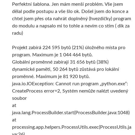
Perfektní šablona. Jen mám menší problém. Vše jsem
dělal podle postupu a vše šlo ok. Došel jsem do konce a
chtel jsem přes ota nahrát doplněný (hvezdičky) program
do modulu a napsalo mi to tohle a nevím co stím ( dik za
radu)
Projekt zabírá 224 595 bytů (21%) úložného místa pro
program. Maximum je 1 044 464 bytů.
Globální proměnné zabírají 31 656 bytů (38%)
dynamické paměti, 50 264 bytů zůstává pro lokální
proměnné. Maximum je 81 920 bytů.
java.io.IOException: Cannot run program „python.exe“:
CreateProcess error=2, Systém nemůže nalézt uvedený
soubor
at
java.lang.ProcessBuilder.start(ProcessBuilder.java:1048)
at
processing.app.helpers.ProcessUtils.exec(ProcessUtils.ja
va:26)