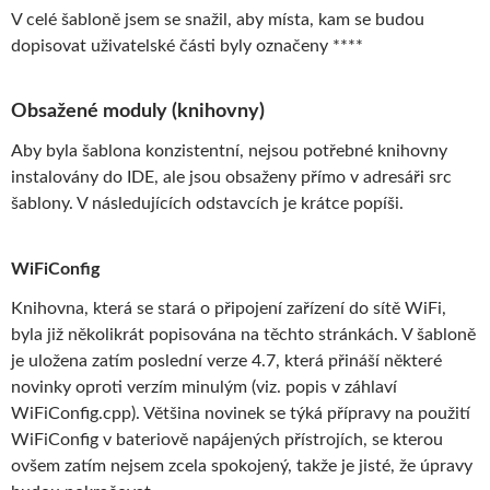
V celé šabloně jsem se snažil, aby místa, kam se budou
dopisovat uživatelské části byly označeny ****
Obsažené moduly (knihovny)
Aby byla šablona konzistentní, nejsou potřebné knihovny
instalovány do IDE, ale jsou obsaženy přímo v adresáři src
šablony. V následujících odstavcích je krátce popíši.
WiFiConfig
Knihovna, která se stará o připojení zařízení do sítě WiFi,
byla již několikrát popisována na těchto stránkách. V šabloně
je uložena zatím poslední verze 4.7, která přináší některé
novinky oproti verzím minulým (viz. popis v záhlaví
WiFiConfig.cpp). Většina novinek se týká přípravy na použití
WiFiConfig v bateriově napájených přístrojích, se kterou
ovšem zatím nejsem zcela spokojený, takže je jisté, že úpravy