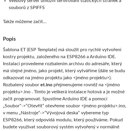
Webový server umožní servírování statických stránek a
souborů z SPIFFS
Takže můžeme začít…
Popis
Šablona ET (ESP Template) má sloužit pro rychlé vytvoření
kostry projektu, založeného na ESP8266 a Arduino IDE.
Instalaci provedeme rozbalením archívu do adresáře, který
má stejné jméno, jako projekt, který vytváříme (dále se budu
odkazovat na jméno projektu jako <jméno projektu>).
Rozbalený soubor
et.ino
přejmenujeme rovněž na <jméno
projektu>.ino . Tímto je veškerá instalace hotová a je možné
začít programovat. Spustíme Arduino IDE a pomocí
„Soubor“->“Otevřít“ otevřeme soubor <jméno projektu>.ino,
v menu „Nástroje“->“Vývojová deska“ vybereme typ
ESP8266, který odpovídá modulu, který používáme. Pokud
budete využívat souborový systém vytvořený v normálně