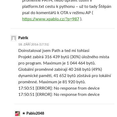
proměnné PATH, nebo upravit tuším v
platform.txt cestu k pythonu – už to tady Štěpán
psal do komentářů k OTA v režimu AP (
https://www.xpablo.cz/?p=987
).
Patrik
18. ZÁŘÍ 2016 (17:51)
Doinstaloval jsem Path a ted mi tohlasi
Projekt zabírá 316 439 bytů (30%) úložného místa
pro program. Maximum je 1 044 464 bytů.
Globální proměnné zabírají 40 268 bytů (49%)
dynamické paměti, 41 652 bytů zůstává pro lokální
proměnné. Maximum je 81 920 bytů.
17:50:51 [ERROR]: No response from device
17:50:51 [ERROR]: No response from device
Pablo2048