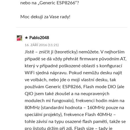
nebo na „Generic ESP8266“?
Moc dekuji za Vase rady!
Pablo2048
16. ZÁŘÍ 2016 (11:21)
Jistě – zničit ji (teoreticky) nemůžete. V nejhorším
případě se dá vždy přehrát firmware původním AT,
který v případné poškozené oblasti s konfigurací
WiFi sjedná nápravu. Pokud nemůžu desku najít
ve volbách, nebo jde o moji vlastní desku, tak
používám Generic ESP8266, Flash mode DIO (ale
QIO jsem také zkoušel a na neupravených
modulech mi fungovalo), frekvenci hodin mám na
80MHz (standardní hodnota – 160MHz pouze na
speciální projekty), frekvence Flash 40MHz –
tohle závisí na typu osazené flash paměti, takže se
pro jistotu držím při zdi, Flash size – tady je