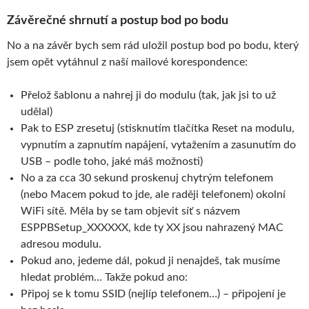
Závěrečné shrnutí a postup bod po bodu
No a na závěr bych sem rád uložil postup bod po bodu, který
jsem opět vytáhnul z naší mailové korespondence:
Přelož šablonu a nahrej ji do modulu (tak, jak jsi to už
udělal)
Pak to ESP zresetuj (stisknutím tlačítka Reset na modulu,
vypnutím a zapnutím napájení, vytažením a zasunutím do
USB – podle toho, jaké máš možnosti)
No a za cca 30 sekund proskenuj chytrým telefonem
(nebo Macem pokud to jde, ale raději telefonem) okolní
WiFi sítě. Měla by se tam objevit síť s názvem
ESPPBSetup_XXXXXX, kde ty XX jsou nahrazený MAC
adresou modulu.
Pokud ano, jedeme dál, pokud ji nenajdeš, tak musíme
hledat problém… Takže pokud ano:
Připoj se k tomu SSID (nejlíp telefonem…) – připojení je