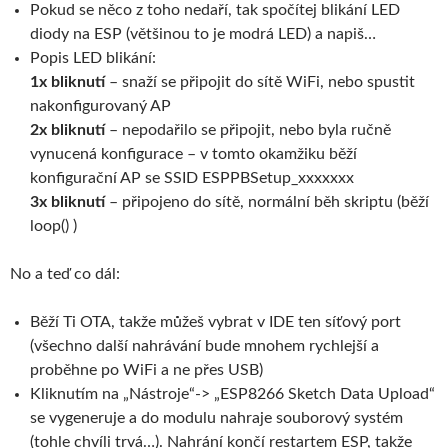
Pokud se něco z toho nedaří, tak spočítej blikání LED
diody na ESP (většinou to je modrá LED) a napiš…
Popis LED blikání:
1x bliknutí
– snaží se připojit do sítě WiFi, nebo spustit
nakonfigurovaný AP
2x bliknutí
– nepodařilo se připojit, nebo byla ručně
vynucená konfigurace – v tomto okamžiku běží
konfigurační AP se SSID ESPPBSetup_xxxxxxx
3x bliknutí
– připojeno do sítě, normální běh skriptu (běží
loop() )
No a teď co dál:
Běží Ti OTA, takže můžeš vybrat v IDE ten síťový port
(všechno další nahrávání bude mnohem rychlejší a
proběhne po WiFi a ne přes USB)
Kliknutím na „Nástroje“-> „ESP8266 Sketch Data Upload“
se vygeneruje a do modulu nahraje souborový systém
(tohle chvíli trvá…). Nahrání končí restartem ESP, takže