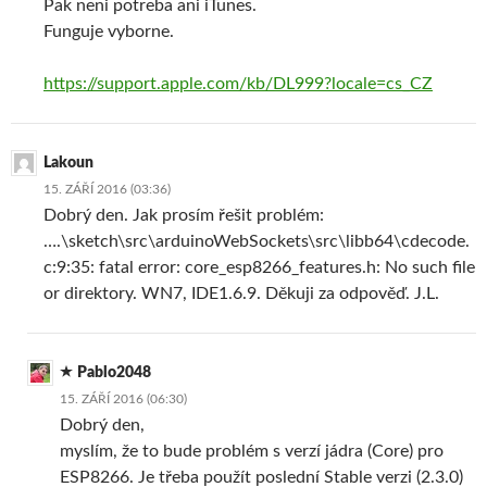
Pak neni potreba ani iTunes.
Funguje vyborne.
https://support.apple.com/kb/DL999?locale=cs_CZ
Lakoun
15. ZÁŘÍ 2016 (03:36)
Dobrý den. Jak prosím řešit problém:
….\sketch\src\arduinoWebSockets\src\libb64\cdecode.
c:9:35: fatal error: core_esp8266_features.h: No such file
or direktory. WN7, IDE1.6.9. Děkuji za odpověď. J.L.
Pablo2048
15. ZÁŘÍ 2016 (06:30)
Dobrý den,
myslím, že to bude problém s verzí jádra (Core) pro
ESP8266. Je třeba použít poslední Stable verzi (2.3.0)