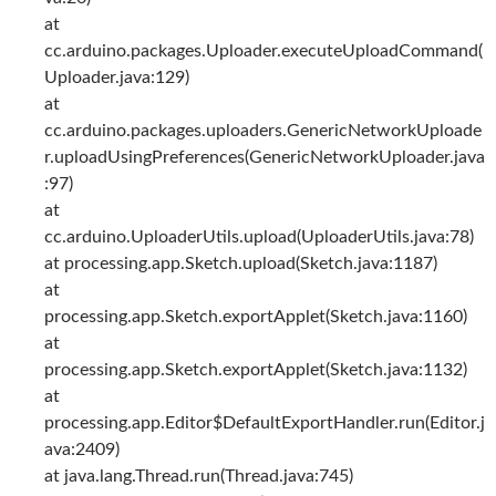
at
cc.arduino.packages.Uploader.executeUploadCommand(
Uploader.java:129)
at
cc.arduino.packages.uploaders.GenericNetworkUploade
r.uploadUsingPreferences(GenericNetworkUploader.java
:97)
at
cc.arduino.UploaderUtils.upload(UploaderUtils.java:78)
at processing.app.Sketch.upload(Sketch.java:1187)
at
processing.app.Sketch.exportApplet(Sketch.java:1160)
at
processing.app.Sketch.exportApplet(Sketch.java:1132)
at
processing.app.Editor$DefaultExportHandler.run(Editor.j
ava:2409)
at java.lang.Thread.run(Thread.java:745)