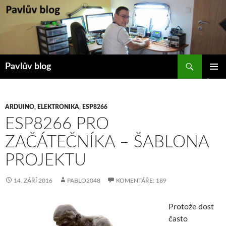
Přejít
k
obsahu
webu
Hledat
Pavlův blog
ZÁKLAD
NAVIGA
MENU
ARDUINO
,
ELEKTRONIKA
,
ESP8266
ESP8266 PRO
ZAČÁTEČNÍKA – ŠABLONA
PROJEKTU
14. ZÁŘÍ 2016
PABLO2048
KOMENTÁŘE: 189
Protože dost
často