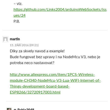
– viz.
https://github.com/Links2004/arduinoWebSockets/iss
ues/24
P.B.
martin
15. ZÁŘÍ 2016 (09:21)
Diky za skvely navod a example!
Bude fungovat bez upravy i na NodeMcu V3, nebo je
potreba neco nastavovat?
http://www.aliexpress.com/item/1PCS-Wireless-
module-CH340-NodeMcu-V3-Lua-WIFI-Internet-of-
Things-development-board-based-
ESP8266/32720917003.html