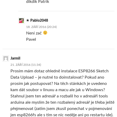
dikdik Patrik
Pablo2048
18. ZÁŘÍ 2016 (20:24)
Není zač
Pavel
Jarmil
21. ZÁŘÍ 2016 (11:34)
Prosím mám dotaz ohledně instalace ESP8266 Sketch
Data Upload – je nutné to doinstalovat? Pokud ano
prosím jak postupovat? Na těch stánkách je uvedeno
kam dát soubor v linuxu a macu ale jak u Windows?
Stahnul jsem ten adresář a rozbalil ho v adresáři tools
arduina ale myslím že ten rozbalený adresář je třeba ještě
přejmenovat (zatím jsem zkusil ponechat v pojmenování
jen esp8266fs ale s tím se nic neděje ani po restartu ide).