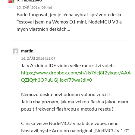
Pablo2048
15. ZÁŘÍ 2016 (09:46)
Bude fungovat, jen je třeba vybrat správnou desku.
Testoval jsem na Wemos D1 mini, NodeMCU V3 a
mých vlastních deskách…
martin
16. ZÁŘÍ 2016 (11:09)
Ja v Arduino IDE vidim velke mnozstvi voleb:
https://www.dropbox.com/sh/sls7dcj8f2ykqor/AAA
QZlQfh3OPuUGjiIoxY79wa?dl=0
Nemuzu desku nevhodonou volbou znicit?
Jak treba poznam, jak ma velkou flash a jakou mam
pouzit frekvenci flash/cpu a metodu resetu?
Cinska verze NodeMCU v nabidce vubec neni.
Nastavil byste Arduino na original „NodMCU v 1.0“,