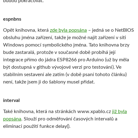
budou pokračovat.
espnbns
Opět knihovna, která
zde byla popsána
– jedná se o NetBIOS
obsluhu jména zařízení, takže je možné najít zařízení v síti
Windows pomocí symbolického jména. Tato knihovna brzy
bude zastaralá, protože v současné době probíhá její
integrace přímo do jádra ESP8266 pro Arduino (už by měla
být dostupná v github vývojové verzi pro testování). Ve
stabilním sestavení ale zatím (v době psaní tohoto článku)
není, takže jsem ji do šablony musel přidat.
interval
Také knihovna, která na stránkách www.xpablo.cz
již byla
popsána
. Slouží pro odměřování časových intervalů a
eliminaci použití funkce delay().