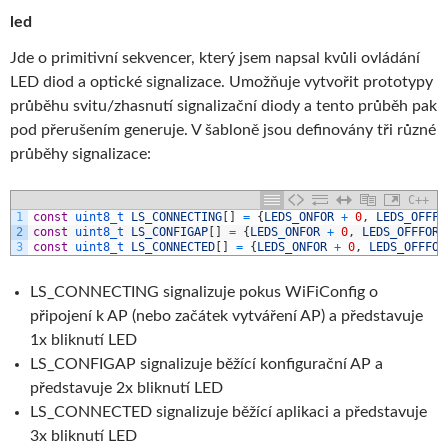
led
Jde o primitivní sekvencer, který jsem napsal kvůli ovládání
LED diod a optické signalizace. Umožňuje vytvořit prototypy
průběhu svitu/zhasnutí signalizační diody a tento průběh pak
pod přerušením generuje. V šabloně jsou definovány tři různé
průběhy signalizace:
C++
1
const
uint8_t 
LS_CONNECTING
[
]
=
{
LEDS_ONFOR
+
0
,
LEDS_OFFFO
2
const
uint8_t 
LS_CONFIGAP
[
]
=
{
LEDS_ONFOR
+
0
,
LEDS_OFFFOR
3
const
uint8_t 
LS_CONNECTED
[
]
=
{
LEDS_ONFOR
+
0
,
LEDS_OFFFOR
LS_CONNECTING signalizuje pokus WiFiConfig o
připojení k AP (nebo začátek vytváření AP) a představuje
1x bliknutí LED
LS_CONFIGAP signalizuje běžící konfigurační AP a
představuje 2x bliknutí LED
LS_CONNECTED signalizuje běžící aplikaci a představuje
3x bliknutí LED