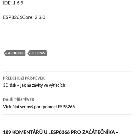
IDE: 1.6.9
ESP8266Core: 2.3.0
ARDUINO
ESP8266
Navigace
PŘEDCHOZÍ PŘÍSPĚVEK
pro
3D tisk – jak na závity ve výtiscích
příspěvky
DALŠÍ PŘÍSPĚVEK
Virtuální sériový port pomocí ESP8266
189 KOMENTÁŘŮ U „ESP8266 PRO ZAČÁTEČNÍKA –