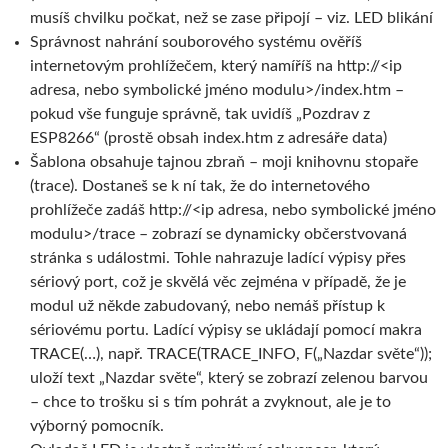
musíš chvilku počkat, než se zase připojí – viz. LED blikání
Správnost nahrání souborového systému ověříš
internetovým prohlížečem, který namíříš na http://<ip
adresa, nebo symbolické jméno modulu>/index.htm –
pokud vše funguje správně, tak uvidíš „Pozdrav z
ESP8266“ (prostě obsah index.htm z adresáře data)
Šablona obsahuje tajnou zbraň – moji knihovnu stopaře
(trace). Dostaneš se k ní tak, že do internetového
prohlížeče zadáš http://<ip adresa, nebo symbolické jméno
modulu>/trace – zobrazí se dynamicky občerstvovaná
stránka s událostmi. Tohle nahrazuje ladící výpisy přes
sériový port, což je skvělá věc zejména v případě, že je
modul už někde zabudovaný, nebo nemáš přístup k
sériovému portu. Ladící výpisy se ukládají pomocí makra
TRACE(…), např. TRACE(TRACE_INFO, F(„Nazdar světe“));
uloží text „Nazdar světe“, který se zobrazí zelenou barvou
– chce to trošku si s tím pohrát a zvyknout, ale je to
výborný pomocník.