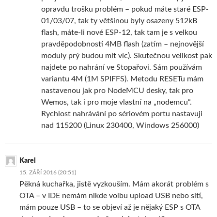
opravdu trošku problém – pokud máte staré ESP-
01/03/07, tak ty většinou byly osazeny 512kB
flash, máte-li nové ESP-12, tak tam je s velkou
pravděpodobností 4MB flash (zatím – nejnovější
moduly prý budou mít víc). Skutečnou velikost pak
najdete po nahrání ve Stopařovi. Sám používám
variantu 4M (1M SPIFFS). Metodu RESETu mám
nastavenou jak pro NodeMCU desky, tak pro
Wemos, tak i pro moje vlastní na „nodemcu“.
Rychlost nahrávání po sériovém portu nastavuji
nad 115200 (Linux 230400, Windows 256000)
Karel
15. ZÁŘÍ 2016 (20:51)
Pěkná kuchařka, jistě vyzkouším. Mám akorát problém s
OTA – v IDE nemám nikde volbu upload USB nebo sítí,
mám pouze USB – to se objeví až je nějaký ESP s OTA