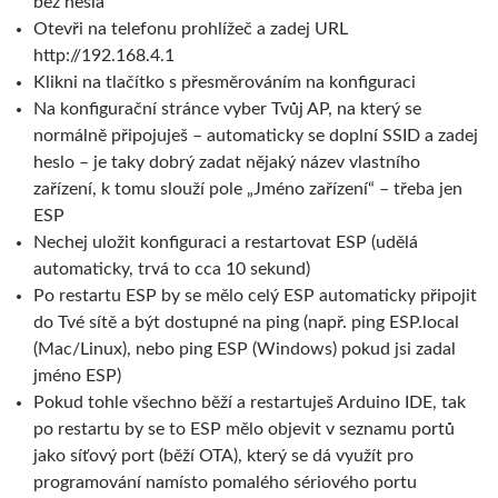
bez hesla
Otevři na telefonu prohlížeč a zadej URL
http://192.168.4.1
Klikni na tlačítko s přesměrováním na konfiguraci
Na konfigurační stránce vyber Tvůj AP, na který se
normálně připojuješ – automaticky se doplní SSID a zadej
heslo – je taky dobrý zadat nějaký název vlastního
zařízení, k tomu slouží pole „Jméno zařízení“ – třeba jen
ESP
Nechej uložit konfiguraci a restartovat ESP (udělá
automaticky, trvá to cca 10 sekund)
Po restartu ESP by se mělo celý ESP automaticky připojit
do Tvé sítě a být dostupné na ping (např. ping ESP.local
(Mac/Linux), nebo ping ESP (Windows) pokud jsi zadal
jméno ESP)
Pokud tohle všechno běží a restartuješ Arduino IDE, tak
po restartu by se to ESP mělo objevit v seznamu portů
jako síťový port (běží OTA), který se dá využít pro
programování namísto pomalého sériového portu