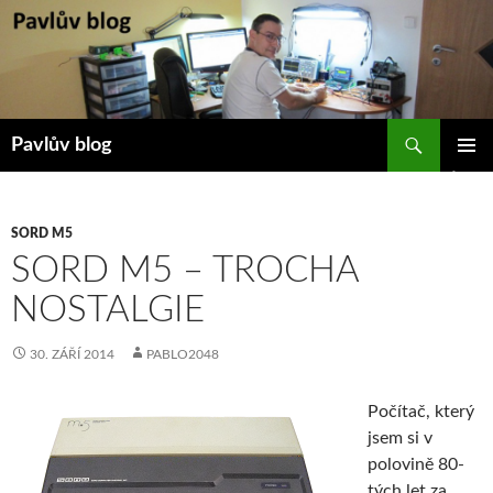
Přejít
k
obsahu
webu
Hledat
Pavlův blog
ZÁKLAD
NAVIGA
MENU
SORD M5
SORD M5 – TROCHA
NOSTALGIE
30. ZÁŘÍ 2014
PABLO2048
Počítač, který
jsem si v
polovině 80-
tých let za