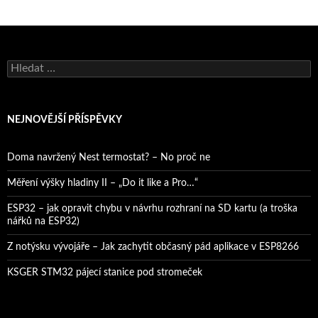
Vyhledávání
NEJNOVĚJŠÍ PŘÍSPĚVKY
Doma navržený Nest termostat? – No proč ne
Měření výšky hladiny II – „Do it like a Pro…“
ESP32 – jak opravit chybu v návrhu rozhraní na SD kartu (a troška
nářků na ESP32)
Z notýsku vývojáře – Jak zachytit občasný pád aplikace v ESP8266
KSGER STM32 pájecí stanice pod stromeček