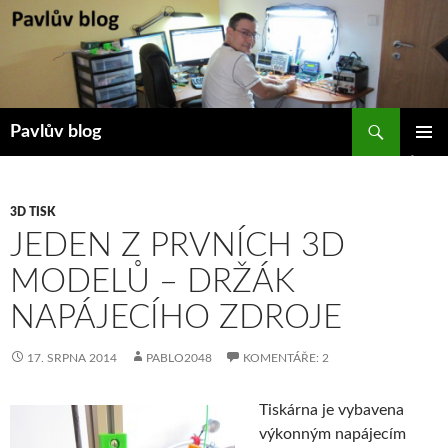
Přejít
k
obsahu
webu
Hledat
Pavlův blog
ZÁKLAD
NAVIGA
MENU
3D TISK
JEDEN Z PRVNÍCH 3D
MODELŮ – DRŽÁK
NAPÁJECÍHO ZDROJE
17. SRPNA 2014
PABLO2048
KOMENTÁŘE: 2
Tiskárna je vybavena
výkonným napájecím