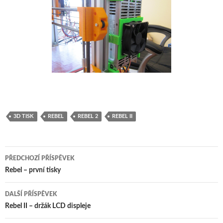
3D TISK
REBEL
REBEL 2
REBEL II
Navigace
PŘEDCHOZÍ PŘÍSPĚVEK
pro
Rebel – první tisky
příspěvky
DALŠÍ PŘÍSPĚVEK
Rebel II – držák LCD displeje