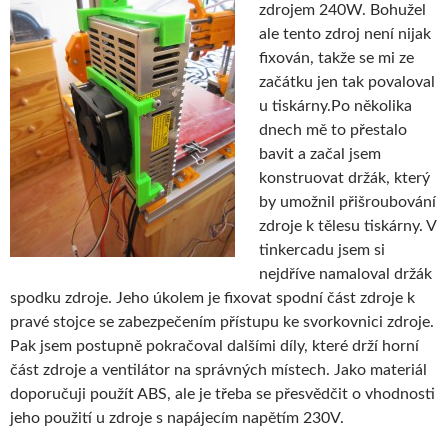
zdrojem 240W. Bohužel
ale tento zdroj není nijak
fixován, takže se mi ze
začátku jen tak povaloval
u tiskárny.
Po několika
dnech mě to přestalo
bavit a začal jsem
konstruovat držák, který
by umožnil přišroubování
zdroje k tělesu tiskárny. V
tinkercadu jsem si
nejdříve namaloval držák
spodku zdroje. Jeho úkolem je fixovat spodní část zdroje k
pravé stojce se zabezpečením přístupu ke svorkovnici zdroje.
Pak jsem postupně pokračoval dalšími díly, které drží horní
část zdroje a ventilátor na správných místech. Jako materiál
doporučuji použít ABS, ale je třeba se přesvědčit o vhodnosti
jeho použití u zdroje s napájecím napětím 230V.