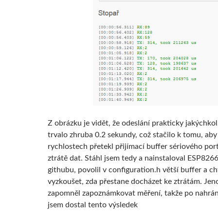
Z obrázku je vidět, že odeslání prakticky jakýchkol
trvalo zhruba 0.2 sekundy, což stačilo k tomu, aby
rychlostech přetekl přijímací buffer sériového por
ztrátě dat. Stáhl jsem tedy a nainstaloval ESP826
githubu, povolil v configuration.h větší buffer a ch
vyzkoušet, zda přestane docházet ke ztrátám. Je
zapomněl zapoznámkovat měření, takže po nahrání
jsem dostal tento výsledek