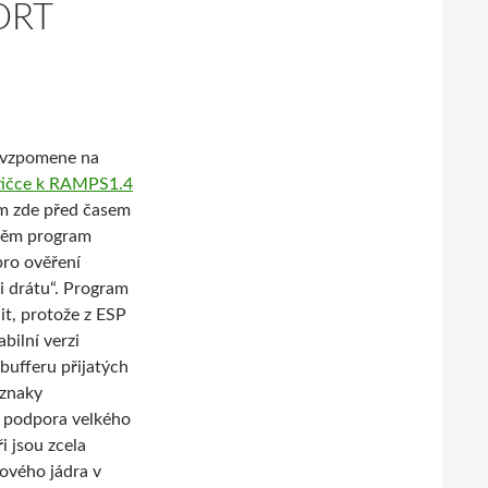
ORT
ů vzpomene na
tičce k RAMPS1.4
em zde před časem
 něm program
pro ověření
i drátu“. Program
it, protože z ESP
bilní verzi
bufferu přijatých
 znaky
je podpora velkého
i jsou zcela
nového jádra v