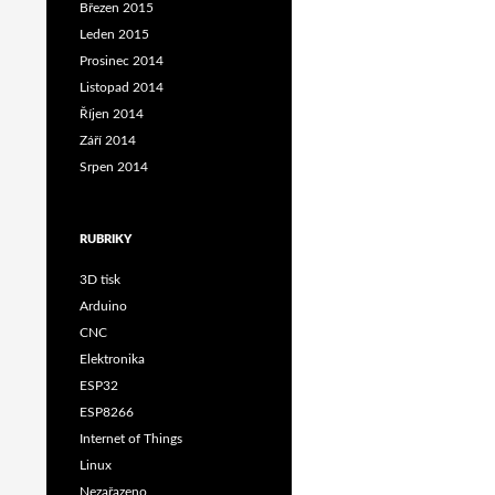
Březen 2015
Leden 2015
Prosinec 2014
Listopad 2014
Říjen 2014
Září 2014
Srpen 2014
RUBRIKY
3D tisk
Arduino
CNC
Elektronika
ESP32
ESP8266
Internet of Things
Linux
Nezařazeno