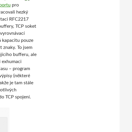
portu
pro
acovali hezký
ntaci RFC2217
buffery, TCP soket
– vyrovnávací
á kapacitu pouze
rt znaky. To jsem
jícího bufferu, ale
ři exhumaci
 času – program
výpisy (některé
akže je tam stále
otlivých
 do TCP spojení.