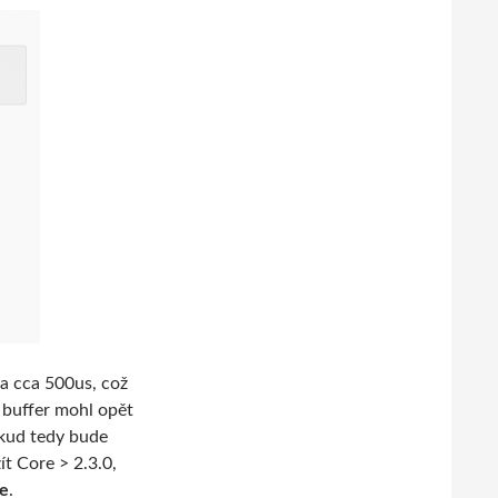
na cca 500us, což
ý buffer mohl opět
okud tedy bude
t Core > 2.3.0,
ze
.