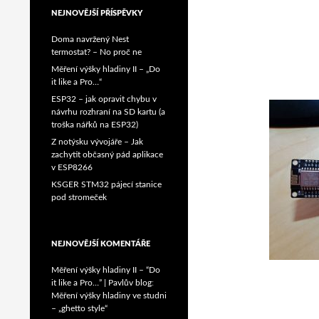
NEJNOVĚJŠÍ PŘÍSPĚVKY
Doma navržený Nest
termostat? – No proč ne
Měření výšky hladiny II – „Do
it like a Pro…“
ESP32 – jak opravit chybu v
návrhu rozhraní na SD kartu (a
troška nářků na ESP32)
Z notýsku vývojáře – Jak
zachytit občasný pád aplikace
v ESP8266
KSGER STM32 pájecí stanice
pod stromeček
NEJNOVĚJŠÍ KOMENTÁŘE
Měření výšky hladiny II – “Do
it like a Pro…” | Pavlův blog
:
Měření výšky hladiny ve studni
– „ghetto style“