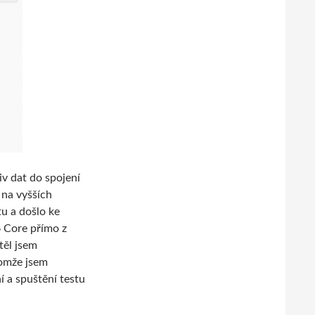
iv dat do spojení
 na vyšších
tu a došlo ke
6 Core přímo z
těl jsem
nomže jsem
 a spuštění testu