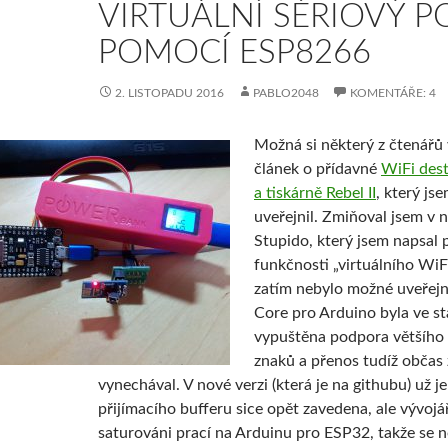
VIRTUÁLNÍ SÉRIOVÝ P
POMOCÍ ESP8266
2. LISTOPADU 2016
PABLO2048
KOMENTÁŘE: 4
Možná si některý z čtenář
článek o přídavné
WiFi des
a tiskárně Rebel II
, který js
uveřejnil. Zmiňoval jsem v
Stupido, který jsem napsal 
funkčnosti „virtuálního WiF
zatím nebylo možné uveřejn
Core pro Arduino byla ve sta
vypuštěna podpora většího 
znaků a přenos tudíž občas
vynechával. V nové verzi (která je na githubu) už 
přijímacího bufferu sice opět zavedena, ale vývojář
saturováni prací na Arduinu pro ESP32, takže se 