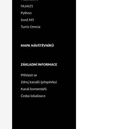
NL6621
Python
Sord M5
Turris Omnia
MAPA NÁVŠTĚVNÍKŮ
ZÁKLADNÍ INFORMACE
Přihlásit se
Zdroj kanálů (příspěvky)
Kanál komentářů
Česká lokalizace