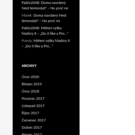
Pablo2048
:
Doma navržený
Nest termostat? – No proč ne
Marek
:
Doma navržený Nest
termostat? – No proč ne
Pablo2048
:
Měření výšky
hladiny II – „Do it like a Pro…“
Franta
:
Měření výšky hladiny II
– „Do it like a Pro…“
ARCHIVY
Únor 2020
Březen 2019
Únor 2018
Prosinec 2017
Listopad 2017
Říjen 2017
Červenec 2017
Duben 2017
Březen 2017