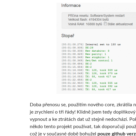
Doba přenosu se, použitím nového core, zkrátila 
je zrychlení o tři řády! Klidně jsem tedy doplňkov
vypnout a ke ztrátách dat už stejně nedochází. P
někdo tento projekt používat, tak doporučuji použí
což je v současné době bohužel
pouze github ver