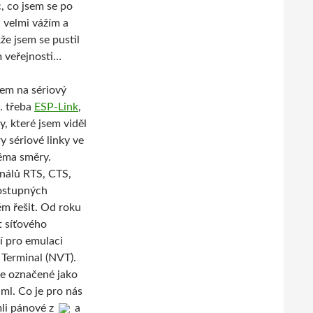
, co jsem se po
i velmi vážím a
že jsem se pustil
 veřejnosti…
dem na sériový
. třeba
ESP-Link
,
y, které jsem viděl
y sériové linky ve
ěma směry.
gnálů RTS, CTS,
dostupných
ém řešit. Od roku
t síťového
í pro emulaci
 Terminal (NVT).
le označené jako
iml. Co je pro nás
mli pánové z
a