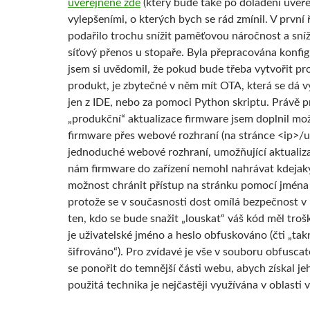
uveřejněné zde
(který bude také po doladění uveře
vylepšeními, o kterých bych se rád zmínil. V první 
podařilo trochu snížit paměťovou náročnost a sníž
síťový přenos u stopaře. Byla přepracována konfig
jsem si uvědomil, že pokud bude třeba vytvořit p
produkt, je zbytečné v něm mít OTA, která se dá v
jen z IDE, nebo za pomoci Python skriptu. Právě 
„produkční“ aktualizace firmware jsem doplnil mo
firmware přes webové rozhraní (na stránce <ip>/u
jednoduché webové rozhraní, umožňující aktualiza
nám firmware do zařízení nemohl nahrávat kdejaký
možnost chránit přístup na stránku pomocí jména 
protože se v současnosti dost omílá bezpečnost v 
ten, kdo se bude snažit „louskat“ váš kód měl troš
je uživatelské jméno a heslo obfuskováno (čti „ta
šifrováno“). Pro zvídavé je vše v souboru obfuscat
se ponořit do temnější části webu, abych získal je
použitá technika je nejčastěji využívána v oblasti v