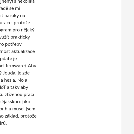
jněný) s několika
řadě se mi
it nároky na
urace, protože
rogram pro nějaký
yužít prakticky
pro potřeby
žnost aktualizace
pdate je
ci firmware). Aby
 Jouda, je zde
a hesla. No a
IoT a taky aby
ku ztíženou práci
knějakskorojako
or.h a musel jsem
ho základ, protože
irů.