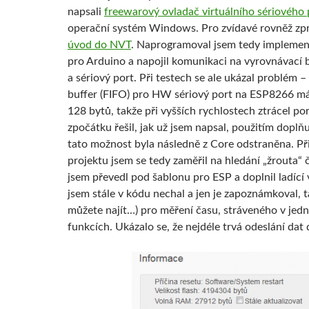
napsali
freewarový ovladač virtuálního sériového 
operační systém Windows. Pro zvídavé rovněž zpr
úvod do NVT
. Naprogramoval jsem tedy impleme
pro Arduino a napojil komunikaci na vyrovnávací 
a sériový port. Při testech se ale ukázal problém 
buffer (FIFO) pro HW sériový port na ESP8266 m
128 bytů, takže při vyšších rychlostech ztrácel po
zpočátku řešil, jak už jsem napsal, použitím doplňu
tato možnost byla následně z Core odstraněna. P
projektu jsem se tedy zaměřil na hledání „žrouta“
jsem převedl pod šablonu pro ESP a doplnil ladící 
jsem stále v kódu nechal a jen je zapoznámkoval, t
můžete najít…) pro měření času, stráveného v jedn
funkcích. Ukázalo se, že nejdéle trvá odeslání dat