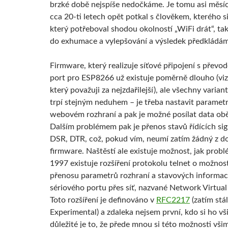
brzké době nejspíše nedočkáme. Je tomu asi měsíc
cca 20-ti letech opět potkal s člověkem, kterého s
který potřeboval shodou okolností „WiFi drát“, tak
do exhumace a vylepšování a výsledek předkládám
Firmware, který realizuje síťové připojení s převo
port pro ESP8266 už existuje poměrně dlouho (viz
který považuji za nejzdařilejší), ale všechny variant
trpí stejným neduhem – je třeba nastavit parametr
webovém rozhraní a pak je možné posílat data ob
Dalším problémem pak je přenos stavů řídících si
DSR, DTR, což, pokud vím, neumí zatím žádný z 
firmware. Naštěstí ale existuje možnost, jak probl
1997 existuje rozšíření protokolu telnet o možnos
přenosu parametrů rozhraní a stavových informac
sériového portu přes síť, nazvané Network Virtual
Toto rozšíření je definováno v
RFC2217
(zatím stá
Experimental) a zdaleka nejsem první, kdo si ho vš
důležité je to, že přede mnou si této možnosti vši