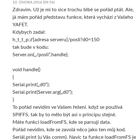
10. ÚNORA 2016 (09:56)
Zdravím. Už je mi to sice trochu blbé se pořád ptát. Ale,
já mám pořád představu funkce, která vychází z Vašeho
YAFET.
Kdybych zadal:
h_t_t_p://[adresa serveru]/posli?d0=150
tak bude v kodu:
Server.on(„/posli“,handle);
void handle()
{
Serial.print(„d0“);
Serial.print(Server.arg(„d0“);
}
To pořád nevidím ve Vašem řešení. když se používá
SPIFFS, tak by to mělo být asi v principu stejné.
Máte funkci loadFromFS, kde se parsují data.
Pořád nevidím, kde se zavolá něco jako ten můj kod.
Seriál.print (u Vás comm). Navíc ta funkce loadFromFS je