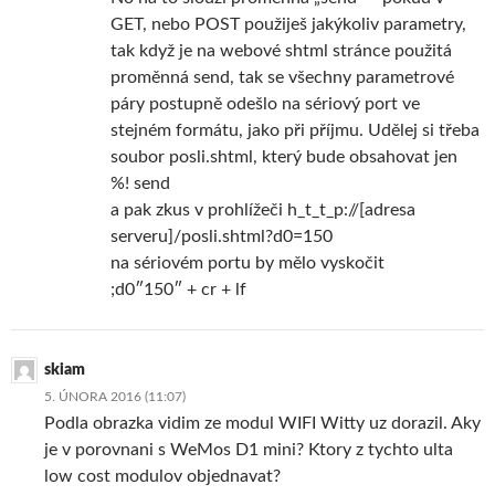
GET, nebo POST použiješ jakýkoliv parametry,
tak když je na webové shtml stránce použitá
proměnná send, tak se všechny parametrové
páry postupně odešlo na sériový port ve
stejném formátu, jako při příjmu. Udělej si třeba
soubor posli.shtml, který bude obsahovat jen
%! send
a pak zkus v prohlížeči h_t_t_p://[adresa
serveru]/posli.shtml?d0=150
na sériovém portu by mělo vyskočit
;d0″150″ + cr + lf
skiam
5. ÚNORA 2016 (11:07)
Podla obrazka vidim ze modul WIFI Witty uz dorazil. Aky
je v porovnani s WeMos D1 mini? Ktory z tychto ulta
low cost modulov objednavat?