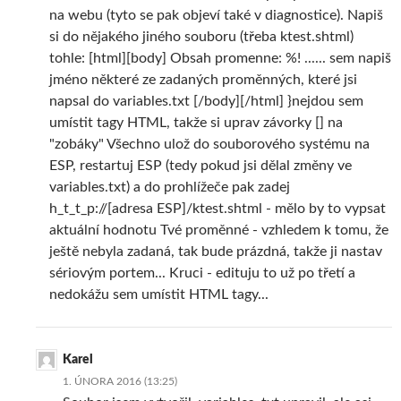
na webu (tyto se pak objeví také v diagnostice). Napiš
si do nějakého jiného souboru (třeba ktest.shtml)
tohle: [html][body] Obsah promenne: %! ...... sem napiš
jméno některé ze zadaných proměnných, které jsi
napsal do variables.txt [/body][/html] }nejdou sem
umístit tagy HTML, takže si uprav závorky [] na
"zobáky" Všechno ulož do souborového systému na
ESP, restartuj ESP (tedy pokud jsi dělal změny ve
variables.txt) a do prohlížeče pak zadej
h_t_t_p://[adresa ESP]/ktest.shtml - mělo by to vypsat
aktuální hodnotu Tvé proměnné - vzhledem k tomu, že
ještě nebyla zadaná, tak bude prázdná, takže ji nastav
sériovým portem... Kruci - edituju to už po třetí a
nedokážu sem umístit HTML tagy...
Karel
1. ÚNORA 2016 (13:25)