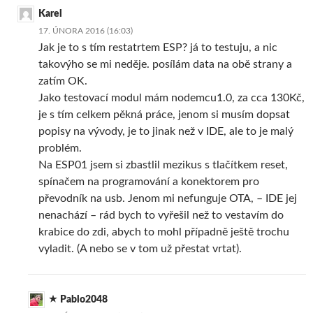
Karel
17. ÚNORA 2016 (16:03)
Jak je to s tím restatrtem ESP? já to testuju, a nic
takovýho se mi neděje. posílám data na obě strany a
zatím OK.
Jako testovací modul mám nodemcu1.0, za cca 130Kč,
je s tím celkem pěkná práce, jenom si musím dopsat
popisy na vývody, je to jinak než v IDE, ale to je malý
problém.
Na ESP01 jsem si zbastlil mezikus s tlačítkem reset,
spínačem na programování a konektorem pro
převodník na usb. Jenom mi nefunguje OTA, – IDE jej
nenachází – rád bych to vyřešil než to vestavím do
krabice do zdi, abych to mohl případně ještě trochu
vyladit. (A nebo se v tom už přestat vrtat).
Pablo2048