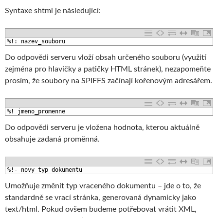
Syntaxe shtml je následující:
1
%!: nazev_souboru
Do odpovědi serveru vloží obsah určeného souboru (využití
zejména pro hlavičky a patičky HTML stránek), nezapomeňte
prosím, že soubory na SPIFFS začínají kořenovým adresářem.
1
%! jmeno_promenne
Do odpovědi serveru je vložena hodnota, kterou aktuálně
obsahuje zadaná proměnná.
1
%!- novy_typ_dokumentu
Umožňuje změnit typ vraceného dokumentu – jde o to, že
standardně se vrací stránka, generovaná dynamicky jako
text/html. Pokud ovšem budeme potřebovat vrátit XML,