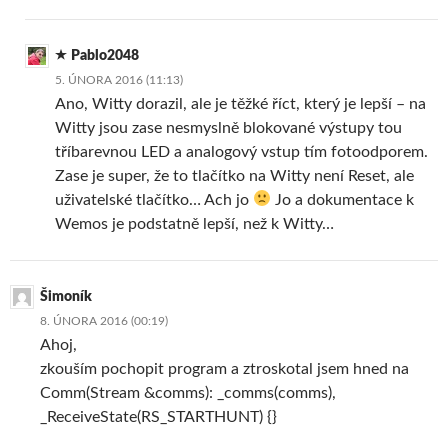
Pablo2048
5. ÚNORA 2016 (11:13)
Ano, Witty dorazil, ale je těžké říct, který je lepší – na
Witty jsou zase nesmyslně blokované výstupy tou
tříbarevnou LED a analogový vstup tím fotoodporem.
Zase je super, že to tlačítko na Witty není Reset, ale
uživatelské tlačítko… Ach jo
Jo a dokumentace k
Wemos je podstatně lepší, než k Witty…
Šimoník
8. ÚNORA 2016 (00:19)
Ahoj,
zkouším pochopit program a ztroskotal jsem hned na
Comm(Stream &comms): _comms(comms),
_ReceiveState(RS_STARTHUNT) {}