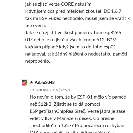
jak se zjistí verze CORE netuším.
Když jsem cca před měsícem zkoušel IDE 1.6.7,
tak mi ESP vůbec nechodilo, musel jsem se vrátit k
této verzi.
Jak se dá zjistit velikost paměti v tom esp8266-
01? nebo je to jistě u všech jenom 512kB? V
každým případě když jsem to do toho esp01
naládoval, tak žádný hlášení o nedostatku paměti
neproběhlo.
Pablo2048
18. ÚNORA 2016 (09:57)
No nevím o tom, že by ESP-01 mělo víc paměti,
než 512kB. Zjistit se to dá pomocí
ESP.getFlashChipRealSize(). Verze jádra je zase
vidět v IDE v Manažéru desek. Co přesně
„nechodilo“ na 1.6.7? Pro počáteční rozhýbání
OTA doporučuji zkusit nejdříve některý z