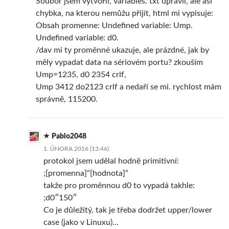
Soubor jsem vytvořil, variables. txt upravil, ale asi
chybka, na kterou nemůžu přijít, html mi vypisuje:
Obsah promenne: Undefined variable: Ump.
Undefined variable: d0.
/dav mi ty proměnné ukazuje, ale prázdné, jak by
měly vypadat data na sériovém portu? zkouším
Ump=1235, d0 2354 crlf,
Ump 3412 do2123 crlf a nedaří se mi. rychlost mám
správně, 115200.
Pablo2048
1. ÚNORA 2016 (13:46)
protokol jsem udělal hodně primitivní:
;[promenna]“[hodnota]“
takže pro proměnnou d0 to vypadá takhle:
;d0″150″
Co je důležitý, tak je třeba dodržet upper/lower
case (jako v Linuxu)…