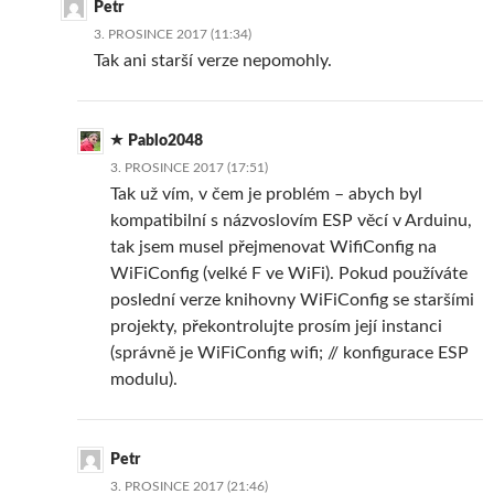
Petr
3. PROSINCE 2017 (11:34)
Tak ani starší verze nepomohly.
Pablo2048
3. PROSINCE 2017 (17:51)
Tak už vím, v čem je problém – abych byl
kompatibilní s názvoslovím ESP věcí v Arduinu,
tak jsem musel přejmenovat WifiConfig na
WiFiConfig (velké F ve WiFi). Pokud používáte
poslední verze knihovny WiFiConfig se staršími
projekty, překontrolujte prosím její instanci
(správně je WiFiConfig wifi; // konfigurace ESP
modulu).
Petr
3. PROSINCE 2017 (21:46)