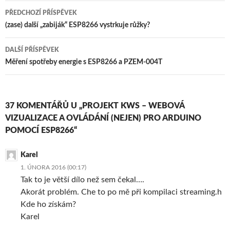
Navigace
PŘEDCHOZÍ PŘÍSPĚVEK
pro
(zase) další „zabiják“ ESP8266 vystrkuje růžky?
příspěvky
DALŠÍ PŘÍSPĚVEK
Měření spotřeby energie s ESP8266 a PZEM-004T
37 KOMENTÁŘŮ U „PROJEKT KWS – WEBOVÁ
VIZUALIZACE A OVLÁDÁNÍ (NEJEN) PRO ARDUINO
POMOCÍ ESP8266“
Karel
1. ÚNORA 2016 (00:17)
Tak to je větší dílo než sem čekal….
Akorát problém. Che to po mě při kompilaci streaming.h
Kde ho získám?
Karel