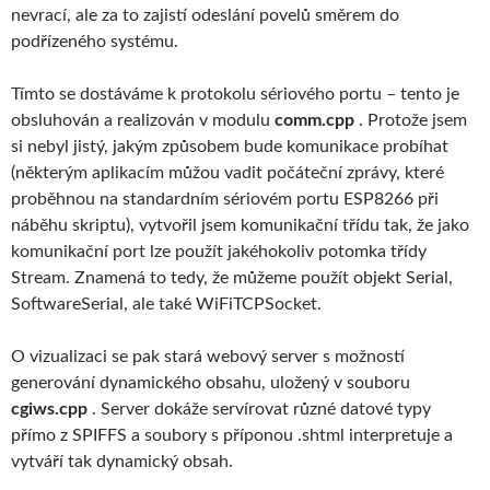
nevrací, ale za to zajistí odeslání povelů směrem do
podřízeného systému.
Tímto se dostáváme k protokolu sériového portu – tento je
obsluhován a realizován v modulu
comm.cpp
. Protože jsem
si nebyl jistý, jakým způsobem bude komunikace probíhat
(některým aplikacím můžou vadit počáteční zprávy, které
proběhnou na standardním sériovém portu ESP8266 při
náběhu skriptu), vytvořil jsem komunikační třídu tak, že jako
komunikační port lze použít jakéhokoliv potomka třídy
Stream. Znamená to tedy, že můžeme použít objekt Serial,
SoftwareSerial, ale také WiFiTCPSocket.
O vizualizaci se pak stará webový server s možností
generování dynamického obsahu, uložený v souboru
cgiws.cpp
. Server dokáže servírovat různé datové typy
přímo z SPIFFS a soubory s příponou .shtml interpretuje a
vytváří tak dynamický obsah.