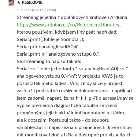
Pablo2048
1. ÚNORA 2016 (08:58)
Streaming je jedna z doplňkových knihoven Arduina
https://www.arduino.cc/en/Reference/Libraries
,
kterou používám, když jsem líný psát například:
Serial.print(„Tohle je hodnota „);
Serial.print(analogRead(A0))ů
Serial.println(“ analogoveho vstupu 0.“);
Se streaming to napíšu takhle:
Serial << "Tohle je hodnota " << analogRead(A0) << "
analogoveho vstupu 0.\r\n"; V projektu KWS je to
pozůstatek mého ladění. Vím, že by si celý projekt
zasloužil podstatné rozšíření dokumentace - například
jsem zapoměl napsat, že na h_t_t_p://[ip adresa]/dav se
vypíše přehledná diagnostická tabulka se všemi
proměnnými, jejich aktuálními hodnotami a stářím...
ale k dotazům: Postupuj takto - do souboru
variables.txt si napiš seznam proměnných, které chceš
mít modifikovatelné z UNa a dostupné pro vizualizaci