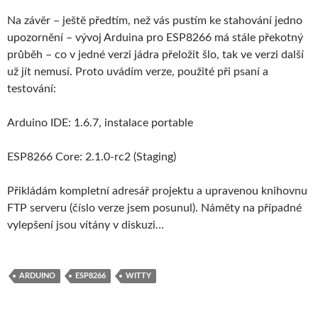
Na závěr – ještě předtím, než vás pustím ke stahování jedno
upozornění – vývoj Arduina pro ESP8266 má stále překotný
průběh – co v jedné verzi jádra přeložit šlo, tak ve verzi další
už jít nemusí. Proto uvádím verze, použité při psaní a
testování:
Arduino IDE: 1.6.7, instalace portable
ESP8266 Core: 2.1.0-rc2 (Staging)
Přikládám kompletní adresář projektu a upravenou knihovnu
FTP serveru (číslo verze jsem posunul). Náměty na případné
vylepšení jsou vítány v diskuzi…
ARDUINO
ESP8266
WITTY