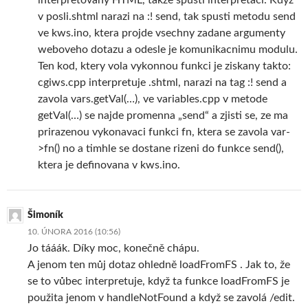
v posli.shtml narazi na :! send, tak spusti metodu send
ve kws.ino, ktera projde vsechny zadane argumenty
weboveho dotazu a odesle je komunikacnimu modulu.
Ten kod, ktery vola vykonnou funkci je ziskany takto:
cgiws.cpp interpretuje .shtml, narazi na tag :! send a
zavola vars.getVal(…), ve variables.cpp v metode
getVal(…) se najde promenna „send“ a zjisti se, ze ma
prirazenou vykonavaci funkci fn, ktera se zavola var-
>fn() no a timhle se dostane rizeni do funkce send(),
ktera je definovana v kws.ino.
Šimoník
10. ÚNORA 2016 (10:56)
Jo tááák. Díky moc, konečně chápu.
A jenom ten můj dotaz ohledně loadFromFS . Jak to, že
se to vůbec interpretuje, když ta funkce loadFromFS je
použita jenom v handleNotFound a když se zavolá /edit.