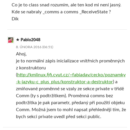
Co je to class snad rozumím, ale ten kod mi není jasný.
Kde se nabraly _comms a comms _ReceiveState ?
Dík
Pablo2048
8. ÚNORA 2016 (06:51)
Ahoj,
je to normální zápis inicializace vnitřních proměnných
z konstruktoru
(
http://kmlinux.fjfi.cvut.cz/~fabiadav/cecko/poznamky
-k-jazyku-c_plus_plus/konstruktor-a-destruktor
) a
zmiňované proměnné se vzaly ze sekce private v třídě
Comm (ty s podtržítkem). Proměnná comms bez
podtržítka je pak parametr, předaný při použití objeku
Comm. Možná jsem to mohl napsat přehledněji tím, že
bych sekci private uvedl před sekci public.