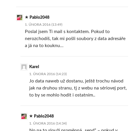
Pablo2048
1. ÚNORA 2016 (13:49)
Poslal jsem Ti mail s kontaktem. Pokud to
nerozchodíš, tak mi pošli soubory z data adresáře
a já na to kouknu…
Karel
1. ÚNORA 2016 (14:23)
Jo data naweb už dostanu, ještě trochu návod
jak na druhou stranu, tj z webu na sériovej port,
to by se mohlo hodit i ostatním..
Pablo2048
1. ÚNORA 2016 (14:34)
No na to slouží proměnná „send“ – pokud v