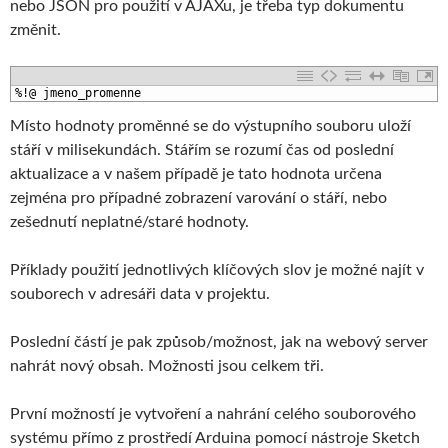
nebo JSON pro použití v AJAXu, je třeba typ dokumentu
změnit.
1
%!@ jmeno_promenne
Místo hodnoty proměnné se do výstupního souboru uloží
stáří v milisekundách. Stářím se rozumí čas od poslední
aktualizace a v našem případě je tato hodnota určena
zejména pro případné zobrazení varování o stáří, nebo
zešednutí neplatné/staré hodnoty.
Příklady použití jednotlivých klíčových slov je možné najít v
souborech v adresáři data v projektu.
Poslední částí je pak způsob/možnost, jak na webový server
nahrát nový obsah. Možnosti jsou celkem tři.
První možností je vytvoření a nahrání celého souborového
systému přímo z prostředí Arduina pomocí nástroje Sketch