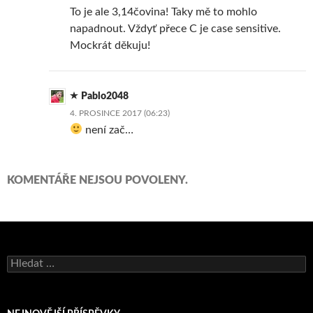
To je ale 3,14čovina! Taky mě to mohlo
napadnout. Vždyť přece C je case sensitive.
Mockrát děkuju!
Pablo2048
4. PROSINCE 2017 (06:23)
není zač…
KOMENTÁŘE NEJSOU POVOLENY.
Vyhledávání