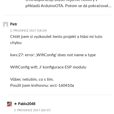
příkladů ArduinoOTA. Potom se dá pokračovat…
Petr
2. PROSINCE 2017 (18:24)
Chtěl jsem si vyzkoušet tento projekt a hlásí mi tuto
chybu:
kws:27: error: ‚WifiConfig‘ does not name a type
WifiConfig wifi; // konfigurace ESP modulu
Vůbec netuším, co s tím.
Použil jsem knihovnu: wct-160410a
Pablo2048
2. PROSINCE 2017 (20:37)