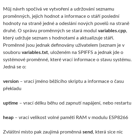
Můj návrh spočívá ve vytvoření a udržování seznamu
proměnných, jejich hodnot a informace o stáří poslední
hodnoty na straně jedné a odeslání nových povelů na straně
druhé. O správu proměnných se stará modul
variables.cpp
,
který udržuje seznam s hodnotami a aktualizuje stáří.
Proměnné jsou jednak definovány uživatelem (seznam je v
souboru
variables.txt
, uloženém na SPIFFS a jednak jde o
systémové proměnné, které vrací informace o stavu systému.
Jedná se o:
version
– vrací jméno běžícího skriptu a informace o času
překladu
uptime
– vrací délku běhu od zapnutí napájení, nebo restartu
heap
– vrací velikost volné paměti RAM v modulu ESP8266
Zvláštní místo pak zaujímá proměnná
send
, která sice nic