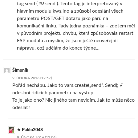
tag send ( %! send ). Tento tag je interpretovaný v
hlavním modulu kws.ino a způsobí odeslání všech
parametrů POST/GET dotazu jako párů na
komunikační linku. Tady jedna poznámka – zde jem měl
v původním projektu chybu, která způsobovala restart
ESP modulu a myslím, že jsem ještě neuveřejnil
nápravu, což udělám do konce týdne…
Šimoník
9. ÚNORA 2016 (12:57)
Pořád nechápu. Jako to vars.create(„send“, Send); //
odeslani ridicich parametru na vystup
To je jako ono? Nic jiného tam nevidím. Jak to může něco
odeslat?
Pablo2048
9. ÚNORA 2016 (13:06)