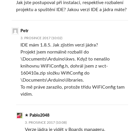
Jak jste postupoval při instalaci, respektive rozbalení
projektu a spuštění IDE? Jakou verzi IDE a jádra máte?
Petr
3. PROSINCE 2017 (10:02)
IDE mám 1.8.5. Jak zjistím verzi jádra?
Projekt jsem normálně rozbalil do
\Documents\Arduino\kws. Když to nenašlo
knihovnu WiFiConfig.h, dohrál jsem z wct-
160410a.zip složku WifiConfig do
\Documents\Arduino\libraries.
To mě práve zarazilo, protože třídu WiFiConfig tam
vidím.
Pablo2048
3. PROSINCE 2017 (10:08)
Verze jádra je vidět v Boards manageru.