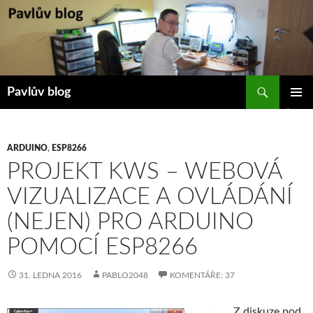
Přejít
k
obsahu
webu
Hledat
Pavlův blog
ZÁKLAD
NAVIGA
MENU
ARDUINO
,
ESP8266
PROJEKT KWS – WEBOVÁ
VIZUALIZACE A OVLÁDÁNÍ
(NEJEN) PRO ARDUINO
POMOCÍ ESP8266
31. LEDNA 2016
PABLO2048
KOMENTÁŘE: 37
Z diskuze pod