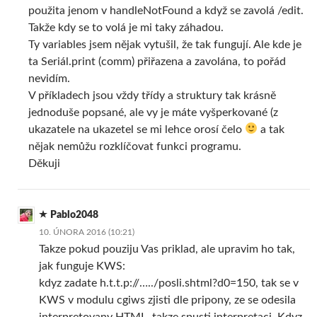
použita jenom v handleNotFound a když se zavolá /edit.
Takže kdy se to volá je mi taky záhadou.
Ty variables jsem nějak vytušil, že tak fungují. Ale kde je
ta Seriál.print (comm) přiřazena a zavolána, to pořád
nevidím.
V příkladech jsou vždy třídy a struktury tak krásně
jednoduše popsané, ale vy je máte vyšperkované (z
ukazatele na ukazetel se mi lehce orosí čelo
a tak
nějak nemůžu rozklíčovat funkci programu.
Děkuji
Pablo2048
10. ÚNORA 2016 (10:21)
Takze pokud pouziju Vas priklad, ale upravim ho tak,
jak funguje KWS:
kdyz zadate h.t.t.p://…../posli.shtml?d0=150, tak se v
KWS v modulu cgiws zjisti dle pripony, ze se odesila
interpretovany HTML, takze spusti interpretaci. Kdyz