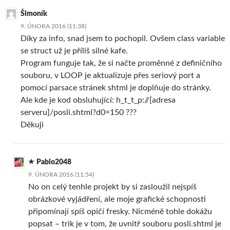
Šimoník
9. ÚNORA 2016 (11:38)
Díky za info, snad jsem to pochopil. Ovšem class variable
se struct už je příliš silné kafe.
Program funguje tak, že si načte proměnné z definičního
souboru, v LOOP je aktualizuje přes seriový port a
pomocí parsace stránek shtml je doplňuje do stránky.
Ale kde je kod obsluhující: h_t_t_p://[adresa
serveru]/posli.shtml?d0=150 ???
Děkuji
Pablo2048
9. ÚNORA 2016 (11:54)
No on celý tenhle projekt by si zasloužil nejspíš
obrázkové vyjádření, ale moje grafické schopnosti
připomínají spíš opičí fresky. Nicméně tohle dokážu
popsat – trik je v tom, že uvnitř souboru posli.shtml je