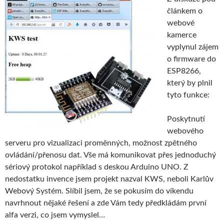
článkem o
webové
kamerce
vyplynul zájem
o firmware do
ESP8266,
který by plnil
tyto funkce:
Poskytnutí
webového
serveru pro vizualizaci proměnných, možnost zpětného
ovládání/přenosu dat. Vše má komunikovat přes jednoduchý
sériový protokol například s deskou Arduino UNO. Z
nedostatku invence jsem projekt nazval KWS, neboli Karlův
Webový Systém. Slíbil jsem, že se pokusím do víkendu
navrhnout nějaké řešení a zde Vám tedy předkládám první
alfa verzi, co jsem vymyslel…