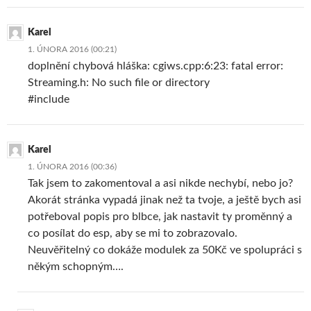
Karel
1. ÚNORA 2016 (00:21)
doplnění chybová hláška: cgiws.cpp:6:23: fatal error:
Streaming.h: No such file or directory
#include
Karel
1. ÚNORA 2016 (00:36)
Tak jsem to zakomentoval a asi nikde nechybí, nebo jo?
Akorát stránka vypadá jinak než ta tvoje, a ještě bych asi
potřeboval popis pro blbce, jak nastavit ty proměnný a
co posílat do esp, aby se mi to zobrazovalo.
Neuvěřitelný co dokáže modulek za 50Kč ve spolupráci s
někým schopným….