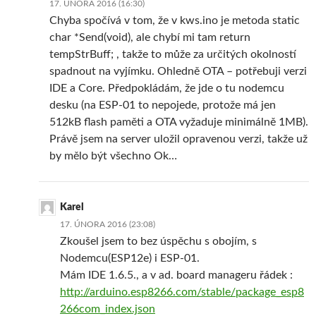
17. ÚNORA 2016 (16:30)
Chyba spočívá v tom, že v kws.ino je metoda static
char *Send(void), ale chybí mi tam return
tempStrBuff; , takže to může za určitých okolností
spadnout na vyjímku. Ohledně OTA – potřebuji verzi
IDE a Core. Předpokládám, že jde o tu nodemcu
desku (na ESP-01 to nepojede, protože má jen
512kB flash paměti a OTA vyžaduje minimálně 1MB).
Právě jsem na server uložil opravenou verzi, takže už
by mělo být všechno Ok…
Karel
17. ÚNORA 2016 (23:08)
Zkoušel jsem to bez úspěchu s obojím, s
Nodemcu(ESP12e) i ESP-01.
Mám IDE 1.6.5., a v ad. board manageru řádek :
http://arduino.esp8266.com/stable/package_esp8
266com_index.json