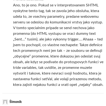
Ano, to je ono. Pokud se v interpretovanem SHTML
vyskytne tento tag, tak se zavola jeho obsluha, ktera
udela to, ze vsechny parametry, predane webovemu
serveru se odeslou do komunikacni vrstvy jako vystup.
V tomto specialnim pripade se send nechova jako
promenna (do HTML vystupu se vraci dummy text
„Sent…“ tusim), ale jako vykonny trigger…. Ahaaa – ted
jsem to pochopil, co vlastne nechapete: Takze definice
tech promennych neni jen tak – ze souboru se definuji
„obycejne“ promenne, ktere dokazou jen odeslat svuj
obsah, ale kdyz se podivate do protoypovych funkci ve
tride variables, tak uvidite, ze promenne muzete
vytvorit i takove, ktere nevraci svoji hodnotu, ktera je
nastavena funkci setVal, ale volaji prirazenou metodu,
ktera zajisti nejakou funkci a vrati opet „nejaky“ obsah.
Šimoník