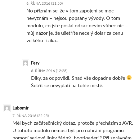
6. ŘÍJNA 2016 (11:50)
No přiznám se, že v tom zapojení se moc
nevyznám – nejsou popsány vývody. O tom
modulu, co jste poslal odkaz nevím vůbec nic –
můj názor je, že ušetříte necelý dolar za cenu
velkého rizika…
Fery
6. ŘÍJNA 2016 (12:28)
Díky, za odpovědi. Snad vše dopadne dobře
Šetřit se nevyplatí na tohle místě.
Lubomír
7. ŘÍJNA 2016 (22:25)
Měl bych začátečnický dotaz, protože přecházím z AVR.
U tohoto modulu nemusí být pro nahrání programu
pomocí seriové linky žádný „bootloader“? Při správném