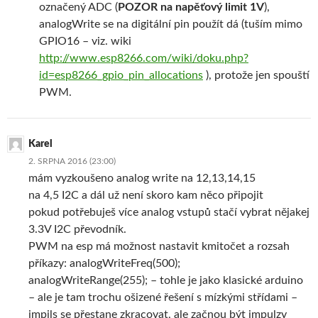
označený ADC (
POZOR na napěťový limit 1V
),
analogWrite se na digitální pin použít dá (tuším mimo
GPIO16 – viz. wiki
http://www.esp8266.com/wiki/doku.php?
id=esp8266_gpio_pin_allocations
), protože jen spouští
PWM.
Karel
2. SRPNA 2016 (23:00)
mám vyzkoušeno analog write na 12,13,14,15
na 4,5 I2C a dál už není skoro kam něco připojit
pokud potřebuješ více analog vstupů stačí vybrat nějakej
3.3V I2C převodník.
PWM na esp má možnost nastavit kmitočet a rozsah
příkazy: analogWriteFreq(500);
analogWriteRange(255); – tohle je jako klasické arduino
– ale je tam trochu ošizené řešení s mízkými střídami –
impils se přestane zkracovat, ale začnou být impulzy