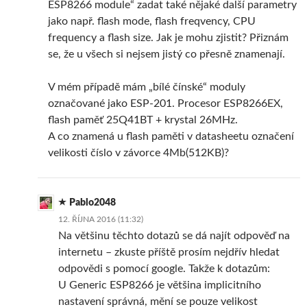
ESP8266 module“ zadat také nějaké další parametry
jako např. flash mode, flash freqvency, CPU
frequency a flash size. Jak je mohu zjistit? Přiznám
se, že u všech si nejsem jistý co přesně znamenají.
V mém případě mám „bílé čínské“ moduly
označované jako ESP-201. Procesor ESP8266EX,
flash paměť 25Q41BT + krystal 26MHz.
A co znamená u flash paměti v datasheetu označení
velikosti číslo v závorce 4Mb(512KB)?
Pablo2048
12. ŘÍJNA 2016 (11:32)
Na většinu těchto dotazů se dá najít odpověď na
internetu – zkuste příště prosím nejdřív hledat
odpovědi s pomocí google. Takže k dotazům:
U Generic ESP8266 je většina implicitního
nastavení správná, mění se pouze velikost