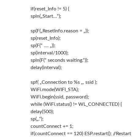
if(reset_Info != 5) {
spln(„Start…“);
sp(F(„ResetInfo.reason = „));
sp(reset_Info);
sp(F(“ …. „));
sp(interval/1000);
spln(F(“ seconds waiting.“));
delay(interval);
spf( „Connection to %s „, ssid );
WiFi.mode(WIFI_STA);
WiFi.begin(ssid, password);
while (WiFi.status() != WL_CONNECTED) {
delay(500);
sp(„.“);
countConnect += 1;
if(countConnect == 120) ESP.restart(); //Restart