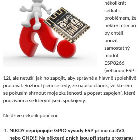
několikrát
setkal s
problémem, že
někteří čtenáři
by chtěli
použít
samostatný
modul
ESP8266
(většinou ESP-
12), ale netuší, jak ho zapojit, aby správně a hlavně spolehlivě
pracoval. Rozhodl jsem se tedy, že napíšu článek, ve kterém
se pokusím shrnout moje zkušenosti a popsat zapojení, které
používám a se kterým jsem spokojený.
Nejdříve několik poučení:
NIKDY nepřipojujte GPIO vývody ESP přímo na 3V3,
nebo GND!!! Na některé z nich jsou při startu programu