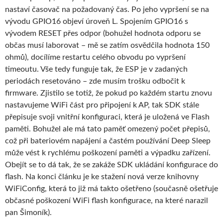
nastaví časovač na požadovaný čas. Po jeho vypršení se na
vývodu GPIO16 objeví úroveň L. Spojením GPIO16 s
vývodem RESET přes odpor (bohužel hodnota odporu se
občas musí laborovat – mě se zatím osvědčila hodnota 150
ohmů), docílíme restartu celého obvodu po vypršení
timeoutu. Vše tedy funguje tak, že ESP je v zadaných
periodách resetováno – zde musím trošku odbočit k
firmware. Zjistilo se totiž, že pokud po každém startu znovu
nastavujeme WiFi část pro připojení k AP, tak SDK stále
přepisuje svoji vnitřní konfiguraci, která je uložená ve Flash
paměti. Bohužel ale má tato paměť omezený počet přepisů,
což při bateriovém napájení a častém používání Deep Sleep
může vést k rychlému poškození paměti a výpadku zařízení.
Obejít se to dá tak, že se zakáže SDK ukládání konfigurace do
flash. Na konci článku je ke stažení nová verze knihovny
WiFiConfig, která to již má takto ošetřeno (současně ošetřuje
občasné poškození WiFi flash konfigurace, na které narazil
pan Šimoník).