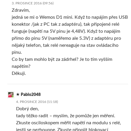
3. PROSINCE 2016 (09:56)
Zdravím,
jedná se mi o Wemos D1 mini. Když to napájím přes USB
konektor /jak z PC tak z adaptéru), tak připojené relé
funguje (napětí na 5V pinu je 4,48V). Když to napájím
přímo do pinu 5V (naměřemo ale 5.3V) z adaptéru pro
nějaký telefon, tak relé nereaguje na stav ovládacího
pinu.
Co by tam mohlo být za zádrhel? Je to tím vyšším
napětím?
Děkuji.
Pablo2048
4. PROSINCE 2016 (11:18)
Dobrý den,
tady těžko radit – myslím, že pomůže jen měření.
Zkuste osciloskopem měřit napětí na modulu s relé,
jestli se nezhoupne. Zkuste připojit blokovací