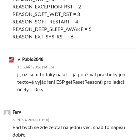
REASON_EXCEPTION_RST = 2
REASON_SOFT_WDT_RST = 3
REASON_SOFT_RESTART = 4
REASON_DEEP_SLEEP_AWAKE = 5
REASON_EXT_SYS_RST = 6
Pablo2048
15. ZÁŘÍ 2016 (14:35)
jj, už jsem to taky našel – já používal prakticky jen
textové vyjádření ESP.getResetReason() pro ladící
účely… Díky.
Fery
6. ŘÍJNA 2016 (10:10)
Rád bych se zde zeptal na jednu věc, snad to napíšu
dobře.