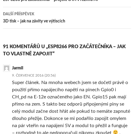
pro
příspěvky
DALŠÍ PŘÍSPĚVEK
3D tisk – jak na závity ve výtiscích
91 KOMENTÁŘŮ U „ESP8266 PRO ZAČÁTEČNÍKA – JAK
TO VLASTNĚ ZAPOJIT“
Jarmil
9. ČERVENCE 2016 (20:56)
Super článek. Na mnoha webech jsem se dočetl právě o
použití přímo napájecího napětí na pinech Gpio0 i
CH_pd na E-12e označeného jako EN. Gpio15 pak mají
přímo na zem. S takto bez odporů připojenými piny se
celý modul začne dost hřát ale pokud to nemáte zapnuté
dlouho přežije. Dokonce se mi podařilo zapojit omylem
na pár vteřin na napájení 5V a modul to přežil a funguje
– rozhodně to ale nedoporučuji nikomu zkoušet
.