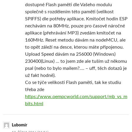
dostupné Flash paměti dle Vašeho modulu
společně s rozdělením této paměti (velikost
SPIFFS) dle potřeby aplikace. Kmitočet hodin ESP
nechávám na 80MHz, pouze pro časově náročné
aplikace (přehrávání MP3) zvedám kmitočet na
160MHz. Reset metodu dávám na nodeMCU, ale
to opět záleží na desce, kterou máte připojenou.
Upload Speed dávám na 256000 (Windows)
230400(Linux) … to jsem zde ale tuším už někomu
psal (nebo to bylo mailem?…. – uff, těch dotazů je
už fakt hodně).
Co se týče velikosti Flash paměti, tak ke studiu
třeba zde
https://www.oempcworld.com/support/mb_vs_m
bits.html
Lubomír