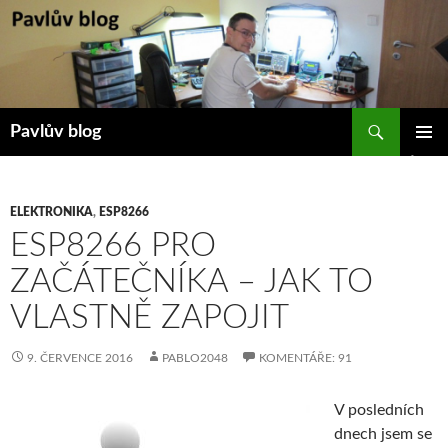
Přejít
k
obsahu
webu
Hledat
Pavlův blog
ZÁKLAD
NAVIGA
MENU
ELEKTRONIKA
,
ESP8266
ESP8266 PRO
ZAČÁTEČNÍKA – JAK TO
VLASTNĚ ZAPOJIT
9. ČERVENCE 2016
PABLO2048
KOMENTÁŘE: 91
V posledních
dnech jsem se