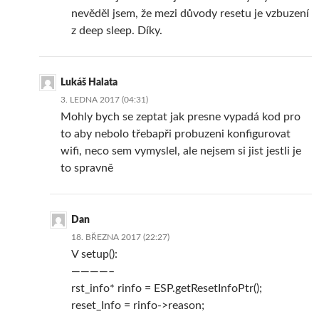
nevěděl jsem, že mezi důvody resetu je vzbuzení
z deep sleep. Díky.
Lukáš Halata
3. LEDNA 2017 (04:31)
Mohly bych se zeptat jak presne vypadá kod pro
to aby nebolo třebapři probuzeni konfigurovat
wifi, neco sem vymyslel, ale nejsem si jist jestli je
to spravně
Dan
18. BŘEZNA 2017 (22:27)
V setup():
————–
rst_info* rinfo = ESP.getResetInfoPtr();
reset_Info = rinfo->reason;