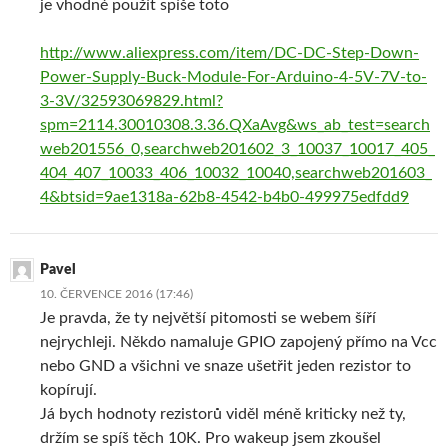
je vhodné použít spíše toto
http://www.aliexpress.com/item/DC-DC-Step-Down-
Power-Supply-Buck-Module-For-Arduino-4-5V-7V-to-
3-3V/32593069829.html?
spm=2114.30010308.3.36.QXaAvg&ws_ab_test=search
web201556_0,searchweb201602_3_10037_10017_405_
404_407_10033_406_10032_10040,searchweb201603_
4&btsid=9ae1318a-62b8-4542-b4b0-499975edfdd9
Pavel
10. ČERVENCE 2016 (17:46)
Je pravda, že ty největší pitomosti se webem šíří
nejrychleji. Někdo namaluje GPIO zapojený přímo na Vcc
nebo GND a všichni ve snaze ušetřit jeden rezistor to
kopírují.
Já bych hodnoty rezistorů viděl méně kriticky než ty,
držím se spíš těch 10K. Pro wakeup jsem zkoušel