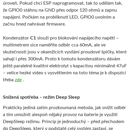
úroveň. Pokud chci ESP naprogramovat, tak to udělám tak,
že GPIO0 stáhnu na GND přes odpor 120 ohmů a zapnu
napájení. Počkám na probliknutí LED, GPIO0 uvolním a
začnu hned nahrávat firmware.
Kondenzátor
C1
slouží pro blokování napájecího napětí –
multimetrem sice naměříte odběr cca 60mA, ale ve
skutečnosti jsou v okamžicích vysílání proudové špičky, které
sahají i přes 300mA. Proto k tomuto kondenzátoru dávám
ještě paralelně kvalitní elektrolyt s kapacitou minimálně 47uF
– velice hezké video s vysvětlením na toto téma je k dispozici
třeba
zde
.
Snížená spotřeba – režim Deep Sleep
Prakticky jediná zatím prozkoumaná metoda, jak snížit odběr
a tím umožnit alespoň nějaký provoz na baterie je využití
DeepSleep režimu. Princip je jednoduchý – před přechodem
do DeepSleep, který v podstatě celý systém zastaví, se