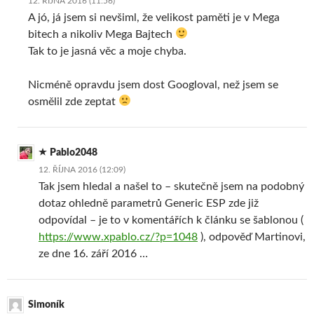
12. ŘÍJNA 2016 (11:56)
A jó, já jsem si nevšiml, že velikost paměti je v Mega
bitech a nikoliv Mega Bajtech
Tak to je jasná věc a moje chyba.
Nicméně opravdu jsem dost Googloval, než jsem se
osmělil zde zeptat
Pablo2048
12. ŘÍJNA 2016 (12:09)
Tak jsem hledal a našel to – skutečně jsem na podobný
dotaz ohledně parametrů Generic ESP zde již
odpovídal – je to v komentářích k článku se šablonou (
https://www.xpablo.cz/?p=1048
), odpověď Martinovi,
ze dne 16. září 2016 …
Simoník