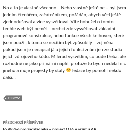
No a to je vlastně všechno… Nebo vlastně ještě ne – byl jsem
jedním čtenářem, začátečníkem, požádán, abych věci ještě
zjednodušoval a více vysvětloval. Víte bohužel o tomto
tenhle web být neměl – nechci zde vysvětlovat základní
programové konstrukce, nebo funkce všech knihoven, které
jsem použil, k tomu se necítím být způsobilý – zejména
pokud jsem je nenapsal já a jejich funkci znám jen ze studia
jejich zdrojového kódu. Milerád vysvětlím, co bude třeba, ale
rozhodně ne jako primární náplň, protože to bych nedělal nic
jiného a moje projekty by stály
ledaže by pomohl někdo
další…
ESP8266
Navigace
PŘEDCHOZÍ PŘÍSPĚVEK
ESP8266 pro začátečníka – projekt OTA v režimu AP