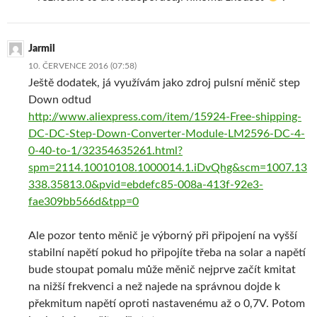
Jarmil
10. ČERVENCE 2016 (07:58)
Ještě dodatek, já využívám jako zdroj pulsní měnič step
Down odtud
http://www.aliexpress.com/item/15924-Free-shipping-
DC-DC-Step-Down-Converter-Module-LM2596-DC-4-
0-40-to-1/32354635261.html?
spm=2114.10010108.1000014.1.iDvQhg&scm=1007.13
338.35813.0&pvid=ebdefc85-008a-413f-92e3-
fae309bb566d&tpp=0
Ale pozor tento měnič je výborný při připojení na vyšší
stabilní napětí pokud ho připojíte třeba na solar a napětí
bude stoupat pomalu může měnič nejprve začít kmitat
na nižší frekvenci a než najede na správnou dojde k
překmitum napětí oproti nastavenému až o 0,7V. Potom