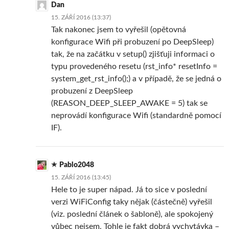
Dan
15. ZÁŘÍ 2016 (13:37)
Tak nakonec jsem to vyřešil (opětovná
konfigurace Wifi při probuzení po DeepSleep)
tak, že na začátku v setup() zjišťuji informaci o
typu provedeného resetu (rst_info* resetInfo =
system_get_rst_info();) a v případě, že se jedná o
probuzení z DeepSleep
(REASON_DEEP_SLEEP_AWAKE = 5) tak se
neprovádí konfigurace Wifi (standardně pomocí
IF).
Pablo2048
15. ZÁŘÍ 2016 (13:45)
Hele to je super nápad. Já to sice v poslední
verzi WiFiConfig taky nějak (částečně) vyřešil
(viz. poslední článek o šabloně), ale spokojený
vůbec nejsem. Tohle je fakt dobrá vychytávka –