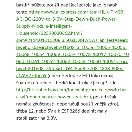
bastlíř můžete použít napájecí zdroje jako je např.
tento
https://www.aliexpress.com/item/HLK-PM03-
AC-DC-220V-to-3-3V-Step-Down-Buck-Power-
Supply-Module-Intelligent-
Household/32598030662.html?
spm=2114.01010208.3.50.sD9bTw&ws_ab_test=searc
hweb0_0,searchweb201602_3_10056_10065_10055_
10068_10054_10069_10059_10073_10017_10070_10
060_10061_10052_10062_10053_10050_10051,searc
hweb201603_7&btsid=d94c9be8-7708-4338-8036-
cf76627dbcb9
(obecně zdroje z Hi-Linku nemají
špatné reference – hezká konstrukce je např. zde
http://hristoborisov.com/index.php/projects/switcher-
a-wifi-open-source-power-switch/
), pokud však
nemáte zkušenosti, doporučuji použít vnější zdroj,
třeba 12, nebo 5V a k ESP8266 doplnit malý
stabilizátor na 3.3V.