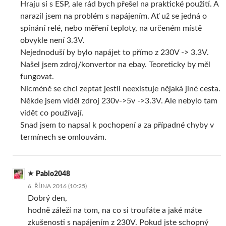
Hraju si s ESP, ale rád bych přešel na praktické použití. A
narazil jsem na problém s napájením. Ať už se jedná o
spínání relé, nebo měření teploty, na určeném místě
obvykle není 3.3V.
Nejednoduší by bylo napájet to přímo z 230V -> 3.3V.
Našel jsem zdroj/konvertor na ebay. Teoreticky by měl
fungovat.
Nicméně se chci zeptat jestli neexistuje nějaká jiné cesta.
Někde jsem viděl zdroj 230v->5v ->3.3V. Ale nebylo tam
vidět co používají.
Snad jsem to napsal k pochopení a za případné chyby v
termínech se omlouvám.
Pablo2048
6. ŘÍJNA 2016 (10:25)
Dobrý den,
hodně záleží na tom, na co si troufáte a jaké máte
zkušenosti s napájením z 230V. Pokud jste schopný