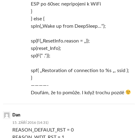
ESP po 60sec nepripojeni k WiFi
}
} else {
spln(„Wake up from DeepSleep…“);
sp(F(„ResetInfo.reason = „));
sp(reset_Info);
sp(F(“ .“));
spf( „Restoration of connection to %s „, ssid );
}
————-
Doufám, že to pomůže. I když trochu pozdě
Dan
15. ZÁŘÍ 2016 (14:31)
REASON_DEFAULT_RST = 0
REASON_WDT_RST = 1