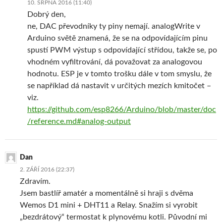
10. SRPNA 2016 (11:40)
Dobrý den,
ne, DAC převodníky ty piny nemají. analogWrite v
Arduino světě znamená, že se na odpovídajícím pinu
spustí PWM výstup s odpovídající střídou, takže se, po
vhodném vyfiltrování, dá považovat za analogovou
hodnotu. ESP je v tomto trošku dále v tom smyslu, že
se například dá nastavit v určitých mezích kmitočet –
viz.
https://github.com/esp8266/Arduino/blob/master/doc
/reference.md#analog-output
Dan
2. ZÁŘÍ 2016 (22:37)
Zdravím.
Jsem bastlíř amatér a momentálně si hraji s dvěma
Wemos D1 mini + DHT11 a Relay. Snažím si vyrobit
„bezdrátový“ termostat k plynovému kotli. Původní mi