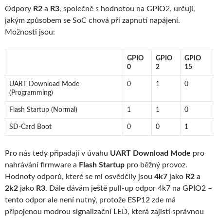
Odpory
R2
a
R3
, společně s hodnotou na GPIO2, určují,
jakým způsobem se SoC chová při zapnutí napájení.
Možnosti jsou:
GPIO
GPIO
GPIO
0
2
15
UART Download Mode
0
1
0
(Programming)
Flash Startup (Normal)
1
1
0
SD-Card Boot
0
0
1
Pro nás tedy připadají v úvahu
UART Download Mode
pro
nahrávání firmware a
Flash Startup
pro běžný provoz.
Hodnoty odporů, které se mi osvědčily jsou
4k7
jako
R2
a
2k2
jako
R3
. Dále dávám ještě pull-up odpor 4k7 na GPIO2 –
tento odpor ale není nutný, protože ESP12 zde má
připojenou modrou signalizační LED, která zajistí správnou