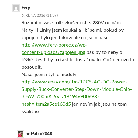
Fery
6. ŘÍJNA 2016 (11:39)
Rozumím, zase tolik zkušeností s 230V nemám.
Na ty HiLinky jsem koukal a libí se mi, pokud by
zapojení bylo jen takovéhle co jsem našel
http://www.fery-borec.cz/wp-
content/uploads/zapojení.jpg
pak by to nebylo
těžké. Jestli by to takhle dostačovalo. Což nedovedu
posoudit.
Našel jsem i tyhle moduly
http://www.ebay.com/itm/1PCS-AC-DC-Power-
Supply-Buck-Converter-Step-Down-Module-Chip-
3-5W-700mA-5V-/181946900693?
hash=item2a5ce160d5
jen nevím jak jsou na tom
kvalitně.
Pablo2048