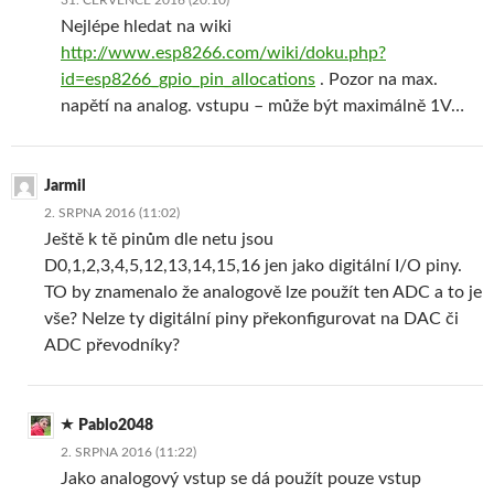
Nejlépe hledat na wiki
http://www.esp8266.com/wiki/doku.php?
id=esp8266_gpio_pin_allocations
. Pozor na max.
napětí na analog. vstupu – může být maximálně 1V…
Jarmil
2. SRPNA 2016 (11:02)
Ještě k tě pinům dle netu jsou
D0,1,2,3,4,5,12,13,14,15,16 jen jako digitální I/O piny.
TO by znamenalo že analogově lze použít ten ADC a to je
vše? Nelze ty digitální piny překonfigurovat na DAC či
ADC převodníky?
Pablo2048
2. SRPNA 2016 (11:22)
Jako analogový vstup se dá použít pouze vstup