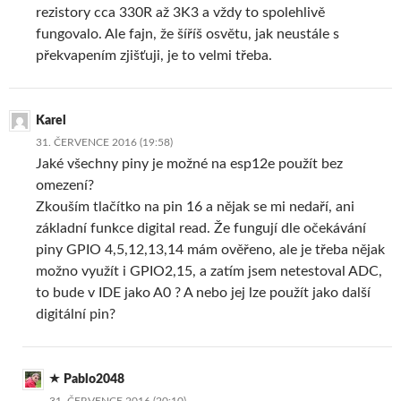
rezistory cca 330R až 3K3 a vždy to spolehlivě
fungovalo. Ale fajn, že šíříš osvětu, jak neustále s
překvapením zjišťuji, je to velmi třeba.
Karel
31. ČERVENCE 2016 (19:58)
Jaké všechny piny je možné na esp12e použít bez
omezení?
Zkouším tlačítko na pin 16 a nějak se mi nedaří, ani
základní funkce digital read. Že fungují dle očekávání
piny GPIO 4,5,12,13,14 mám ověřeno, ale je třeba nějak
možno využít i GPIO2,15, a zatím jsem netestoval ADC,
to bude v IDE jako A0 ? A nebo jej lze použít jako další
digitální pin?
Pablo2048
31. ČERVENCE 2016 (20:10)