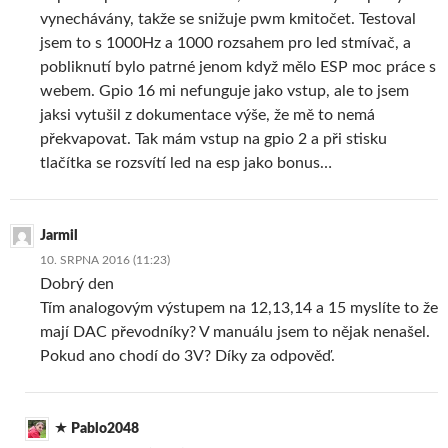
vynechávány, takže se snižuje pwm kmitočet. Testoval
jsem to s 1000Hz a 1000 rozsahem pro led stmívač, a
pobliknutí bylo patrné jenom když mělo ESP moc práce s
webem. Gpio 16 mi nefunguje jako vstup, ale to jsem
jaksi vytušil z dokumentace výše, že mě to nemá
překvapovat. Tak mám vstup na gpio 2 a při stisku
tlačítka se rozsvítí led na esp jako bonus…
Jarmil
10. SRPNA 2016 (11:23)
Dobrý den
Tím analogovým výstupem na 12,13,14 a 15 myslíte to že
mají DAC převodníky? V manuálu jsem to nějak nenašel.
Pokud ano chodí do 3V? Díky za odpověď.
Pablo2048