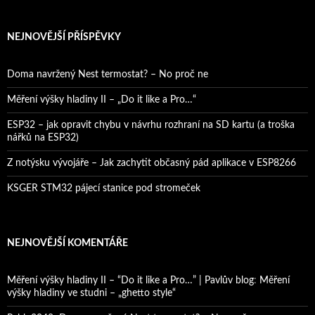
NEJNOVĚJŠÍ PŘÍSPĚVKY
Doma navržený Nest termostat? – No proč ne
Měření výšky hladiny II – „Do it like a Pro…“
ESP32 – jak opravit chybu v návrhu rozhraní na SD kartu (a troška
nářků na ESP32)
Z notýsku vývojáře – Jak zachytit občasný pád aplikace v ESP8266
KSGER STM32 pájecí stanice pod stromeček
NEJNOVĚJŠÍ KOMENTÁŘE
Měření výšky hladiny II – “Do it like a Pro…” | Pavlův blog
:
Měření
výšky hladiny ve studni – „ghetto style“