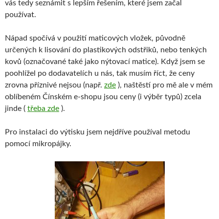
vás tedy seznámit s lepším řešením, které jsem začal
používat.
Nápad spočívá v použití maticových vložek, původně
určených k lisování do plastikových odstřiků, nebo tenkých
kovů (označované také jako nýtovací matice). Když jsem se
poohlížel po dodavatelích u nás, tak musím říct, že ceny
zrovna příznivé nejsou (např.
zde
), naštěstí pro mě ale v mém
oblíbeném Čínském e-shopu jsou ceny (i výběr typů) zcela
jinde (
třeba zde
).
Pro instalaci do výtisku jsem nejdříve používal metodu
pomocí mikropájky.