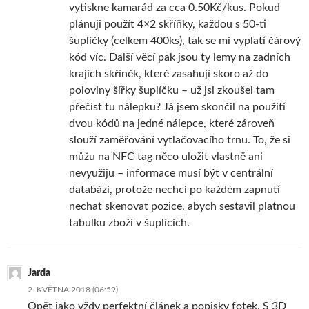
vytiskne kamarád za cca 0.50Kč/kus. Pokud
plánuji použít 4×2 skříňky, každou s 50-ti
šuplíčky (celkem 400ks), tak se mi vyplatí čárový
kód víc. Další věcí pak jsou ty lemy na zadních
krajích skříněk, které zasahují skoro až do
poloviny šířky šuplíčku – už jsi zkoušel tam
přečíst tu nálepku? Já jsem skončil na použití
dvou kódů na jedné nálepce, které zároveň
slouží zaměřování vytlačovacího trnu. To, že si
můžu na NFC tag něco uložit vlastně ani
nevyužiju – informace musí být v centrální
databázi, protože nechci po každém zapnutí
nechat skenovat pozice, abych sestavil platnou
tabulku zboží v šuplících.
Jarda
2. KVĚTNA 2018 (06:59)
Opět jako vždy perfektní článek a popisky fotek. S 3D