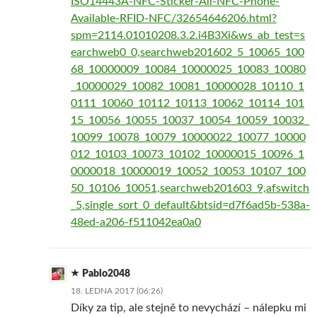
ISO14443A-NFC-Sticker-All-NFC-Phone-
Available-RFID-NFC/32654646206.html?
spm=2114.01010208.3.2.i4B3Xi&ws_ab_test=s
earchweb0_0,searchweb201602_5_10065_100
68_10000009_10084_10000025_10083_10080
_10000029_10082_10081_10000028_10110_1
0111_10060_10112_10113_10062_10114_101
15_10056_10055_10037_10054_10059_10032_
10099_10078_10079_10000022_10077_10000
012_10103_10073_10102_10000015_10096_1
0000018_10000019_10052_10053_10107_100
50_10106_10051,searchweb201603_9,afswitch
_5,single_sort_0_default&btsid=d7f6ad5b-538a-
48ed-a206-f511042ea0a0
Pablo2048
18. LEDNA 2017 (06:26)
Díky za tip, ale stejně to nevychází – nálepku mi