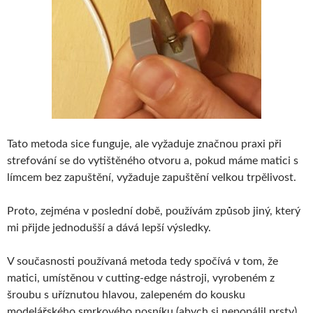
Tato metoda sice funguje, ale vyžaduje značnou praxi při
strefování se do vytištěného otvoru a, pokud máme matici s
límcem bez zapuštění, vyžaduje zapuštění velkou trpělivost.
Proto, zejména v poslední době, používám způsob jiný, který
mi přijde jednodušší a dává lepší výsledky.
V současnosti používaná metoda tedy spočívá v tom, že
matici, umístěnou v cutting-edge nástroji, vyrobeném z
šroubu s uříznutou hlavou, zalepeném do kousku
modelářského smrkového nosníku (abych si nepopálil prsty),