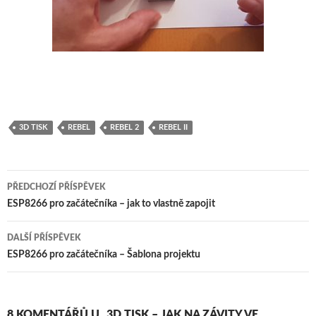
3D TISK
REBEL
REBEL 2
REBEL II
Navigace
PŘEDCHOZÍ PŘÍSPĚVEK
pro
ESP8266 pro začátečníka – jak to vlastně zapojit
příspěvky
DALŠÍ PŘÍSPĚVEK
ESP8266 pro začátečníka – Šablona projektu
8 KOMENTÁŘŮ U „3D TISK – JAK NA ZÁVITY VE