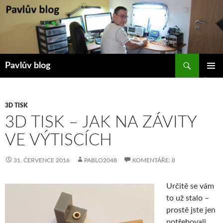
Přejít
k
obsahu
webu
Hledat
Pavlův blog
ZÁKLAD
NAVIGA
MENU
3D TISK
3D TISK – JAK NA ZÁVITY
VE VÝTISCÍCH
31. ČERVENCE 2016
PABLO2048
KOMENTÁŘE: 8
Určitě se vám
to už stalo –
prostě jste jen
potřebovali