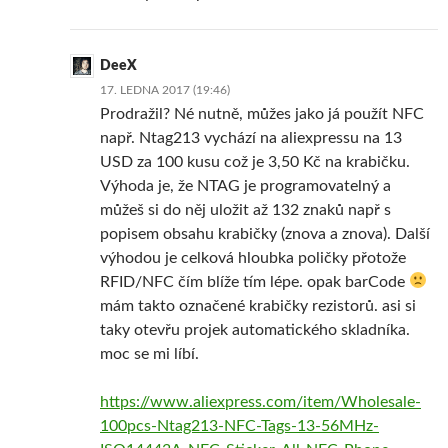
DeeX
17. LEDNA 2017 (19:46)
Prodražil? Né nutně, můžes jako já použít NFC
např. Ntag213 vychází na aliexpressu na 13
USD za 100 kusu což je 3,50 Kč na krabičku.
Výhoda je, že NTAG je programovatelný a
můžeš si do něj uložit až 132 znaků např s
popisem obsahu krabičky (znova a znova). Další
výhodou je celková hloubka poličky přotože
RFID/NFC čím blíže tím lépe. opak barCode
mám takto označené krabičky rezistorů. asi si
taky otevřu projek automatického skladníka.
moc se mi líbí.
https://www.aliexpress.com/item/Wholesale-
100pcs-Ntag213-NFC-Tags-13-56MHz-