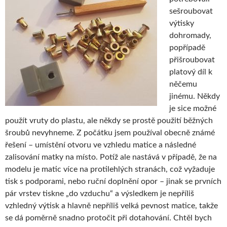
sešroubovat
výtisky
dohromady,
popřípadě
přišroubovat
platový díl k
něčemu
jinému. Někdy
je sice možné
použít vruty do plastu, ale někdy se prostě použití běžných
šroubů nevyhneme. Z počátku jsem používal obecně známé
řešení – umístění otvoru ve vzhledu matice a následné
zalisování matky na místo. Potíž ale nastává v případě, že na
modelu je matic více na protilehlých stranách, což vyžaduje
tisk s podporami, nebo ruční doplnění opor – jinak se prvních
pár vrstev tiskne „do vzduchu“ a výsledkem je nepříliš
vzhledný výtisk a hlavně nepříliš velká pevnost matice, takže
se dá poměrně snadno protočit při dotahování. Chtěl bych