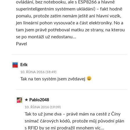
ovládání, bez notebooku, ale s ESP8266 a hlavně
superinteligentním systémem ukládání) – fakt hodně
pomalu, protože zatím nemám ještě ani hlavní vozík,
jen lineární pohon vysouvače a část elektroniky. No a
tam jsem právě potřeboval matku ze strany, na kterou
se po montáži už nedostanu…
Pavel
Erik
10. ŘÍJNA 2016 (18:49)
Tak na ten systém jsem zvědavej
Pablo2048
10. ŘÍJNA 2016 (19:09)
Tak to už jsme dva – právě mám na cestě z Číny
snímač čárových kódů, protože můj původní plán
s RFID by se mi prodražil mnohem víc…