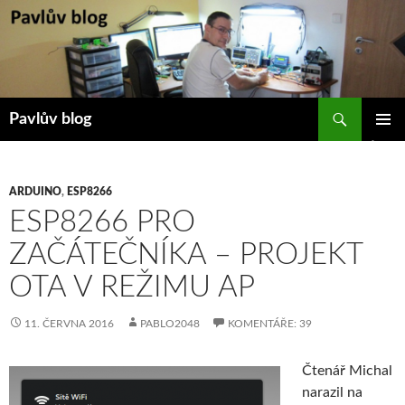
Přejít
k
obsahu
webu
Hledat
Pavlův blog
ZÁKLAD
NAVIGA
MENU
ARDUINO
,
ESP8266
ESP8266 PRO
ZAČÁTEČNÍKA – PROJEKT
OTA V REŽIMU AP
11. ČERVNA 2016
PABLO2048
KOMENTÁŘE: 39
Čtenář Michal
narazil na