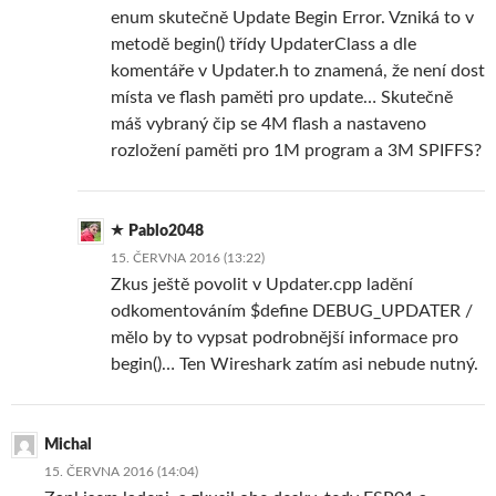
enum skutečně Update Begin Error. Vzniká to v
metodě begin() třídy UpdaterClass a dle
komentáře v Updater.h to znamená, že není dost
místa ve flash paměti pro update… Skutečně
máš vybraný čip se 4M flash a nastaveno
rozložení paměti pro 1M program a 3M SPIFFS?
Pablo2048
15. ČERVNA 2016 (13:22)
Zkus ještě povolit v Updater.cpp ladění
odkomentováním $define DEBUG_UPDATER /
mělo by to vypsat podrobnější informace pro
begin()… Ten Wireshark zatím asi nebude nutný.
Michal
15. ČERVNA 2016 (14:04)