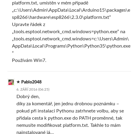
platform.txt, umístěn v mém případě
„c:\Users\Admin\AppData\Local\Arduino15\packages\e
sp8266\hardware\esp8266\2.3.0\platform.txt“
Upravte řádek z
„tools.esptool.network_cmd.windows=python.exe“ na
„tools.esptool.network_cmd.windows=c:\Users\Admin\
AppData\Local\Programs\Python\Python35\python.exe
“
Používám Win7.
Pablo2048
6. ZÁŘÍ 2016 (06:25)
Dobrý den,
díky za komentář, jen jednu drobnou poznámku –
pokud při instalaci Pythonu zatrhnete volbu, aby se
přidala cesta k python.exe do PATH proměnné, tak
nemusíte modifikovat platform.txt. Takhle to mám
nainstalované já…