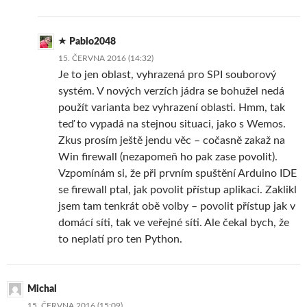
Pablo2048
15. ČERVNA 2016 (14:32)
Je to jen oblast, vyhrazená pro SPI souborový
systém. V nových verzích jádra se bohužel nedá
použít varianta bez vyhrazení oblasti. Hmm, tak
teď to vypadá na stejnou situaci, jako s Wemos.
Zkus prosím ještě jendu věc – cočasně zakaž na
Win firewall (nezapomeň ho pak zase povolit).
Vzpomínám si, že při prvním spuštění Arduino IDE
se firewall ptal, jak povolit přístup aplikaci. Zaklikl
jsem tam tenkrát obě volby – povolit přístup jak v
domácí síti, tak ve veřejné síti. Ale čekal bych, že
to neplatí pro ten Python.
Michal
15. ČERVNA 2016 (15:09)