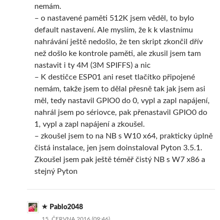
nemám.
– o nastavené paměti 512K jsem věděl, to bylo
default nastavení. Ale myslím, že k k vlastnímu
nahrávání ještě nedošlo, že ten skript zkončil dřív
než došlo ke kontrole paměti, ale zkusil jsem tam
nastavit i ty 4M (3M SPIFFS) a nic
– K destičce ESP01 ani reset tlačítko připojené
nemám, takže jsem to dělal přesně tak jak jsem asi
měl, tedy nastavil GPIO0 do 0, vypl a zapl napájení,
nahrál jsem po sériovce, pak přenastavil GPIO0 do
1, vypl a zapl napájení a zkoušel.
– zkoušel jsem to na NB s W10 x64, prakticky úplně
čistá instalace, jen jsem doinstaloval Pyton 3.5.1.
Zkoušel jsem pak ještě téměř čistý NB s W7 x86 a
stejný Pyton
Pablo2048
15. ČERVNA 2016 (09:46)