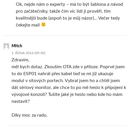
Ok, nejde nám o experty – má to být šablona a návod
pro začátečníky, takže čím víc lidí ji prověří, tím
kvalitnější bude (aspoň to je můj názor)… Večer tedy
čekejte mail
Mitch
1. ŘÍJNA 2016 (09:50)
Zdravím,
měl bych dotaz. Zkouším OTA zde v příloze. Poprvé jsem
to do ESP01 nahrál přes kabel teď se mi již ukazuje
modul v sítových portech. Vybral jsem ho a chtěl jsem
dát sériový monitor, ale chce to po mě heslo k přípojení k
vývojové konzoli? Tušíte jaké je heslo nebo kde ho mám
nastavit?
Díky moc za radu.