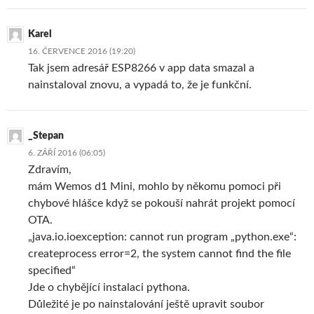
Karel
16. ČERVENCE 2016 (19:20)
Tak jsem adresář ESP8266 v app data smazal a
nainstaloval znovu, a vypadá to, že je funkční.
_Stepan
6. ZÁŘÍ 2016 (06:05)
Zdravím,
mám Wemos d1 Mini, mohlo by někomu pomoci při
chybové hlášce když se pokouší nahrát projekt pomocí
OTA.
„java.io.ioexception: cannot run program „python.exe“:
createprocess error=2, the system cannot find the file
specified“
Jde o chybějící instalaci pythona.
Důležité je po nainstalování ještě upravit soubor