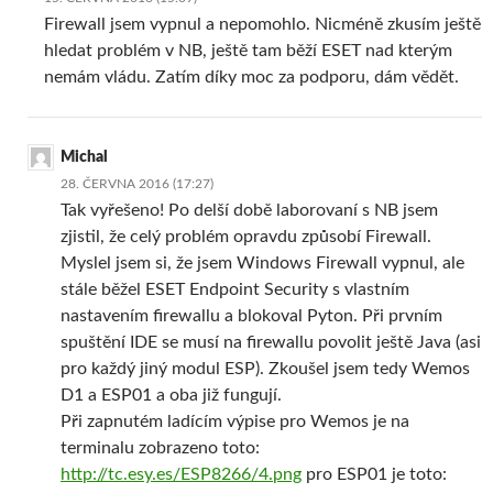
Firewall jsem vypnul a nepomohlo. Nicméně zkusím ještě
hledat problém v NB, ještě tam běží ESET nad kterým
nemám vládu. Zatím díky moc za podporu, dám vědět.
Michal
28. ČERVNA 2016 (17:27)
Tak vyřešeno! Po delší době laborovaní s NB jsem
zjistil, že celý problém opravdu způsobí Firewall.
Myslel jsem si, že jsem Windows Firewall vypnul, ale
stále běžel ESET Endpoint Security s vlastním
nastavením firewallu a blokoval Pyton. Při prvním
spuštění IDE se musí na firewallu povolit ještě Java (asi
pro každý jiný modul ESP). Zkoušel jsem tedy Wemos
D1 a ESP01 a oba již fungují.
Při zapnutém ladícím výpise pro Wemos je na
terminalu zobrazeno toto:
http://tc.esy.es/ESP8266/4.png
pro ESP01 je toto: