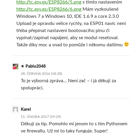
http://tc.esy.es/ESP8266/5.png
s tímto nastavením
http://tc.esy.es/ESP8266/6.png
Mám vyzkoušené
Windows 7 a Windows 10, IDE 1.6.9 a core 2.3.0
Upload je opravdu velice rychly, na ESP01 navíc není
třeba přepínat nastavení bootovacího pinu či
vypínat/zapínat napájení, aby se modul resetoval.
Takže díky moc a snad to pomůže i někomu dalšímu
Pablo2048
28. ČERVNA 2016 (18:28)
To je výborná zpráva… Není zač – i já děkuji za
spolupráci.
Karel
11. ÚNORA 2017 (19:29)
Děkuji za tip. Pomohlo mi jenom to s tím Pythonem
ve firewallu. Už mi to taky funguje. Super!