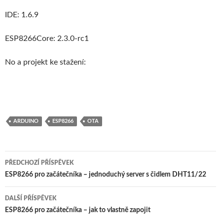
IDE: 1.6.9
ESP8266Core: 2.3.0-rc1
No a projekt ke stažení:
ARDUINO
ESP8266
OTA
Navigace
PŘEDCHOZÍ PŘÍSPĚVEK
pro
ESP8266 pro začátečníka – jednoduchý server s čidlem DHT11/22
příspěvky
DALŠÍ PŘÍSPĚVEK
ESP8266 pro začátečníka – jak to vlastně zapojit