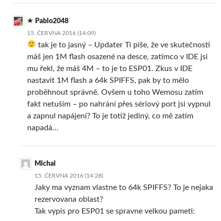
Pablo2048
15. ČERVNA 2016 (14:09)
tak je to jasný – Updater Ti píše, že ve skutečnosti
máš jen 1M flash osazené na desce, zatímco v IDE jsi
mu řekl, že máš 4M – to je to ESP01. Zkus v IDE
nastavit 1M flash a 64k SPIFFS, pak by to mělo
proběhnout správně. Ovšem u toho Wemosu zatím
fakt netuším – po nahrání přes sériový port jsi vypnul
a zapnul napájení? To je totiž jediný, co mě zatím
napadá…
Michal
15. ČERVNA 2016 (14:28)
Jaky ma vyznam vlastne to 64k SPIFFS? To je nejaka
rezervovana oblast?
Tak vypis pro ESP01 se spravne velkou pameti: