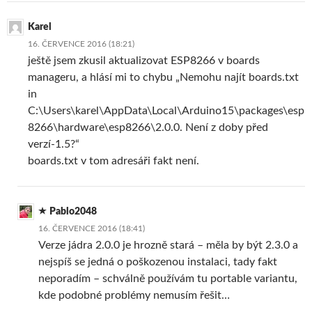
Karel
16. ČERVENCE 2016 (18:21)
ještě jsem zkusil aktualizovat ESP8266 v boards
manageru, a hlásí mi to chybu „Nemohu najít boards.txt
in
C:\Users\karel\AppData\Local\Arduino15\packages\esp
8266\hardware\esp8266\2.0.0. Není z doby před
verzí-1.5?“
boards.txt v tom adresáři fakt není.
Pablo2048
16. ČERVENCE 2016 (18:41)
Verze jádra 2.0.0 je hrozně stará – měla by být 2.3.0 a
nejspíš se jedná o poškozenou instalaci, tady fakt
neporadím – schválně používám tu portable variantu,
kde podobné problémy nemusím řešit…