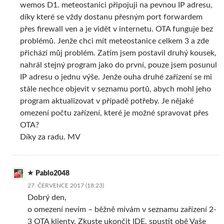
wemos D1. meteostanici připojuji na pevnou IP adresu,
díky které se vždy dostanu přesným port forwardem
přes firewall ven a je vidět v internetu. OTA funguje bez
problémů. Jenže chci mít meteostanice celkem 3 a zde
přichází můj problém. Zatím jsem postavil druhý kousek,
nahrál stejný program jako do první, pouze jsem posunul
IP adresu o jednu výše. Jenže ouha druhé zařízení se mi
stále nechce objevit v seznamu portů, abych mohl jeho
program aktualizovat v případě potřeby. Je nějaké
omezení počtu zařízení, které je možné spravovat přes
OTA?
Díky za radu. MV
Pablo2048
27. ČERVENCE 2017 (18:23)
Dobrý den,
o omezení nevím – běžně mívám v seznamu zařízení 2-
3 OTA klienty. Zkuste ukončit IDE, spustit obě Vaše