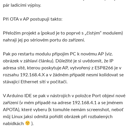
pár ladícími výpisy.
Při OTA v AP postupuji takto:
Přeložím projekt a (pokud je to poprvé s „čistým“ modulem)
nahraji jej po sériovém portu do zařízení.
Pak po restartu modulu připojím PC k novému AP (viz.
obrázek v záhlaví článku). Důležité je si uvědomit, že IP
adresa sítě, kterou poskytuje AP, vytvořený z ESP8266 je v
rozsahu 192.168.4.X a v žádném případě nesmí kolidovat se
stávající Ethernet sítí v počítači.
V Arduino IDE se pak v nástrojích v položce Port objeví nové
zařízení (v mém případě na adrese 192.168.4.1 a se jménem
APOTA), které vyberu (k tomuhle nemám screenshot, neboť
můj Linux jaksi odmítá pořídit obrázek při rozbalených
nabídkách
).