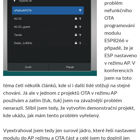
problém
nefunkčního
OTA
programování
modulu
ESP8266 v
případě, že je
ESP nastaveno
v režimu AP. V
konferencích
jsem na toto
téma četl několik článků, kde si i další lidé stěžují na stejné
chování. Já ale v jednom z projektů OTA v režimu AP
používám a zatím (ťuk, ťuk) jsem na závažnější problém
nenarazil. Slíbil jsem tedy, že vytvořím demonstrační projekt,
kde ukážu, jak mám tento problém vyřešený.
Vyextrahoval jsem tedy jen surové jádro, které řeší nastavení
modulu do AP režimu a OTA část a celé jsem to doplnil jen