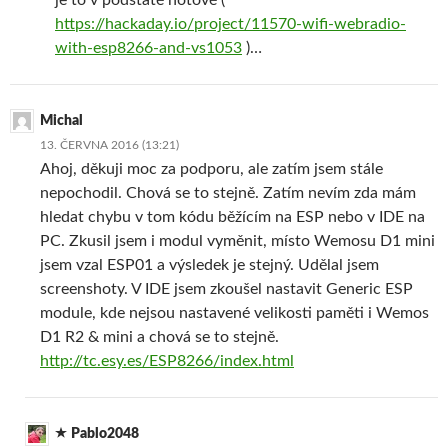
https://hackaday.io/project/11570-wifi-webradio-
with-esp8266-and-vs1053
)…
Michal
13. ČERVNA 2016 (13:21)
Ahoj, děkuji moc za podporu, ale zatím jsem stále
nepochodil. Chová se to stejně. Zatím nevím zda mám
hledat chybu v tom kódu běžícím na ESP nebo v IDE na
PC. Zkusil jsem i modul vyměnit, místo Wemosu D1 mini
jsem vzal ESP01 a výsledek je stejný. Udělal jsem
screenshoty. V IDE jsem zkoušel nastavit Generic ESP
module, kde nejsou nastavené velikosti paměti i Wemos
D1 R2 & mini a chová se to stejně.
http://tc.esy.es/ESP8266/index.html
Pablo2048