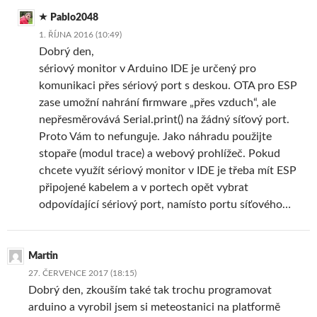
Pablo2048
1. ŘÍJNA 2016 (10:49)
Dobrý den,
sériový monitor v Arduino IDE je určený pro
komunikaci přes sériový port s deskou. OTA pro ESP
zase umožní nahrání firmware „přes vzduch“, ale
nepřesměrovává Serial.print() na žádný síťový port.
Proto Vám to nefunguje. Jako náhradu použijte
stopaře (modul trace) a webový prohlížeč. Pokud
chcete využít sériový monitor v IDE je třeba mít ESP
připojené kabelem a v portech opět vybrat
odpovídající sériový port, namísto portu síťového…
Martin
27. ČERVENCE 2017 (18:15)
Dobrý den, zkouším také tak trochu programovat
arduino a vyrobil jsem si meteostanici na platformě