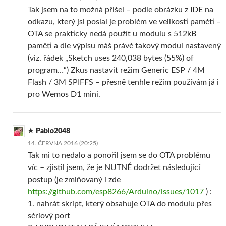
Tak jsem na to možná přišel – podle obrázku z IDE na
odkazu, který jsi poslal je problém ve velikosti paměti –
OTA se prakticky nedá použít u modulu s 512kB
paměti a dle výpisu máš právě takový modul nastavený
(viz. řádek „Sketch uses 240,038 bytes (55%) of
program…“) Zkus nastavit režim Generic ESP / 4M
Flash / 3M SPIFFS – přesně tenhle režim používám já i
pro Wemos D1 mini.
Pablo2048
14. ČERVNA 2016 (20:25)
Tak mi to nedalo a ponořil jsem se do OTA problému
víc – zjistil jsem, že je NUTNÉ dodržet následující
postup (je zmiňovaný i zde
https://github.com/esp8266/Arduino/issues/1017
) :
1. nahrát skript, který obsahuje OTA do modulu přes
sériový port