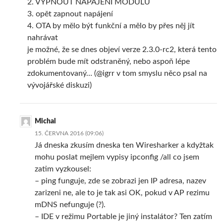
2. VYPNOUT NAPÁJENÍ MODULU
3. opět zapnout napájení
4. OTA by mělo být funkční a mělo by přes něj jít
nahrávat
je možné, že se dnes objeví verze 2.3.0-rc2, která tento
problém bude mít odstraněný, nebo aspoň lépe
zdokumentovaný… (@igrr v tom smyslu něco psal na
vývojářské diskuzi)
Michal
15. ČERVNA 2016 (09:06)
Já dneska zkusím dneska ten Wiresharker a kdyžtak
mohu poslat mejlem vypisy ipconfig /all co jsem
zatim vyzkousel:
– ping funguje, zde se zobrazi jen IP adresa, nazev
zarizeni ne, ale to je tak asi OK, pokud v AP rezimu
mDNS nefunguje (?).
– IDE v režimu Portable je jiný instalátor? Ten zatím