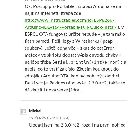
Ok. Postup pro Portable instalaci Arduina se dá
najít na internetu (třeba zde
http://www.instructables.com/id/ESP8266-
Arduino-IDE-164-Portable-Full-Quick-Instal/
). V
ESP01 OTA fungovat určitě nebude – je tam málo
flash paměti. Pošli logy z Wiresharku (.pcap
soubory). Ještě jedna věc – zkus do otaError
metody ve skriptu dopsat výpis důvodu chyby –
Serial.println((int)error);
nejlépe třeba
a
napiš, co to vrátí za číslo. Zkusím kouknout do
zdrojáku ArduinoOTA, kde by mohl být zádrhel.
Další věc je, že dnes ráno vyšel 2.3.0-rc2, takže se
dá zkusit i nová verze jádra…
Michal
15. ČERVNA 2016 (13:04)
Updatl jsem na 2.3.0-rc2, rozdil na prvni pohled