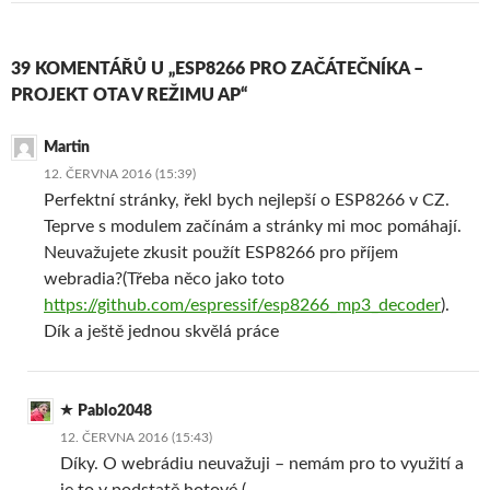
39 KOMENTÁŘŮ U „ESP8266 PRO ZAČÁTEČNÍKA –
PROJEKT OTA V REŽIMU AP“
Martin
12. ČERVNA 2016 (15:39)
Perfektní stránky, řekl bych nejlepší o ESP8266 v CZ.
Teprve s modulem začínám a stránky mi moc pomáhají.
Neuvažujete zkusit použít ESP8266 pro příjem
webradia?(Třeba něco jako toto
https://github.com/espressif/esp8266_mp3_decoder
).
Dík a ještě jednou skvělá práce
Pablo2048
12. ČERVNA 2016 (15:43)
Díky. O webrádiu neuvažuji – nemám pro to využití a
je to v podstatě hotové (