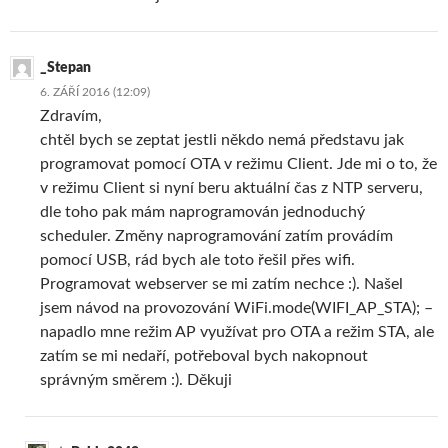
_Stepan
6. ZÁŘÍ 2016 (12:09)
Zdravím,
chtěl bych se zeptat jestli někdo nemá představu jak
programovat pomocí OTA v režimu Client. Jde mi o to, že
v režimu Client si nyní beru aktuální čas z NTP serveru,
dle toho pak mám naprogramován jednoduchý
scheduler. Změny naprogramování zatím provádím
pomocí USB, rád bych ale toto řešil přes wifi.
Programovat webserver se mi zatím nechce :). Našel
jsem návod na provozování WiFi.mode(WIFI_AP_STA); –
napadlo mne režim AP využívat pro OTA a režim STA, ale
zatím se mi nedaří, potřeboval bych nakopnout
správným směrem :). Děkuji