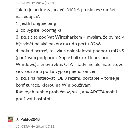
13. ČERVNA 2016 (17:01)
Tak to je hodně zajímavé. Můžeš prosím vyzkoušet
následující?:
1. jestli funguje ping
2. co vypíše ipconfig /all
3. zkusit se podívat Wiresharkem – myslím, že by měly
být vidět nějaké pakety na udp portu 8266
4. pokud nemáš, tak zkus doinstalovat podporu mDNS
(používám podporu z Apple balíku k iTunes pro
Windows) a znovu zkus OTA – tady mě ale mate to, že
se v seznamu portů vypíše jméno zařízení
5. zkus nainstalovat IDE v režimu portable – tohle je
konfigurace, kterou na Win používám
Rád bych tenhle problém vyřešil, aby APOTA mohli
používat i ostatní…
Pablo2048
13. ČERVNA 2016 (17:11)