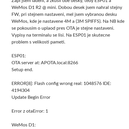
Zapl jsem ladeni, a zkusil obe desky, tedy ESP01 a
WeMos D1 R2 @ mini. Dobou desek jsem nahral stejny
FW, pri stejnem nastaveni, mel jsem vybranou desku
WeMos, kde je nastavene 4M a (3M SPIFFS). Na NB kde
se pokousim o uplaod pres OTA je stejne nastaveni.
Vypisy na terminalu se lisi. Na ESP01 je skutecne
problem s velikosti pameti.
ESP01:
OTA server at: APOTA.local:8266
Setup end.
ERROR[8]: Flash config wrong real: 1048576 IDE:
4194304
Update Begin Error
Error z otaError: 1
WeMos D1: