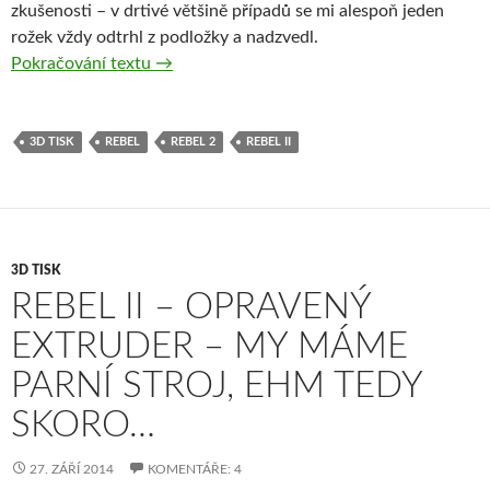
zkušenosti – v drtivé většině případů se mi alespoň jeden
rožek vždy odtrhl z podložky a nadzvedl.
Rebel II – Obří tisk a technologické pokusy
Pokračování textu
→
3D TISK
REBEL
REBEL 2
REBEL II
3D TISK
REBEL II – OPRAVENÝ
EXTRUDER – MY MÁME
PARNÍ STROJ, EHM TEDY
SKORO…
27. ZÁŘÍ 2014
KOMENTÁŘE: 4