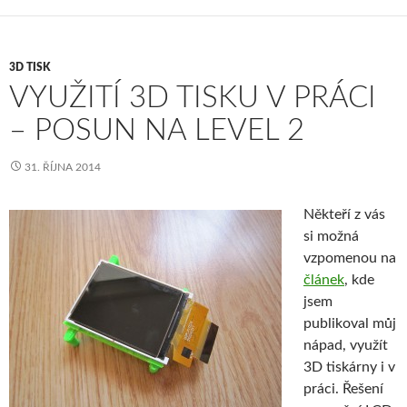
3D TISK
VYUŽITÍ 3D TISKU V PRÁCI
– POSUN NA LEVEL 2
31. ŘÍJNA 2014
Někteří z vás
si možná
vzpomenou na
článek
, kde
jsem
publikoval můj
nápad, využít
3D tiskárny i v
práci. Řešení