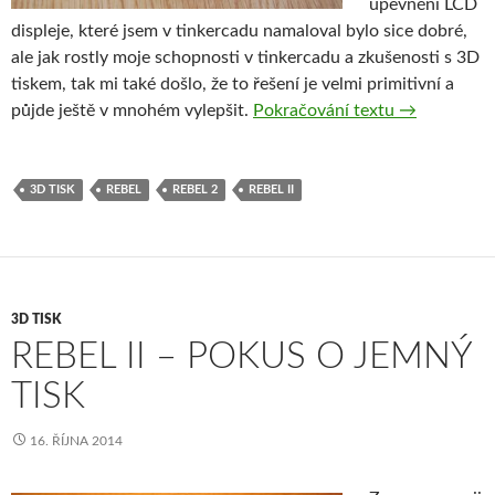
upevnění LCD
displeje, které jsem v tinkercadu namaloval bylo sice dobré,
ale jak rostly moje schopnosti v tinkercadu a zkušenosti s 3D
tiskem, tak mi také došlo, že to řešení je velmi primitivní a
Využití 3D t
půjde ještě v mnohém vylepšit.
Pokračování textu
→
3D TISK
REBEL
REBEL 2
REBEL II
3D TISK
REBEL II – POKUS O JEMNÝ
TISK
16. ŘÍJNA 2014