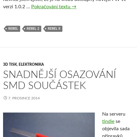
Rebel II – Update na Marlin F
verzi 1.0.2 …
Pokračování textu
→
REBEL
REBEL 2
REBEL II
3D TISK
,
ELEKTRONIKA
SNADNĚJŠÍ OSAZOVÁNÍ
SMD SOUČÁSTEK
7. PROSINCE 2014
Na serveru
tindie
se
objevila sada
přípravků,