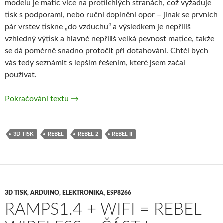
modelu je matic více na protilehlých stranách, což vyžaduje
tisk s podporami, nebo ruční doplnění opor – jinak se prvních
pár vrstev tiskne „do vzduchu“ a výsledkem je nepříliš
vzhledný výtisk a hlavně nepříliš velká pevnost matice, takže
se dá poměrně snadno protočit při dotahování. Chtěl bych
vás tedy seznámit s lepším řešením, které jsem začal
používat.
3D tisk – jak na závity ve výtiscích
Pokračování textu
→
3D TISK
REBEL
REBEL 2
REBEL II
3D TISK
,
ARDUINO
,
ELEKTRONIKA
,
ESP8266
RAMPS1.4 + WIFI = REBEL