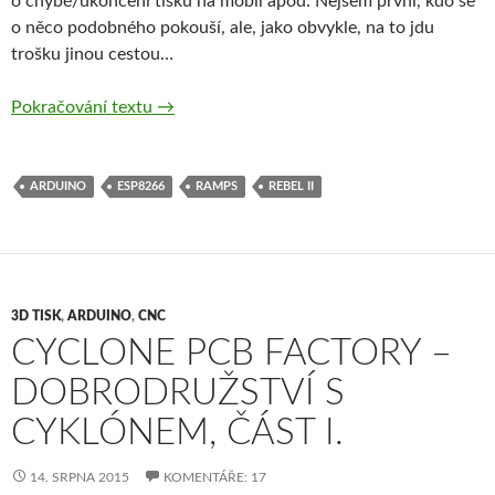
o chybě/ukončení tisku na mobil apod. Nejsem první, kdo se
o něco podobného pokouší, ale, jako obvykle, na to jdu
trošku jinou cestou…
RAMPS1.4 + WiFi = Rebel Wireless – část I
Pokračování textu
→
ARDUINO
ESP8266
RAMPS
REBEL II
3D TISK
,
ARDUINO
,
CNC
CYCLONE PCB FACTORY –
DOBRODRUŽSTVÍ S
CYKLÓNEM, ČÁST I.
14. SRPNA 2015
KOMENTÁŘE: 17