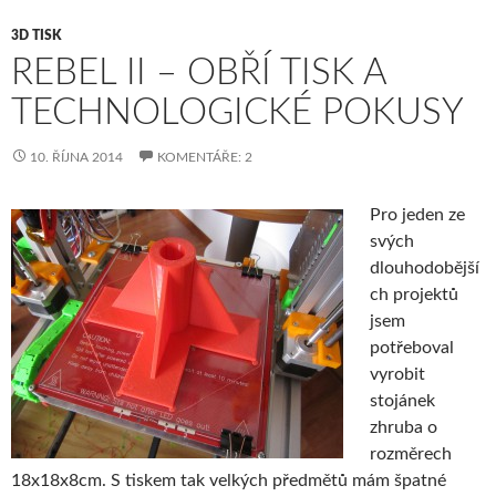
3D TISK
REBEL II – OBŘÍ TISK A
TECHNOLOGICKÉ POKUSY
10. ŘÍJNA 2014
KOMENTÁŘE: 2
Pro jeden ze
svých
dlouhodobější
ch projektů
jsem
potřeboval
vyrobit
stojánek
zhruba o
rozměrech
18x18x8cm. S tiskem tak velkých předmětů mám špatné