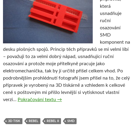
která
usnadňuje
ruční
osazování
SMD
komponent na
desku plošných spojů. Princip těch přípravků se mi velmi líbí
– považuji to za velmi dobrý nápad, usnadňující ruční
osazování a protože moje přítelkyně pracuje jako
elektromechanička, tak by jí určitě přišel celkem vhod. Po
podrobnějším prohlédnutí fotografií jsem přišel na to, že celý
přípravek je vyrobený na 3D tiskárně a vzhledem k celkové
ceně s poštovným mi přišlo levnější si vytisknout vlastní
Snadnější osazování SMD součástek
verzi…
Pokračování textu
→
3D TISK
REBEL
REBEL II
SMD