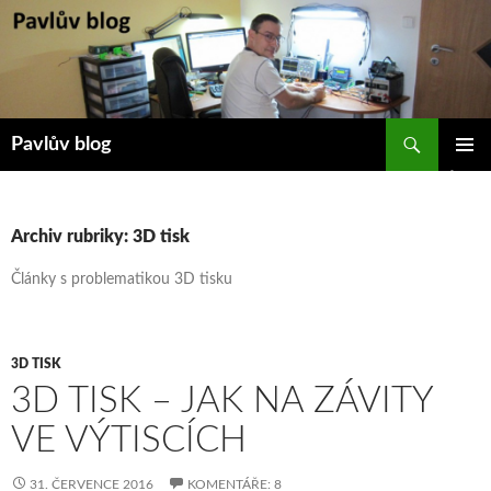
Přejít
k
obsahu
webu
Hledat
Pavlův blog
ZÁKLAD
NAVIGA
MENU
Archiv rubriky: 3D tisk
Články s problematikou 3D tisku
3D TISK
3D TISK – JAK NA ZÁVITY
VE VÝTISCÍCH
31. ČERVENCE 2016
KOMENTÁŘE: 8