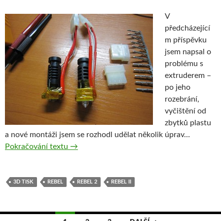
V
předcházející
m příspěvku
jsem napsal o
problému s
extruderem –
po jeho
rozebrání,
vyčištění od
zbytků plastu
a nové montáži jsem se rozhodl udělat několik úprav…
Rebel II – Opravený extruder – my máme par
Pokračování textu
→
3D TISK
REBEL
REBEL 2
REBEL II