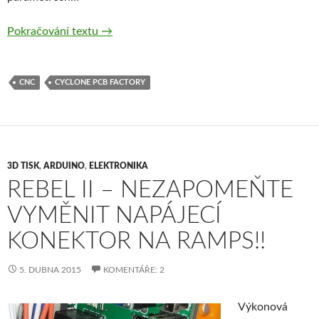
Cyclone PCB Factory – dobrodružství s cykl
Pokračování textu
→
CNC
CYCLONE PCB FACTORY
3D TISK
,
ARDUINO
,
ELEKTRONIKA
REBEL II – NEZAPOMEŇTE
VYMĚNIT NAPÁJECÍ
KONEKTOR NA RAMPS!!
5. DUBNA 2015
KOMENTÁŘE: 2
Výkonová