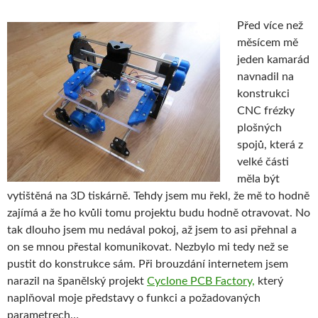
Před více než
měsícem mě
jeden kamarád
navnadil na
konstrukci
CNC frézky
plošných
spojů, která z
velké části
měla být
vytištěná na 3D tiskárně. Tehdy jsem mu řekl, že mě to hodně
zajímá a že ho kvůli tomu projektu budu hodně otravovat. No
tak dlouho jsem mu nedával pokoj, až jsem to asi přehnal a
on se mnou přestal komunikovat. Nezbylo mi tedy než se
pustit do konstrukce sám. Při brouzdání internetem jsem
narazil na španělský projekt
Cyclone PCB Factory,
který
naplňoval moje představy o funkci a požadovaných
parametrech…