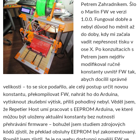
Petrem Zahradníkem. Šlo
o Marlin FW ve verzi
1.0.0. Fungoval dobře a
nebyl důvod ho měnit až
do doby, kdy mi začala
vadit nepřesnost tisku v
ose X. Po konzultacích s
Petrem jsem nejdřív
modifikoval ručně
konstanty uvnitř FW tak,
abych docílil správné
velikosti – to se sice podařilo, ale celý postup určit novou
konstantu, překompilovat FW, nahrát ho do Arduina,
vytisknout zkušební výtisk, příliš pohodlný nebyl. Věděl jsem,
že Repetier Host umí pracovat s EEPROM Arduina, ve které
můžou být uloženy aktuální konstanty bez nutnosti
přehrávání firmware – bohužel jsem studiem zdrojových
kódů zjistil, že překlad obsluhy EEPROM byl zakomentovaný.
Rovněž jsem zjistil, že je na webu dostupný novější FW ve