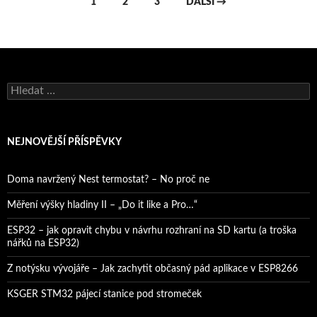
Navigace
1
2
3
DALŠÍ →
pro
příspěvky
Vyhledávání
NEJNOVĚJŠÍ PŘÍSPĚVKY
Doma navržený Nest termostat? – No proč ne
Měření výšky hladiny II – „Do it like a Pro…“
ESP32 – jak opravit chybu v návrhu rozhraní na SD kartu (a troška
nářků na ESP32)
Z notýsku vývojáře – Jak zachytit občasný pád aplikace v ESP8266
KSGER STM32 pájecí stanice pod stromeček