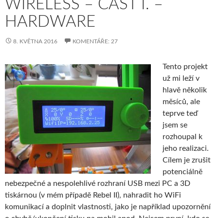
WIRELESS – ČÁST I. –
HARDWARE
8. KVĚTNA 2016
KOMENTÁŘE: 27
Tento projekt
už mi leží v
hlavě několik
měsíců, ale
teprve teď
jsem se
rozhoupal k
jeho realizaci.
Cílem je zrušit
potenciálně
nebezpečné a nespolehlivé rozhraní USB mezi PC a 3D
tiskárnou (v mém případě Rebel II), nahradit ho WiFi
komunikací a doplnit vlastnosti, jako je například upozornění