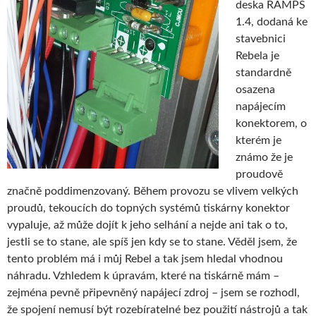
deska RAMPS
1.4, dodaná ke
stavebnici
Rebela je
standardně
osazena
napájecím
konektorem, o
kterém je
známo že je
proudově
značně poddimenzovaný. Během provozu se vlivem velkých
proudů, tekoucích do topných systémů tiskárny konektor
vypaluje, až může dojít k jeho selhání a nejde ani tak o to,
jestli se to stane, ale spíš jen kdy se to stane. Věděl jsem, že
tento problém má i můj Rebel a tak jsem hledal vhodnou
náhradu. Vzhledem k úpravám, které na tiskárně mám –
zejména pevně připevněný napájecí zdroj – jsem se rozhodl,
že spojení nemusí být rozebíratelné bez použití nástrojů a tak