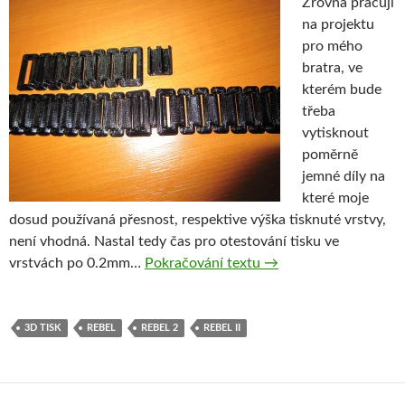
Zrovna pracuji
na projektu
pro mého
bratra, ve
kterém bude
třeba
vytisknout
poměrně
jemné díly na
které moje
dosud používaná přesnost, respektive výška tisknuté vrstvy,
není vhodná. Nastal tedy čas pro otestování tisku ve
Rebel II – pokus o jemn
vrstvách po 0.2mm…
Pokračování textu
→
3D TISK
REBEL
REBEL 2
REBEL II