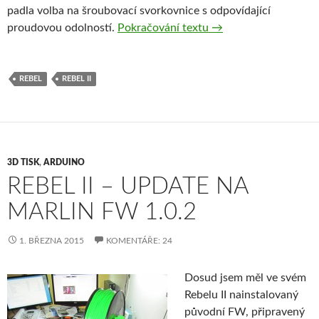
padla volba na šroubovací svorkovnice s odpovídající
Rebel II – nezapomeň
proudovou odolností.
Pokračování textu
→
REBEL
REBEL II
3D TISK
,
ARDUINO
REBEL II – UPDATE NA
MARLIN FW 1.0.2
1. BŘEZNA 2015
KOMENTÁŘE: 24
Dosud jsem měl ve svém
Rebelu II nainstalovaný
původní FW, připravený