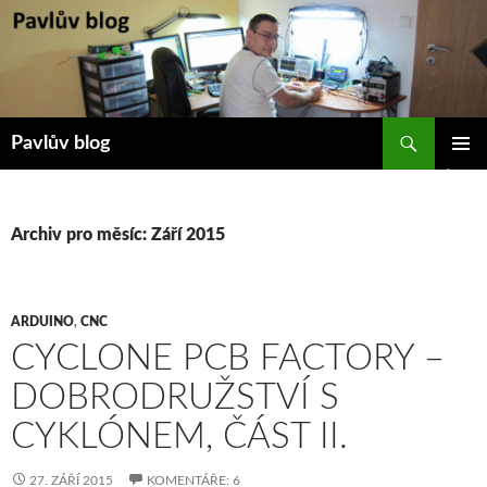
Přejít
k
obsahu
webu
Hledat
Pavlův blog
ZÁKLAD
NAVIGA
MENU
Archiv pro měsíc: Září 2015
ARDUINO
,
CNC
CYCLONE PCB FACTORY –
DOBRODRUŽSTVÍ S
CYKLÓNEM, ČÁST II.
27. ZÁŘÍ 2015
KOMENTÁŘE: 6