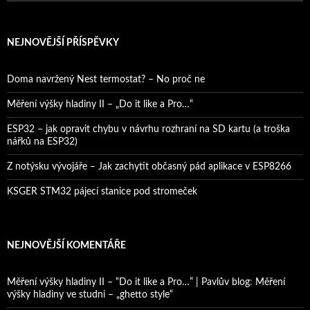
NEJNOVĚJŠÍ PŘÍSPĚVKY
Doma navržený Nest termostat? – No proč ne
Měření výšky hladiny II – „Do it like a Pro…“
ESP32 – jak opravit chybu v návrhu rozhraní na SD kartu (a troška
nářků na ESP32)
Z notýsku vývojáře – Jak zachytit občasný pád aplikace v ESP8266
KSGER STM32 pájecí stanice pod stromeček
NEJNOVĚJŠÍ KOMENTÁŘE
Měření výšky hladiny II – “Do it like a Pro…” | Pavlův blog
:
Měření
výšky hladiny ve studni – „ghetto style“