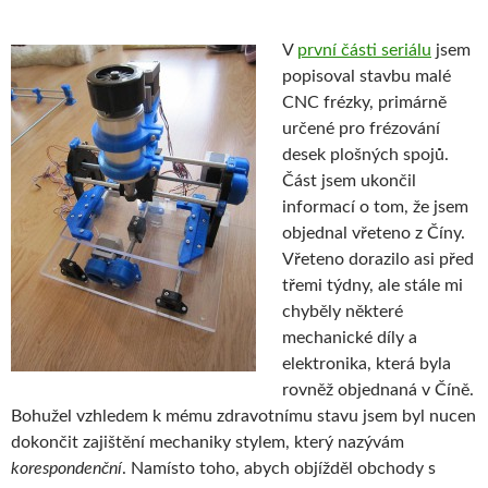
V
první části seriálu
jsem
popisoval stavbu malé
CNC frézky, primárně
určené pro frézování
desek plošných spojů.
Část jsem ukončil
informací o tom, že jsem
objednal vřeteno z Číny.
Vřeteno dorazilo asi před
třemi týdny, ale stále mi
chyběly některé
mechanické díly a
elektronika, která byla
rovněž objednaná v Číně.
Bohužel vzhledem k mému zdravotnímu stavu jsem byl nucen
dokončit zajištění mechaniky stylem, který nazývám
korespondenční
. Namísto toho, abych objížděl obchody s