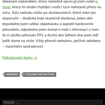
železným materiálem, který následně opracuji jsem našel
e-
shop
, který mi dodal chybějící vodicí tyče nařezané přímo na
míru. Tuto metodu můžu po zkušenostech, které mám jen
doporučit – dodávka byla skutečně blesková, jeden den
dopoledne jsem udělal objednávku a zaplatil bankovním
převodem, odpoledne jsem dostal e-mail s informací o tom,
že si zásilku převzalo PPL a druhý den během dne jsem měl
balík doma na stole. Vždy přesně nařezáno, pečlivě zabaleno
– maximální spokojenost.
Cyclone PCB Factory – dobrodružství s cykló
Pokračování textu
→
ARDUINO
CYCLONE PCB FACTORY
Vyhledávání