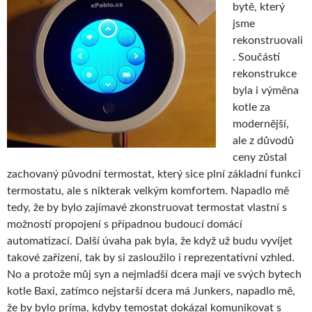
bytě, který
jsme
rekonstruovali
. Součástí
rekonstrukce
byla i výměna
kotle za
modernější,
ale z důvodů
ceny zůstal
zachovaný původní termostat, který sice plní základní funkci
termostatu, ale s nikterak velkým komfortem. Napadlo mě
tedy, že by bylo zajímavé zkonstruovat termostat vlastní s
možností propojení s případnou budoucí domácí
automatizací. Další úvaha pak byla, že když už budu vyvíjet
takové zařízení, tak by si zasloužilo i reprezentativní vzhled.
No a protože můj syn a nejmladší dcera mají ve svých bytech
kotle Baxi, zatímco nejstarší dcera má Junkers, napadlo mě,
že by bylo príma, kdyby temostat dokázal komunikovat s