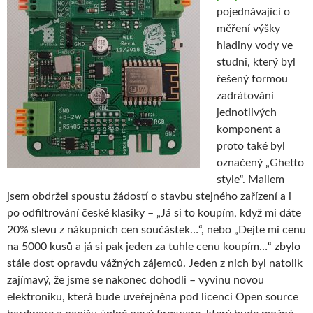
pojednávající o
měření výšky
hladiny vody ve
studni, který byl
řešený formou
zadrátování
jednotlivých
komponent a
proto také byl
označený „Ghetto
style“. Mailem
jsem obdržel spoustu žádostí o stavbu stejného zařízení a i
po odfiltrování české klasiky – „Já si to koupím, když mi dáte
20% slevu z nákupních cen součástek…“, nebo „Dejte mi cenu
na 5000 kusů a já si pak jeden za tuhle cenu koupím…“ zbylo
stále dost opravdu vážných zájemců. Jeden z nich byl natolik
zajímavý, že jsme se nakonec dohodli – vyvinu novou
elektroniku, která bude uveřejněna pod licencí Open source