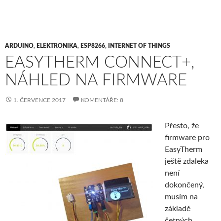
ARDUINO
,
ELEKTRONIKA
,
ESP8266
,
INTERNET OF THINGS
EASYTHERM CONNECT+,
NÁHLED NA FIRMWARE
1. ČERVENCE 2017
KOMENTÁŘE: 8
Přesto, že
firmware pro
EasyTherm
ještě zdaleka
není
dokončený,
musím na
základě
četných