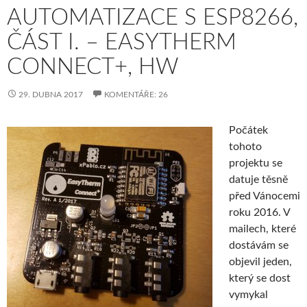
AUTOMATIZACE S ESP8266,
ČÁST I. – EASYTHERM
CONNECT+, HW
29. DUBNA 2017
KOMENTÁŘE: 26
Počátek
tohoto
projektu se
datuje těsně
před Vánocemi
roku 2016. V
mailech, které
dostávám se
objevil jeden,
který se dost
vymykal