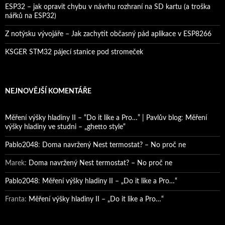
ESP32 – jak opravit chybu v návrhu rozhraní na SD kartu (a troška
nářků na ESP32)
Z notýsku vývojáře – Jak zachytit občasný pád aplikace v ESP8266
KSGER STM32 pájecí stanice pod stromeček
NEJNOVĚJŠÍ KOMENTÁŘE
Měření výšky hladiny II – “Do it like a Pro…” | Pavlův blog
:
Měření
výšky hladiny ve studni – „ghetto style“
Pablo2048
:
Doma navržený Nest termostat? – No proč ne
Marek
:
Doma navržený Nest termostat? – No proč ne
Pablo2048
:
Měření výšky hladiny II – „Do it like a Pro…“
Franta
:
Měření výšky hladiny II – „Do it like a Pro…“