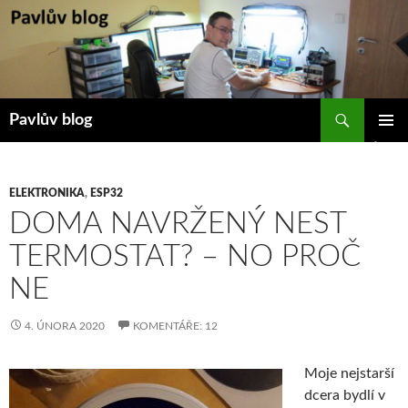
Přejít
k
obsahu
webu
Hledat
Pavlův blog
ZÁKLAD
NAVIGA
MENU
ELEKTRONIKA
,
ESP32
DOMA NAVRŽENÝ NEST
TERMOSTAT? – NO PROČ
NE
4. ÚNORA 2020
KOMENTÁŘE: 12
Moje nejstarší
dcera bydlí v