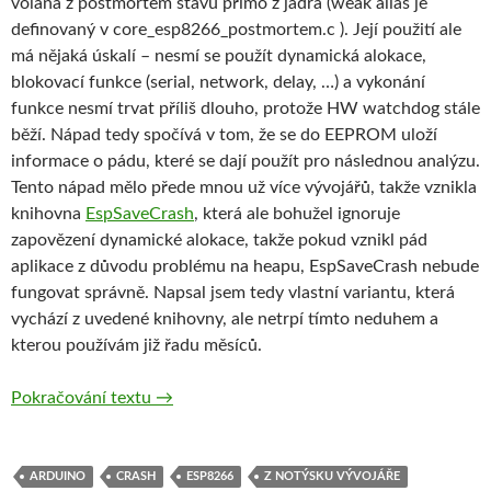
volaná z postmortem stavu přímo z jádra (weak alias je
definovaný v core_esp8266_postmortem.c ). Její použití ale
má nějaká úskalí – nesmí se použít dynamická alokace,
blokovací funkce (serial, network, delay, …) a vykonání
funkce nesmí trvat příliš dlouho, protože HW watchdog stále
běží. Nápad tedy spočívá v tom, že se do EEPROM uloží
informace o pádu, které se dají použít pro následnou analýzu.
Tento nápad mělo přede mnou už více vývojářů, takže vznikla
knihovna
EspSaveCrash
, která ale bohužel ignoruje
zapovězení dynamické alokace, takže pokud vznikl pád
aplikace z důvodu problému na heapu, EspSaveCrash nebude
fungovat správně. Napsal jsem tedy vlastní variantu, která
vychází z uvedené knihovny, ale netrpí tímto neduhem a
kterou používám již řadu měsíců.
Z notýsku vývojáře – Jak zachytit občasný 
Pokračování textu
→
ARDUINO
CRASH
ESP8266
Z NOTÝSKU VÝVOJÁŘE