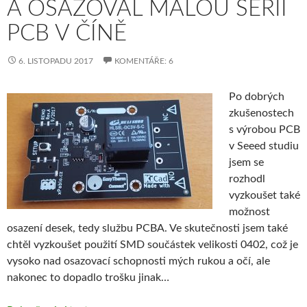
A OSAZOVAL MALOU SÉRII
PCB V ČÍNĚ
6. LISTOPADU 2017
KOMENTÁŘE: 6
Po dobrých
zkušenostech
s výrobou PCB
v Seeed studiu
jsem se
rozhodl
vyzkoušet také
možnost
osazení desek, tedy službu PCBA. Ve skutečnosti jsem také
chtěl vyzkoušet použití SMD součástek velikosti 0402, což je
vysoko nad osazovací schopnosti mých rukou a očí, ale
nakonec to dopadlo trošku jinak…