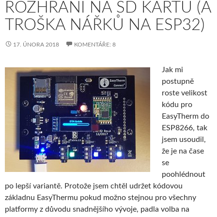
ROZHRANÍ NA SD KARTU (A
TROŠKA NÁŘKŮ NA ESP32)
17. ÚNORA 2018
KOMENTÁŘE: 8
Jak mi
postupně
roste velikost
kódu pro
EasyTherm do
ESP8266, tak
jsem usoudil,
že je na čase
se
poohlédnout
po lepší variantě. Protože jsem chtěl udržet kódovou
základnu EasyThermu pokud možno stejnou pro všechny
platformy z důvodu snadnějšího vývoje, padla volba na