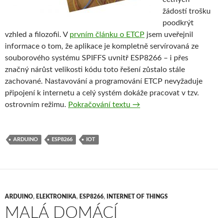
žádostí trošku
poodkrýt
vzhled a filozofii. V
prvním článku o ETCP
jsem uveřejnil
informace o tom, že aplikace je kompletně servírovaná ze
souborového systému SPIFFS uvnitř ESP8266 – i přes
značný nárůst velikosti kódu toto řešení zůstalo stále
zachované. Nastavování a programování ETCP nevyžaduje
připojení k internetu a celý systém dokáže pracovat v tzv.
EasyTherm Connect+, náh
ostrovním režimu.
Pokračování textu
→
ARDUINO
ESP8266
IOT
ARDUINO
,
ELEKTRONIKA
,
ESP8266
,
INTERNET OF THINGS
MALÁ DOMÁCÍ