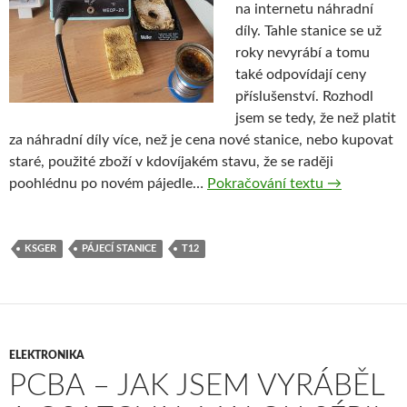
na internetu náhradní
díly. Tahle stanice se už
roky nevyrábí a tomu
také odpovídají ceny
příslušenství. Rozhodl
jsem se tedy, že než platit
za náhradní díly více, než je cena nové stanice, nebo kupovat
staré, použité zboží v kdovíjakém stavu, že se raději
KSGER STM32
poohlédnu po novém pájedle…
Pokračování textu
→
KSGER
PÁJECÍ STANICE
T12
ELEKTRONIKA
PCBA – JAK JSEM VYRÁBĚL