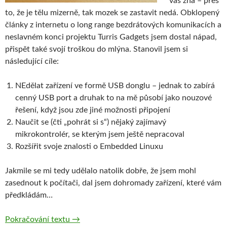
vás zná – přes
to, že je tělu mizerně, tak mozek se zastavit nedá. Obklopený
články z internetu o long range bezdrátových komunikacích a
neslavném konci projektu Turris Gadgets jsem dostal nápad,
přispět také svojí troškou do mlýna. Stanovil jsem si
následující cíle:
NEdělat zařízení ve formě USB donglu – jednak to zabírá
cenný USB port a druhak to na mě působí jako nouzové
řešení, když jsou zde jiné možnosti připojení
Naučit se (čti „pohrát si s“) nějaký zajímavý
mikrokontrolér, se kterým jsem ještě nepracoval
Rozšířit svoje znalosti o Embedded Linuxu
Jakmile se mi tedy udělalo natolik dobře, že jsem mohl
zasednout k počítači, dal jsem dohromady zařízení, které vám
předkládám…
TOLoRa – LoRa komunikace pro Turris Omn
Pokračování textu
→