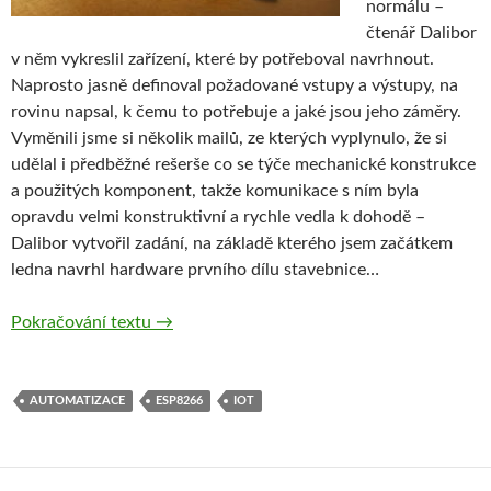
normálu –
čtenář Dalibor
v něm vykreslil zařízení, které by potřeboval navrhnout.
Naprosto jasně definoval požadované vstupy a výstupy, na
rovinu napsal, k čemu to potřebuje a jaké jsou jeho záměry.
Vyměnili jsme si několik mailů, ze kterých vyplynulo, že si
udělal i předběžné rešerše co se týče mechanické konstrukce
a použitých komponent, takže komunikace s ním byla
opravdu velmi konstruktivní a rychle vedla k dohodě –
Dalibor vytvořil zadání, na základě kterého jsem začátkem
ledna navrhl hardware prvního dílu stavebnice…
Malá domácí automatizace s ESP8266, část
Pokračování textu
→
AUTOMATIZACE
ESP8266
IOT