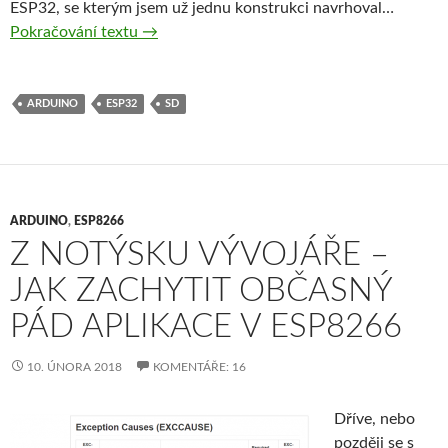
ESP32, se kterým jsem už jednu konstrukci navrhoval…
ESP32 – jak opravit chybu v návrhu rozhran
Pokračování textu
→
ARDUINO
ESP32
SD
ARDUINO
,
ESP8266
Z NOTÝSKU VÝVOJÁŘE –
JAK ZACHYTIT OBČASNÝ
PÁD APLIKACE V ESP8266
10. ÚNORA 2018
KOMENTÁŘE: 16
Dříve, nebo
později se s