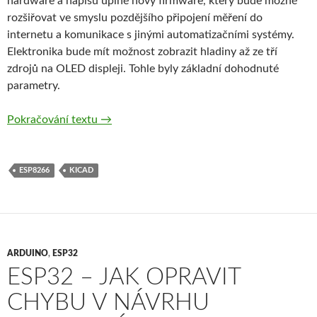
hardware a napíšu úplně nový firmware, který bude možné
rozšiřovat ve smyslu pozdějšího připojení měření do
internetu a komunikace s jinými automatizačními systémy.
Elektronika bude mít možnost zobrazit hladiny až ze tří
zdrojů na OLED displeji. Tohle byly základní dohodnuté
parametry.
Měření výšky hladiny II – „Do it like a Pro…“
Pokračování textu
→
ESP8266
KICAD
ARDUINO
,
ESP32
ESP32 – JAK OPRAVIT
CHYBU V NÁVRHU