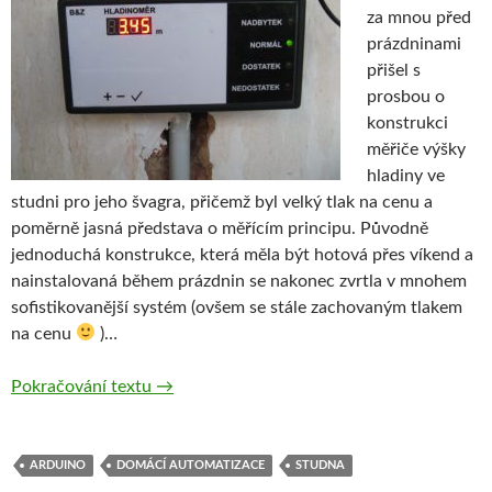
za mnou před
prázdninami
přišel s
prosbou o
konstrukci
měřiče výšky
hladiny ve
studni pro jeho švagra, přičemž byl velký tlak na cenu a
poměrně jasná představa o měřícím principu. Původně
jednoduchá konstrukce, která měla být hotová přes víkend a
nainstalovaná během prázdnin se nakonec zvrtla v mnohem
sofistikovanější systém (ovšem se stále zachovaným tlakem
na cenu
)…
Měření výšky hladiny ve studni – „ghetto sty
Pokračování textu
→
ARDUINO
DOMÁCÍ AUTOMATIZACE
STUDNA