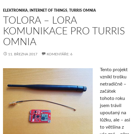
ELEKTRONIKA
,
INTERNET OF THINGS
,
TURRIS OMNIA
TOLORA – LORA
KOMUNIKACE PRO TURRIS
OMNIA
11. BŘEZNA 2017
KOMENTÁŘE: 6
Tento projekt
vznikl trošku
netradičně –
začátek
tohoto roku
jsem trávil
upoutaný na
lůžku, ale – asi
to většina z