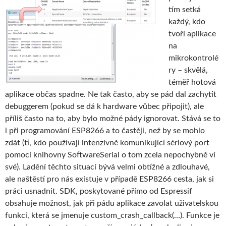
tím setká
každý, kdo
tvoří aplikace
na
mikrokontrolé
ry – skvělá,
téměř hotová
aplikace občas spadne. Ne tak často, aby se pád dal zachytit
debuggerem (pokud se dá k hardware vůbec připojit), ale
příliš často na to, aby bylo možné pády ignorovat. Stává se to
i při programování ESP8266 a to častěji, než by se mohlo
zdát (ti, kdo používají intenzívně komunikující sériový port
pomocí knihovny SoftwareSerial o tom zcela nepochybně ví
své). Ladění těchto situací bývá velmi obtížné a zdlouhavé,
ale naštěstí pro nás existuje v případě ESP8266 cesta, jak si
práci usnadnit. SDK, poskytované přímo od Espressif
obsahuje možnost, jak při pádu aplikace zavolat uživatelskou
funkci, která se jmenuje custom_crash_callback(…). Funkce je