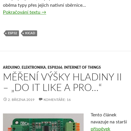
oběma typy přes jejich nativní sběrnice…
Doma navržený Nest termostat? – No proč 
Pokračování textu
→
ESP32
KICAD
ARDUINO
,
ELEKTRONIKA
,
ESP8266
,
INTERNET OF THINGS
MĚŘENÍ VÝŠKY HLADINY II
– „DO IT LIKE A PRO…“
2. BŘEZNA 2019
KOMENTÁŘE: 16
Tento článek
navazuje na starší
příspěvek