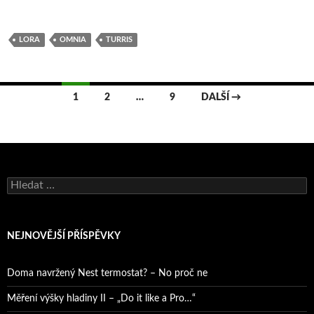
LORA
OMNIA
TURRIS
Navigace
1
2
…
9
DALŠÍ →
pro
příspěvky
Vyhledávání
NEJNOVĚJŠÍ PŘÍSPĚVKY
Doma navržený Nest termostat? – No proč ne
Měření výšky hladiny II – „Do it like a Pro…“