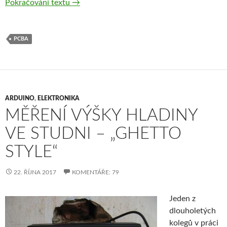
PCBA – Jak jsem vyráběl a osazoval malou s
Pokračování textu
→
PCBA
ARDUINO
,
ELEKTRONIKA
MĚŘENÍ VÝŠKY HLADINY
VE STUDNI – „GHETTO
STYLE“
22. ŘÍJNA 2017
KOMENTÁŘE: 79
Jeden z
dlouholetých
kolegů v práci