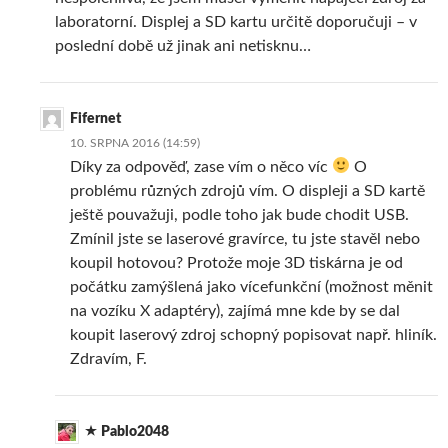
laboratorní. Displej a SD kartu určitě doporučuji – v
poslední době už jinak ani netisknu…
Fifernet
10. SRPNA 2016 (14:59)
Díky za odpověď, zase vím o něco víc
O
problému různých zdrojů vím. O displeji a SD kartě
ještě pouvažuji, podle toho jak bude chodit USB.
Zmínil jste se laserové gravírce, tu jste stavěl nebo
koupil hotovou? Protože moje 3D tiskárna je od
počátku zamýšlená jako vícefunkční (možnost měnit
na vozíku X adaptéry), zajímá mne kde by se dal
koupit laserový zdroj schopný popisovat např. hliník.
Zdravím, F.
Pablo2048