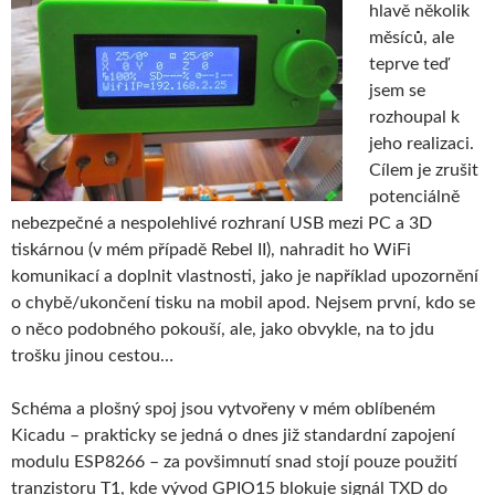
hlavě několik
měsíců, ale
teprve teď
jsem se
rozhoupal k
jeho realizaci.
Cílem je zrušit
potenciálně
nebezpečné a nespolehlivé rozhraní USB mezi PC a 3D
tiskárnou (v mém případě Rebel II), nahradit ho WiFi
komunikací a doplnit vlastnosti, jako je například upozornění
o chybě/ukončení tisku na mobil apod. Nejsem první, kdo se
o něco podobného pokouší, ale, jako obvykle, na to jdu
trošku jinou cestou…
Schéma a plošný spoj jsou vytvořeny v mém oblíbeném
Kicadu – prakticky se jedná o dnes již standardní zapojení
modulu ESP8266 – za povšimnutí snad stojí pouze použití
tranzistoru T1, kde vývod GPIO15 blokuje signál TXD do