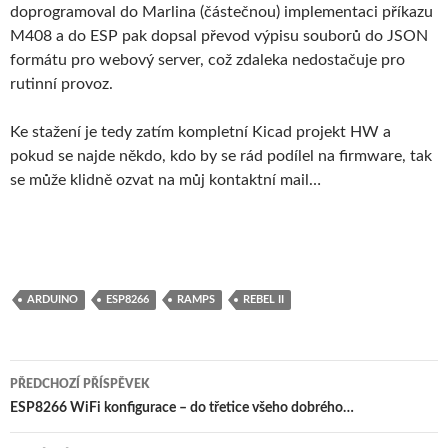
doprogramoval do Marlina (částečnou) implementaci příkazu
M408 a do ESP pak dopsal převod výpisu souborů do JSON
formátu pro webový server, což zdaleka nedostačuje pro
rutinní provoz.
Ke stažení je tedy zatím kompletní Kicad projekt HW a
pokud se najde někdo, kdo by se rád podílel na firmware, tak
se může klidně ozvat na můj kontaktní mail…
ARDUINO
ESP8266
RAMPS
REBEL II
Navigace
PŘEDCHOZÍ PŘÍSPĚVEK
pro
ESP8266 WiFi konfigurace – do třetice všeho dobrého…
příspěvky