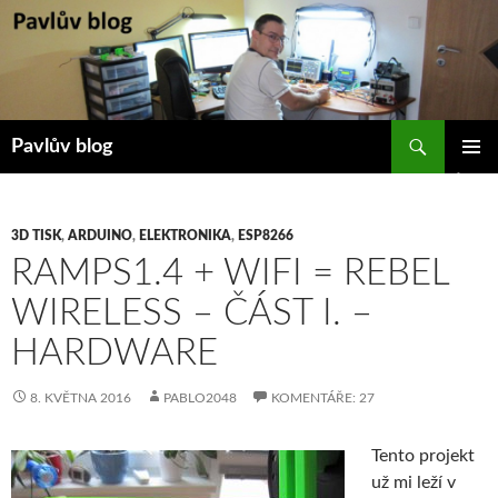
Přejít
k
obsahu
webu
Hledat
Pavlův blog
ZÁKLAD
NAVIGA
MENU
3D TISK
,
ARDUINO
,
ELEKTRONIKA
,
ESP8266
RAMPS1.4 + WIFI = REBEL
WIRELESS – ČÁST I. –
HARDWARE
8. KVĚTNA 2016
PABLO2048
KOMENTÁŘE: 27
Tento projekt
už mi leží v