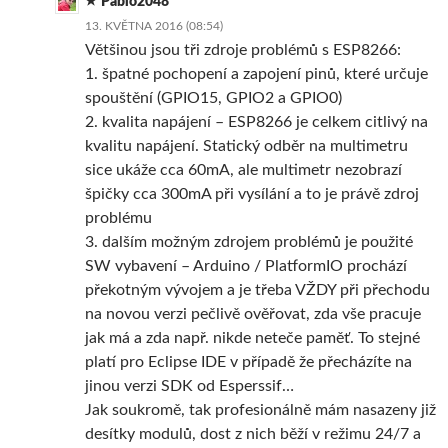
Pablo2048
13. KVĚTNA 2016 (08:54)
Většinou jsou tři zdroje problémů s ESP8266:
1. špatné pochopení a zapojení pinů, které určuje
spouštění (GPIO15, GPIO2 a GPIO0)
2. kvalita napájení – ESP8266 je celkem citlivý na
kvalitu napájení. Statický odběr na multimetru
sice ukáže cca 60mA, ale multimetr nezobrazí
špičky cca 300mA při vysílání a to je právě zdroj
problému
3. dalším možným zdrojem problémů je použité
SW vybavení – Arduino / PlatformIO prochází
překotným vývojem a je třeba VŽDY při přechodu
na novou verzi pečlivě ověřovat, zda vše pracuje
jak má a zda např. nikde neteče paměť. To stejné
platí pro Eclipse IDE v případě že přecházíte na
jinou verzi SDK od Esperssif…
Jak soukromě, tak profesionálně mám nasazeny již
desítky modulů, dost z nich běží v režimu 24/7 a