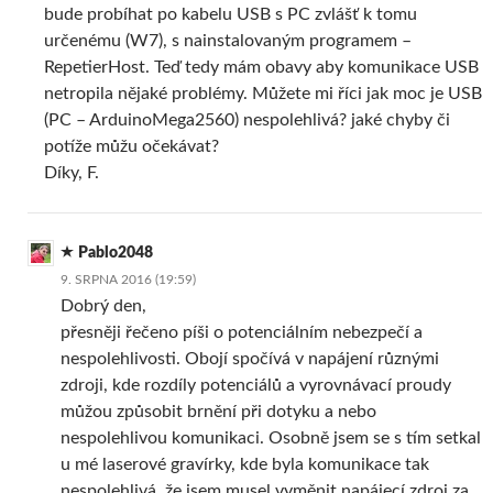
bude probíhat po kabelu USB s PC zvlášť k tomu
určenému (W7), s nainstalovaným programem –
RepetierHost. Teď tedy mám obavy aby komunikace USB
netropila nějaké problémy. Můžete mi říci jak moc je USB
(PC – ArduinoMega2560) nespolehlivá? jaké chyby či
potíže můžu očekávat?
Díky, F.
Pablo2048
9. SRPNA 2016 (19:59)
Dobrý den,
přesněji řečeno píši o potenciálním nebezpečí a
nespolehlivosti. Obojí spočívá v napájení různými
zdroji, kde rozdíly potenciálů a vyrovnávací proudy
můžou způsobit brnění při dotyku a nebo
nespolehlivou komunikaci. Osobně jsem se s tím setkal
u mé laserové gravírky, kde byla komunikace tak
nespolehlivá, že jsem musel vyměnit napájecí zdroj za