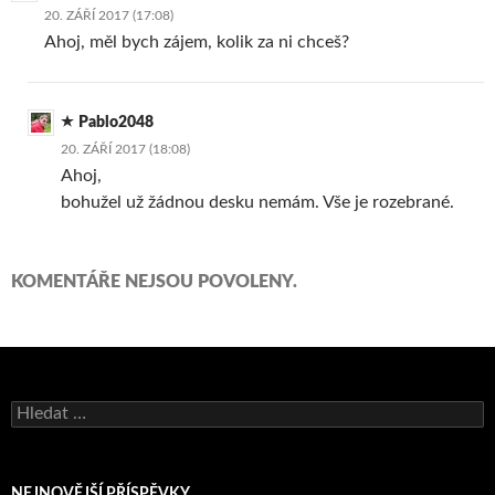
20. ZÁŘÍ 2017 (17:08)
Ahoj, měl bych zájem, kolik za ni chceš?
Pablo2048
20. ZÁŘÍ 2017 (18:08)
Ahoj,
bohužel už žádnou desku nemám. Vše je rozebrané.
KOMENTÁŘE NEJSOU POVOLENY.
Vyhledávání
NEJNOVĚJŠÍ PŘÍSPĚVKY