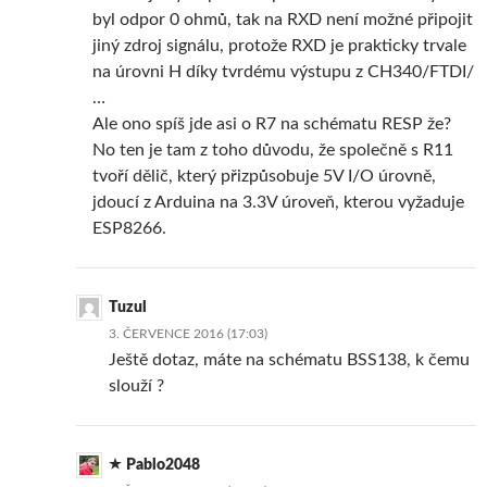
byl odpor 0 ohmů, tak na RXD není možné připojit
jiný zdroj signálu, protože RXD je prakticky trvale
na úrovni H díky tvrdému výstupu z CH340/FTDI/
…
Ale ono spíš jde asi o R7 na schématu RESP že?
No ten je tam z toho důvodu, že společně s R11
tvoří dělič, který přizpůsobuje 5V I/O úrovně,
jdoucí z Arduina na 3.3V úroveň, kterou vyžaduje
ESP8266.
Tuzul
3. ČERVENCE 2016 (17:03)
Ještě dotaz, máte na schématu BSS138, k čemu
slouží ?
Pablo2048