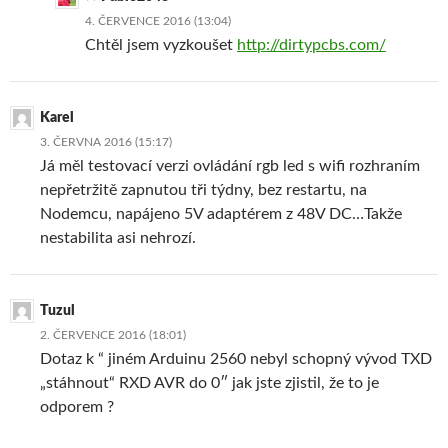
4. ČERVENCE 2016 (13:04)
Chtěl jsem vyzkoušet
http://dirtypcbs.com/
Karel
3. ČERVNA 2016 (15:17)
Já měl testovací verzi ovládání rgb led s wifi rozhraním
nepřetržitě zapnutou tři týdny, bez restartu, na
Nodemcu, napájeno 5V adaptérem z 48V DC…Takže
nestabilita asi nehrozí.
Tuzul
2. ČERVENCE 2016 (18:01)
Dotaz k “ jiném Arduinu 2560 nebyl schopný vývod TXD
„stáhnout“ RXD AVR do 0″ jak jste zjistil, že to je
odporem ?