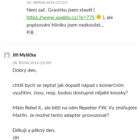
10. SRPNA 2016 (15:31)
Není zač. Gravírku jsem stavěl (
https://www.xpablo.cz/?p=775
), ale
popisování hliníku jsem nezkoušel…
P.B.
Jiří Myšička
28. ŘÍJNA 2016 (12:09)
Dobrý den,
chtěl bych se zeptat jak dopadl nápad s komerčním
využitím. Jsou, resp. budou dostupné nějaké kousky?
Mám Rebel II., ale běží na něm Repetier FW, Vy zmiňujete
Marlin. Je možné tento adaptér provozovat?
Děkuji a pěkný den,
Jiří