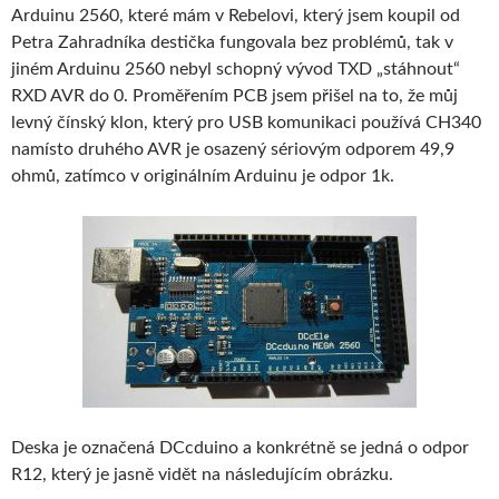
Arduinu 2560, které mám v Rebelovi, který jsem koupil od
Petra Zahradníka destička fungovala bez problémů, tak v
jiném Arduinu 2560 nebyl schopný vývod TXD „stáhnout“
RXD AVR do 0. Proměřením PCB jsem přišel na to, že můj
levný čínský klon, který pro USB komunikaci používá CH340
namísto druhého AVR je osazený sériovým odporem 49,9
ohmů, zatímco v originálním Arduinu je odpor 1k.
Deska je označená DCcduino a konkrétně se jedná o odpor
R12, který je jasně vidět na následujícím obrázku.