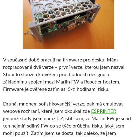
V současné době pracuji na firmware pro desku. Mám
rozpracované dvě verze – první verze, kterou jsem nazval
Stupido sloužila k ověření průchodnosti designu a
základnímu spojení mezi Marlin FW a Repetier hostem.
Firmware je ověřené zatím asi 5-ti hodinami tisku.
Druhá, mnohem sofistikovanější verze, pak má emulovat
webové rozhraní, které jsem okoukal zde
ESPRINTER
jenomže tady jsem narazil. Zjistil jsem, že Marlin FW je snad
ten nejmíň sdílný FW co se týče průběhu tisku, jaký jsem
mohl použít. Zatím jsem se dostal tak daleko, že jsem