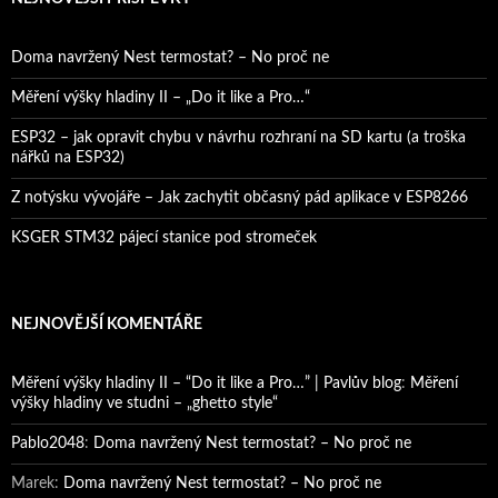
Doma navržený Nest termostat? – No proč ne
Měření výšky hladiny II – „Do it like a Pro…“
ESP32 – jak opravit chybu v návrhu rozhraní na SD kartu (a troška
nářků na ESP32)
Z notýsku vývojáře – Jak zachytit občasný pád aplikace v ESP8266
KSGER STM32 pájecí stanice pod stromeček
NEJNOVĚJŠÍ KOMENTÁŘE
Měření výšky hladiny II – “Do it like a Pro…” | Pavlův blog
:
Měření
výšky hladiny ve studni – „ghetto style“
Pablo2048
:
Doma navržený Nest termostat? – No proč ne
Marek
:
Doma navržený Nest termostat? – No proč ne