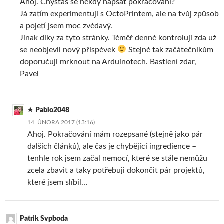
Ahoj. Chystáš se někdy napsat pokračování?
Já zatím experimentuji s OctoPrintem, ale na tvůj způsob
a pojetí jsem moc zvědavý.
Jinak díky za tyto stránky. Téměř denně kontroluji zda už
se neobjevil nový příspěvek
Stejně tak začátečníkům
doporučuji mrknout na Arduinotech. Bastlení zdar,
Pavel
Pablo2048
14. ÚNORA 2017 (13:16)
Ahoj. Pokračování mám rozepsané (stejně jako pár
dalších článků), ale čas je chybějící ingredience –
tenhle rok jsem začal nemocí, které se stále nemůžu
zcela zbavit a taky potřebuji dokončit pár projektů,
které jsem slíbil…
Patrik Svpboda