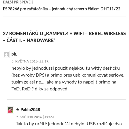
DALŠÍ PŘÍSPĚVEK
ESP8266 pro začátečníka – jednoduchý server s čidlem DHT11/22
27 KOMENTÁŘŮ U „RAMPS1.4 + WIFI = REBEL WIRELESS
– ČÁST I. – HARDWARE“
pb.
8. KVĚTNA 2016 (22:19)
nebylo by jednodussi pouzit nejakou tu witty desticku
(bez vyroby DPS) a primo pres usb komunikovat seriove,
tusim ze asi ne… jake ma vyhody to napojit primo na
TxD, RxD ? diky za odpoved
Pablo2048
9. KVĚTNA 2016 (08:46)
Tak to by určitě jednodušší nebylo. USB rozlišuje dva