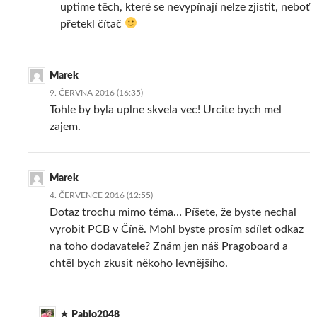
uptime těch, které se nevypínají nelze zjistit, neboť
přetekl čítač
Marek
9. ČERVNA 2016 (16:35)
Tohle by byla uplne skvela vec! Urcite bych mel
zajem.
Marek
4. ČERVENCE 2016 (12:55)
Dotaz trochu mimo téma… Píšete, že byste nechal
vyrobit PCB v Číně. Mohl byste prosím sdílet odkaz
na toho dodavatele? Znám jen náš Pragoboard a
chtěl bych zkusit někoho levnějšího.
Pablo2048