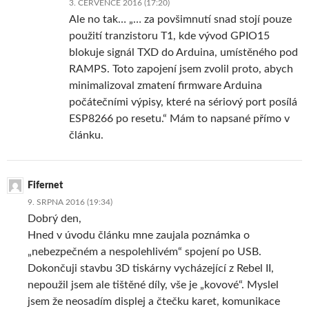
3. ČERVENCE 2016 (17:20)
Ale no tak… „… za povšimnutí snad stojí pouze
použití tranzistoru T1, kde vývod GPIO15
blokuje signál TXD do Arduina, umístěného pod
RAMPS. Toto zapojení jsem zvolil proto, abych
minimalizoval zmatení firmware Arduina
počátečními výpisy, které na sériový port posílá
ESP8266 po resetu.“ Mám to napsané přímo v
článku.
Fifernet
9. SRPNA 2016 (19:34)
Dobrý den,
Hned v úvodu článku mne zaujala poznámka o
„nebezpečném a nespolehlivém“ spojení po USB.
Dokončuji stavbu 3D tiskárny vycházející z Rebel II,
nepoužil jsem ale tištěné díly, vše je „kovové“. Myslel
jsem že neosadím displej a čtečku karet, komunikace