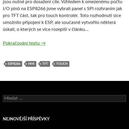
jsou nutné pro dosažení cíle. Vzhledem k omezenému počtu
I/O pinů na ESP8266 jsme vybrali panel s SPI rozhraním jak
pro TFT část, tak pro touch kontrolér. Toto rozhodnutí sice
umožnilo připojení k ESP, ale současně vytvořilo některá
úskalí, o kterých se více rozepíši v článku…
ESP8266 + 2.8“TFT + Touch panel = základ
Pokračování textu
→
ESP8266
HMI
TFT
TOUCH
Vyhledávání
NEJNOVĚJŠÍ PŘÍSPĚVKY