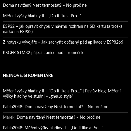
Doma navržený Nest termostat? – No proč ne
Měření výšky hladiny II – „Do it like a Pro…“
ESP32 – jak opravit chybu v návrhu rozhraní na SD kartu (a troška
nářků na ESP32)
Z notýsku vývojáře – Jak zachytit občasný pád aplikace v ESP8266
KSGER STM32 pájecí stanice pod stromeček
NEJNOVĚJŠÍ KOMENTÁŘE
Měření výšky hladiny II – “Do it like a Pro…” | Pavlův blog
:
Měření
výšky hladiny ve studni – „ghetto style“
Pablo2048
:
Doma navržený Nest termostat? – No proč ne
Marek
:
Doma navržený Nest termostat? – No proč ne
Pablo2048
:
Měření výšky hladiny II – „Do it like a Pro…“