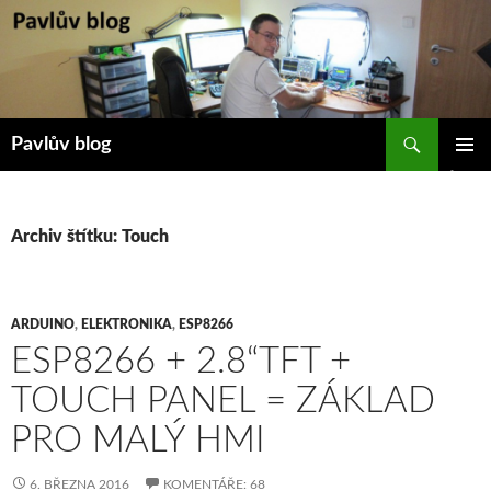
Přejít
k
obsahu
webu
Hledat
Pavlův blog
ZÁKLAD
NAVIGA
MENU
Archiv štítku: Touch
ARDUINO
,
ELEKTRONIKA
,
ESP8266
ESP8266 + 2.8“TFT +
TOUCH PANEL = ZÁKLAD
PRO MALÝ HMI
6. BŘEZNA 2016
KOMENTÁŘE: 68