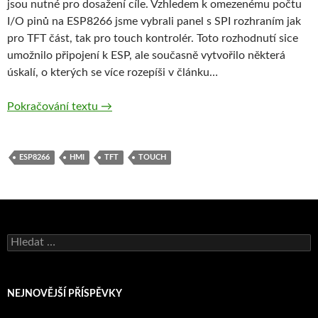
jsou nutné pro dosažení cíle. Vzhledem k omezenému počtu
I/O pinů na ESP8266 jsme vybrali panel s SPI rozhraním jak
pro TFT část, tak pro touch kontrolér. Toto rozhodnutí sice
umožnilo připojení k ESP, ale současně vytvořilo některá
úskalí, o kterých se více rozepíši v článku…
ESP8266 + 2.8“TFT + Touch panel = základ
Pokračování textu
→
ESP8266
HMI
TFT
TOUCH
Vyhledávání
NEJNOVĚJŠÍ PŘÍSPĚVKY