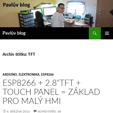
Přejít
k
obsahu
webu
Hledat
Pavlův blog
ZÁKLAD
NAVIGA
MENU
Archiv štítku: TFT
ARDUINO
,
ELEKTRONIKA
,
ESP8266
ESP8266 + 2.8“TFT +
TOUCH PANEL = ZÁKLAD
PRO MALÝ HMI
6. BŘEZNA 2016
KOMENTÁŘE: 68