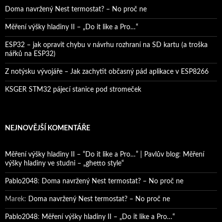
Doma navržený Nest termostat? – No proč ne
Měření výšky hladiny II – „Do it like a Pro…“
ESP32 – jak opravit chybu v návrhu rozhraní na SD kartu (a troška
nářků na ESP32)
Z notýsku vývojáře – Jak zachytit občasný pád aplikace v ESP8266
KSGER STM32 pájecí stanice pod stromeček
NEJNOVĚJŠÍ KOMENTÁŘE
Měření výšky hladiny II – “Do it like a Pro…” | Pavlův blog
:
Měření
výšky hladiny ve studni – „ghetto style“
Pablo2048
:
Doma navržený Nest termostat? – No proč ne
Marek
:
Doma navržený Nest termostat? – No proč ne
Pablo2048
:
Měření výšky hladiny II – „Do it like a Pro…“