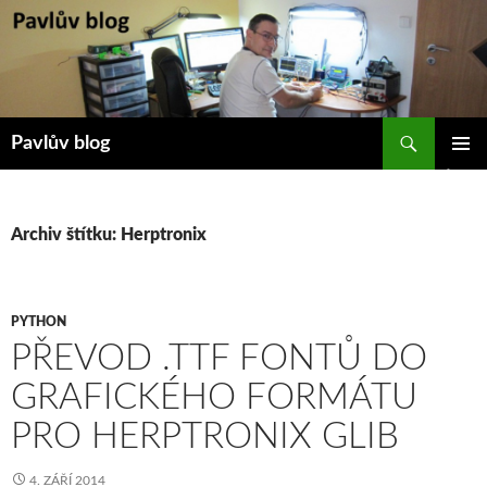
Přejít
k
obsahu
webu
Hledat
Pavlův blog
ZÁKLAD
NAVIGA
MENU
Archiv štítku: Herptronix
PYTHON
PŘEVOD .TTF FONTŮ DO
GRAFICKÉHO FORMÁTU
PRO HERPTRONIX GLIB
4. ZÁŘÍ 2014