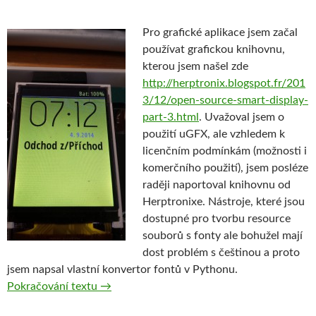
Pro grafické aplikace jsem začal
používat grafickou knihovnu,
kterou jsem našel zde
http://herptronix.blogspot.fr/201
3/12/open-source-smart-display-
part-3.html
. Uvažoval jsem o
použití uGFX, ale vzhledem k
licenčním podmínkám (možnosti i
komerčního použití), jsem posléze
raději naportoval knihovnu od
Herptronixe. Nástroje, které jsou
dostupné pro tvorbu resource
souborů s fonty ale bohužel mají
dost problém s češtinou a proto
jsem napsal vlastní konvertor fontů v Pythonu.
Převod .TTF fontů do grafického formátu p
Pokračování textu
→