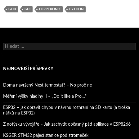
GLIB
GUI
HERPTRONIX
PYTHON
Vyhledávání
NEJNOVĚJŠÍ PŘÍSPĚVKY
Doma navržený Nest termostat? – No proč ne
Měření výšky hladiny II – „Do it like a Pro…“
ESP32 – jak opravit chybu v návrhu rozhraní na SD kartu (a troška
nářků na ESP32)
Z notýsku vývojáře – Jak zachytit občasný pád aplikace v ESP8266
KSGER STM32 pájecí stanice pod stromeček