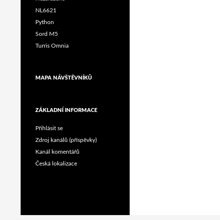
NL6621
Python
Sord M5
Turris Omnia
MAPA NÁVŠTĚVNÍKŮ
ZÁKLADNÍ INFORMACE
Přihlásit se
Zdroj kanálů (příspěvky)
Kanál komentářů
Česká lokalizace