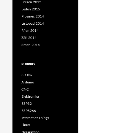
Březen 2015
Leden 2015
Prosinec 2014
Listopad 2014
Říjen 2014
Září 2014
Srpen 2014
RUBRIKY
3D tisk
Arduino
CNC
Elektronika
ESP32
ESP8266
Internet of Things
Linux
Nezařazeno