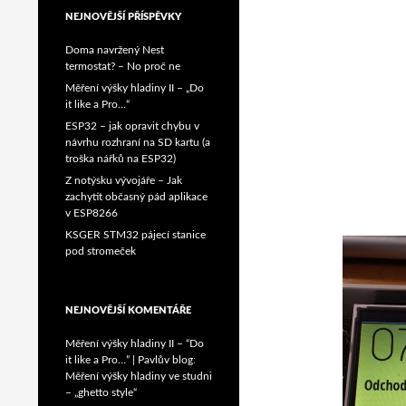
NEJNOVĚJŠÍ PŘÍSPĚVKY
Doma navržený Nest
termostat? – No proč ne
Měření výšky hladiny II – „Do
it like a Pro…“
ESP32 – jak opravit chybu v
návrhu rozhraní na SD kartu (a
troška nářků na ESP32)
Z notýsku vývojáře – Jak
zachytit občasný pád aplikace
v ESP8266
KSGER STM32 pájecí stanice
pod stromeček
NEJNOVĚJŠÍ KOMENTÁŘE
Měření výšky hladiny II – “Do
it like a Pro…” | Pavlův blog
:
Měření výšky hladiny ve studni
– „ghetto style“