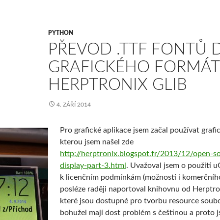
PYTHON
PŘEVOD .TTF FONTŮ 
GRAFICKÉHO FORMÁT
HERPTRONIX GLIB
4. ZÁŘÍ 2014
Pro grafické aplikace jsem začal používat graf
kterou jsem našel zde
http://herptronix.blogspot.fr/2013/12/open-s
display-part-3.html
. Uvažoval jsem o použití 
k licenčním podmínkám (možnosti i komerčního
posléze raději naportoval knihovnu od Herptro
které jsou dostupné pro tvorbu resource soubo
bohužel mají dost problém s češtinou a proto j