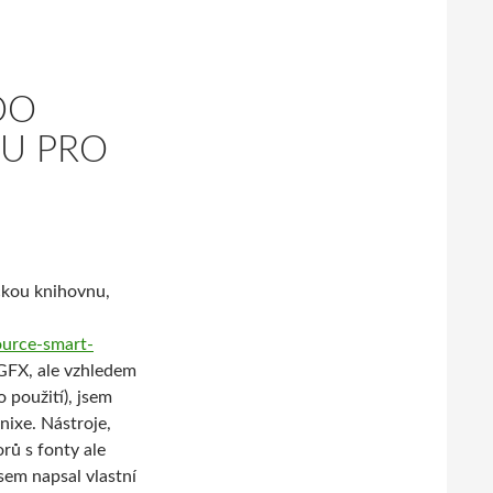
DO
U PRO
ickou knihovnu,
ource-smart-
uGFX, ale vzhledem
 použití), jsem
nixe. Nástroje,
rů s fonty ale
sem napsal vlastní