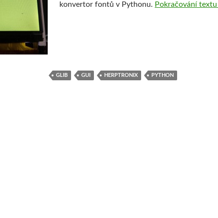
konvertor fontů v Pythonu.
Pokračování text
GLIB
GUI
HERPTRONIX
PYTHON