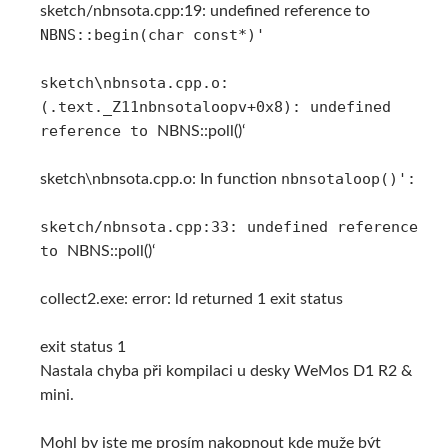
sketch/nbnsota.cpp:19: undefined reference to
NBNS::begin(char const*)'
sketch\nbnsota.cpp.o:
(.text._Z11nbnsotaloopv+0x8): undefined
reference to
NBNS::poll()‘
nbnsotaloop()':
sketch\nbnsota.cpp.o: In function
sketch/nbnsota.cpp:33: undefined reference
to
NBNS::poll()‘
collect2.exe: error: ld returned 1 exit status
exit status 1
Nastala chyba při kompilaci u desky WeMos D1 R2 &
mini.
Mohl by jste me prosím nakopnout kde muže být