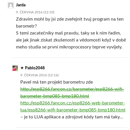
Jarda
9. ČERVNA 2016 (12:10)
Zdravim mohl by jsi zde zveřejnit tvuj program na ten
barometr?
S temi zacatečníky maš pravdu, taky se k nim řadim,
ale jak jinak ziskat zkušenosti a vědomosti když v době
meho studia se první mikroprocesory teprve vyvíjely.
Pablo2048
9. ČERVNA 2016 (12:16)
Pavel má ten projekt barometru zde
http://esp8266.fancon.cz/barometer/esp8266-wifi-
barometer-bmp085-bmp180.html
http://esp8266.fancon.cz/esp8266-web-barometer-
lua/esp8266-wifi-barometer-bmp085-bmp180.html
– je to LUA aplikace a zdrojové kódy tam má taky…