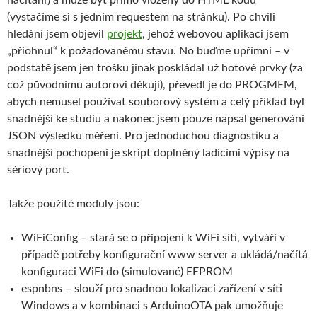
(vystačíme si s jedním requestem na stránku). Po chvíli
hledání jsem objevil
projekt
, jehož webovou aplikaci jsem
„přiohnul“ k požadovanému stavu. No buďme upřímní – v
podstatě jsem jen trošku jinak poskládal už hotové prvky (za
což původnímu autorovi děkuji), převedl je do PROGMEM,
abych nemusel používat souborový systém a celý příklad byl
snadnější ke studiu a nakonec jsem pouze napsal generování
JSON výsledku měření. Pro jednoduchou diagnostiku a
snadnější pochopení je skript doplněný ladícími výpisy na
sériový port.
Takže použité moduly jsou:
WiFiConfig – stará se o připojení k WiFi síti, vytváří v
případě potřeby konfigurační www server a ukládá/načítá
konfiguraci WiFi do (simulované) EEPROM
espnbns – slouží pro snadnou lokalizaci zařízení v síti
Windows a v kombinaci s ArduinoOTA pak umožňuje