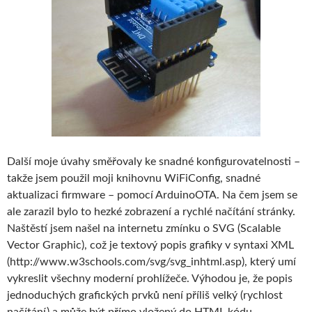
Další moje úvahy směřovaly ke snadné konfigurovatelnosti –
takže jsem použil moji knihovnu WiFiConfig, snadné
aktualizaci firmware – pomocí ArduinoOTA. Na čem jsem se
ale zarazil bylo to hezké zobrazení a rychlé načítání stránky.
Naštěstí jsem našel na internetu zmínku o SVG (Scalable
Vector Graphic), což je textový popis grafiky v syntaxi XML
(http://www.w3schools.com/svg/svg_inhtml.asp), který umí
vykreslit všechny moderní prohlížeče. Výhodou je, že popis
jednoduchých grafických prvků není příliš velký (rychlost
načítání) a může být přímo vložený do HTML kódu