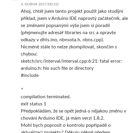
4. DUBNA 2017 (00:52)
Ahoj, chtěl jsem tento projekt použít jako studijní
příklad, jsem v Arduino IDE naprostý začátečník, ale
se změnami popsanými výše jsem si poradil
(přejmenujte adresář libraries na src a opravte
odkazy v dhts.ino, nbnsota.h, nbns.cpp).
Nicméně stále to nelze zkompilovat, skončím s
chybou:
sketch/src/interval/interval.cpp:6:21: fatal error:
arduino.h: No such file or directory
#include
^
compilation terminated.
exit status 1
Předpokládám, že se opět jedná o nějakou změnu v
chování Arduino IDE, já mám verzi 1.8.2.
Mohl bych poprosit o kontrolu popřípadě o
aktualizaci projektu? Děkuju pěkně předem