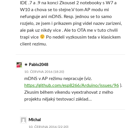
IDE .7 a .9 na konci Zkousel 2 notebooky s W7 a
W10 a chova se to stejne.V tom AP modu mi
nefunguje ani mDNS. Resp. jednou se to samo
rozjelo, ze jsem i prikazem ping videl nazev zarizeni,
ale pak uz nikdy vice . Ale to OTA me v tuto chvili
trapi vice
Po nedeli vyzkousim teda v klasickem
client rezimu.
Pablo2048
10. ČERVNA 2016 (18:20)
mDNS v AP režimu nepracuje (viz.
https://github.com/esp8266/Arduino/issues/96
).
Zkusím během víkendu vyextrahovat z mého
projektu nějaký testovací základ…
Michal
10. ČERVNA 2016 (22:20)