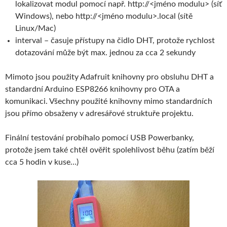
lokalizovat modul pomocí např. http://<jméno modulu> (síť
Windows), nebo http://<jméno modulu>.local (sítě
Linux/Mac)
interval – časuje přístupy na čidlo DHT, protože rychlost
dotazování může být max. jednou za cca 2 sekundy
Mimoto jsou použity Adafruit knihovny pro obsluhu DHT a
standardní Arduino ESP8266 knihovny pro OTA a
komunikaci. Všechny použité knihovny mimo standardních
jsou přímo obsaženy v adresářové struktuře projektu.
Finální testování probíhalo pomocí USB Powerbanky,
protože jsem také chtěl ověřit spolehlivost běhu (zatím běží
cca 5 hodin v kuse…)