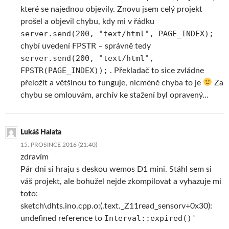
které se najednou objevily. Znovu jsem celý projekt
prošel a objevil chybu, kdy mi v řádku
server.send(200, "text/html", PAGE_INDEX);
chybí uvedení FPSTR – správně tedy
server.send(200, "text/html",
FPSTR(PAGE_INDEX));
. Překladač to sice zvládne
přeložit a většinou to funguje, nicméně chyba to je
Za
chybu se omlouvám, archív ke stažení byl opravený…
Lukáš Halata
15. PROSINCE 2016 (21:40)
zdravím
Pár dni si hraju s deskou wemos D1 mini. Stáhl sem si
váš projekt, ale bohužel nejde zkompilovat a vyhazuje mi
toto:
sketch\dhts.ino.cpp.o:(.text._Z11read_sensorv+0x30):
Interval::expired()'
undefined reference to