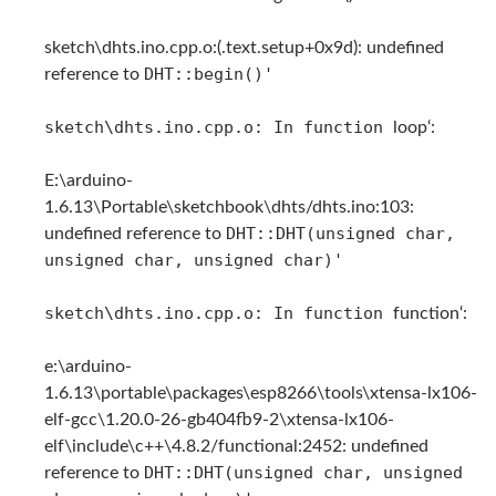
sketch\dhts.ino.cpp.o:(.text.setup+0x9d): undefined
DHT::begin()'
reference to
sketch\dhts.ino.cpp.o: In function
loop‘:
E:\arduino-
1.6.13\Portable\sketchbook\dhts/dhts.ino:103:
DHT::DHT(unsigned char,
undefined reference to
unsigned char, unsigned char)'
sketch\dhts.ino.cpp.o: In function
function‘:
e:\arduino-
1.6.13\portable\packages\esp8266\tools\xtensa-lx106-
elf-gcc\1.20.0-26-gb404fb9-2\xtensa-lx106-
elf\include\c++\4.8.2/functional:2452: undefined
DHT::DHT(unsigned char, unsigned
reference to