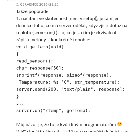
5. ČERVENCE 2016 (21:15)
Takže popořadě:
1. načítání ve skutečnosti není v setup(), je tam jen
definice toho, co má server udělat, když zjistí dotaz na
teplotu (server.on() ). To, co je za tím je ekvivalent
zápisu metody – konkrétně tohohle:
void getTemp(void)
{
read_sensor();
char response[50];
snprintf(response, sizeof(response),
"Temperature: %s °C", str_temperature);
server.send(200, "text/plain", response);
}
...
server.on("/temp", getTemp);
Můj názor je, že to je kvůli líným programátorům
2. R“ slouží (tuším od c++11) pro snadnější definici raw