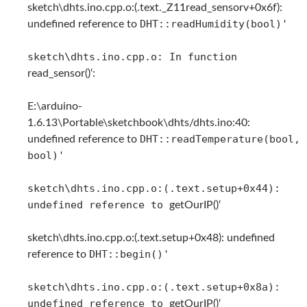
sketch\dhts.ino.cpp.o:(.text._Z11read_sensorv+0x6f):
DHT::readHumidity(bool)'
undefined reference to
sketch\dhts.ino.cpp.o: In function
read_sensor()‘:
E:\arduino-
1.6.13\Portable\sketchbook\dhts/dhts.ino:40:
DHT::readTemperature(bool,
undefined reference to
bool)'
sketch\dhts.ino.cpp.o:(.text.setup+0x44):
undefined reference to
getOurIP()‘
sketch\dhts.ino.cpp.o:(.text.setup+0x48): undefined
DHT::begin()'
reference to
sketch\dhts.ino.cpp.o:(.text.setup+0x8a):
undefined reference to
getOurIP()‘