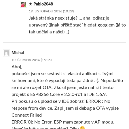
Pablo2048
19. LISTOPADU 2016 (10:29)
Jaká stránka neexistuje? … aha, odkaz je
upravený (jinak příště stačí hledat googlem (já to
tak udělal a našel)…)
Michal
10. ČERVNA 2016 (15:35)
Ahoj,
pokoušel jsem se sestavit si vlastní aplikací s Tvými
knihovnami, které vypadají teda parádně :-). Nepodařilo
se mi ale rozjet OTA. Zkusil jsem ještě nahrát tento
projekt s ESP8266 Core v 2.3.0-rc1 a IDE 1.6.9.
Při pokusu o upload se v IDE zobrazí ERROR : No
respose from device. Zapl jsem si debug a OTA vypise
Connect Failed
ERROR[0]: No Error. ESP mam zapnute v AP modu.
Nemůže být v tom problém? Díky