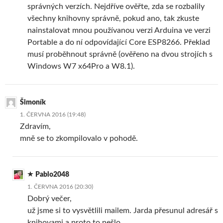
správných verzích. Nejdříve ověřte, zda se rozbalily
všechny knihovny správně, pokud ano, tak zkuste
nainstalovat mnou používanou verzi Arduina ve verzi
Portable a do ní odpovídající Core ESP8266. Překlad
musí proběhnout správně (ověřeno na dvou strojích s
Windows W7 x64Pro a W8.1).
Šimoník
1. ČERVNA 2016 (19:48)
Zdravím,
mně se to zkompilovalo v pohodě.
Pablo2048
1. ČERVNA 2016 (20:30)
Dobrý večer,
už jsme si to vysvětlili mailem. Jarda přesunul adresář s
knihovami a proto to nešlo…