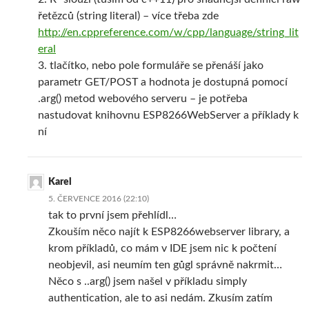
řetězců (string literal) – více třeba zde
http://en.cppreference.com/w/cpp/language/string_lit
eral
3. tlačítko, nebo pole formuláře se přenáší jako
parametr GET/POST a hodnota je dostupná pomocí
.arg() metod webového serveru – je potřeba
nastudovat knihovnu ESP8266WebServer a příklady k
ní
Karel
5. ČERVENCE 2016 (22:10)
tak to první jsem přehlídl…
Zkouším něco najít k ESP8266webserver library, a
krom příkladů, co mám v IDE jsem nic k počtení
neobjevil, asi neumím ten gůgl správně nakrmit…
Něco s ..arg() jsem našel v příkladu simply
authentication, ale to asi nedám. Zkusím zatím