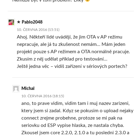
Pablo2048
10. ČERVNA 2016 (15:51)
Ahoj. Někteří lidé uvádějí, že jim OTA v AP režimu
nepracuje, ale já tu zkušenost nemám… Mám jeden
projekt pouze s AP režimem a OTA normálně pracuje.
Zkusím z něj udělat příklad pro testování…
Ještě jedna věc – vidíš zařízení v sériových portech?
Michal
10. ČERVNA 2016 (18:15)
ano, to prave vidim, vidim tam i muj nazev zarizeni,
ktery jsem si zadal. Kdyz se pokusim o upload nejaky
connect zrejme probehne, protoze se mi pak na
seriovku od ESP vypise hlaska, ze nastala chyba.
Zkousel jsem core 2.2.0, 2.1.0 a tu posledni 2.3.0 a