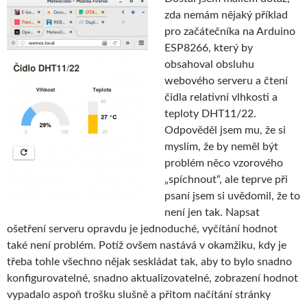
zda nemám nějaký příklad
pro začátečníka na Arduino
ESP8266, který by
obsahoval obsluhu
webového serveru a čtení
čidla relativní vlhkosti a
teploty DHT11/22.
Odpověděl jsem mu, že si
myslím, že by neměl být
problém něco vzorového
„spíchnout“, ale teprve při
psaní jsem si uvědomil, že to
není jen tak. Napsat
ošetření serveru opravdu je jednoduché, vyčítání hodnot
také není problém. Potíž ovšem nastává v okamžiku, kdy je
třeba tohle všechno nějak seskládat tak, aby to bylo snadno
konfigurovatelné, snadno aktualizovatelné, zobrazení hodnot
vypadalo aspoň trošku slušně a přitom načítání stránky