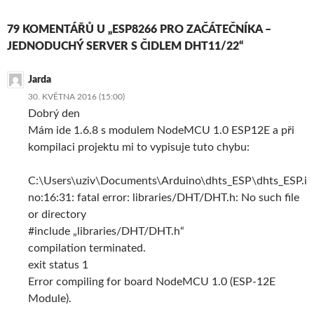
79 KOMENTÁŘŮ U „ESP8266 PRO ZAČÁTEČNÍKA –
JEDNODUCHÝ SERVER S ČIDLEM DHT11/22“
Jarda
30. KVĚTNA 2016 (15:00)
Dobrý den
Mám ide 1.6.8 s modulem NodeMCU 1.0 ESP12E a při
kompilaci projektu mi to vypisuje tuto chybu:
C:\Users\uziv\Documents\Arduino\dhts_ESP\dhts_ESP.i
no:16:31: fatal error: libraries/DHT/DHT.h: No such file
or directory
#include „libraries/DHT/DHT.h“
compilation terminated.
exit status 1
Error compiling for board NodeMCU 1.0 (ESP-12E
Module).