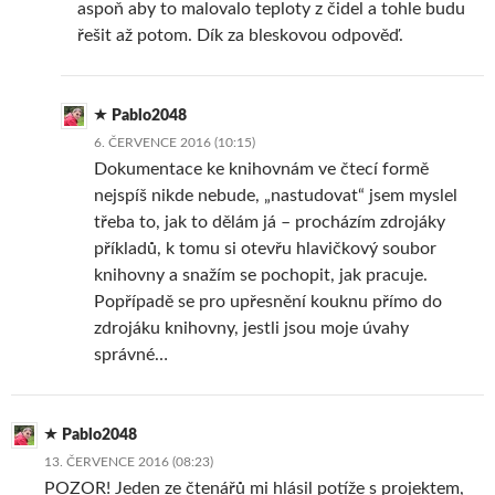
aspoň aby to malovalo teploty z čidel a tohle budu
řešit až potom. Dík za bleskovou odpověď.
Pablo2048
6. ČERVENCE 2016 (10:15)
Dokumentace ke knihovnám ve čtecí formě
nejspíš nikde nebude, „nastudovat“ jsem myslel
třeba to, jak to dělám já – procházím zdrojáky
příkladů, k tomu si otevřu hlavičkový soubor
knihovny a snažím se pochopit, jak pracuje.
Popřípadě se pro upřesnění kouknu přímo do
zdrojáku knihovny, jestli jsou moje úvahy
správné…
Pablo2048
13. ČERVENCE 2016 (08:23)
POZOR! Jeden ze čtenářů mi hlásil potíže s projektem,