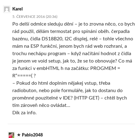
Karel
5. ČERVENCE 2016 (20:36)
Po delší odmlce sleduju dění – je to zrovna něco, co bych
rád použil, dělám termostat pro spínání oběh. čerpadla
bazénu, čidla DS18B20, I2C displej, relé – tohle všechno
mám na ESP funkční, jenom bych rád web rozhraní, a
trochu nechápu program – když načítání hodnot z čidla
je jenom ve void setup, jak to, že se to obnovuje? Co má
za funkci v embHTML h na začátku: PROGMEM =
R“=====( ?
– Pokud do html doplním nějakej vstup, třeba
radiobuton, nebo pole formuláře, jak to dostanu do
proměnné pouzitelné v IDE? (HTTP GET) – chtěl bych
tím zároveň něco ovládat…
Dík za info.
Pablo2048