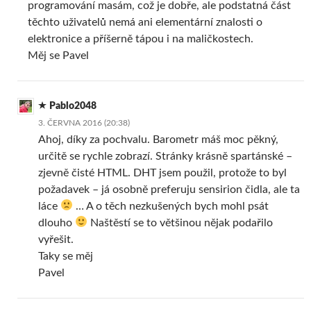
programování masám, což je dobře, ale podstatná část
těchto uživatelů nemá ani elementární znalosti o
elektronice a příšerně tápou i na maličkostech.
Měj se Pavel
Pablo2048
3. ČERVNA 2016 (20:38)
Ahoj, díky za pochvalu. Barometr máš moc pěkný,
určitě se rychle zobrazí. Stránky krásně spartánské –
zjevně čisté HTML. DHT jsem použil, protože to byl
požadavek – já osobně preferuju sensirion čidla, ale ta
láce
… A o těch nezkušených bych mohl psát
dlouho
Naštěstí se to většinou nějak podařilo
vyřešit.
Taky se měj
Pavel