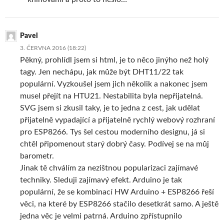
Pavel
3. ČERVNA 2016 (18:22)
Pěkný, prohlídl jsem si html, je to něco jinýho než holý
tagy. Jen nechápu, jak může být DHT11/22 tak
populární. Vyzkoušel jsem jich několik a nakonec jsem
musel přejít na HTU21. Nestabilita byla nepřijatelná.
SVG jsem si zkusil taky, je to jedna z cest, jak udělat
přijatelně vypadající a přijatelně rychlý webový rozhraní
pro ESP8266. Tys šel cestou moderního designu, já si
chtěl připomenout starý dobrý časy. Podívej se na můj
barometr.
Jinak tě chválím za nezištnou popularizaci zajímavé
techniky. Sleduji zajímavý efekt. Arduino je tak
populární, že se kombinací HW Arduino + ESP8266 řeší
věci, na které by ESP8266 stačilo desetkrát samo. A ještě
jedna věc je velmi patrná. Arduino zpřístupnilo