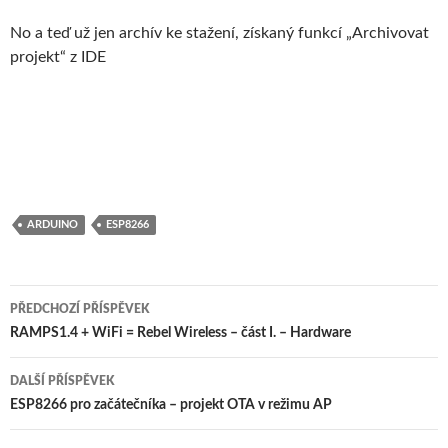
No a teď už jen archív ke stažení, získaný funkcí „Archivovat
projekt“ z IDE
ARDUINO
ESP8266
Navigace
PŘEDCHOZÍ PŘÍSPĚVEK
pro
RAMPS1.4 + WiFi = Rebel Wireless – část I. – Hardware
příspěvky
DALŠÍ PŘÍSPĚVEK
ESP8266 pro začátečníka – projekt OTA v režimu AP