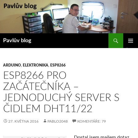
Přejít
k
obsahu
webu
Hledat
Pavlův blog
ZÁKLAD
NAVIGA
MENU
ARDUINO
,
ELEKTRONIKA
,
ESP8266
ESP8266 PRO
ZAČÁTEČNÍKA –
JEDNODUCHÝ SERVER S
ČIDLEM DHT11/22
27. KVĚTNA 2016
PABLO2048
KOMENTÁŘE: 79
Dostal jsem mailem dotaz,