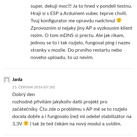
super, dekuji moc!!! Ja to hned v pondeli testnu.
Hraji si s ESP a Arduinem vubec teprve chvili.
Tvuj konfigurator me opravdu nadchnul
Zprovoznim si nejaky jiny AP a vyzkousim klient
rezim. O tom mDNS si prectu. Ale jak rikam,
jednou se to i tak rozjelo, fungoval ping i nazev
stranky v mozile. Do prvniho restartu nebo
noveho uploadu, to uz nevim.
Jarda
15. ČERVNA 2016 (07:20)
Dobrý den
rozhodně přivítám jakýkoliv další projekt pro
začátečníky. Čtu zde o problému s AP mě se to rozjelo
docela dobře a i fungovalo (než mi odešel stabilizátor na
3,3V
) tak že ted čekám na nový modul a uvidím.