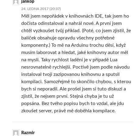
jankop
24. LEDNA 2017 (20:37)
Měl jsem nepořádek v knihovnách IDE, tak jsem ho
dočista odinstaloval a nahrál nové. A první jsem
chtěl vyzkoušet tvůj příklad. (Poté, co jsem zjistil, že
balíček obsahuje opravdu všechny potřebné
komponenty.) To mě na Arduinu trochu děsí, když
musím laborovat a hledat, jaké knihovny autor měl
na mysli. Taky rychlost ladění je v případě Lua
nesrovnatelně rychlejší. Poctivě jsem podle návodu
instaloval tvoji zazipovanou knihovnu a sputsil
kompilaci. Samozřejmě to skončilo chybou, s kterou
bych si neporadil. Ale prošel jsem si tuto diskuzi a
zjistil, že nejsem první. Stejná chyba je tu už
popsána. Bez tvého popisu bych to vzdal, ale jdu
zkoušet server, právě mě doběhla kompilace.
Razmir