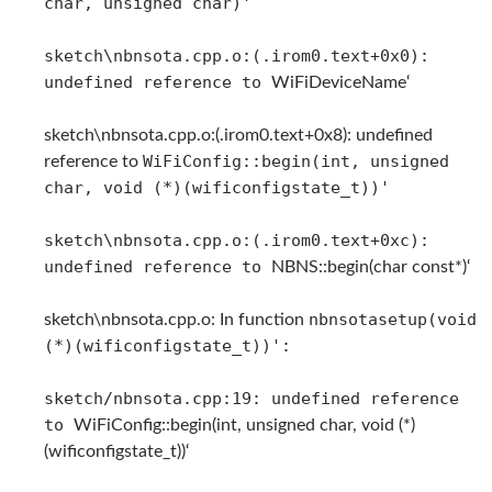
char, unsigned char)'
sketch\nbnsota.cpp.o:(.irom0.text+0x0):
undefined reference to
WiFiDeviceName‘
sketch\nbnsota.cpp.o:(.irom0.text+0x8): undefined
WiFiConfig::begin(int, unsigned
reference to
char, void (*)(wificonfigstate_t))'
sketch\nbnsota.cpp.o:(.irom0.text+0xc):
undefined reference to
NBNS::begin(char const*)‘
nbnsotasetup(void
sketch\nbnsota.cpp.o: In function
(*)(wificonfigstate_t))':
sketch/nbnsota.cpp:19: undefined reference
to
WiFiConfig::begin(int, unsigned char, void (*)
(wificonfigstate_t))‘