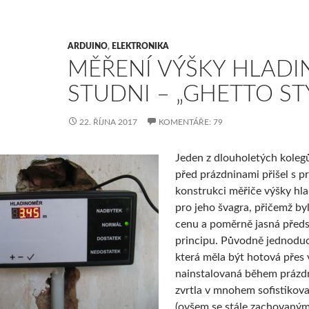
ARDUINO
,
ELEKTRONIKA
MĚŘENÍ VÝŠKY HLADI
STUDNI – „GHETTO ST
22. ŘÍJNA 2017
KOMENTÁŘE: 79
Jeden z dlouholetých koleg
před prázdninami přišel s p
konstrukci měřiče výšky hla
pro jeho švagra, přičemž byl
cenu a poměrně jasná předs
principu. Původně jednodu
která měla být hotová přes 
nainstalovaná během prázd
zvrtla v mnohem sofistikova
(ovšem se stále zachovaný