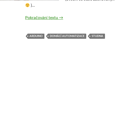
)…
Měření výšky hladiny ve studni 
Pokračování textu
→
ARDUINO
DOMÁCÍ AUTOMATIZACE
STUDNA