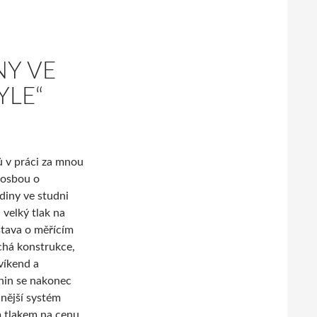
NY VE
YLE“
ů v práci za mnou
rosbou o
diny ve studni
 velký tlak na
tava o měřícím
chá konstrukce,
víkend a
nin se nakonec
nější systém
m tlakem na cenu