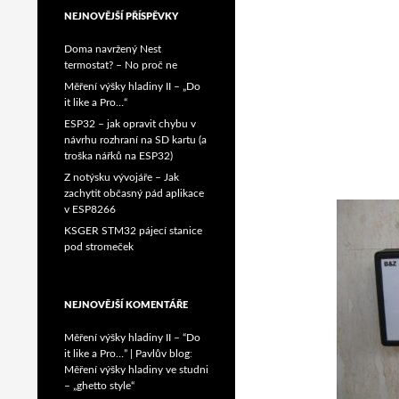
NEJNOVĚJŠÍ PŘÍSPĚVKY
Doma navržený Nest
termostat? – No proč ne
Měření výšky hladiny II – „Do
it like a Pro…“
ESP32 – jak opravit chybu v
návrhu rozhraní na SD kartu (a
troška nářků na ESP32)
Z notýsku vývojáře – Jak
zachytit občasný pád aplikace
v ESP8266
KSGER STM32 pájecí stanice
pod stromeček
NEJNOVĚJŠÍ KOMENTÁŘE
Měření výšky hladiny II – “Do
it like a Pro…” | Pavlův blog
:
Měření výšky hladiny ve studni
– „ghetto style“