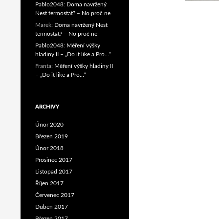
Pablo2048
:
Doma navržený
Nest termostat? – No proč ne
Marek
:
Doma navržený Nest
termostat? – No proč ne
Pablo2048
:
Měření výšky
hladiny II – „Do it like a Pro…“
Franta
:
Měření výšky hladiny II
– „Do it like a Pro…“
ARCHIVY
Únor 2020
Březen 2019
Únor 2018
Prosinec 2017
Listopad 2017
Říjen 2017
Červenec 2017
Duben 2017
Březen 2017