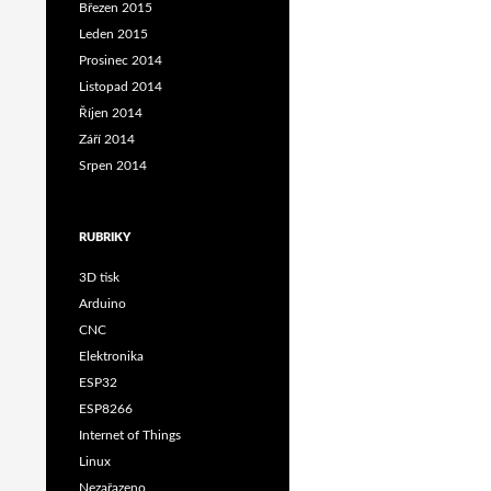
Březen 2015
Leden 2015
Prosinec 2014
Listopad 2014
Říjen 2014
Září 2014
Srpen 2014
RUBRIKY
3D tisk
Arduino
CNC
Elektronika
ESP32
ESP8266
Internet of Things
Linux
Nezařazeno