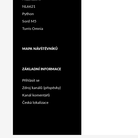
NL6621
Python
Sord M5
Turris Omnia
MAPA NÁVŠTĚVNÍKŮ
ZÁKLADNÍ INFORMACE
Přihlásit se
Zdroj kanálů (příspěvky)
Kanál komentářů
Česká lokalizace