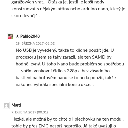
garážových vrat… Otázka je, jestli je lepší nody
konstruovat s nějakým attiny nebo arduino nano, který je
skoro levnější.
Pablo2048
29. BŘEZNA 2017 (06:56)
No USB je vyvedený, takže to klidně použít jde. U
procesoru jsem se taky zarazil, ale ten SAMD byl
hodně levný. U toho Nano bude problém se spotřebou
– tvořím venkovní čidlo s 328p a bez zásadního
bastlení na hotovém nanu se to nedá použít, takže
nakonec vyhrála speciální konstrukce…
Mard
7. DUBNA 2017 (00:31)
Hezké, ale možná by to chtělo i plechovku na ten modul,
tohle by přes EMC nespíš neprošlo. Já také uvažuji o