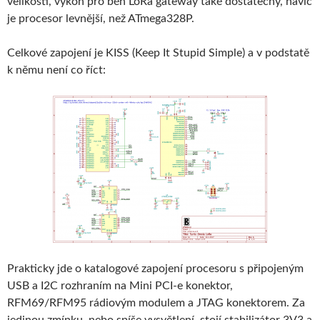
velikosti, výkon pro běh LoRa gateway také dostatečný, navíc
je procesor levnější, než ATmega328P.
Celkové zapojení je KISS (Keep It Stupid Simple) a v podstatě
k němu není co říct:
Prakticky jde o katalogové zapojení procesoru s připojeným
USB a I2C rozhraním na Mini PCI-e konektor,
RFM69/RFM95 rádiovým modulem a JTAG konektorem. Za
jedinou zmínku, nebo spíše vysvětlení, stojí stabilizátor 3V3 a