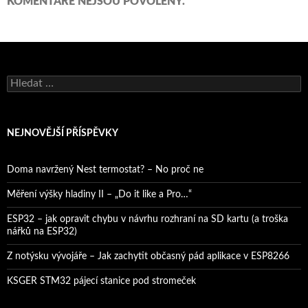
KOMENTÁŘE NEJSOU POVOLENY.
Vyhledávání
NEJNOVĚJŠÍ PŘÍSPĚVKY
Doma navržený Nest termostat? – No proč ne
Měření výšky hladiny II – „Do it like a Pro…“
ESP32 – jak opravit chybu v návrhu rozhraní na SD kartu (a troška
nářků na ESP32)
Z notýsku vývojáře – Jak zachytit občasný pád aplikace v ESP8266
KSGER STM32 pájecí stanice pod stromeček