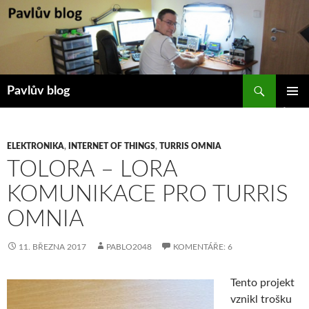
Přejít
k
obsahu
webu
Hledat
Pavlův blog
ZÁKLAD
NAVIGA
MENU
ELEKTRONIKA
,
INTERNET OF THINGS
,
TURRIS OMNIA
TOLORA – LORA
KOMUNIKACE PRO TURRIS
OMNIA
11. BŘEZNA 2017
PABLO2048
KOMENTÁŘE: 6
Tento projekt
vznikl trošku