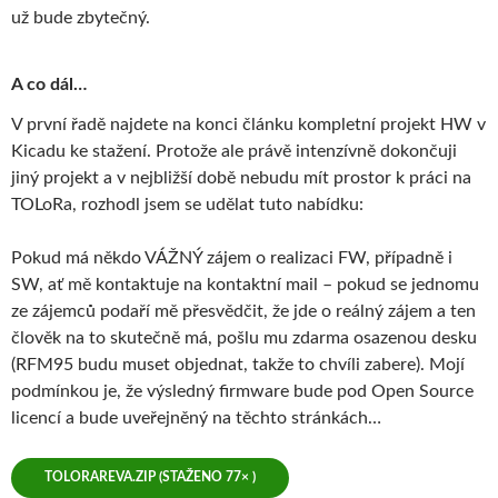
už bude zbytečný.
A co dál…
V první řadě najdete na konci článku kompletní projekt HW v
Kicadu ke stažení. Protože ale právě intenzívně dokončuji
jiný projekt a v nejbližší době nebudu mít prostor k práci na
TOLoRa, rozhodl jsem se udělat tuto nabídku:
Pokud má někdo VÁŽNÝ zájem o realizaci FW, případně i
SW, ať mě kontaktuje na kontaktní mail – pokud se jednomu
ze zájemců podaří mě přesvědčit, že jde o reálný zájem a ten
člověk na to skutečně má, pošlu mu zdarma osazenou desku
(RFM95 budu muset objednat, takže to chvíli zabere). Mojí
podmínkou je, že výsledný firmware bude pod Open Source
licencí a bude uveřejněný na těchto stránkách…
TOLORAREVA.ZIP (STAŽENO 77× )