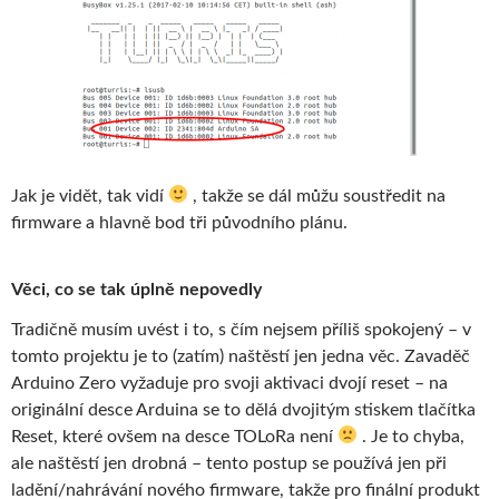
Jak je vidět, tak vidí
, takže se dál můžu soustředit na
firmware a hlavně bod tři původního plánu.
Věci, co se tak úplně nepovedly
Tradičně musím uvést i to, s čím nejsem příliš spokojený – v
tomto projektu je to (zatím) naštěstí jen jedna věc. Zavaděč
Arduino Zero vyžaduje pro svoji aktivaci dvojí reset – na
originální desce Arduina se to dělá dvojitým stiskem tlačítka
Reset, které ovšem na desce TOLoRa není
. Je to chyba,
ale naštěstí jen drobná – tento postup se používá jen při
ladění/nahrávání nového firmware, takže pro finální produkt