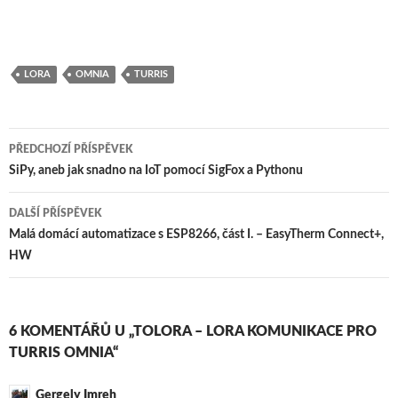
LORA
OMNIA
TURRIS
Navigace
PŘEDCHOZÍ PŘÍSPĚVEK
pro
SiPy, aneb jak snadno na IoT pomocí SigFox a Pythonu
příspěvky
DALŠÍ PŘÍSPĚVEK
Malá domácí automatizace s ESP8266, část I. – EasyTherm Connect+,
HW
6 KOMENTÁŘŮ U „TOLORA – LORA KOMUNIKACE PRO
TURRIS OMNIA“
Gergely Imreh