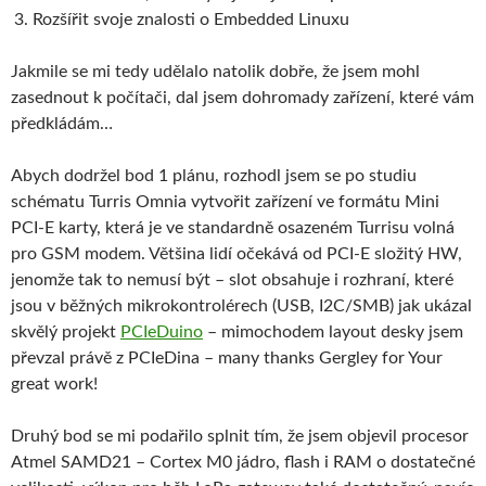
Rozšířit svoje znalosti o Embedded Linuxu
Jakmile se mi tedy udělalo natolik dobře, že jsem mohl
zasednout k počítači, dal jsem dohromady zařízení, které vám
předkládám…
Abych dodržel bod 1 plánu, rozhodl jsem se po studiu
schématu Turris Omnia vytvořit zařízení ve formátu Mini
PCI-E karty, která je ve standardně osazeném Turrisu volná
pro GSM modem. Většina lidí očekává od PCI-E složitý HW,
jenomže tak to nemusí být – slot obsahuje i rozhraní, které
jsou v běžných mikrokontrolérech (USB, I2C/SMB) jak ukázal
skvělý projekt
PCIeDuino
– mimochodem layout desky jsem
převzal právě z PCIeDina – many thanks Gergley for Your
great work!
Druhý bod se mi podařilo splnit tím, že jsem objevil procesor
Atmel SAMD21 – Cortex M0 jádro, flash i RAM o dostatečné