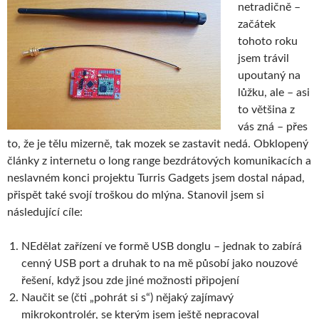
netradičně –
začátek
tohoto roku
jsem trávil
upoutaný na
lůžku, ale – asi
to většina z
vás zná – přes
to, že je tělu mizerně, tak mozek se zastavit nedá. Obklopený
články z internetu o long range bezdrátových komunikacích a
neslavném konci projektu Turris Gadgets jsem dostal nápad,
přispět také svojí troškou do mlýna. Stanovil jsem si
následující cíle:
NEdělat zařízení ve formě USB donglu – jednak to zabírá
cenný USB port a druhak to na mě působí jako nouzové
řešení, když jsou zde jiné možnosti připojení
Naučit se (čti „pohrát si s“) nějaký zajímavý
mikrokontrolér, se kterým jsem ještě nepracoval