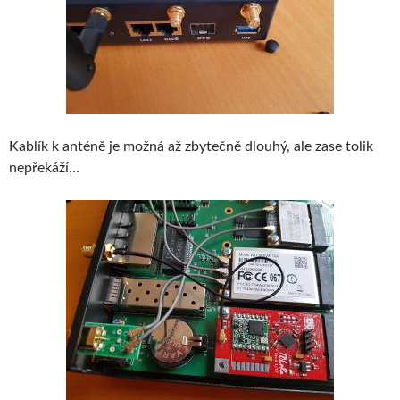
Kablík k anténě je možná až zbytečně dlouhý, ale zase tolik
nepřekáží…