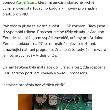
pomoci
Atmel Start
, který mi umožnil skutečně rychlé
vygenerování startovacího kódu a knihovny pro snadný
přístup k GPIO.
Pak ovšem přišla ta složitější část – USB rozhraní. Tady jsem
si vypomohl trikem. Procesor stejné třídy obsahuje Arduino
Zero deska, takže jsem vypálil zavaděč, určený pro Arduino
Zero a… tadááá – na PC se normálně objevilo rozhraní,
umožňující nahrání programu. Znamená to tedy, že firmware
je možné vyvíjet i v Arduino IDE.
Dalším krokem byla instalace do Turrisu a test, zda rozpozná
CDC sériový port, emulovaný v SAMD procesoru.
Instalace proběhla bez větších obtíží…