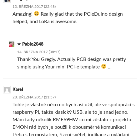
13. BŘEZNA 2017 (22:48)
Amazing!
Really glad that the PCIeDuino design
helped, and LoRa is awesome.
Pablo2048
14. BŘEZNA 2017 (08:17)
Thank You Gregly. Actually PCB design was pretty
simple using Your mini PCI-e template
…
Karel
28. BŘEZNA 2017 (21:57)
Tohle je vlastně něco co bych asi užil, ale ve spolupráci s
raspberry Pi, takže klasický USB, ale to je snad jedno.
Mám tady několik RMF69HW co mi zůstalo z projektu
EMON rád bych je použil k obousměrné komunikaci
třeba s termostatem, řízení světel, indikace a ovládání