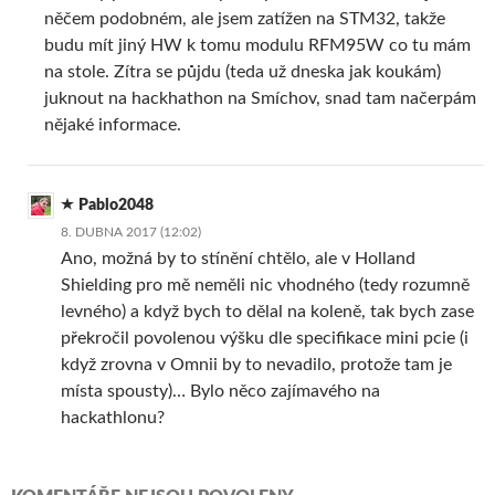
něčem podobném, ale jsem zatížen na STM32, takže
budu mít jiný HW k tomu modulu RFM95W co tu mám
na stole. Zítra se půjdu (teda už dneska jak koukám)
juknout na hackhathon na Smíchov, snad tam načerpám
nějaké informace.
Pablo2048
8. DUBNA 2017 (12:02)
Ano, možná by to stínění chtělo, ale v Holland
Shielding pro mě neměli nic vhodného (tedy rozumně
levného) a když bych to dělal na koleně, tak bych zase
překročil povolenou výšku dle specifikace mini pcie (i
když zrovna v Omnii by to nevadilo, protože tam je
místa spousty)… Bylo něco zajímavého na
hackathlonu?