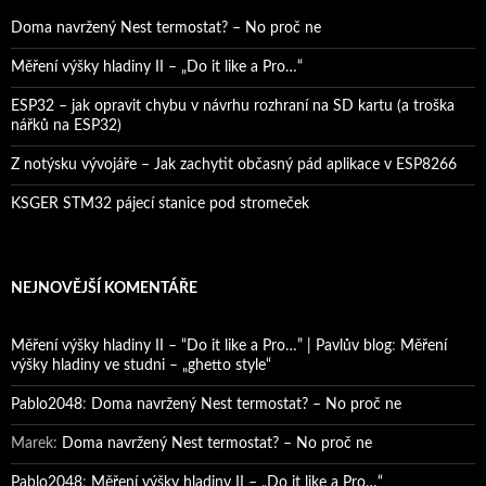
Doma navržený Nest termostat? – No proč ne
Měření výšky hladiny II – „Do it like a Pro…“
ESP32 – jak opravit chybu v návrhu rozhraní na SD kartu (a troška
nářků na ESP32)
Z notýsku vývojáře – Jak zachytit občasný pád aplikace v ESP8266
KSGER STM32 pájecí stanice pod stromeček
NEJNOVĚJŠÍ KOMENTÁŘE
Měření výšky hladiny II – “Do it like a Pro…” | Pavlův blog
:
Měření
výšky hladiny ve studni – „ghetto style“
Pablo2048
:
Doma navržený Nest termostat? – No proč ne
Marek
:
Doma navržený Nest termostat? – No proč ne
Pablo2048
:
Měření výšky hladiny II – „Do it like a Pro…“