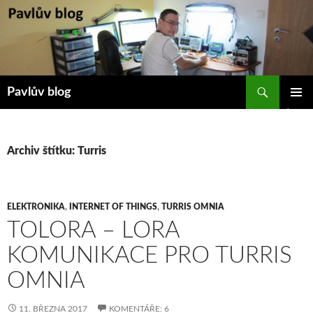
Přejít
k
obsahu
webu
Hledat
Pavlův blog
ZÁKLAD
NAVIGA
MENU
Archiv štítku: Turris
ELEKTRONIKA
,
INTERNET OF THINGS
,
TURRIS OMNIA
TOLORA – LORA
KOMUNIKACE PRO TURRIS
OMNIA
11. BŘEZNA 2017
KOMENTÁŘE: 6