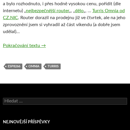
a bylo rozhodnuto, i přes hodně vysokou cenu, pořídit (dle
internetu) „
nejbezpečnější router
„, „
dělo
„, …
Turris Omnia od
CZ.NIC
. Router dorazil na prodejnu již ve čtvrtek, ale na jeho
zprovoznění jsem si vyhradil až část víkendu (a dobře jsem
udělal)…
Jak jsem vrazil do věže, aneb trampoty s T
Pokračování textu
→
ESP8266
OMNIA
TURRIS
Vyhledávání
NEJNOVĚJŠÍ PŘÍSPĚVKY