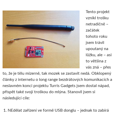
Tento projekt
vznikl trošku
netradičně –
začátek
tohoto roku
jsem trávil
upoutaný na
lůžku, ale – asi
to většina z
vás zná – přes
to, že je tělu mizerně, tak mozek se zastavit nedá. Obklopený
články z internetu o long range bezdrátových komunikacích a
neslavném konci projektu Turris Gadgets jsem dostal nápad,
přispět také svojí troškou do mlýna. Stanovil jsem si
následující cíle:
NEdělat zařízení ve formě USB donglu – jednak to zabírá