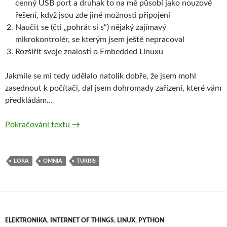
cenný USB port a druhak to na mě působí jako nouzové
řešení, když jsou zde jiné možnosti připojení
Naučit se (čti „pohrát si s“) nějaký zajímavý
mikrokontrolér, se kterým jsem ještě nepracoval
Rozšířit svoje znalosti o Embedded Linuxu
Jakmile se mi tedy udělalo natolik dobře, že jsem mohl
zasednout k počítači, dal jsem dohromady zařízení, které vám
předkládám…
TOLoRa – LoRa komunikace pro Turris Omn
Pokračování textu
→
LORA
OMNIA
TURRIS
ELEKTRONIKA
,
INTERNET OF THINGS
,
LINUX
,
PYTHON