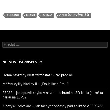
ARDUINO
CRASH
ESP8266
Z NOTÝSKU VÝVOJÁŘE
Vyhledávání
NEJNOVĚJŠÍ PŘÍSPĚVKY
Doma navržený Nest termostat? – No proč ne
Měření výšky hladiny II – „Do it like a Pro…“
ESP32 – jak opravit chybu v návrhu rozhraní na SD kartu (a troška
nářků na ESP32)
Z notýsku vývojáře – Jak zachytit občasný pád aplikace v ESP8266