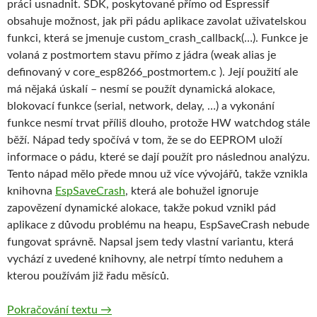
práci usnadnit. SDK, poskytované přímo od Espressif
obsahuje možnost, jak při pádu aplikace zavolat uživatelskou
funkci, která se jmenuje custom_crash_callback(…). Funkce je
volaná z postmortem stavu přímo z jádra (weak alias je
definovaný v core_esp8266_postmortem.c ). Její použití ale
má nějaká úskalí – nesmí se použít dynamická alokace,
blokovací funkce (serial, network, delay, …) a vykonání
funkce nesmí trvat příliš dlouho, protože HW watchdog stále
běží. Nápad tedy spočívá v tom, že se do EEPROM uloží
informace o pádu, které se dají použít pro následnou analýzu.
Tento nápad mělo přede mnou už více vývojářů, takže vznikla
knihovna
EspSaveCrash
, která ale bohužel ignoruje
zapovězení dynamické alokace, takže pokud vznikl pád
aplikace z důvodu problému na heapu, EspSaveCrash nebude
fungovat správně. Napsal jsem tedy vlastní variantu, která
vychází z uvedené knihovny, ale netrpí tímto neduhem a
kterou používám již řadu měsíců.
Z notýsku vývojáře – Jak zachytit občasný 
Pokračování textu
→