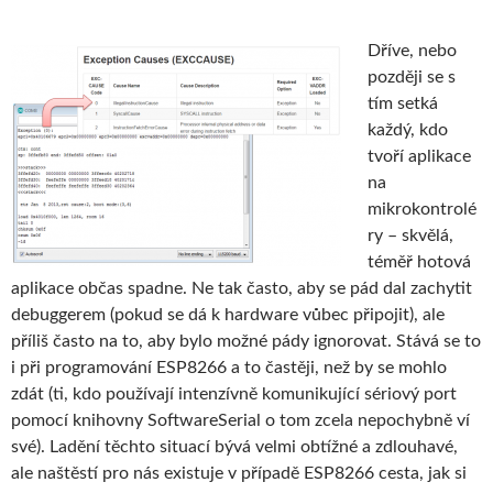
Dříve, nebo
později se s
tím setká
každý, kdo
tvoří aplikace
na
mikrokontrolé
ry – skvělá,
téměř hotová
aplikace občas spadne. Ne tak často, aby se pád dal zachytit
debuggerem (pokud se dá k hardware vůbec připojit), ale
příliš často na to, aby bylo možné pády ignorovat. Stává se to
i při programování ESP8266 a to častěji, než by se mohlo
zdát (ti, kdo používají intenzívně komunikující sériový port
pomocí knihovny SoftwareSerial o tom zcela nepochybně ví
své). Ladění těchto situací bývá velmi obtížné a zdlouhavé,
ale naštěstí pro nás existuje v případě ESP8266 cesta, jak si