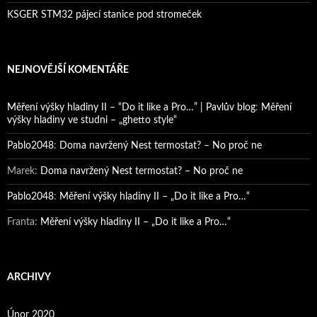
KSGER STM32 pájecí stanice pod stromeček
NEJNOVĚJŠÍ KOMENTÁŘE
Měření výšky hladiny II – “Do it like a Pro…” | Pavlův blog
:
Měření
výšky hladiny ve studni – „ghetto style“
Pablo2048
:
Doma navržený Nest termostat? – No proč ne
Marek
:
Doma navržený Nest termostat? – No proč ne
Pablo2048
:
Měření výšky hladiny II – „Do it like a Pro…“
Franta
:
Měření výšky hladiny II – „Do it like a Pro…“
ARCHIVY
Únor 2020