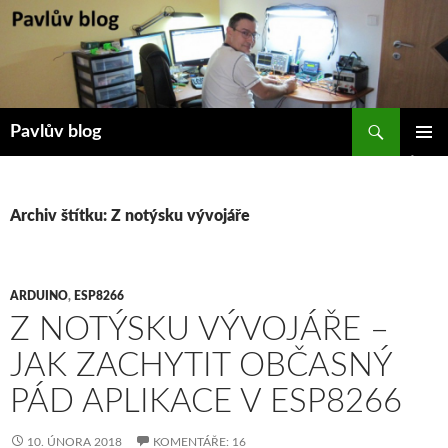
Přejít
k
obsahu
webu
Hledat
Pavlův blog
ZÁKLAD
NAVIGA
MENU
Archiv štítku: Z notýsku vývojáře
ARDUINO
,
ESP8266
Z NOTÝSKU VÝVOJÁŘE –
JAK ZACHYTIT OBČASNÝ
PÁD APLIKACE V ESP8266
10. ÚNORA 2018
KOMENTÁŘE: 16