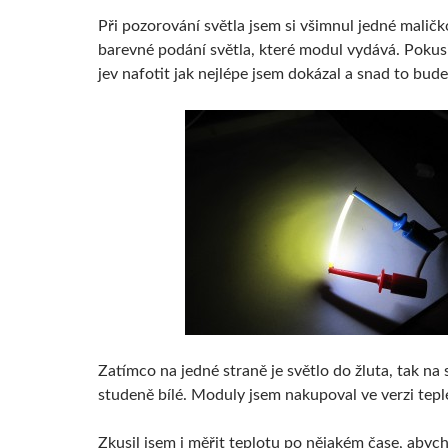
Při pozorování světla jsem si všimnul jedné maličko
barevné podání světla, které modul vydává. Pokusi
jev nafotit jak nejlépe jsem dokázal a snad to bud
Zatímco na jedné straně je světlo do žluta, tak na 
studeně bílé. Moduly jsem nakupoval ve verzi teplé
Zkusil jsem i měřit teplotu po nějakém čase, abych 