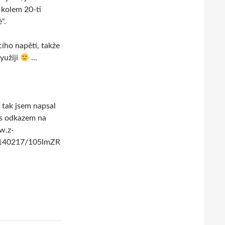
 kolem 20-ti
“.
ího napětí, takže
yužiji
…
 tak jsem napsal
 s odkazem na
w.z-
20140217/105lmZR