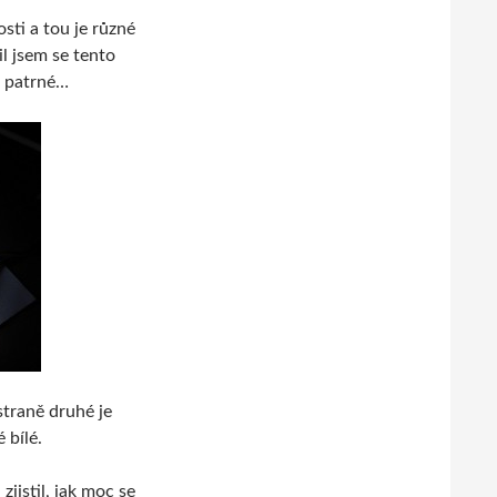
sti a tou je různé
l jsem se tento
e patrné…
straně druhé je
 bílé.
zjistil, jak moc se