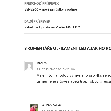
Navigace
PŘEDCHOZÍ PŘÍSPĚVEK
pro
ESP8266 – nové přírůstky v rodině
příspěvky
DALŠÍ PŘÍSPĚVEK
Rebel II – Update na Marlin FW 1.0.2
3 KOMENTÁŘE U „FILAMENT LED A JAK HO RO
Radim
19. ČERVENCE 2015 (22:10)
A není to náhodou vymyšleno pro 4ks sério
usměrněné síťové napětí (např obyč. grejc
Pablo2048