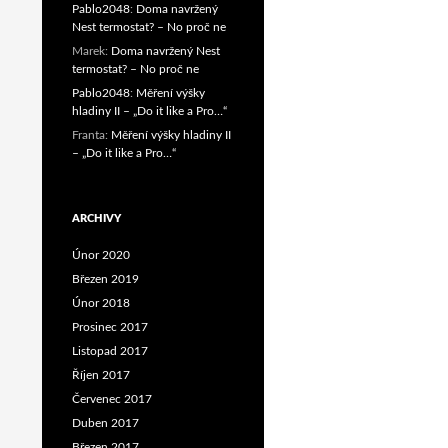
Pablo2048
:
Doma navržený
Nest termostat? – No proč ne
Marek
:
Doma navržený Nest
termostat? – No proč ne
Pablo2048
:
Měření výšky
hladiny II – „Do it like a Pro…“
Franta
:
Měření výšky hladiny II
– „Do it like a Pro…“
ARCHIVY
Únor 2020
Březen 2019
Únor 2018
Prosinec 2017
Listopad 2017
Říjen 2017
Červenec 2017
Duben 2017
Březen 2017