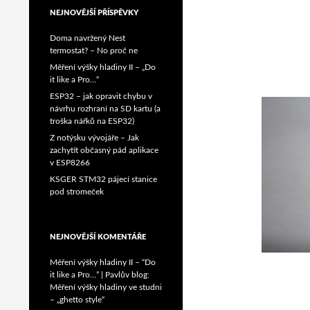
NEJNOVĚJŠÍ PŘÍSPĚVKY
Doma navržený Nest
termostat? – No proč ne
Měření výšky hladiny II – „Do
it like a Pro…“
ESP32 – jak opravit chybu v
návrhu rozhraní na SD kartu (a
troška nářků na ESP32)
Z notýsku vývojáře – Jak
zachytit občasný pád aplikace
v ESP8266
KSGER STM32 pájecí stanice
pod stromeček
NEJNOVĚJŠÍ KOMENTÁŘE
Měření výšky hladiny II – “Do
it like a Pro…” | Pavlův blog
:
Měření výšky hladiny ve studni
– „ghetto style“