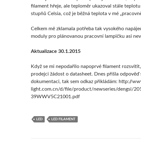
filament hřeje, ale teploměr ukazoval stále teplotu
stupňů Celsia, což je běžná teplota v mé „pracovně
Celkem mě zklamala potřeba tak vysokého napájec
moduly pro plánovanou pracovní lampičku asi nev
Aktualizace 30.1.2015
Když se mi nepodařilo napoprvé filament rozsvítit,
prodejci žádost o datasheet. Dnes přišla odpověď
dokumentaci, tak sem odkaz přikládám: http://ww
light.com.cn/d/file/product/newseries/dengsi/
39WWV5C21001.pdf
LED
LED FILAMENT