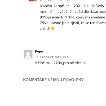
20. ČERVENCE 2015 (06:23)
Myslím, že spíš ne – 230 * 1,41 je 324V 
maximální uváděné napětí dle datasheet
80V (já mám BIN 1M, který má uváděné 
75V). Hlavně jsem zjistil, že se ten fila
chladí
Pepe
10. PROSINCE 2015 (15:21)
v číně mají 220V,pro ně idealní
KOMENTÁŘE NEJSOU POVOLENY.