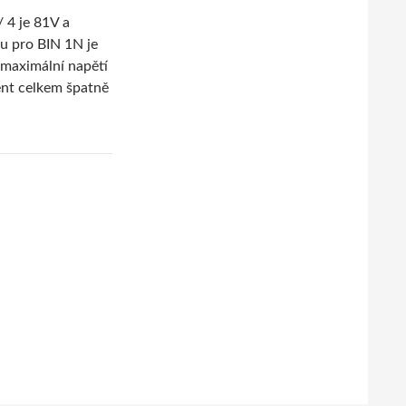
/ 4 je 81V a
u pro BIN 1N je
maximální napětí
ment celkem špatně