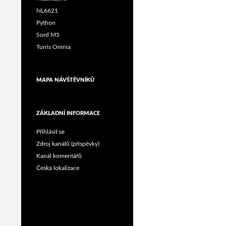
NL6621
Python
Sord M5
Turris Omnia
MAPA NÁVŠTĚVNÍKŮ
ZÁKLADNÍ INFORMACE
Přihlásit se
Zdroj kanálů (příspěvky)
Kanál komentářů
Česká lokalizace