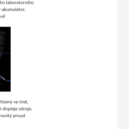
ého laboratorního
ý akumulátor,
vil
řízený ve tmě,
displeje zdroje.
novitý proud