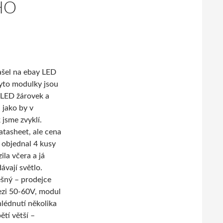
HO
šel na ebay LED
Tyto modulky jsou
 LED žárovek a
 jako by v
 jsme zvyklí.
atasheet, ale cena
d objednal 4 kusy
ila včera a já
ávají světlo.
ěšný – prodejce
ezi 50-60V, modul
lédnutí několika
tí větší –