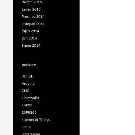
Březen 2015
Leden 2015
Prosinec 2014
Listopad 2014
Říjen 2014
Září 2014
Srpen 2014
RUBRIKY
3D tisk
Arduino
CNC
Elektronika
ESP32
ESP8266
Internet of Things
Linux
Nezařazeno