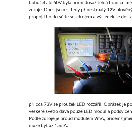
bohužel ale 60V byla horní dosažitelná hranice m
zdroje. Dnes jsem si tedy přinesl malý 12V olověn
propojil ho do série se zdrojem a výsledek se dosta
při cca 73V se proužek LED rozzářil. Obrázek je po
veškeré světlo dává pouze LED modul a podsvícení 
Podle zdroje je proud modulem 9mA, přičemž jme
může být až 15mA.