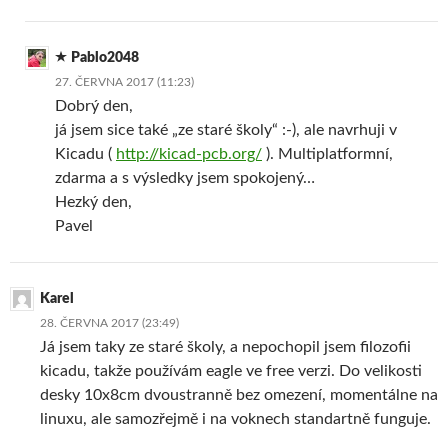
Pablo2048
27. ČERVNA 2017 (11:23)
Dobrý den,
já jsem sice také „ze staré školy“ :-), ale navrhuji v
Kicadu (
http://kicad-pcb.org/
). Multiplatformní,
zdarma a s výsledky jsem spokojený…
Hezký den,
Pavel
Karel
28. ČERVNA 2017 (23:49)
Já jsem taky ze staré školy, a nepochopil jsem filozofii
kicadu, takže používám eagle ve free verzi. Do velikosti
desky 10x8cm dvoustranně bez omezení, momentálne na
linuxu, ale samozřejmě i na voknech standartně funguje.