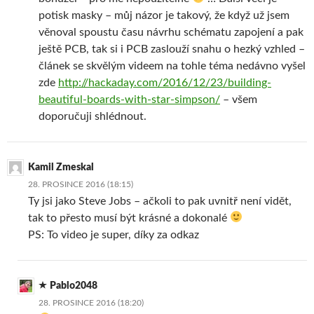
potisk masky – můj názor je takový, že když už jsem
věnoval spoustu času návrhu schématu zapojení a pak
ještě PCB, tak si i PCB zaslouží snahu o hezký vzhled –
článek se skvělým videem na tohle téma nedávno vyšel
zde
http://hackaday.com/2016/12/23/building-
beautiful-boards-with-star-simpson/
– všem
doporučuji shlédnout.
Kamil Zmeskal
28. PROSINCE 2016 (18:15)
Ty jsi jako Steve Jobs – ačkoli to pak uvnitř není vidět,
tak to přesto musí být krásné a dokonalé
PS: To video je super, díky za odkaz
Pablo2048
28. PROSINCE 2016 (18:20)