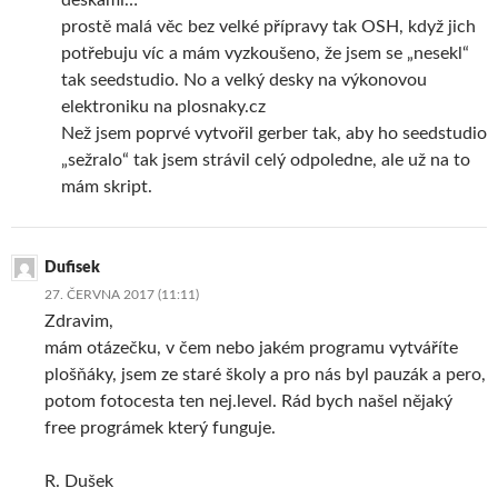
prostě malá věc bez velké přípravy tak OSH, když jich
potřebuju víc a mám vyzkoušeno, že jsem se „nesekl“
tak seedstudio. No a velký desky na výkonovou
elektroniku na plosnaky.cz
Než jsem poprvé vytvořil gerber tak, aby ho seedstudio
„sežralo“ tak jsem strávil celý odpoledne, ale už na to
mám skript.
Dufisek
27. ČERVNA 2017 (11:11)
Zdravim,
mám otázečku, v čem nebo jakém programu vytváříte
plošňáky, jsem ze staré školy a pro nás byl pauzák a pero,
potom fotocesta ten nej.level. Rád bych našel nějaký
free prográmek který funguje.
R. Dušek