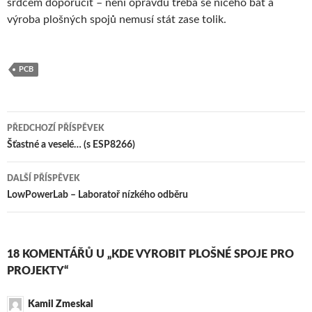
srdcem doporučit – není opravdu třeba se ničeho bát a
výroba plošných spojů nemusí stát zase tolik.
PCB
Navigace
PŘEDCHOZÍ PŘÍSPĚVEK
pro
Šťastné a veselé… (s ESP8266)
příspěvky
DALŠÍ PŘÍSPĚVEK
LowPowerLab – Laboratoř nízkého odběru
18 KOMENTÁŘŮ U „KDE VYROBIT PLOŠNÉ SPOJE PRO
PROJEKTY“
Kamil Zmeskal