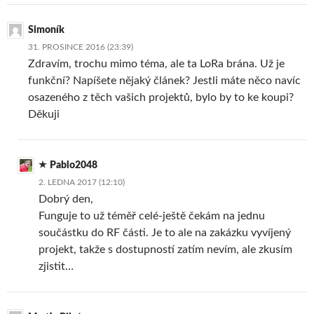
Simoník
31. PROSINCE 2016 (23:39)
Zdravím, trochu mimo téma, ale ta LoRa brána. Už je
funkční? Napíšete nějaký článek? Jestli máte něco navíc
osazeného z těch vašich projektů, bylo by to ke koupi?
Děkuji
Pablo2048
2. LEDNA 2017 (12:10)
Dobrý den,
Funguje to už téměř celé-ještě čekám na jednu
součástku do RF části. Je to ale na zakázku vyvíjený
projekt, takže s dostupností zatím nevím, ale zkusím
zjistit…