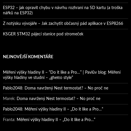
ESP32 – jak opravit chybu v návrhu rozhraní na SD kartu (a troška
nářků na ESP32)
Z notýsku vývojáře – Jak zachytit občasný pád aplikace v ESP8266
KSGER STM32 pájecí stanice pod stromeček
NEJNOVĚJŠÍ KOMENTÁŘE
Měření výšky hladiny II – “Do it like a Pro…” | Pavlův blog
:
Měření
výšky hladiny ve studni – „ghetto style“
Pablo2048
:
Doma navržený Nest termostat? – No proč ne
Marek
:
Doma navržený Nest termostat? – No proč ne
Pablo2048
:
Měření výšky hladiny II – „Do it like a Pro…“
Franta
:
Měření výšky hladiny II – „Do it like a Pro…“