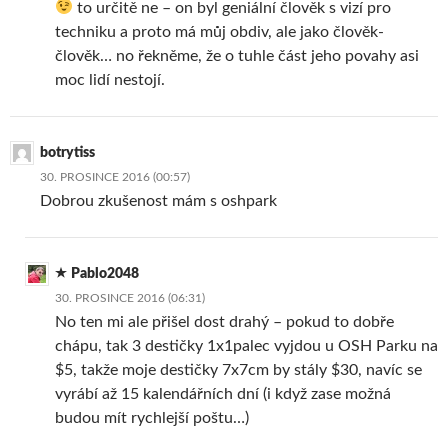
to určitě ne – on byl geniální člověk s vizí pro
techniku a proto má můj obdiv, ale jako člověk-
člověk… no řekněme, že o tuhle část jeho povahy asi
moc lidí nestojí.
botrytiss
30. PROSINCE 2016 (00:57)
Dobrou zkušenost mám s oshpark
Pablo2048
30. PROSINCE 2016 (06:31)
No ten mi ale přišel dost drahý – pokud to dobře
chápu, tak 3 destičky 1x1palec vyjdou u OSH Parku na
$5, takže moje destičky 7x7cm by stály $30, navíc se
vyrábí až 15 kalendářních dní (i když zase možná
budou mít rychlejší poštu…)