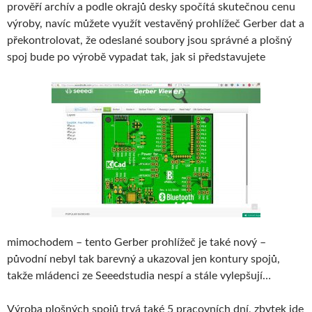
prověří archív a podle okrajů desky spočítá skutečnou cenu
výroby, navíc můžete využít vestavěný prohlížeč Gerber dat a
překontrolovat, že odeslané soubory jsou správné a plošný
spoj bude po výrobě vypadat tak, jak si představujete
mimochodem – tento Gerber prohlížeč je také nový –
původní nebyl tak barevný a ukazoval jen kontury spojů,
takže mládenci ze Seeedstudia nespí a stále vylepšují…
Výroba plošných spojů trvá také 5 pracovních dní, zbytek jde