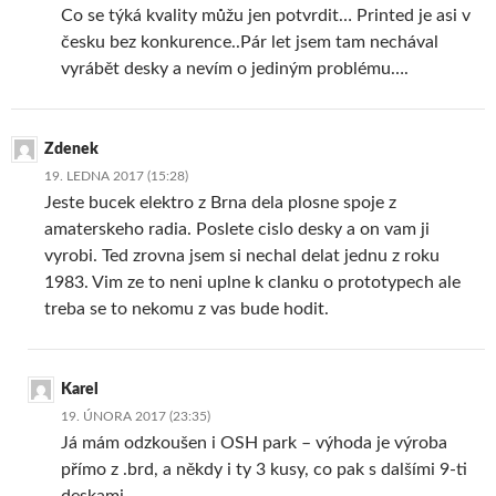
Co se týká kvality můžu jen potvrdit… Printed je asi v
česku bez konkurence..Pár let jsem tam nechával
vyrábět desky a nevím o jediným problému….
Zdenek
19. LEDNA 2017 (15:28)
Jeste bucek elektro z Brna dela plosne spoje z
amaterskeho radia. Poslete cislo desky a on vam ji
vyrobi. Ted zrovna jsem si nechal delat jednu z roku
1983. Vim ze to neni uplne k clanku o prototypech ale
treba se to nekomu z vas bude hodit.
Karel
19. ÚNORA 2017 (23:35)
Já mám odzkoušen i OSH park – výhoda je výroba
přímo z .brd, a někdy i ty 3 kusy, co pak s dalšími 9-ti
deskami…