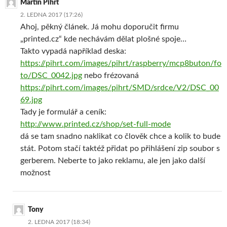
Martin Pihrt
2. LEDNA 2017 (17:26)
Ahoj, pěkný článek. Já mohu doporučit firmu
„printed.cz“ kde nechávám dělat plošné spoje…
Takto vypadá například deska:
https://pihrt.com/images/pihrt/raspberry/mcp8buton/fo
to/DSC_0042.jpg
nebo frézovaná
https://pihrt.com/images/pihrt/SMD/srdce/V2/DSC_00
69.jpg
Tady je formulář a ceník:
http://www.printed.cz/shop/set-full-mode
dá se tam snadno naklikat co člověk chce a kolik to bude
stát. Potom stačí taktéž přidat po přihlášení zip soubor s
gerberem. Neberte to jako reklamu, ale jen jako další
možnost
Tony
2. LEDNA 2017 (18:34)