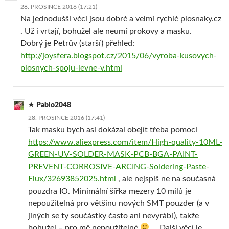
28. PROSINCE 2016 (17:21)
Na jednodušší věci jsou dobré a velmi rychlé plosnaky.cz
. Už i vrtají, bohužel ale neumí prokovy a masku.
Dobrý je Petrův (starší) přehled:
http://joysfera.blogspot.cz/2015/06/vyroba-kusovych-
plosnych-spoju-levne-v.html
Pablo2048
28. PROSINCE 2016 (17:41)
Tak masku bych asi dokázal obejít třeba pomocí
https://www.aliexpress.com/item/High-quality-10ML-
GREEN-UV-SOLDER-MASK-PCB-BGA-PAINT-
PREVENT-CORROSIVE-ARCING-Soldering-Paste-
Flux/32693852025.html
, ale nejspíš ne na současná
pouzdra IO. Minimální šířka mezery 10 milů je
nepoužitelná pro většinu nových SMT pouzder (a v
jiných se ty součástky často ani nevyrábí), takže
bohužel – pro mě nepoužitelné
… Další věcí je