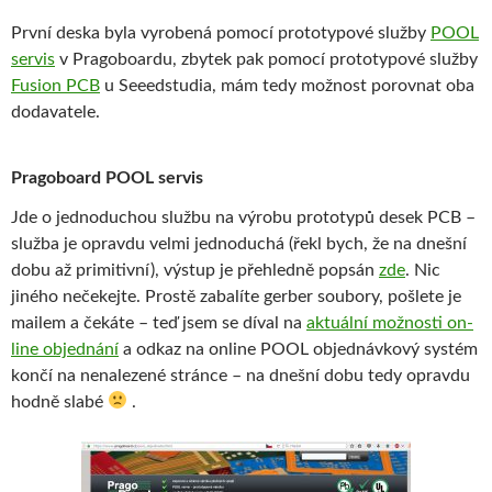
První deska byla vyrobená pomocí prototypové služby
POOL
servis
v Pragoboardu, zbytek pak pomocí prototypové služby
Fusion PCB
u Seeedstudia, mám tedy možnost porovnat oba
dodavatele.
Pragoboard POOL servis
Jde o jednoduchou službu na výrobu prototypů desek PCB –
služba je opravdu velmi jednoduchá (řekl bych, že na dnešní
dobu až primitivní), výstup je přehledně popsán
zde
. Nic
jiného nečekejte. Prostě zabalíte gerber soubory, pošlete je
mailem a čekáte – teď jsem se díval na
aktuální možnosti on-
line objednání
a odkaz na online POOL objednávkový systém
končí na nenalezené stránce – na dnešní dobu tedy opravdu
hodně slabé
.