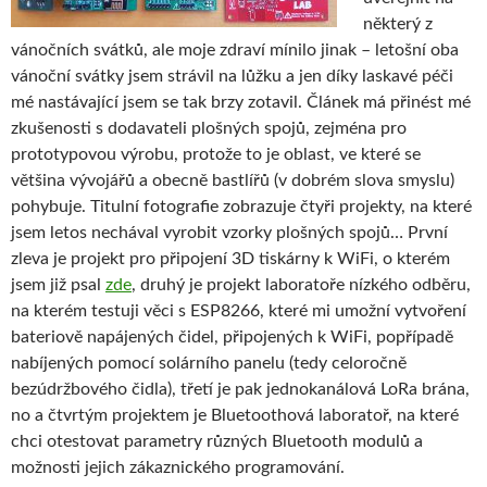
některý z
vánočních svátků, ale moje zdraví mínilo jinak – letošní oba
vánoční svátky jsem strávil na lůžku a jen díky laskavé péči
mé nastávající jsem se tak brzy zotavil. Článek má přinést mé
zkušenosti s dodavateli plošných spojů, zejména pro
prototypovou výrobu, protože to je oblast, ve které se
většina vývojářů a obecně bastlířů (v dobrém slova smyslu)
pohybuje. Titulní fotografie zobrazuje čtyři projekty, na které
jsem letos nechával vyrobit vzorky plošných spojů…
První
zleva je projekt pro připojení 3D tiskárny k WiFi, o kterém
jsem již psal
zde
, druhý je projekt laboratoře nízkého odběru,
na kterém testuji věci s ESP8266, které mi umožní vytvoření
bateriově napájených čidel, připojených k WiFi, popřípadě
nabíjených pomocí solárního panelu (tedy celoročně
bezúdržbového čidla), třetí je pak jednokanálová LoRa brána,
no a čtvrtým projektem je Bluetoothová laboratoř, na které
chci otestovat parametry různých Bluetooth modulů a
možnosti jejich zákaznického programování.