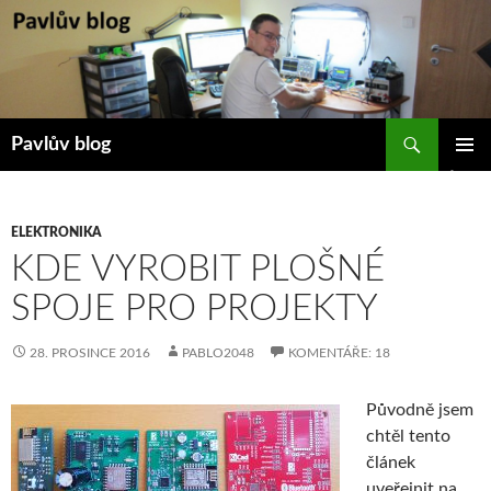
Přejít
k
obsahu
webu
Hledat
Pavlův blog
ZÁKLAD
NAVIGA
MENU
ELEKTRONIKA
KDE VYROBIT PLOŠNÉ
SPOJE PRO PROJEKTY
28. PROSINCE 2016
PABLO2048
KOMENTÁŘE: 18
Původně jsem
chtěl tento
článek
uveřejnit na