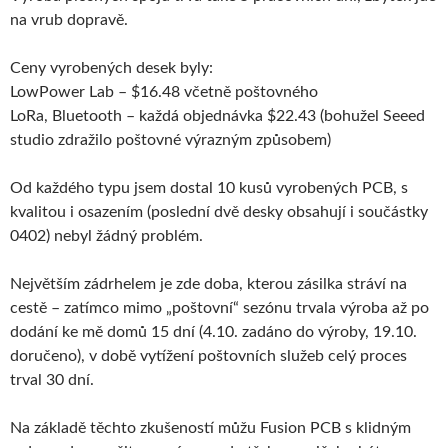
na vrub dopravě.
Ceny vyrobených desek byly:
LowPower Lab – $16.48 včetně poštovného
LoRa, Bluetooth – každá objednávka $22.43 (bohužel Seeed
studio zdražilo poštovné výrazným způsobem)
Od každého typu jsem dostal 10 kusů vyrobených PCB, s
kvalitou i osazením (poslední dvě desky obsahují i součástky
0402) nebyl žádný problém.
Největším zádrhelem je zde doba, kterou zásilka stráví na
cestě – zatímco mimo „poštovní“ sezónu trvala výroba až po
dodání ke mě domů 15 dní (4.10. zadáno do výroby, 19.10.
doručeno), v době vytížení poštovních služeb celý proces
trval 30 dní.
Na základě těchto zkušeností můžu Fusion PCB s klidným