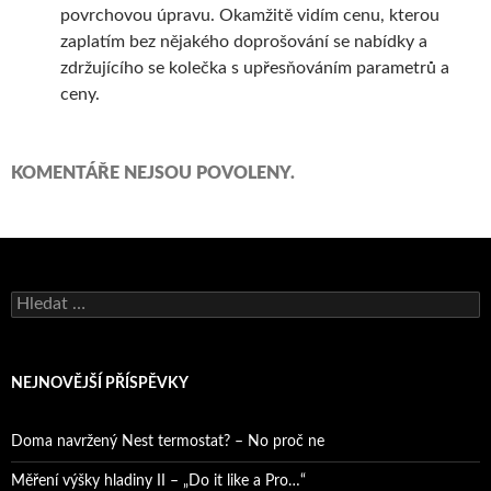
povrchovou úpravu. Okamžitě vidím cenu, kterou
zaplatím bez nějakého doprošování se nabídky a
zdržujícího se kolečka s upřesňováním parametrů a
ceny.
KOMENTÁŘE NEJSOU POVOLENY.
Vyhledávání
NEJNOVĚJŠÍ PŘÍSPĚVKY
Doma navržený Nest termostat? – No proč ne
Měření výšky hladiny II – „Do it like a Pro…“