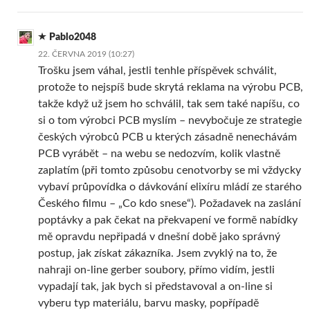
Pablo2048
22. ČERVNA 2019 (10:27)
Trošku jsem váhal, jestli tenhle příspěvek schválit,
protože to nejspíš bude skrytá reklama na výrobu PCB,
takže když už jsem ho schválil, tak sem také napíšu, co
si o tom výrobci PCB myslím – nevybočuje ze strategie
českých výrobců PCB u kterých zásadně nenechávám
PCB vyrábět – na webu se nedozvím, kolik vlastně
zaplatím (při tomto způsobu cenotvorby se mi vždycky
vybaví průpovídka o dávkování elixíru mládí ze starého
Českého filmu – „Co kdo snese“). Požadavek na zaslání
poptávky a pak čekat na překvapení ve formě nabídky
mě opravdu nepřipadá v dnešní době jako správný
postup, jak získat zákazníka. Jsem zvyklý na to, že
nahraji on-line gerber soubory, přímo vidím, jestli
vypadají tak, jak bych si představoval a on-line si
vyberu typ materiálu, barvu masky, popřípadě