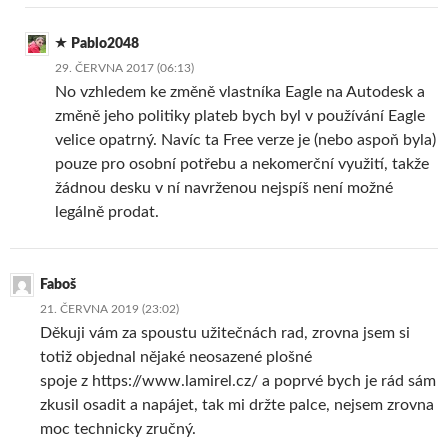
Pablo2048
29. ČERVNA 2017 (06:13)
No vzhledem ke změně vlastníka Eagle na Autodesk a
změně jeho politiky plateb bych byl v používání Eagle
velice opatrný. Navíc ta Free verze je (nebo aspoň byla)
pouze pro osobní potřebu a nekomerční využití, takže
žádnou desku v ní navrženou nejspíš není možné
legálně prodat.
Faboš
21. ČERVNA 2019 (23:02)
Děkuji vám za spoustu užitečnách rad, zrovna jsem si
totiž objednal nějaké neosazené plošné
spoje z https://www.lamirel.cz/ a poprvé bych je rád sám
zkusil osadit a napájet, tak mi držte palce, nejsem zrovna
moc technicky zručný.