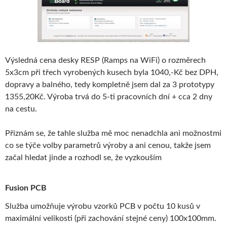
Výsledná cena desky RESP (Ramps na WiFi) o rozměrech
5x3cm při třech vyrobených kusech byla 1040,-Kč bez DPH,
dopravy a balného, tedy kompletně jsem dal za 3 prototypy
1355,20Kč. Výroba trvá do 5-ti pracovních dní + cca 2 dny
na cestu.
Přiznám se, že tahle služba mě moc nenadchla ani možnostmi
co se týče volby parametrů výroby a ani cenou, takže jsem
začal hledat jinde a rozhodl se, že vyzkouším
Fusion PCB
Služba umožňuje výrobu vzorků PCB v počtu 10 kusů v
maximální velikosti (při zachování stejné ceny) 100x100mm.