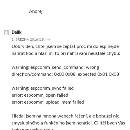
Andrej
Dalik
1. BŘEZNA 2016 (19:44)
Dobrý den, chtěl jsem se zeptat proč mi do esp nejde
nahrát kód a hlásí mi to při nahrávání neustále chybu:
warning: espcomm_send_command: wrong
direction/command: 0x00 0x08, expected 0x01 0x08
warning: espcomm_sync failed
error: espcomm_open failed
error: espcomm_upload_mem failed
Hledal jsem na mnoha webech řešení, ale bohužel nic
smysluplného a funkčního jsem nenašel. CHtěl bych Vás
tedy poprosit o radu.