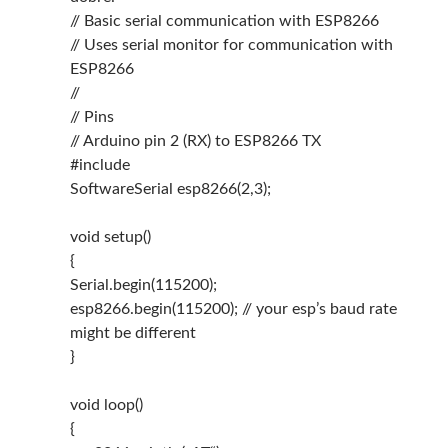
// Basic serial communication with ESP8266
// Uses serial monitor for communication with
ESP8266
//
// Pins
// Arduino pin 2 (RX) to ESP8266 TX
#include
SoftwareSerial esp8266(2,3);
void setup()
{
Serial.begin(115200);
esp8266.begin(115200); // your esp’s baud rate
might be different
}
void loop()
{