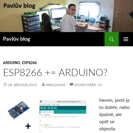
Přejít
k
obsahu
webu
Hledat
Pavlův blog
ZÁKLAD
NAVIGA
MENU
ARDUINO
,
ESP8266
ESP8266 += ARDUINO?
28. BŘEZNA 2015
PABLO2048
KOMENTÁŘE: 41
Nevím, jestli je
to dobře, nebo
špatně, ale
opět se
objevila