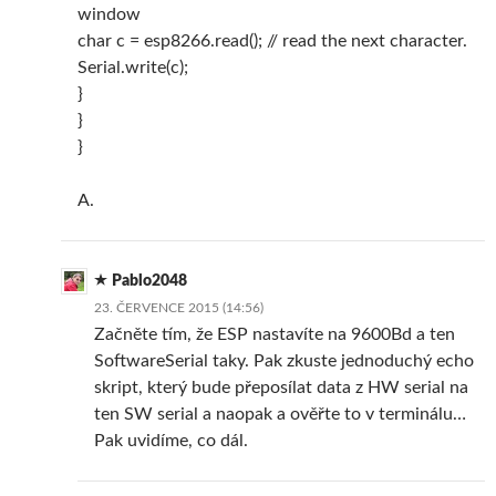
window
char c = esp8266.read(); // read the next character.
Serial.write(c);
}
}
}
A.
Pablo2048
23. ČERVENCE 2015 (14:56)
Začněte tím, že ESP nastavíte na 9600Bd a ten
SoftwareSerial taky. Pak zkuste jednoduchý echo
skript, který bude přeposílat data z HW serial na
ten SW serial a naopak a ověřte to v terminálu…
Pak uvidíme, co dál.