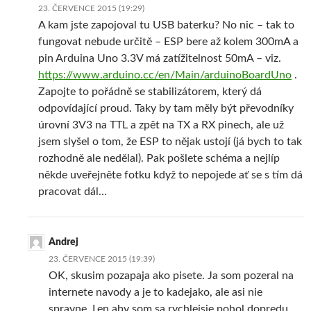
23. ČERVENCE 2015 (19:29)
A kam jste zapojoval tu USB baterku? No nic – tak to
fungovat nebude určitě – ESP bere až kolem 300mA a
pin Arduina Uno 3.3V má zatížitelnost 50mA – viz.
https://www.arduino.cc/en/Main/arduinoBoardUno
.
Zapojte to pořádně se stabilizátorem, který dá
odpovídající proud. Taky by tam měly být převodníky
úrovní 3V3 na TTL a zpět na TX a RX pinech, ale už
jsem slyšel o tom, že ESP to nějak ustojí (já bych to tak
rozhodně ale nedělal). Pak pošlete schéma a nejlíp
někde uveřejněte fotku když to nepojede ať se s tím dá
pracovat dál…
Andrej
23. ČERVENCE 2015 (19:39)
OK, skusim pozapaja ako pisete. Ja som pozeral na
internete navody a je to kadejako, ale asi nie
spravne. Len aby som sa rychlejsie pohol dopredu.