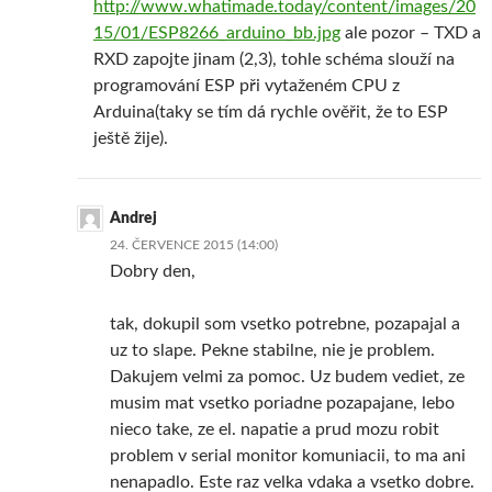
http://www.whatimade.today/content/images/20
15/01/ESP8266_arduino_bb.jpg
ale pozor – TXD a
RXD zapojte jinam (2,3), tohle schéma slouží na
programování ESP při vytaženém CPU z
Arduina(taky se tím dá rychle ověřit, že to ESP
ještě žije).
Andrej
24. ČERVENCE 2015 (14:00)
Dobry den,
tak, dokupil som vsetko potrebne, pozapajal a
uz to slape. Pekne stabilne, nie je problem.
Dakujem velmi za pomoc. Uz budem vediet, ze
musim mat vsetko poriadne pozapajane, lebo
nieco take, ze el. napatie a prud mozu robit
problem v serial monitor komuniacii, to ma ani
nenapadlo. Este raz velka vdaka a vsetko dobre.