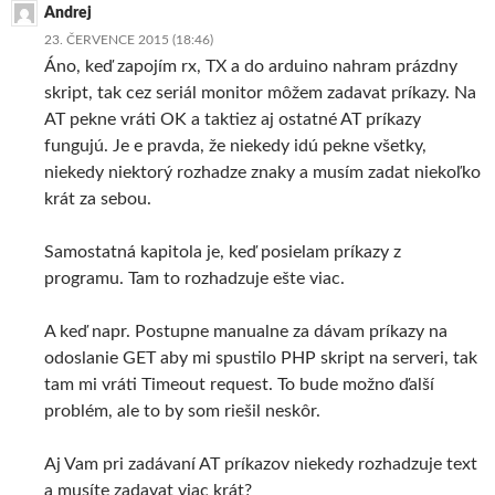
Andrej
23. ČERVENCE 2015 (18:46)
Áno, keď zapojím rx, TX a do arduino nahram prázdny
skript, tak cez seriál monitor môžem zadavat príkazy. Na
AT pekne vráti OK a taktiez aj ostatné AT príkazy
fungujú. Je e pravda, že niekedy idú pekne všetky,
niekedy niektorý rozhadze znaky a musím zadat niekoľko
krát za sebou.
Samostatná kapitola je, keď posielam príkazy z
programu. Tam to rozhadzuje ešte viac.
A keď napr. Postupne manualne za dávam príkazy na
odoslanie GET aby mi spustilo PHP skript na serveri, tak
tam mi vráti Timeout request. To bude možno ďalší
problém, ale to by som riešil neskôr.
Aj Vam pri zadávaní AT príkazov niekedy rozhadzuje text
a musíte zadavat viac krát?