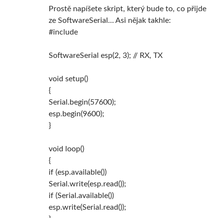
Prostě napíšete skript, který bude to, co přijde
ze SoftwareSerial… Asi nějak takhle:
#include
SoftwareSerial esp(2, 3); // RX, TX
void setup()
{
Serial.begin(57600);
esp.begin(9600);
}
void loop()
{
if (esp.available())
Serial.write(esp.read());
if (Serial.available())
esp.write(Serial.read());