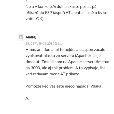
}
No a v konzole Arduina zkuste poslat pár
příkazů do ESP (aspoň AT a enter – mělo by se
vrátit OK)
Andrej
23. ČERVENCE 2015 (16:14)
Hmm, ani doma mi to nejde, ale aspon zacalo
vypisovat hlasku zo servera (Apache), ze je
timeout. Zmenil som na Apache serveri timeout
na 3000, ale aj tak problem. A to vypisuje, iba
ked zadavam rucne AT prikazy.
Pomozte ked vas este nieco napada. Vdaka
A.