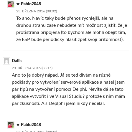
Pablo2048
23. BŘEZNA 2016 (08:02)
To ano. Navíc taky bude přenos rychlejší, ale na
druhou stranu zase nebudete mít možnost zjistit, že je
protistrana připojená (to bychom ale mohli obejít tím,
že ESP bude periodicky hlásit zpět svoji přítomnost).
Dalik
23. BŘEZNA 2016 (08:15)
Ano to je dobrý nápad. Já se ted dívám na různé
podklady pro vytvoření serverové aplikace a našel jsem
pár tipů na vytvoření pomocí Delphi. Nevíte dá se tato
aplikace vytvořit i ve Visual Studiu? protože s ním mám
pár zkušností. A s Deplphi jsem nikdy nedělal.
Pablo2048
23. BŘEZNA 2016 (08:24)