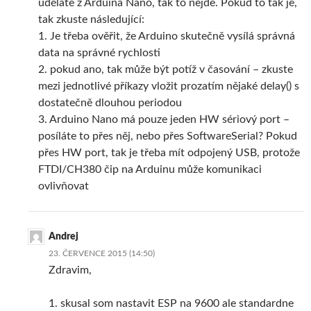
uděláte z Arduina Nano, tak to nejde. Pokud to tak je,
tak zkuste následující:
1. Je třeba ověřit, že Arduino skutečně vysílá správná
data na správné rychlosti
2. pokud ano, tak může být potíž v časování – zkuste
mezi jednotlivé příkazy vložit prozatím nějaké delay() s
dostatečně dlouhou periodou
3. Arduino Nano má pouze jeden HW sériový port –
posíláte to přes něj, nebo přes SoftwareSerial? Pokud
přes HW port, tak je třeba mít odpojený USB, protože
FTDI/CH380 čip na Arduinu může komunikaci
ovlivňovat
Andrej
23. ČERVENCE 2015 (14:50)
Zdravim,
1. skusal som nastavit ESP na 9600 ale standardne