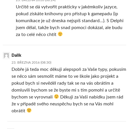
Určitě se dá vytvořit prakticky v jakémkoliv jazyce,
pokud získáte knihovny pro přístup k gamepadu (ip
komunikace je už dneska nejspíš standard…). S Delphi
jsem dělal, takže bych snad pomoci dokázal, ale budu
za to celé něco chtít
Dalik
23. BŘEZNA 2016 (08:30)
Dobře já teda moc děkuji alepspoň za Vaše typy, pokusím
se něco sám sesmolit máme to ve škole jako projekt a
pokud bych si nevěděl rady tak se na vás obrátím a
domluvili bychom se že byste mi s tím pomohl a určitě
bychom se vyrovnali
Děkuji za Vaši nabídku jsem rád
že v případě svého neuspěchu bych se na Vás mohl
obrátit