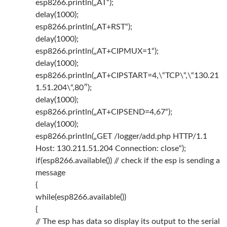
esp8266.println(„AT“);
delay(1000);
esp8266.println(„AT+RST“);
delay(1000);
esp8266.println(„AT+CIPMUX=1“);
delay(1000);
esp8266.println(„AT+CIPSTART=4,\“TCP\“,\“130.21
1.51.204\“,80″);
delay(1000);
esp8266.println(„AT+CIPSEND=4,67“);
delay(1000);
esp8266.println(„GET /logger/add.php HTTP/1.1
Host: 130.211.51.204 Connection: close“);
if(esp8266.available()) // check if the esp is sending a
message
{
while(esp8266.available())
{
// The esp has data so display its output to the serial