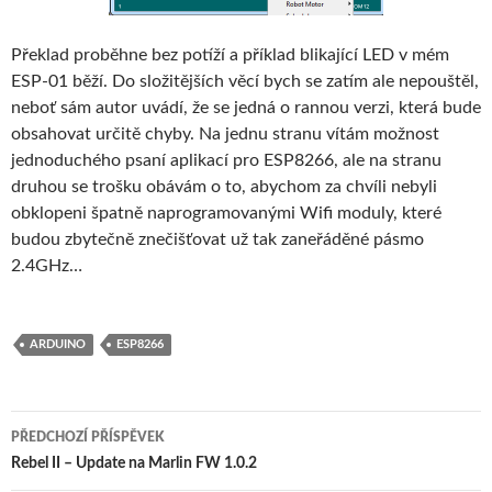
Překlad proběhne bez potíží a příklad blikající LED v mém
ESP-01 běží. Do složitějších věcí bych se zatím ale nepouštěl,
neboť sám autor uvádí, že se jedná o rannou verzi, která bude
obsahovat určitě chyby. Na jednu stranu vítám možnost
jednoduchého psaní aplikací pro ESP8266, ale na stranu
druhou se trošku obávám o to, abychom za chvíli nebyli
obklopeni špatně naprogramovanými Wifi moduly, které
budou zbytečně znečišťovat už tak zaneřáděné pásmo
2.4GHz…
ARDUINO
ESP8266
Navigace
PŘEDCHOZÍ PŘÍSPĚVEK
pro
Rebel II – Update na Marlin FW 1.0.2