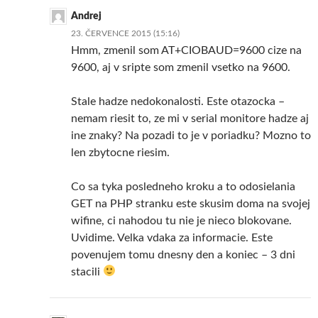
Andrej
23. ČERVENCE 2015 (15:16)
Hmm, zmenil som AT+CIOBAUD=9600 cize na
9600, aj v sripte som zmenil vsetko na 9600.
Stale hadze nedokonalosti. Este otazocka –
nemam riesit to, ze mi v serial monitore hadze aj
ine znaky? Na pozadi to je v poriadku? Mozno to
len zbytocne riesim.
Co sa tyka posledneho kroku a to odosielania
GET na PHP stranku este skusim doma na svojej
wifine, ci nahodou tu nie je nieco blokovane.
Uvidime. Velka vdaka za informacie. Este
povenujem tomu dnesny den a koniec – 3 dni
stacili