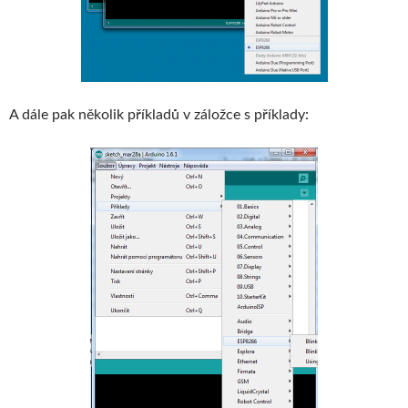
A dále pak několik příkladů v záložce s příklady: