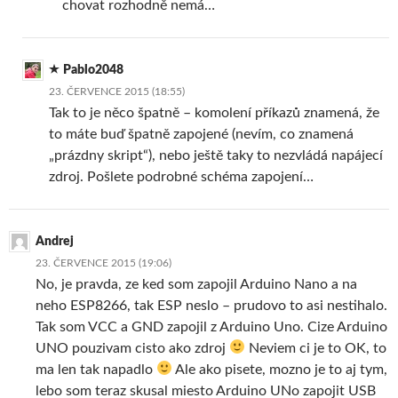
chovat rozhodně nemá…
Pablo2048
23. ČERVENCE 2015 (18:55)
Tak to je něco špatně – komolení příkazů znamená, že
to máte buď špatně zapojené (nevím, co znamená
„prázdny skript“), nebo ještě taky to nezvládá napájecí
zdroj. Pošlete podrobné schéma zapojení…
Andrej
23. ČERVENCE 2015 (19:06)
No, je pravda, ze ked som zapojil Arduino Nano a na
neho ESP8266, tak ESP neslo – prudovo to asi nestihalo.
Tak som VCC a GND zapojil z Arduino Uno. Cize Arduino
UNO pouzivam cisto ako zdroj
Neviem ci je to OK, to
ma len tak napadlo
Ale ako pisete, mozno je to aj tym,
lebo som teraz skusal miesto Arduino UNo zapojit USB