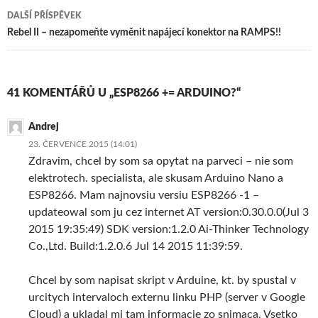
příspěvky
DALŠÍ PŘÍSPĚVEK
Rebel II – nezapomeňte vyměnit napájecí konektor na RAMPS!!
41 KOMENTÁŘŮ U „ESP8266 += ARDUINO?“
Andrej
23. ČERVENCE 2015 (14:01)
Zdravim, chcel by som sa opytat na parveci – nie som
elektrotech. specialista, ale skusam Arduino Nano a
ESP8266. Mam najnovsiu versiu ESP8266 -1 –
updateowal som ju cez internet AT version:0.30.0.0(Jul 3
2015 19:35:49) SDK version:1.2.0 Ai-Thinker Technology
Co.,Ltd. Build:1.2.0.6 Jul 14 2015 11:39:59.
Chcel by som napisat skript v Arduine, kt. by spustal v
urcitych intervaloch externu linku PHP (server v Google
Cloud) a ukladal mi tam informacie zo snimaca. Vsetko