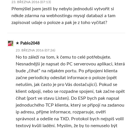
23. BŘEZNA 2016 (07:13)
Přemýšlel jsem jestli by nebylo jednoduší vytvořit si
někde zdarma na webhostingu mysql databazi a tam
zapisovat udaje o poloze a pak je z toho vyčítat?
Pablo2048
23. BŘEZNA 2016 (07:26)
No to záleží na tom, k čemu to celé potřebujete.
Nesnadnější je napsat do PC serverovou aplikaci, která
bude „číhat“ na nějakém portu. Po připojení klienta
začne periodicky odesílat informace o poloze (opět
netuším, jak často je pro Vás dostačující). Pokud se
klient odpojí, nebo se rozpadne spojení, tak začne opět
číhat (port ve stavu Listen). Do ESP bych pak napsal
jednoduchého TCP klienta, který se připojí na zadanou
ip adresu, přijme informace, rozparsuje, ověří
správnost a odešle na TXD. Protokol bych nejspíš volil
textový kvůli ladění. Myslím, že by to nemuselo být