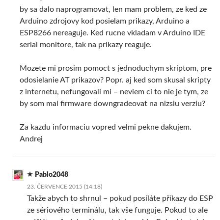
by sa dalo naprogramovat, len mam problem, ze ked ze
Arduino zdrojovy kod posielam prikazy, Arduino a
ESP8266 nereaguje. Ked rucne vkladam v Arduino IDE
serial monitore, tak na prikazy reaguje.
Mozete mi prosim pomoct s jednoduchym skriptom, pre
odosielanie AT prikazov? Popr. aj ked som skusal skripty
z internetu, nefungovali mi – neviem ci to nie je tym, ze
by som mal firmware downgradeovat na nizsiu verziu?
Za kazdu informaciu vopred velmi pekne dakujem.
Andrej
Pablo2048
23. ČERVENCE 2015 (14:18)
Takže abych to shrnul – pokud posíláte příkazy do ESP
ze sériového terminálu, tak vše funguje. Pokud to ale