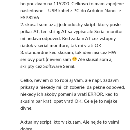
ho pouzivam na 115200. Celkovo to mam zapojene
nasledovne – USB kabel z PC do Arduino Nano ->
ESP8266
2. skusal som uz aj jednoduchy skript, ktory posle
prikaz AT, ten string AT sa vypise ale Serial monitor
mi nedava odpoved. Ked zadam AT cez vstupny
riadok v serial monitore, tak mi vrati OK
3. standardne ked skusam, tak idem asi cez HW
seriovy port (neviem sam
Ale skusal som aj
skripty cez Software Serial.
Celko, neviem ci to robi aj Vam, ale napr. zadavm
prikazy a niekedy mi ich zoberie, da pekne odpoved,
niekedy ich akoby pomeni a vrati ERROR, ked to
skusim par krat, opat vrati OK. Cele je to nejake
divne.
Aktualny script, ktory skusam. Ale nejde to velmi
dobre.