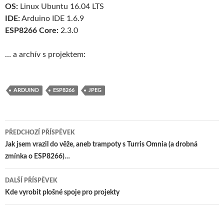
OS:
Linux Ubuntu 16.04 LTS
IDE:
Arduino IDE 1.6.9
ESP8266 Core:
2.3.0
… a archív s projektem:
ARDUINO
ESP8266
JPEG
Navigace
PŘEDCHOZÍ PŘÍSPĚVEK
pro
Jak jsem vrazil do věže, aneb trampoty s Turris Omnia (a drobná
zmínka o ESP8266)…
příspěvky
DALŠÍ PŘÍSPĚVEK
Kde vyrobit plošné spoje pro projekty