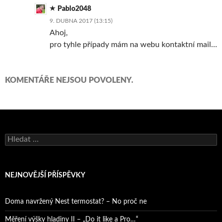
Pablo2048
9. DUBNA 2017 (13:15)
Ahoj,
pro tyhle případy mám na webu kontaktní mail…
KOMENTÁŘE NEJSOU POVOLENY.
Vyhledávání
NEJNOVĚJŠÍ PŘÍSPĚVKY
Doma navržený Nest termostat? – No proč ne
Měření výšky hladiny II – „Do it like a Pro…“