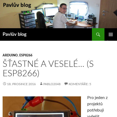
Přejít
k
obsahu
webu
Hledat
Pavlův blog
ZÁKLAD
NAVIGA
MENU
ARDUINO
,
ESP8266
ŠŤASTNÉ A VESELÉ… (S
ESP8266)
18. PROSINCE 2016
PABLO2048
KOMENTÁŘE: 5
Pro jeden z
projektů
potřebuji
vyřešit