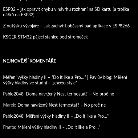
ESP32 – jak opravit chybu v návrhu rozhraní na SD kartu (a troška
nářků na ESP32)
Z notýsku vývojáře – Jak zachytit občasný pád aplikace v ESP8266
KSGER STM32 pájecí stanice pod stromeček
NEJNOVĚJŠÍ KOMENTÁŘE
Měření výšky hladiny II – “Do it like a Pro…” | Pavlův blog
:
Měření
výšky hladiny ve studni – „ghetto style“
Pablo2048
:
Doma navržený Nest termostat? – No proč ne
Marek
:
Doma navržený Nest termostat? – No proč ne
Pablo2048
:
Měření výšky hladiny II – „Do it like a Pro…“
Franta
:
Měření výšky hladiny II – „Do it like a Pro…“