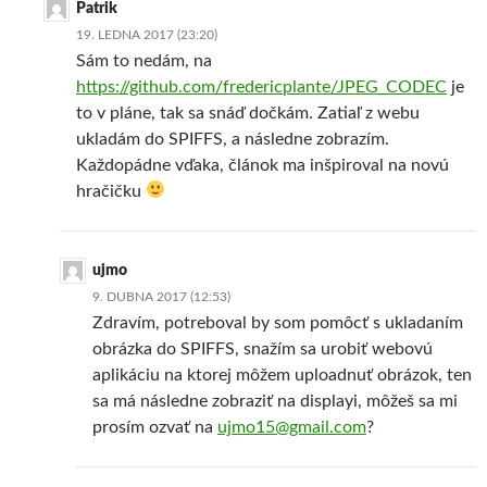
Patrik
19. LEDNA 2017 (23:20)
Sám to nedám, na
https://github.com/fredericplante/JPEG_CODEC
je
to v pláne, tak sa snáď dočkám. Zatiaľ z webu
ukladám do SPIFFS, a následne zobrazím.
Každopádne vďaka, článok ma inšpiroval na novú
hračičku
ujmo
9. DUBNA 2017 (12:53)
Zdravím, potreboval by som pomôcť s ukladaním
obrázka do SPIFFS, snažím sa urobiť webovú
aplikáciu na ktorej môžem uploadnuť obrázok, ten
sa má následne zobraziť na displayi, môžeš sa mi
prosím ozvať na
ujmo15@gmail.com
?