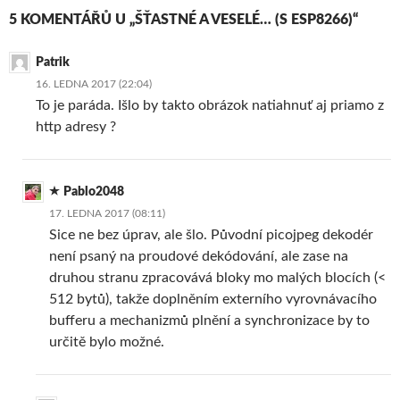
5 KOMENTÁŘŮ U „ŠŤASTNÉ A VESELÉ… (S ESP8266)“
Patrik
16. LEDNA 2017 (22:04)
To je paráda. Išlo by takto obrázok natiahnuť aj priamo z
http adresy ?
Pablo2048
17. LEDNA 2017 (08:11)
Sice ne bez úprav, ale šlo. Původní picojpeg dekodér
není psaný na proudové dekódování, ale zase na
druhou stranu zpracovává bloky mo malých blocích (<
512 bytů), takže doplněním externího vyrovnávacího
bufferu a mechanizmů plnění a synchronizace by to
určitě bylo možné.