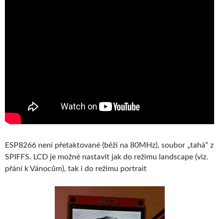
ESP8266 není přetaktované (běží na 80MHz), soubor „tahá“ z
SPIFFS. LCD je možné nastavit jak do režimu landscape (viz.
přání k Vánocům), tak i do režimu portrait