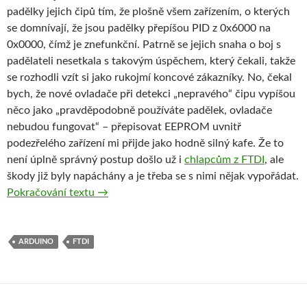
padělky jejich čipů tím, že plošně všem zařízením, o kterých
se domnívají, že jsou padělky přepíšou PID z 0x6000 na
0x0000, čímž je znefunkční. Patrně se jejich snaha o boj s
padělateli nesetkala s takovým úspěchem, který čekali, takže
se rozhodli vzít si jako rukojmí koncové zákazníky. No, čekal
bych, že nové ovladače při detekci „nepravého“ čipu vypíšou
něco jako „pravděpodobně používáte padělek, ovladače
nebudou fungovat“ – přepisovat EEPROM uvnitř
podezřelého zařízení mi přijde jako hodně silný kafe. Že to
není úplně správný postup došlo už i
chlapcům z FTDI
, ale
škody již byly napáchány a je třeba se s nimi nějak vypořádat.
Arduino – Ještě nevyhazujte své znefunkčně
Pokračování textu
→
ARDUINO
FTDI