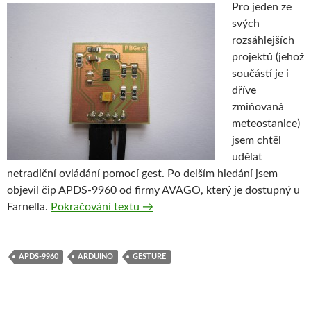
Pro jeden ze
svých
rozsáhlejších
projektů (jehož
součástí je i
dříve
zmiňovaná
meteostanice)
jsem chtěl
udělat
netradiční ovládání pomocí gest. Po delším hledání jsem
objevil čip APDS-9960 od firmy AVAGO, který je dostupný u
APDS-9960 Senzor přiblížení a ges
Farnella.
Pokračování textu
→
APDS-9960
ARDUINO
GESTURE