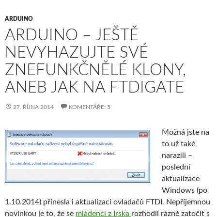
ARDUINO
ARDUINO – JEŠTĚ
NEVYHAZUJTE SVÉ
ZNEFUNKČNĚLÉ KLONY,
ANEB JAK NA FTDIGATE
27. ŘÍJNA 2014
KOMENTÁŘE: 5
Možná jste na
to už také
narazili –
poslední
aktualizace
Windows (po
1.10.2014) přinesla i aktualizaci ovladačů FTDI. Nepříjemnou
novinkou je to, že se
mládenci z Irska
rozhodli rázně zatočit s