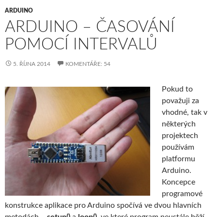
ARDUINO
ARDUINO – ČASOVÁNÍ
POMOCÍ INTERVALŮ
5. ŘÍJNA 2014
KOMENTÁŘE: 54
Pokud to
považuji za
vhodné, tak v
některých
projektech
používám
platformu
Arduino.
Koncepce
programové
konstrukce aplikace pro Arduino spočívá ve dvou hlavních
metodách –
setup()
a
loop()
, ve které program neustále běží.