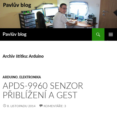
Přejít
k
obsahu
webu
Hledat
Pavlův blog
ZÁKLAD
NAVIGA
MENU
Archiv štítku: Arduino
ARDUINO
,
ELEKTRONIKA
APDS-9960 SENZOR
PŘIBLÍŽENÍ A GEST
8. LISTOPADU 2014
KOMENTÁŘE: 3