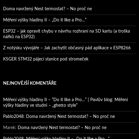
Doma navržený Nest termostat? – No proč ne
Měření výšky hladiny II – „Do it like a Pro…“
ESP32 – jak opravit chybu v návrhu rozhraní na SD kartu (a troška
nářků na ESP32)
Z notýsku vývojáře – Jak zachytit občasný pád aplikace v ESP8266
KSGER STM32 pájecí stanice pod stromeček
NEJNOVĚJŠÍ KOMENTÁŘE
Měření výšky hladiny II – “Do it like a Pro…” | Pavlův blog
:
Měření
výšky hladiny ve studni – „ghetto style“
Pablo2048
:
Doma navržený Nest termostat? – No proč ne
Marek
:
Doma navržený Nest termostat? – No proč ne
Pablo2048
:
Měření výšky hladiny II – „Do it like a Pro…“