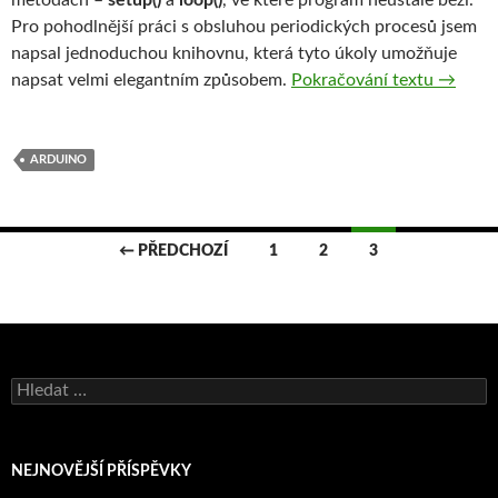
Pro pohodlnější práci s obsluhou periodických procesů jsem
napsal jednoduchou knihovnu, která tyto úkoly umožňuje
Arduino
napsat velmi elegantním způsobem.
Pokračování textu
→
ARDUINO
Navigace
← PŘEDCHOZÍ
1
2
3
pro
příspěvky
Vyhledávání
NEJNOVĚJŠÍ PŘÍSPĚVKY